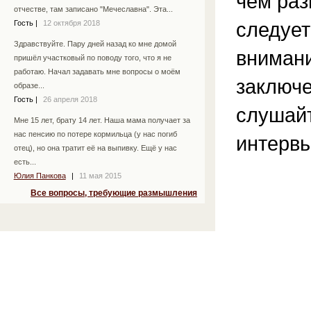
чем раз
отчестве, там записано "Мечеславна". Эта...
следует
Гость
|
12 октября 2018
Здравствуйте. Пару дней назад ко мне домой
вниман
пришёл участковый по поводу того, что я не
работаю. Начал задавать мне вопросы о моём
заключе
образе...
Гость
|
26 апреля 2018
слушай
Мне 15 лет, брату 14 лет. Наша мама получает за
нас пенсию по потере кормильца (у нас погиб
интервь
отец), но она тратит её на выпивку. Ещё у нас
есть...
Юлия Панкова
|
11 мая 2015
Все вопросы, требующие размышления