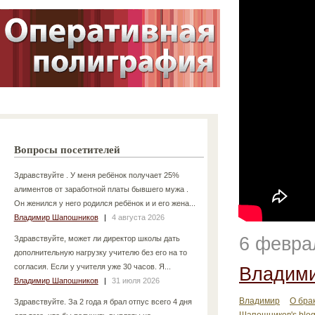
Вопросы посетителей
Здравствуйте . У меня ребёнок получает 25%
алиментов от заработной платы бывшего мужа .
Он женился у него родился ребёнок и и его жена...
Владимир Шапошников
|
4 августа 2026
6 февра
Здравствуйте, может ли директор школы дать
дополнительную нагрузку учителю без его на то
согласия. Если у учителя уже 30 часов. Я...
Владим
Владимир Шапошников
|
31 июля 2026
Владимир
О бра
Здравствуйте. За 2 года я брал отпус всего 4 дня