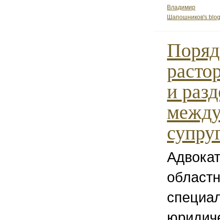
Владимир
Шапошников's blo
Поряд
расто
и раз
межд
супру
Адвокат
област
специа
юридич