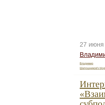
27 июня
Владим
Владимир
Шапошников's blo
Интер
«Взаи
субпо