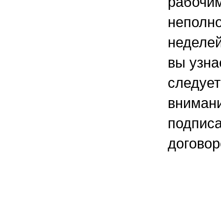
рабочим
неполн
неделей
вы узна
следует
внимани
подпис
договор