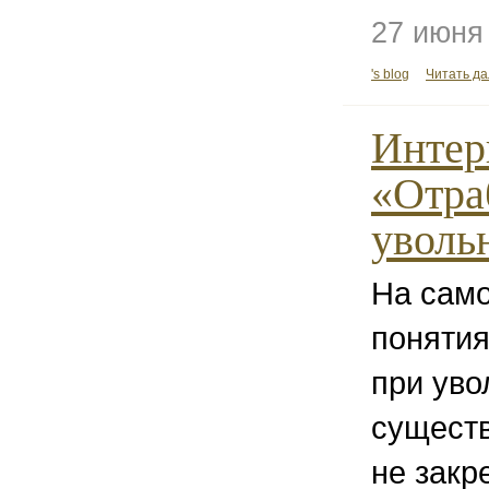
27 июня
's blog
Читать д
Интер
«Отра
уволь
На само
понятия
при уво
существ
не закр