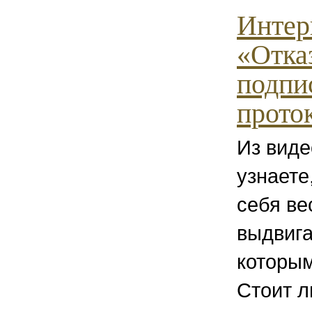
Интер
«Отка
подпи
прото
Из вид
узнаете
себя ве
выдвига
которым
Стоит л