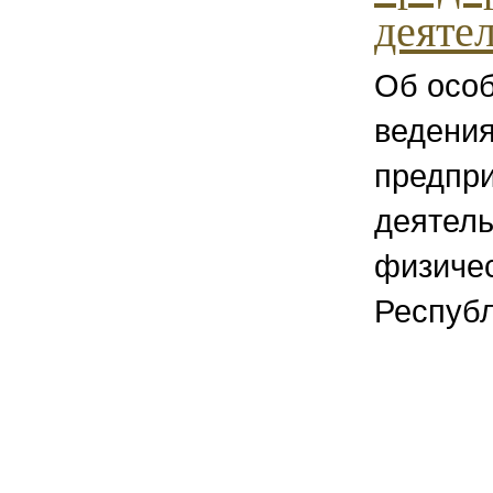
деяте
Об осо
ведени
предпр
деятель
физичес
Республ