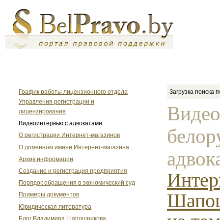
График работы лицензионного отдела
Загрузка поиска п
Управления регистрации и
Видео
лицензирования
Видеоинтервью с адвокатами
белор
О регистрации Интернет-магазинов
О доменном имени Интернет-магазина
адвок
Архив информации
Создание и регистрация предприятия
Интер
Порядок обращения в экономический суд
Шапош
Примеры документов
Юридическая литература
Блог Владимира Шапошникова