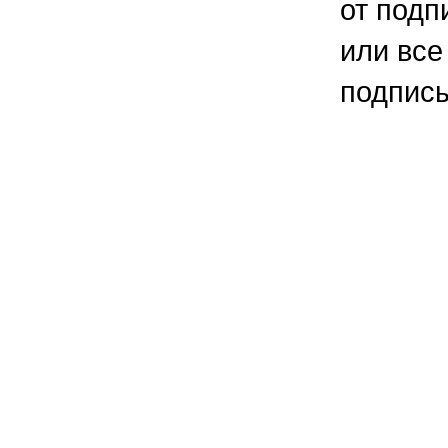
от подп
или все
подпис