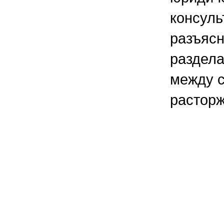
консул
разъясн
раздел
между с
расторж