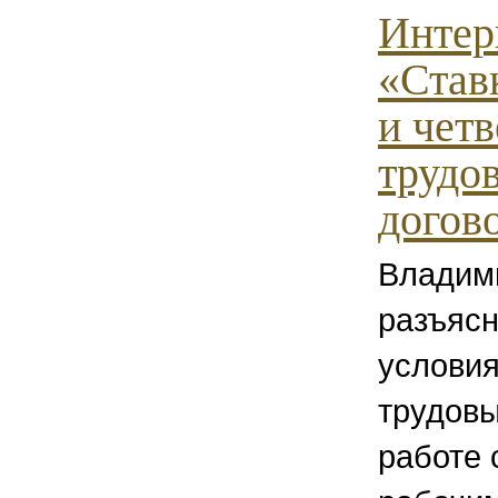
Интер
«Став
и четв
трудо
догов
Владим
разъясн
условия
трудовы
работе 