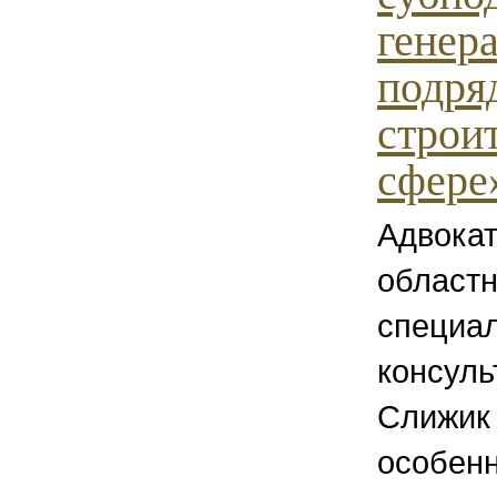
генер
подря
строи
сфере
Адвока
област
специа
консул
Слижик 
особенн