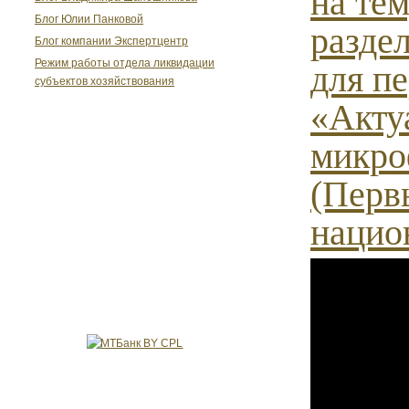
на тем
Блог Юлии Панковой
разде
Блог компании Экспертцентр
Режим работы отдела ликвидации
для п
субъектов хозяйствования
«Акту
микро
(Перв
нацио