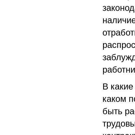
законод
наличи
отработ
распро
заблуж
работни
В какие
каком п
быть ра
трудовы