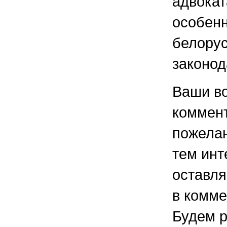
адвокат
особен
белорус
законод
Ваши в
коммен
пожелан
тем ин
оставля
в комме
Будем 