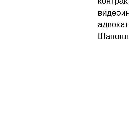
контрак
видеои
адвока
Шапошн