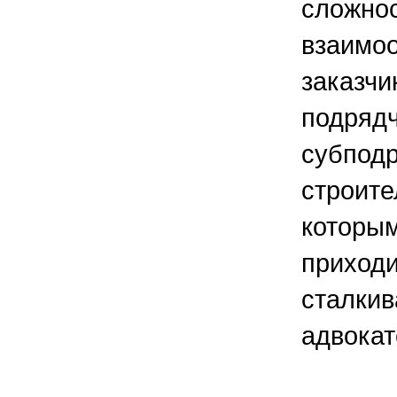
сложнос
взаимо
заказчи
подрядч
субподр
строите
которы
приход
сталкив
адвокат