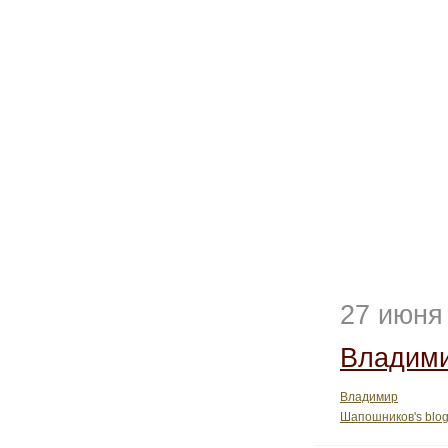
27 июня
Владим
Владимир
Шапошников's blo