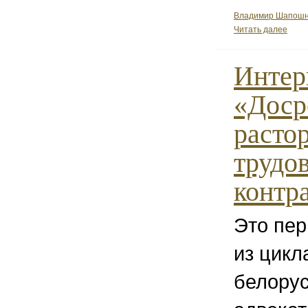
Владимир Шапошни
Читать далее
Интер
«Доср
расто
трудо
контр
Это пер
из цикл
белору