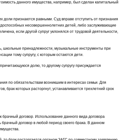
тоимость данного имущества, например, был сделан капитальный
их доли признаются равными. Суд вправе отступить от признания
удоспособных несовершеннолетних детей, либо заслуживающие
еличена, если другой супруг уклонялся от трудовой деятельности,
ь, школьные принадлежности, музыкальные инструменты при
ации тому супругу, с которым остаются дети.
 причитающуюся долю, то другому супругу присуждается
ания по обязательствам возникшим в интересах семьи. Для
в, брак которых расторгнут, устанавливается трехлетний срок
ак брачный договор. Использование данного вида договора
 брачный договор в любой период своего брака. В данном
имущества.
й, то брак расторгается органом ЗАГС по совместному заявлению