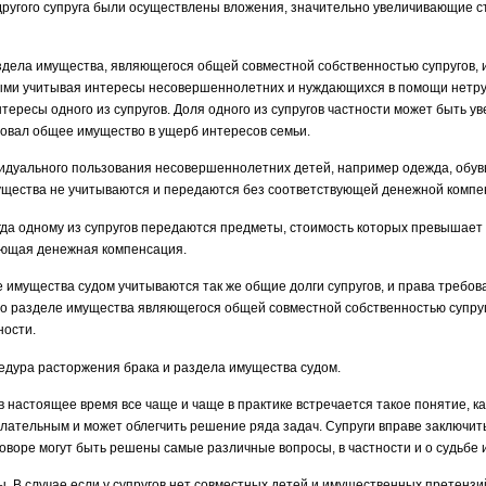
ругого супруга были осуществлены вложения, значительно увеличивающие с
здела имущества, являющегося общей совместной собственностью супругов, 
ыми учитывая интересы несовершеннолетних и нуждающихся в помощи нетр
тересы одного из супругов. Доля одного из супругов частности может быть ув
овал общее имущество в ущерб интересов семьи.
идуального пользования несовершеннолетних детей, например одежда, обув
щества не учитываются и передаются без соответствующей денежной компенс
огда одному из супругов передаются предметы, стоимость которых превышает
ующая денежная компенсация.
 имущества судом учитываются так же общие долги супругов, и права требов
о разделе имущества являющегося общей совместной собственностью супруго
ности.
едура расторжения брака и раздела имущества судом.
 в настоящее время все чаще и чаще в практике встречается такое понятие, к
лательным и может облегчить решение ряда задач. Супруги вправе заключить
оворе могут быть решены самые различные вопросы, в частности и о судьбе 
ы. В случае если у супругов нет совместных детей и имущественных претензи