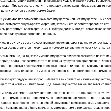
2013 года вступили изменения, внесенные в Кодекс о браке и семье Республ
граждан. Прежде всего, отмечу, что порядок расторжения брака зависит от т
и дети у супругов в расторгаемом браке.
ли у супругов нет совместно нажитого имущества или нет имущественных прете
можность расторгнуть брак тем органом, который его зарегистрировал, то есть
то бы расторгнуть брак в органе ЗАГС супруги должны подать совместное заяв
ющие оплату государственной пошлины.
е, если у супругов есть имущественные претензии друг к другу, то вопрос ра
 суд осуществляется путем подачи искового заявления по месту жительства 
ить внимание, на то, какое именно имущество является совместно нажитым 
 период брака независимо от того на кого из супругов оно приобретено, либо
собственностью. Супруги имеют равные права владения, пользования и рас
овором. Таким образом, не имеет значение на кого оформлено такое имущест
гов волнует слудующий вопрос: «Является ли совместно нажитым имущество, в
щего хозяйства?». Ответ таков: «Да. Такое имущество так же является совм
ом, общим совместным имуществом является все то, что приобретено супруг
тью то имущество, которое ими было приобретено до брака. То есть, если од
о данная квартира не является общей совместной собственностью и разделу п
жет быть признана общим совместным имуществом в том случае, если в перио