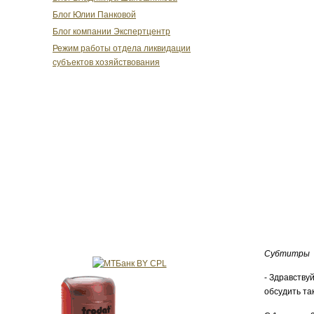
Блог Юлии Панковой
Блог компании Экспертцентр
Режим работы отдела ликвидации
субъектов хозяйствования
Субтитры
- Здравству
обсудить та