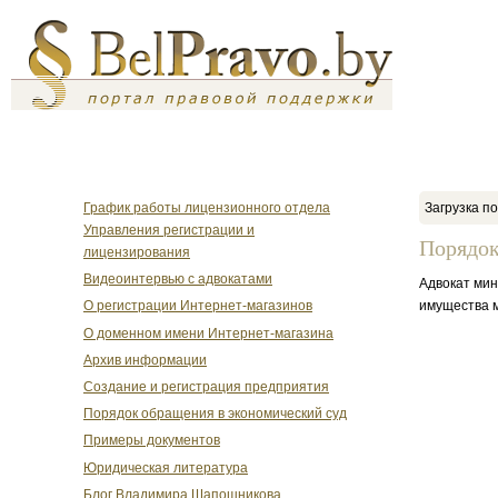
График работы лицензионного отдела
Загрузка по
Управления регистрации и
Порядок
лицензирования
Видеоинтервью с адвокатами
Адвокат мин
имущества м
О регистрации Интернет-магазинов
О доменном имени Интернет-магазина
Архив информации
Создание и регистрация предприятия
Порядок обращения в экономический суд
Примеры документов
Юридическая литература
Блог Владимира Шапошникова