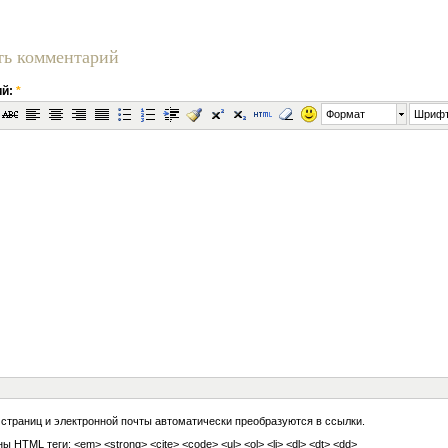
ть комментарий
ий:
*
Формат
Шриф
 страниц и электронной почты автоматически преобразуются в ссылки.
ы HTML теги: <em> <strong> <cite> <code> <ul> <ol> <li> <dl> <dt> <dd>