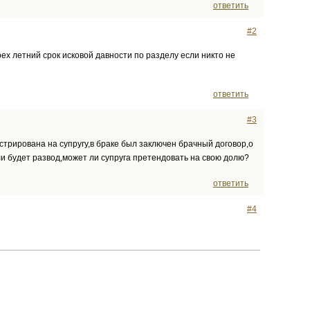
ответить
#2
рех летний срок исковой давности по разделу если никто не
ответить
#3
стрирована на супругу,в браке был заключен брачный договор,о
ли будет развод,может ли супруга претендовать на свою долю?
ответить
#4