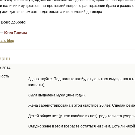
ри наличии имущественных претензий вопрос о расторжении брака и разделе 
д исходит из норм законодательства и положений договора.
 Всего доброго!
3 —
Юлия Панкова
а's blog
арии
я 2014
Гость
Здравствуйте. Подскажите как будет делиться имущество в т
комнаты),
была выделена мужу (90-е годы).
Жена зарегистрирована в этой квартире 20 лет. Сделан ремон
Детей общих нет (у него вообще их нет), родители его умерл
Обидно жене в этом возрасте остаться ни счем. Есть ли како