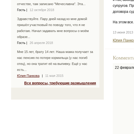
отчестве, там записано "Мечеславна". Эта...
супругов. П
Гость
|
12 октября 2018
договора су
Здравствуйте. Пару дней назад ко мне домой
На этом все.
пришёл участковый по поводу того, что я не
работаю. Начал задавать мне вопросы о моём
13 июня 201
образе...
Юлия Панков
Гость
|
26 апреля 2018
Мне 15 лет, брату 14 лет. Наша мама получает за
Коммент
нас пенсию по потере кормильца (у нас погиб
отец), но она тратит её на выпивку. Ещё у нас
22 феврал
есть...
Юлия Панкова
|
11 мая 2015
Все вопросы, требующие размышления