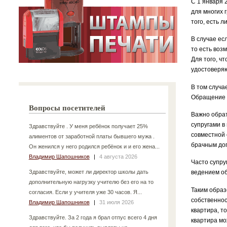
С 1 января 
для многих 
того, есть л
В случае ес
то есть воз
Для того, ч
удостоверя
В том случа
Обращение в
Вопросы посетителей
Важно обрат
супругами в
Здравствуйте . У меня ребёнок получает 25%
совместной 
алиментов от заработной платы бывшего мужа .
брачным дог
Он женился у него родился ребёнок и и его жена...
Владимир Шапошников
|
4 августа 2026
Часто супру
Здравствуйте, может ли директор школы дать
ведением об
дополнительную нагрузку учителю без его на то
Таким образ
согласия. Если у учителя уже 30 часов. Я...
собственнос
Владимир Шапошников
|
31 июля 2026
квартира, т
Здравствуйте. За 2 года я брал отпус всего 4 дня
квартира мо