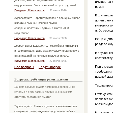
для того, что бы получить выплаты на
имущества д
оздоровление. Весь остальной отпуск трудовой...
ремонт.
Владимир Шапошников
|
31 июля 2026
В случае ра
Здравствуйте. Зарегистрирован в арендном жилье
долей равн
вместе с бывшей женой и двумя
внимания ин
совершеннолетними детьми с марта 2008
либо расход
года.Жильё...
Владимир Шапошников
|
31 июля 2026
Вещи индив
разделе иму
Добрый день!Подскажите, пожалуйста, открыл ИП
и на следующей день оказал услугу по договору с
В случае, к
организацией, за которую получил оплату...
соответств
Владимир Шапошников
|
27 июля 2026
При разделе
Все вопросы
Задать вопрос
требования 
исковой дав
Вопросы, требующие размышления
Такова проц
Данном разделе будем помещены вопросы, на
которые в силу разных причин мы не можем
Отмечу, что
ответить достаточно быстро.
является же
брачном дог
Здравствуйте. Такая ситуация. У моей матери в
свидетельство о рождении допущена ошибка в
Итак, вывод