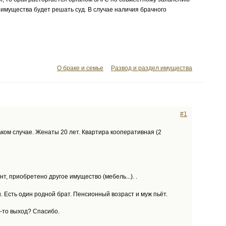
имущества будет решать суд. В случае наличия брачного
О браке и семье
Развод и раздел имущества
#1
аком случае. Женаты 20 лет. Квартира кооперативная (2
т, приобретено другое имущество (мебель...). .
и. Есть один родной брат. Пенсионный возраст и муж пьёт.
й-то выход? Спасибо.