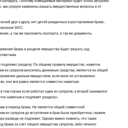
ики Беларусь. Поэтому освещаемый материал будет особо актуален
ого, как супруги намерены решать имущественные вопросы и от
нзий друг к другу, нет детей рожденных в расторгаемом браке,
 органом ЗАГС.
ление, а так же приложить паспорта, а так же документы
сторжения брака и разделе имущества будет решать суд.
ответчика.
и подлежит разделу. По общему правилу имущество, нажитое
 кем из супругов вносились денежные средства, является их общей
поряжения данным имуществом, если иное не установлено
во, оно все равно является совместно нажитым.
 том случае если работал один из супругов, а второй занимался
естно нажитым и подлежит разделу».
ами в период брака. Не является общей совместной
ним из супругов до вступления в брак была приобретена, скажем
ри разводе не подлежит. Однако важно помнить, что такая
д брака за счет общего имущества супругов, либо личного