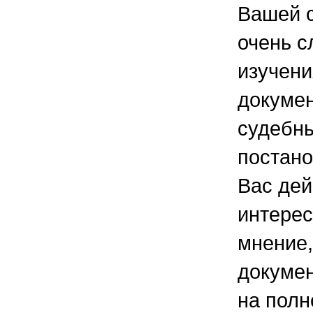
Вашей с
очень с
изучен
докумен
судебн
постано
Вас дей
интерес
мнение,
докумен
на пол