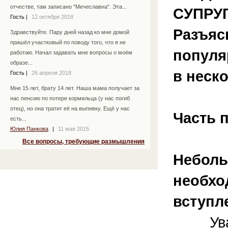
отчестве, там записано "Мечеславна". Эта...
СУПРУ
Гость
|
12 октября 2018
Разъяс
Здравствуйте. Пару дней назад ко мне домой
пришёл участковый по поводу того, что я не
популя
работаю. Начал задавать мне вопросы о моём
образе...
в неско
Гость
|
26 апреля 2018
Мне 15 лет, брату 14 лет. Наша мама получает за
нас пенсию по потере кормильца (у нас погиб
отец), но она тратит её на выпивку. Ещё у нас
Часть 
есть...
Юлия Панкова
|
11 мая 2015
Все вопросы, требующие размышления
Неболь
необхо
вступл
Уваж