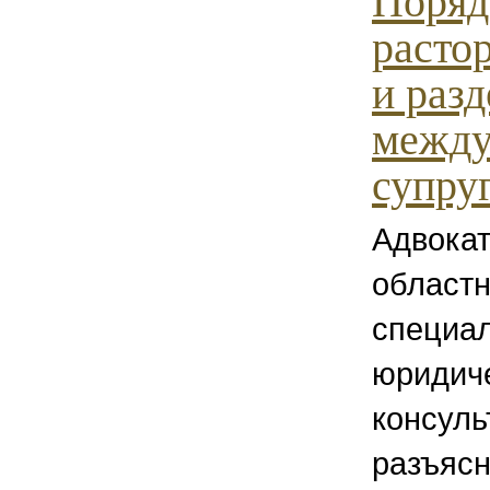
Поряд
расто
и раз
межд
супру
Адвокат
област
специа
юридич
консул
разъясн