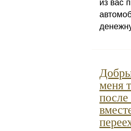
из вас 
автомоб
денежн
Добры
меня 
после
вмест
переех