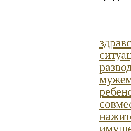
здравс
ситуац
развод
мужем,
ребено
совме
нажит
имуще