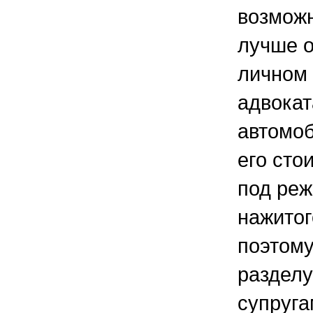
возмож
лучше о
личном 
адвокат
автомоб
его сто
под реж
нажитог
поэтом
раздел
супруга