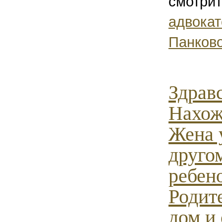
смотри
адвока
Панков
Здрав
Нахож
Жена 
другом
ребено
Родит
дом и 