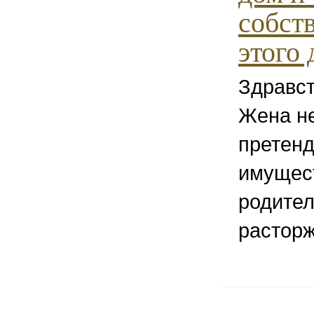
собст
этого 
Здравст
Жена н
претенд
имущес
родител
расторж