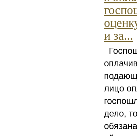
госпо
оценк
и за...
Госпош
оплачив
подающе
лицо оп
госпошл
дело, т
обязана