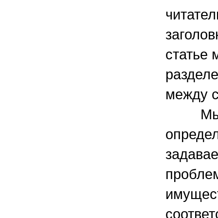
читател
заголов
статье 
раздел
между с
Мы по
определ
задава
пробле
имущест
соответ