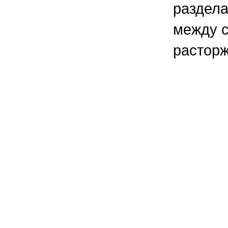
раздел
между с
расторж