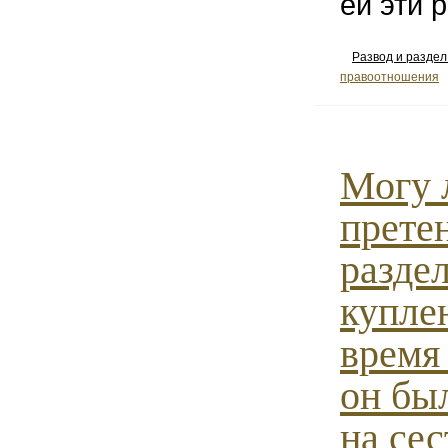
ей эти 
Развод и разде
правоотношения
Могу 
прете
разде
купле
время 
он бы
на се