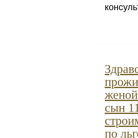
консуль
Здрав
прожи
женой 
сын 1
строи
по ль