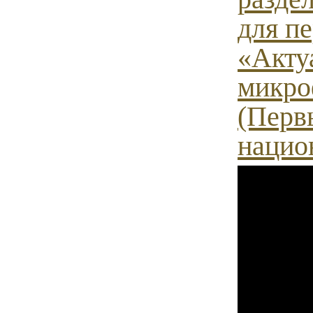
для п
«Акту
микро
(Перв
нацио