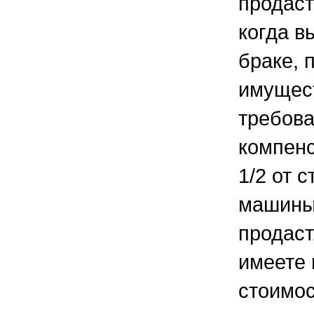
продаст
когда в
браке, 
имущес
требов
компен
1/2 от 
машины.
продаст
имеете 
стоимос