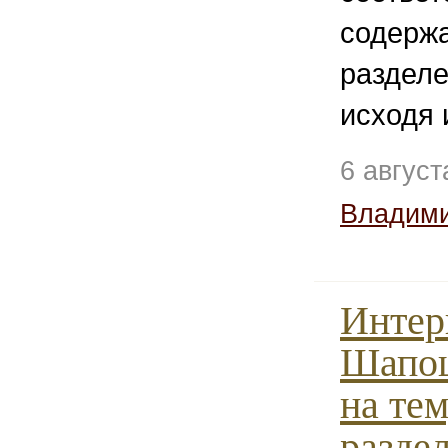
содержа
разделе
исходя 
6 авгус
Владим
Интер
Шапош
на тем
разде