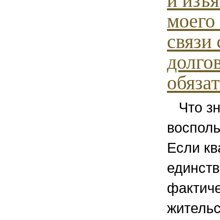
и изъ
моего 
связи 
долго
обязат
Что зна
восполь
Если кв
единст
фактич
жительс