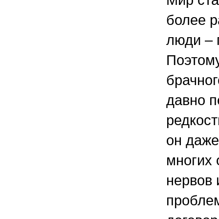
более р
люди – 
Поэтому
брачног
давно п
редкост
он даже
многих 
нервов 
проблем