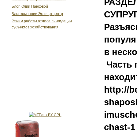
РАЗДЕ
Блог Юлии Панковой
СУПРУ
Блог компании Экспертцентр
Режим работы отдела ликвидации
Разъяс
субъектов хозяйствования
популя
в неско
Часть 
находи
http://b
shaposh
imusch
chast-1