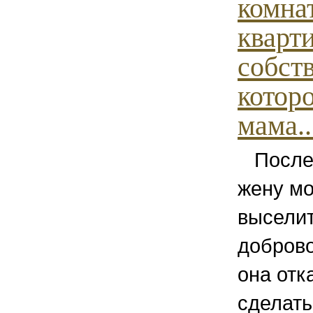
комна
кварт
собст
которо
мама..
После 
жену мо
выселит
добров
она отк
сделать