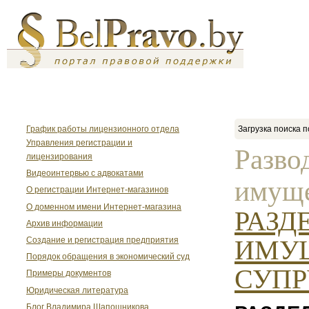
График работы лицензионного отдела
Загрузка поиска п
Управления регистрации и
Разво
лицензирования
Видеоинтервью с адвокатами
имуще
О регистрации Интернет-магазинов
О доменном имени Интернет-магазина
РАЗД
Архив информации
ИМУ
Создание и регистрация предприятия
Порядок обращения в экономический суд
СУПР
Примеры документов
Юридическая литература
Блог Владимира Шапошникова