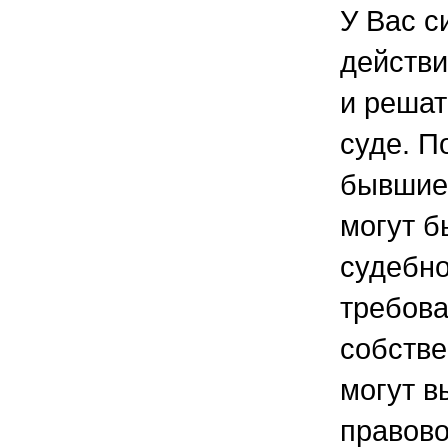
У Вас с
действи
и решат
суде. П
бывшие
могут б
судебно
требов
собстве
могут в
правово