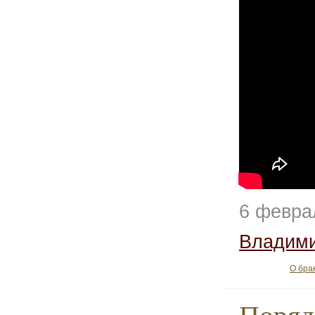
6 февра
Владим
О бра