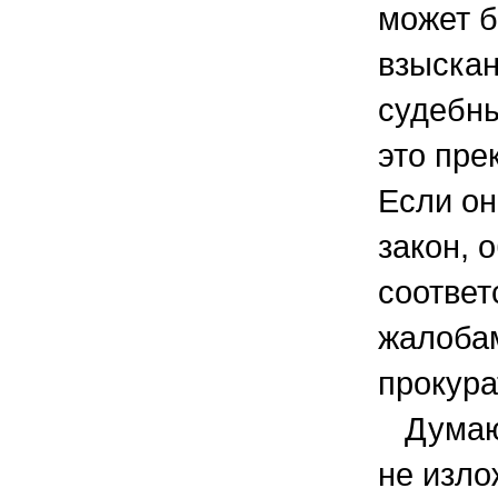
может 
взыскан
судебн
это пре
Если о
закон, 
соотве
жалобам
прокура
Думаю,
не изло