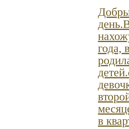
Добр
день.
нахожу
года, 
родил
детей
девочк
второ
месяц
в квар