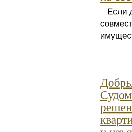
Если до
совмест
имущес
Добры
Судом
решен
кварт