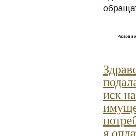
обращат
Развод и 
Здрав
подал
иск на
имуще
потре
я опла