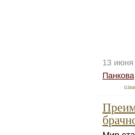
13 июня
Панкова
О бра
Преим
брачн
Мир ста