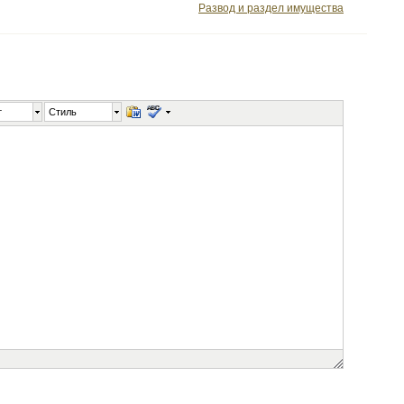
Развод и раздел имущества
т
Стиль