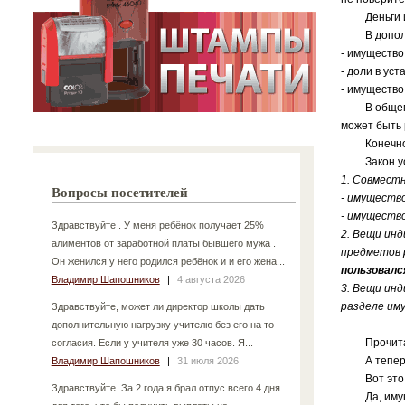
Деньги и це
В дополнени
- имущество
- доли в ус
- имущество
В общем, пр
может быть 
Конечно же
Закон уста
1. Совмест
Вопросы посетителей
- имущество
- имущество
Здравствуйте . У меня ребёнок получает 25%
2. Вещи инд
алиментов от заработной платы бывшего мужа .
предметов р
Он женился у него родился ребёнок и и его жена...
пользовалс
Владимир Шапошников
|
4 августа 2026
3. Вещи ин
разделе им
Здравствуйте, может ли директор школы дать
дополнительную нагрузку учителю без его на то
Прочитал
согласия. Если у учителя уже 30 часов. Я...
А теперь н
Владимир Шапошников
|
31 июля 2026
Вот это пр
Здравствуйте. За 2 года я брал отпус всего 4 дня
Да, имущес