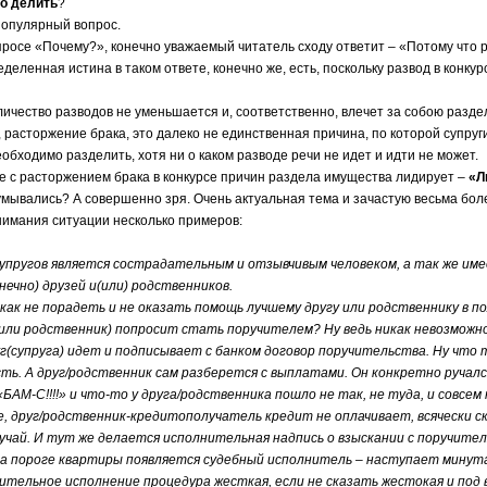
о делить
?
улярный вопрос.
е «Почему?», конечно уважаемый читатель сходу ответит – «Потому что р
енная истина в таком ответе, конечно же, есть, поскольку развод в конкур
ство разводов не уменьшается и, соответственно, влечет за собою раздел и
торжение брака, это далеко не единственная причина, по которой супруги 
обходимо разделить, хотя ни о каком разводе речи не идет и идти не может.
расторжением брака в конкурсе причин раздела имущества лидирует –
«Л
ались? А совершенно зря. Очень актуальная тема и зачастую весьма бол
ния ситуации несколько примеров:
упругов является сострадательным и отзывчивым человеком, а так же име
онечно) друзей и(или) родственников.
 не порадеть и не оказать помощь лучшему другу или родственнику в полу
(или родственник) попросит стать поручителем? Ну ведь никак невозможн
упруга) идет и подписывает с банком договор поручительства. Ну что т
ь. А друг/родственник сам разберется с выплатами. Он конкретно ручалс
С!!!!» и что-то у друга/родственника пошло не так, не туда, и совсем 
руг/родственник-кредитополучатель кредит не оплачивает, всячески скр
учай. И тут же делается исполнительная надпись о взыскании с поручител
ороге квартиры появляется судебный исполнитель – наступает минута 
ьное исполнение процедура жесткая, если не сказать жестокая и под в