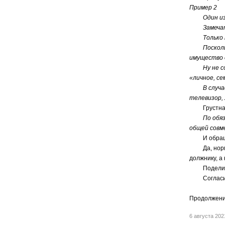
Пример 2
Один из су
Замечатель
Только к с
Поскольку 
имущество 
Ну не соде
«личное, с
В случае п
телевизор, 
Грустная ка
По обязате
общей совм
И обращаю в
Да, норма з
должнику, а 
Поделить и
Согласитесь
Продолжен
6 августа 20