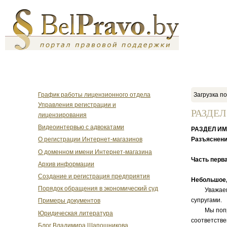
График работы лицензионного отдела
Загрузка по
Управления регистрации и
РАЗДЕЛ
лицензирования
Видеоинтервью с адвокатами
РАЗДЕЛ И
Разъяснени
О регистрации Интернет-магазинов
О доменном имени Интернет-магазина
Часть перва
Архив информации
Создание и регистрация предприятия
Небольшое,
Порядок обращения в экономический суд
Уважаемые ч
супругами.
Примеры документов
Мы попробо
Юридическая литература
соответстве
Блог Владимира Шапошникова