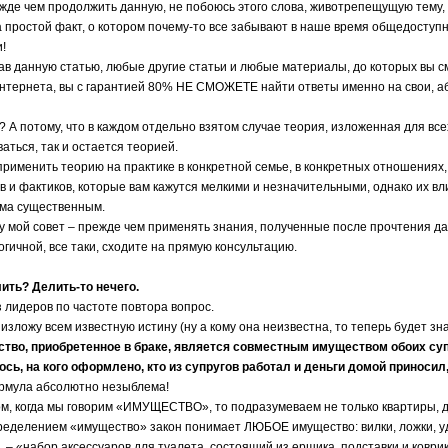
чем продолжить данную, не побоюсь этого слова, животрепещущую тему, я
 простой факт, о котором почему-то все забывают в наше время общедоступ
!
анную статью, любые другие статьи и любые материалы, до которых вы см
интернета, вы с гарантией 80% НЕ СМОЖЕТЕ найти ответы именно на свои,
потому, что в каждом отдельно взятом случае теория, изложенная для все
аться, так и остается теорией.
енить теорию на практике в конкретной семье, в конкретных отношениях, 
в и фактиков, которые вам кажутся мелкими и незначительными, однако их вл
ьма существенным.
й совет – прежде чем применять знания, полученные после прочтения да
огичной, все таки, сходите на прямую консультацию.
ить? Делить-то нечего.
деров по частоте повтора вопрос.
ожу всем известную истину (ну а кому она неизвестна, то теперь будет зна
 приобретенное в браке, является совместным имуществом обоих супруг
сь, на кого оформлено, кто из супругов работал и деньги домой приносил,
ла абсолютно незыблема!
когда мы говорим «ИМУЩЕСТВО», то подразумеваем не только квартиры, да
ением «имущество» закон понимает ЛЮБОЕ имущество: вилки, ложки, удлин
, – «набор аксессуаров для туалета, состоящий из ершика, подставки и коври