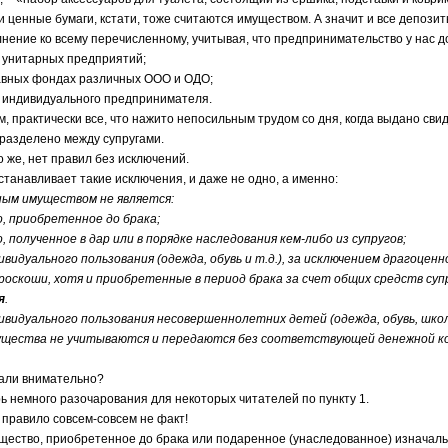
нные бумаги, кстати, тоже считаются имуществом. А значит и все депозиты,
е ко всему перечисленному, учитывая, что предпринимательство у нас дост
 унитарных предприятий;
тавных фондах различных ООО и ОДО;
 индивидуального предпринимателя.
актически все, что нажито непосильным трудом со дня, когда выдано свид
разделено между супругами.
, нет правил без исключений.
навливает такие исключения, и даже не одно, а именно:
ным имуществом не является:
, приобретенное до брака;
, полученное в дар или в порядке наследования кем-либо из супругов;
ивидуального пользования (одежда, обувь и т.д.), за исключением драгоцен
оскоши, хотя и приобретенные в период брака за счет общих средств суп
я
.
дивидуального пользования несовершеннолетних детей (одежда, обувь, шк
ущества не учитываются и передаются без соответствующей денежной 
и внимательно?
емного разочарования для некоторых читателей по пункту 1.
авило совсем-совсем не факт!
тво, приобретенное до брака или подаренное (унаследованное) изначально