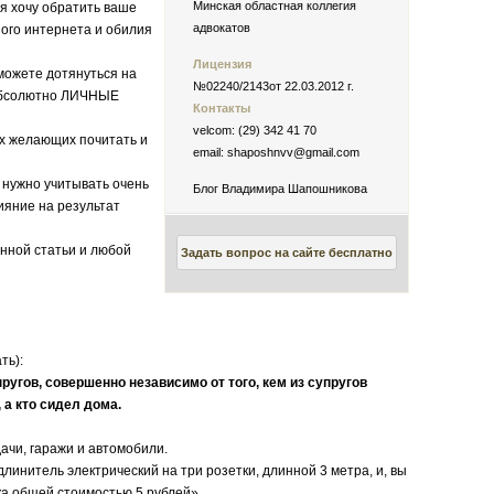
Минская областная коллегия
 хочу обратить ваше
адвокатов
ного интернета и обилия
Лицензия
ожете дотянуться на
№02240/2143от 22.03.2012 г.
 абсолютно ЛИЧНЫЕ
Контакты
velcom: (29) 342 41 70
х желающих почитать и
email: shaposhnvv@gmail.com
нужно учитывать очень
Блог Владимира Шапошникова
ияние на результат
нной статьи и любой
Задать вопрос на сайте бесплатно
ть):
ов, совершенно независимо от того, кем из супругов
 а кто сидел дома.
чи, гаражи и автомобили.
итель электрический на три розетки, длинной 3 метра, и, вы
ка общей стоимостью 5 рублей».