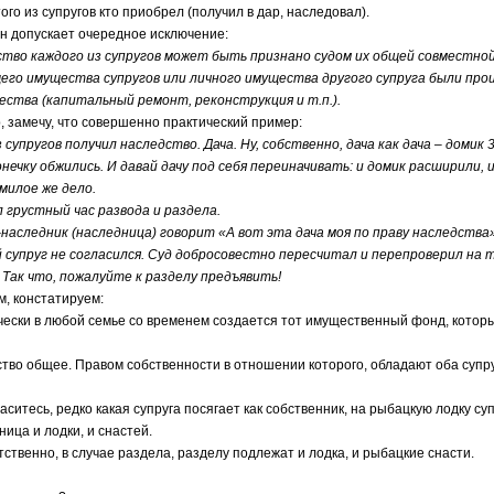
ого из супругов кто приобрел (получил в дар, наследовал).
опускает очередное исключение:
каждого из супругов может быть признано судом их общей совместной с
щего имущества супругов или личного имущества другого супруга были пр
ства (капитальный ремонт, реконструкция и т.п.).
мечу, что совершенно практический пример:
ругов получил наследство. Дача. Ну, собственно, дача как дача – домик 3х
 обжились. И давай дачу под себя переиначивать: и домик расширили, и м
милое же дело.
устный час развода и раздела.
ледник (наследница) говорит «А вот эта дача моя по праву наследства»
руг не согласился. Суд добросовестно пересчитал и перепроверил на т
Так что, пожалуйте к разделу предъявить!
констатируем:
и в любой семье со временем создается тот имущественный фонд, который
общее. Правом собственности в отношении которого, обладают оба супруга
тесь, редко какая супруга посягает как собственник, на рыбацкую лодку суп
ница и лодки, и снастей.
нно, в случае раздела, разделу подлежат и лодка, и рыбацкие снасти.