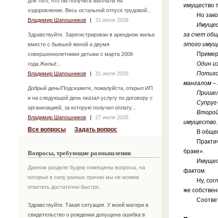
для того, что бы получить выплаты на
имущество т
оздоровление. Весь остальной отпуск трудовой...
Но закон д
Владимир Шапошников
|
31 июля 2026
Имущество 
за счет об
Здравствуйте. Зарегистрирован в арендном жилье
этого имуще
вместе с бывшей женой и двумя
Пример, за
совершеннолетними детьми с марта 2008
Один из суп
года.Жильё...
Потихонечку
Владимир Шапошников
|
31 июля 2026
мангалом – 
Добрый день!Подскажите, пожалуйста, открыл ИП
Пришел гр
и на следующей день оказал услугу по договору с
Супруг-нас
организацией, за которую получил оплату...
Второй суп
Владимир Шапошников
|
27 июля 2026
имущество. 
Все вопросы
Задать вопрос
В общем, 
Практическ
браке».
Вопросы, требующие размышления
Имущество 
Данном разделе будем помещены вопросы, на
фактом.
которые в силу разных причин мы не можем
Ну, согласи
ответить достаточно быстро.
же собствен
Соответстве
Здравствуйте. Такая ситуация. У моей матери в
свидетельство о рождении допущена ошибка в