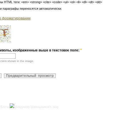
ы HTML теги: <em> <strong> <cite> <code> <ul> <ol> <li> <dl> <dt> <dd>
 и параграфы переносятся автоматически.
о форматировании
мволы, изображенные выше в текстовое поле:
*
acters shown in the image.
Блоги
Владимир Шапошников's blog