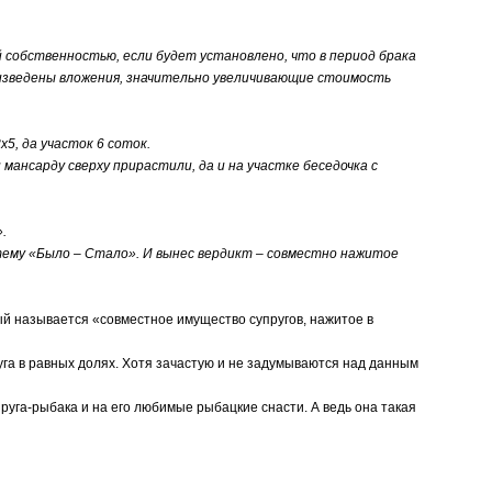
обственностью, если будет установлено, что в период брака
оизведены вложения, значительно увеличивающие стоимость
5, да участок 6 соток.
ансарду сверху прирастили, да и на участке беседочка с
.
ему «Было – Стало». И вынес вердикт – совместно нажитое
 называется «совместное имущество супругов, нажитое в
 в равных долях. Хотя зачастую и не задумываются над данным
руга-рыбака и на его любимые рыбацкие снасти. А ведь она такая