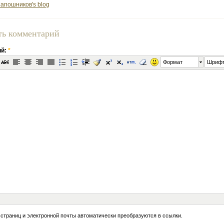
апошников's blog
ть комментарий
ий:
*
Формат
Шриф
 страниц и электронной почты автоматически преобразуются в ссылки.