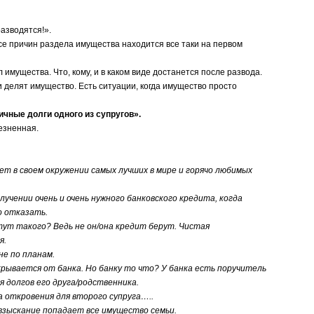
азводятся!».
се причин раздела имущества находится все таки на первом
мущества. Что, кому, и в каком виде достанется после развода.
делят имущество. Есть ситуации, когда имущество просто
ичные долги одного из супругов».
езненная.
ет в своем окружении самых лучших в мире и горячо любимых
чении очень и очень нужного банковского кредита, когда
о отказать.
ут такого? Ведь не он/она кредит берут. Чистая
я.
не по планам.
ывается от банка. Но банку то что? У банка есть поручитель
я долгов его друга/родственника.
откровения для второго супруга…..
зыскание попадает все имущество семьи.