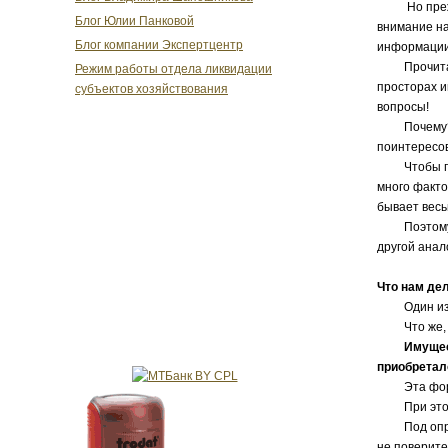
Но прежде 
Блог Юлии Панковой
внимание на
Блог компании Экспертцентр
информации
Прочитав д
Режим работы отдела ликвидации
просторах 
субъектов хозяйствования
вопросы!
Почему? А 
поинтересов
Чтобы прим
много факто
бывает вес
Поэтому мо
другой анал
Что нам дел
Один из ли
Что же, изл
Имущество,
приобретало
Эта форму
При этом, 
Под определ
не поверите