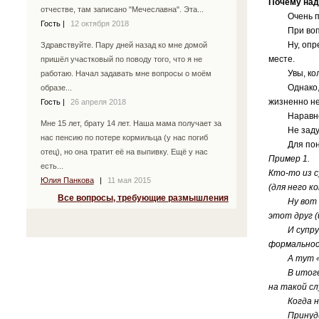
Почему над
отчестве, там записано "Мечеславна". Эта...
Очень поп
Гость
|
12 октября 2018
При вопрос
Ну, определ
Здравствуйте. Пару дней назад ко мне домой
месте.
пришёл участковый по поводу того, что я не
Увы, количе
работаю. Начал задавать мне вопросы о моём
Однако, рас
образе...
жизненно не
Гость
|
26 апреля 2018
Наравне с 
Мне 15 лет, брату 14 лет. Наша мама получает за
Не задумыв
нас пенсию по потере кормильца (у нас погиб
Для понима
отец), но она тратит её на выпивку. Ещё у нас
Пример 1.
есть...
Кто-то из с
Юлия Панкова
|
11 мая 2015
(для него к
Все вопросы, требующие размышления
Ну вот как
этот друг 
И супруг(с
формальност
А тут «БАМ-
В итоге, д
на такой сл
Когда на п
Принудител