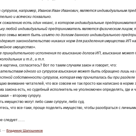
пругов, например, Иванов Иван Иванович, является индивидуальным пре
но и всячески похвально.
ожалению есть один нюанс, о котором индивидуальные предпринимател
любой индивидуальный предприниматель является физическим лицом, то
его семьи может быть изъято по долгам данного индивидуального предпр
ржит законодательство никаких норм для разделения имущества ИП на
емейное имущество».
ринудительного исполнения по взысканию долгов ИП, взыскание может б
холодильник и т.д., и т.п.
ртина, согласитесь? Вот по таким случаям закон и говорит, что:
льствам одного из супругов взыскание может быть обращено лишь на иму
естной собственности супругов, которая ему причиталась бы при разделе
нимание читателей, что все совсем не так просто как написано в норме з
акона есть, но судебный исполнитель не уполномочен определять, где и чье
какая – второму супругу.
мущество могут либо сами супруги, либо суд.
, что все-таки, проще поделить имущество, чтобы разобраться с личными 
ие следует……
21 —
Владимир Шапошников