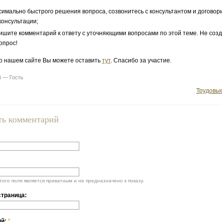
симально быстрого решения вопроса, созвонитесь с консультантом и договор
консультации;
ишите комментарий к ответу с уточняющими вопросами по этой теме. Не соз
опрос!
о нашем сайте Вы можете оставить
тут
. Спасибо за участие.
4 — Гость
Трудовы
ть комментарий
ого поля является приватным и не предназначено к показу.
траница:
ий:
*