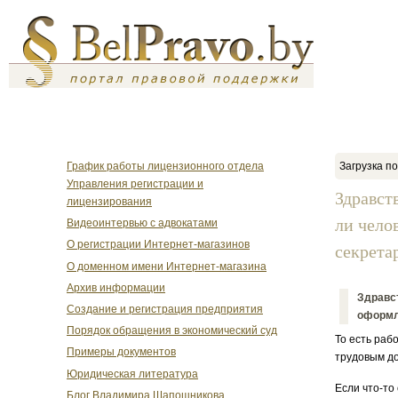
График работы лицензионного отдела
Загрузка по
Управления регистрации и
Здравст
лицензирования
ли чело
Видеоинтервью с адвокатами
О регистрации Интернет-магазинов
секретар
О доменном имени Интернет-магазина
Архив информации
Здравст
Создание и регистрация предприятия
оформл
Порядок обращения в экономический суд
То есть раб
Примеры документов
трудовым до
Юридическая литература
Если что-то
Блог Владимира Шапошникова