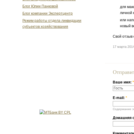
Блог Юлии Панковой
для мак
личной 
Блог компании Экспертцентр
или нап
Режим работы отдела ликвидации
новый в
субъектов хозяйствования
Свой отзыв 
17 марта 201
Отправи
Ваше имя:
*
E-mail:
*
Содержание эт
Домашняя с
Комментар