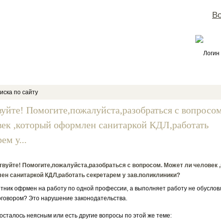
Во
Логин
иска по сайту
вуйте! Помогите,пожалуйста,разобраться с вопросо
век ,который оформлен санитаркой КДЛ,работать
ем у...
вуйте! Помогите,пожалуйста,разобраться с вопросом. Может ли человек 
ен санитаркой КДЛ,работать секретарем у зав.поликлиники?
отник офрмен на работу по одной профессии, а выполняет работу не обусло
говором? Это нарушение законодательства.
 осталось неясным или есть другие вопросы по этой же теме: