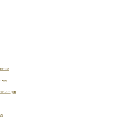
тят не
, что
уск.Сегодня
му