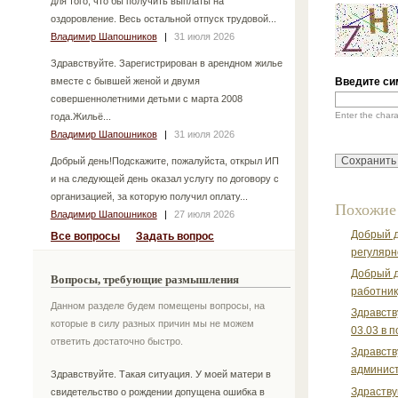
для того, что бы получить выплаты на
оздоровление. Весь остальной отпуск трудовой...
Владимир Шапошников
|
31 июля 2026
Здравствуйте. Зарегистрирован в арендном жилье
вместе с бывшей женой и двумя
Введите си
совершеннолетними детьми с марта 2008
Enter the char
года.Жильё...
Владимир Шапошников
|
31 июля 2026
Добрый день!Подскажите, пожалуйста, открыл ИП
и на следующей день оказал услугу по договору с
организацией, за которую получил оплату...
Похожие
Владимир Шапошников
|
27 июля 2026
Добрый д
Все вопросы
Задать вопрос
регулярно
Добрый д
Вопросы, требующие размышления
работник
Данном разделе будем помещены вопросы, на
Здравств
которые в силу разных причин мы не можем
03.03 в 
ответить достаточно быстро.
Здравств
админист
Здравствуйте. Такая ситуация. У моей матери в
Здраству
свидетельство о рождении допущена ошибка в