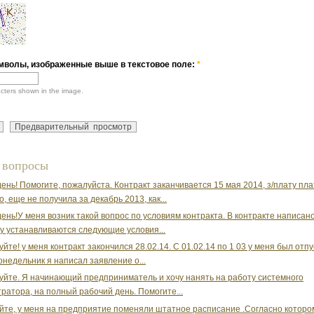
мволы, изображенные выше в текстовое поле:
*
acters shown in the image.
 вопросы
ень! Помогите, пожалуйста. Контракт заканчивается 15 мая 2014, з/плату пла
, еще не получила за декабрь 2013, как...
ень!У меня возник такой вопрос по условиям контракта. В контракте написано
у устанавливаются следующие условия...
уйте! у меня контракт закончился 28.02.14. С 01.02.14 по 1 03 у меня был отп
понедельник я написал заявление о...
уйте. Я начинающий предприниматель и хочу нанять на работу системного
ратора, на полный рабочий день. Помогите...
йте, у меня на предприятие поменяли штатное расписание .Согласно которо