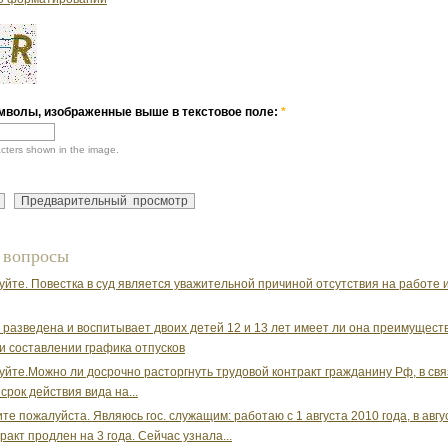
мволы, изображенные выше в текстовое поле:
*
acters shown in the image.
 вопросы
уйте. Повестка в суд является уважительной причиной отсутствия на работе 
разведена и воспитывает двоих детей 12 и 13 лет имеет ли она преимуществ
и составлении графика отпусков
уйте.Можно ли досрочно расторгнуть трудовой контракт гражданину Рф, в связ
срок действия вида на...
те пожалуйста. Являюсь гос. служащим: работаю с 1 августа 2010 года, в авгу
ракт продлен на 3 года. Сейчас узнала...