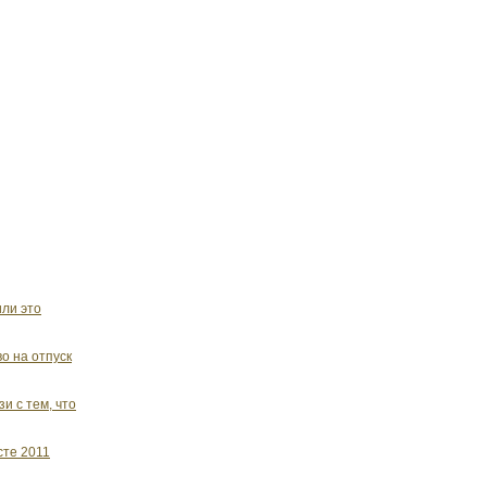
или это
о на отпуск
и с тем, что
сте 2011