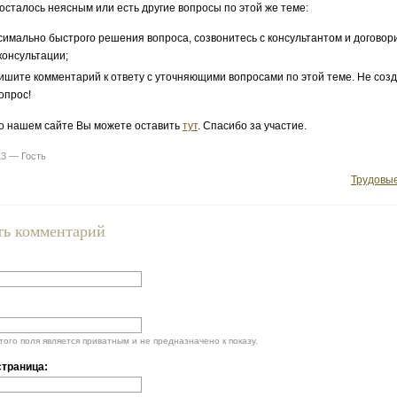
 осталось неясным или есть другие вопросы по этой же теме:
симально быстрого решения вопроса, созвонитесь с консультантом и договор
консультации;
ишите комментарий к ответу с уточняющими вопросами по этой теме. Не соз
опрос!
о нашем сайте Вы можете оставить
тут
. Спасибо за участие.
13 — Гость
Трудовы
ть комментарий
ого поля является приватным и не предназначено к показу.
траница: