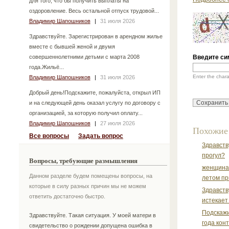
для того, что бы получить выплаты на
оздоровление. Весь остальной отпуск трудовой...
Владимир Шапошников
|
31 июля 2026
Здравствуйте. Зарегистрирован в арендном жилье
вместе с бывшей женой и двумя
совершеннолетними детьми с марта 2008
Введите си
года.Жильё...
Enter the char
Владимир Шапошников
|
31 июля 2026
Добрый день!Подскажите, пожалуйста, открыл ИП
и на следующей день оказал услугу по договору с
организацией, за которую получил оплату...
Владимир Шапошников
|
27 июля 2026
Похожие
Все вопросы
Задать вопрос
Здравств
прогул?
Вопросы, требующие размышления
женщина 
Данном разделе будем помещены вопросы, на
летом пр
которые в силу разных причин мы не можем
Здравств
ответить достаточно быстро.
истекает 
Подскажи
Здравствуйте. Такая ситуация. У моей матери в
года конт
свидетельство о рождении допущена ошибка в