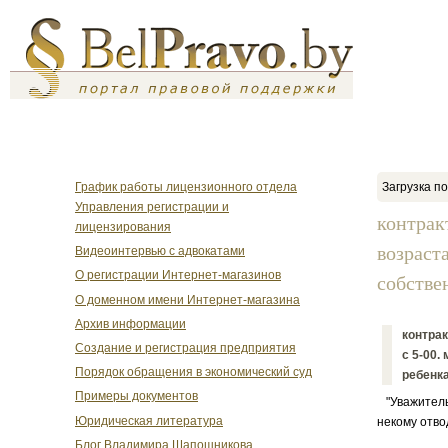
График работы лицензионного отдела
Загрузка по
Управления регистрации и
контрак
лицензирования
возраста
Видеоинтервью с адвокатами
О регистрации Интернет-магазинов
собствен
О доменном имени Интернет-магазина
Архив информации
контрак
Создание и регистрация предприятия
с 5-00.
Порядок обращения в экономический суд
ребенка
Примеры документов
"Уважительн
Юридическая литература
некому отво
Блог Владимира Шапошникова