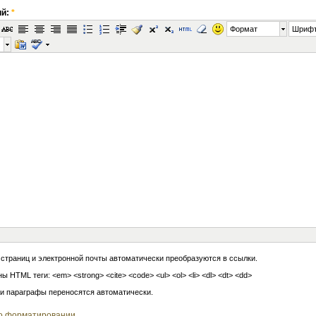
ий:
*
Формат
Шриф
 страниц и электронной почты автоматически преобразуются в ссылки.
ы HTML теги: <em> <strong> <cite> <code> <ul> <ol> <li> <dl> <dt> <dd>
 и параграфы переносятся автоматически.
о форматировании