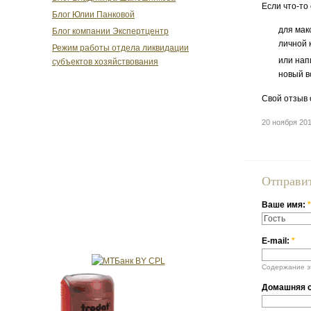
Если что-то
Блог Юлии Панковой
для мак
Блог компании Экспертцентр
личной 
Режим работы отдела ликвидации
или нап
субъектов хозяйствования
новый в
Свой отзыв 
20 ноября 20
Отправи
Ваше имя:
*
E-mail:
*
Содержание эт
Домашняя с