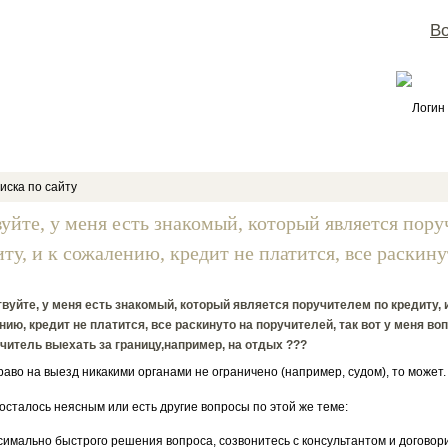
Во
Логин
иска по сайту
вуйте, у меня есть знакомый, который является пор
ту, и к сожалению, кредит не платится, все раскинут
вуйте, у меня есть знакомый, который является поручителем по кредиту, и
ию, кредит не платится, все раскинуто на поручителей, так вот у меня во
читель выехать за границу,например, на отдых ???
аво на выезд никакими органами не ограничено (например, судом), то может.
 осталось неясным или есть другие вопросы по этой же теме:
симально быстрого решения вопроса, созвонитесь с консультантом и договор