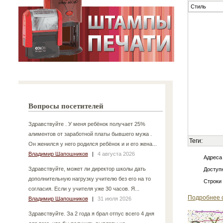
Стиль
Вопросы посетителей
Здравствуйте . У меня ребёнок получает 25%
алиментов от заработной платы бывшего мужа .
Теги:
Он женился у него родился ребёнок и и его жена...
Владимир Шапошников
|
4 августа 2026
Адреса
Здравствуйте, может ли директор школы дать
Доступн
дополнительную нагрузку учителю без его на то
Строки
согласия. Если у учителя уже 30 часов. Я...
Подробнее 
Владимир Шапошников
|
31 июля 2026
Здравствуйте. За 2 года я брал отпус всего 4 дня