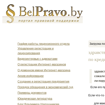
График работы лицензионного отдела
Загрузка по
Управления регистрации и
здравст
лицензирования
по креди
Видеоинтервью с адвокатами
О регистрации Интернет-магазинов
О доменном имени Интернет-магазина
здравст
Архив информации
сожален
ли пору
Создание и регистрация предприятия
Порядок обращения в экономический суд
Если его пр
Примеры документов
Если что-то
Юридическая литература
для мак
Блог Владимира Шапошникова