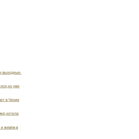
 и выходные.
лся,но уже
вет в Чехии
мер,хотела
 и живём в