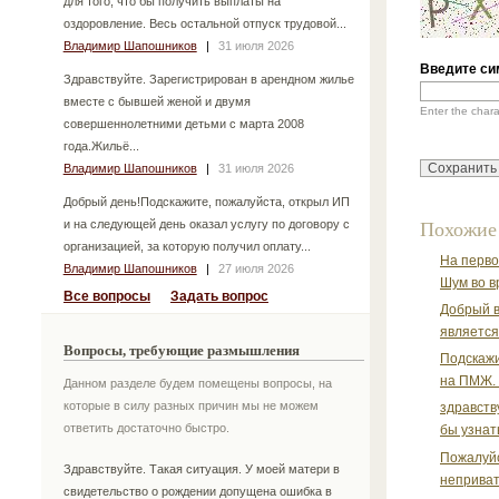
для того, что бы получить выплаты на
оздоровление. Весь остальной отпуск трудовой...
Владимир Шапошников
|
31 июля 2026
Введите си
Здравствуйте. Зарегистрирован в арендном жилье
вместе с бывшей женой и двумя
Enter the char
совершеннолетними детьми с марта 2008
года.Жильё...
Владимир Шапошников
|
31 июля 2026
Добрый день!Подскажите, пожалуйста, открыл ИП
и на следующей день оказал услугу по договору с
Похожие
организацией, за которую получил оплату...
На перво
Владимир Шапошников
|
27 июля 2026
Шум во в
Все вопросы
Задать вопрос
Добрый в
является
Вопросы, требующие размышления
Подскажи
на ПМЖ. 
Данном разделе будем помещены вопросы, на
которые в силу разных причин мы не можем
здравств
ответить достаточно быстро.
бы узнать
Пожалуйс
Здравствуйте. Такая ситуация. У моей матери в
неприват
свидетельство о рождении допущена ошибка в