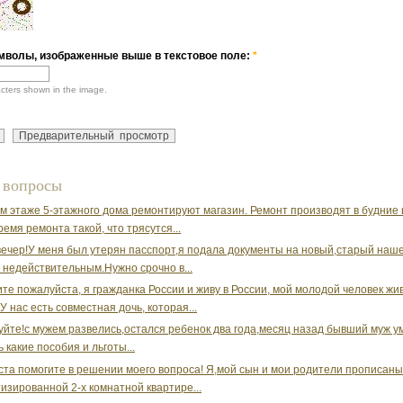
мволы, изображенные выше в текстовое поле:
*
acters shown in the image.
 вопросы
м этаже 5-этажного дома ремонтируют магазин. Ремонт производят в будние
ремя ремонта такой, что трясутся...
ечер!У меня был утерян пасспорт,я подала документы на новый,старый наше
 недействительным.Нужно срочно в...
те пожалуйста, я гражданка России и живу в России, мой молодой человек жи
У нас есть совместная дочь, которая...
уйте!с мужем развелись,остался ребенок два года,месяц назад бывший муж у
 какие пособия и льготы...
та помогите в решении моего вопроса! Я,мой сын и мои родители прописаны
изированной 2-х комнатной квартире...