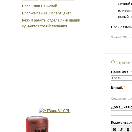
личной 
Блог Юлии Панковой
или нап
Блог компании Экспертцентр
новый в
Режим работы отдела ликвидации
субъектов хозяйствования
Свой отзыв 
9 июня 2013 
Отправи
Ваше имя:
*
E-mail:
*
Содержание эт
Домашняя с
Комментар