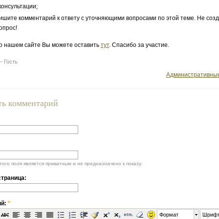
консультации;
ишите комментарий к ответу с уточняющими вопросами по этой теме. Не соз
опрос!
о нашем сайте Вы можете оставить
тут
. Спасибо за участие.
— Гость
Административны
ть комментарий
ого поля является приватным и не предназначено к показу.
траница:
ий:
*
Формат
Шриф