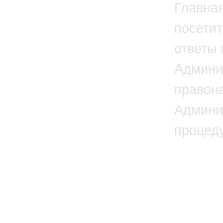
Главна
посетит
ответы 
Админи
правон
Админи
процед