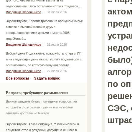
для того, что бы получить выплаты на
оздоровление. Весь остальной отпуск трудовой...
актом
Владимир Шапошников
|
31 июля 2026
пред
Здравствуйте. Зарегистрирован в арендном жилье
вместе с бывшей женой и двумя
устр
совершеннолетними детьми с марта 2008
года.Жильё...
Владимир Шапошников
|
31 июля 2026
недос
Добрый день!Подскажите, пожалуйста, открыл ИП
было)
и на следующей день оказал услугу по договору с
организацией, за которую получил оплату...
алгор
Владимир Шапошников
|
27 июля 2026
Все вопросы
Задать вопрос
по о
Вопросы, требующие размышления
реше
Данном разделе будем помещены вопросы, на
СЭС,
которые в силу разных причин мы не можем
ответить достаточно быстро.
штра
Здравствуйте. Такая ситуация. У моей матери в
свидетельство о рождении допущена ошибка в