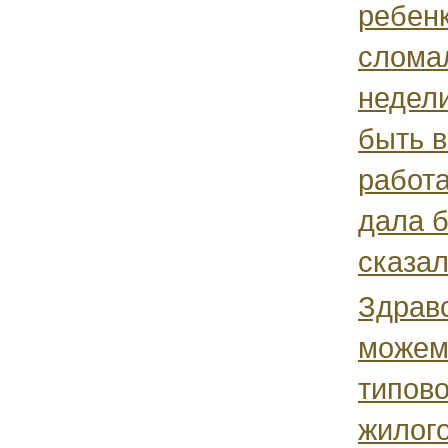
ребенк
сломал
недел
быть в
работа
дала 
сказала
Здравс
можем
типово
жилог