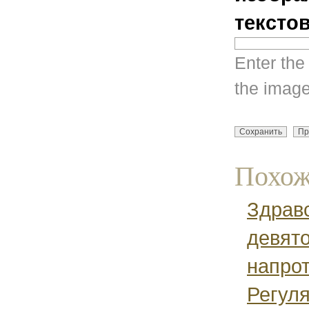
тексто
Enter the
the image
Похож
Здравс
девято
напрот
Регуля