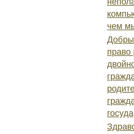
непола
компью
чем мы
Добры
право 
двойн
гражда
родит
гражд
госуда
Здрав