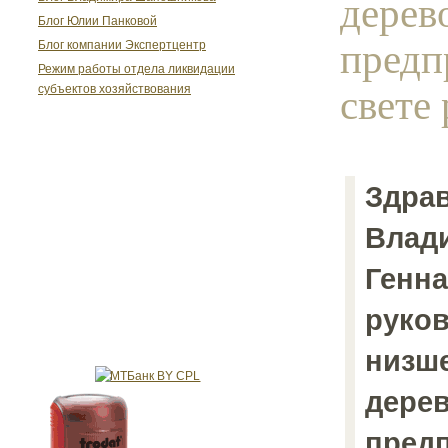
дерев
Блог Юлии Панковой
предп
Блог компании Экспертцентр
Режим работы отдела ликвидации
свете 
субъектов хозяйствования
Здрав
Влади
Генна
руко
низше
дере
предп