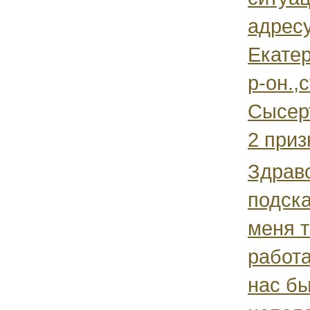
адресу
Екатер
р-он.,с
Сысерт
2 приз
Здравс
подска
меня т
работа
нас бы