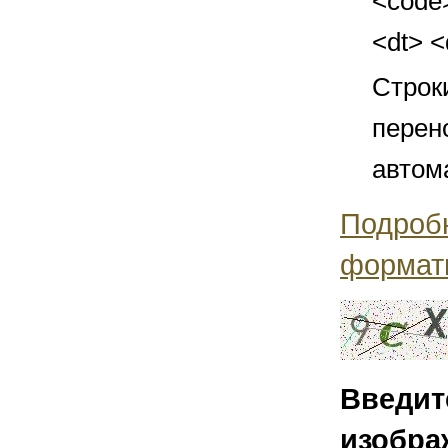
<code>
<dt> 
Строк
перен
автом
Подроб
формат
Введит
изобра