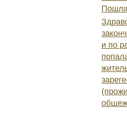
Пошла.
Здравс
законч
и по 
попала
житель
зарег
(прож
общежи