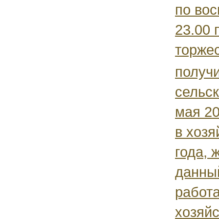
по вос
23.00 
торжес
получ
сельск
мая 20
в хозя
года, 
данны
работ
хозяйст