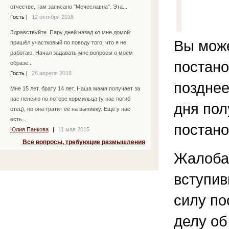
отчестве, там записано "Мечеславна". Эта...
Гость
|
12 октября 2018
Здравствуйте. Пару дней назад ко мне домой
Вы мож
пришёл участковый по поводу того, что я не
работаю. Начал задавать мне вопросы о моём
постано
образе...
Гость
|
26 апреля 2018
позднее
Мне 15 лет, брату 14 лет. Наша мама получает за
нас пенсию по потере кормильца (у нас погиб
дня пол
отец), но она тратит её на выпивку. Ещё у нас
есть...
постано
Юлия Панкова
|
11 мая 2015
Все вопросы, требующие размышления
Жалоба 
вступив
силу по
делу об