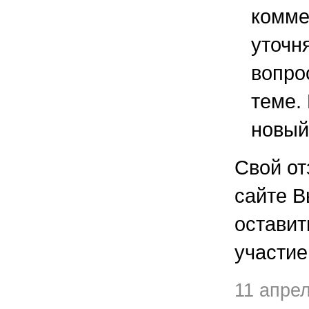
комме
уточ
вопро
теме.
новый
Свой от
сайте В
остави
участие
11 апре