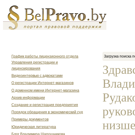
График работы лицензионного отдела
Загрузка поиска п
Управления регистрации и
Здрав
лицензирования
Видеоинтервью с адвокатами
Влади
О регистрации Интернет-магазинов
О доменном имени Интернет-магазина
Рудак
Архив информации
Создание и регистрация предприятия
руков
Порядок обращения в экономический суд
Примеры документов
низше
Юридическая литература
Блог Владимира Шапошникова