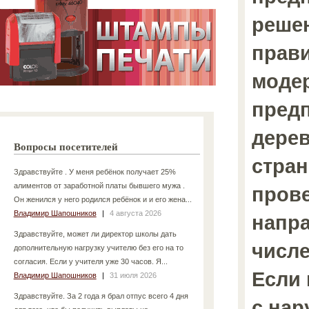
реше
прави
моде
пред
дерев
Вопросы посетителей
стран
Здравствуйте . У меня ребёнок получает 25%
алиментов от заработной платы бывшего мужа .
прове
Он женился у него родился ребёнок и и его жена...
Владимир Шапошников
|
4 августа 2026
напра
Здравствуйте, может ли директор школы дать
числе
дополнительную нагрузку учителю без его на то
согласия. Если у учителя уже 30 часов. Я...
Если
Владимир Шапошников
|
31 июля 2026
Здравствуйте. За 2 года я брал отпус всего 4 дня
с нар