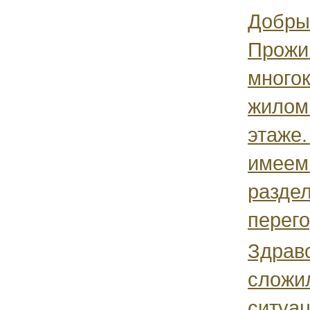
Добры
Прожи
много
жилом
этаже.
имеем
разде
перего
Здрав
сложи
ситуа