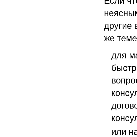
Если чт
неясным
другие 
же теме
для м
быстр
вопро
консу
догов
консу
или н