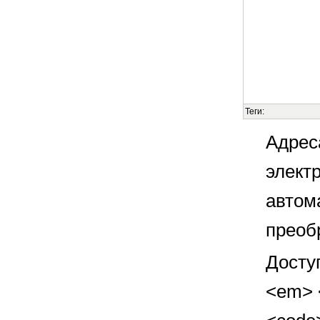
Теги:
Адрес
элект
автом
преоб
Досту
<em> <