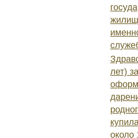
госуда
жилищ
именн
служеб
Здравс
лет) з
оформ
дарен
родног
купила
около 