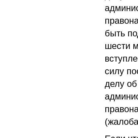
админи
правон
быть по
шести м
вступле
силу по
делу об
админи
правон
(жалоба