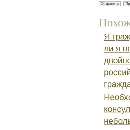
Похож
Я гра
ли я п
двойн
россий
гражд
Необх
консул
небол