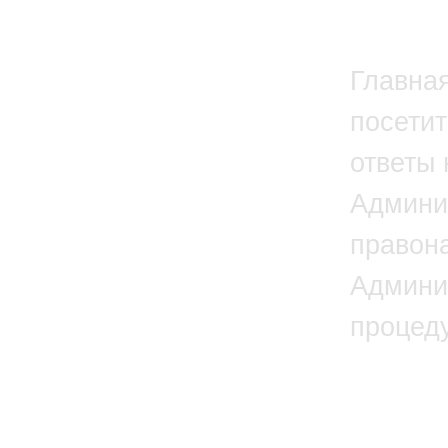
Главна
посетит
ответы 
Админи
правон
Админи
процед