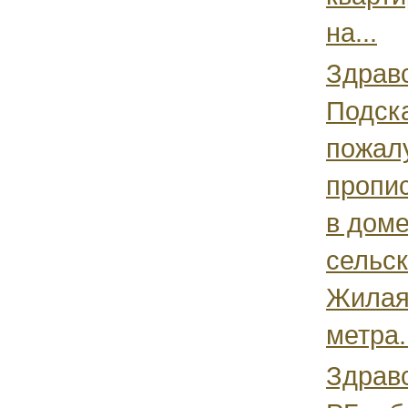
на...
Здравс
Подск
пожалу
пропи
в доме
сельск
Жилая
метра.
Здравс