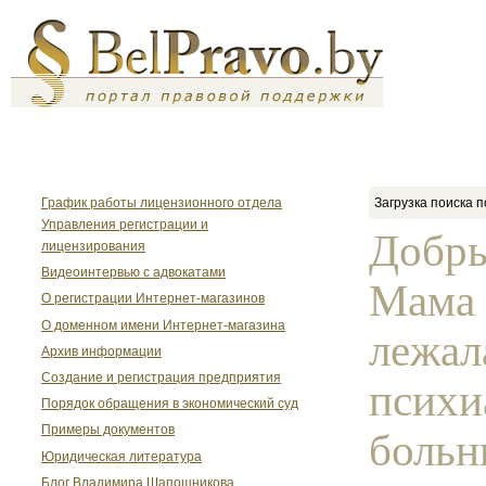
График работы лицензионного отдела
Загрузка поиска п
Управления регистрации и
Добры
лицензирования
Видеоинтервью с адвокатами
Мама 
О регистрации Интернет-магазинов
О доменном имени Интернет-магазина
лежал
Архив информации
Создание и регистрация предприятия
психи
Порядок обращения в экономический суд
Примеры документов
больн
Юридическая литература
Блог Владимира Шапошникова