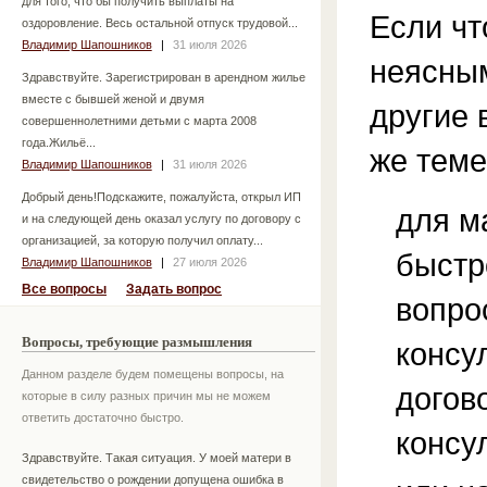
для того, что бы получить выплаты на
Если чт
оздоровление. Весь остальной отпуск трудовой...
Владимир Шапошников
|
31 июля 2026
неясным
Здравствуйте. Зарегистрирован в арендном жилье
вместе с бывшей женой и двумя
другие 
совершеннолетними детьми с марта 2008
года.Жильё...
же теме
Владимир Шапошников
|
31 июля 2026
Добрый день!Подскажите, пожалуйста, открыл ИП
для м
и на следующей день оказал услугу по договору с
организацией, за которую получил оплату...
быстр
Владимир Шапошников
|
27 июля 2026
Все вопросы
Задать вопрос
вопро
Вопросы, требующие размышления
консу
Данном разделе будем помещены вопросы, на
догов
которые в силу разных причин мы не можем
ответить достаточно быстро.
консу
Здравствуйте. Такая ситуация. У моей матери в
свидетельство о рождении допущена ошибка в