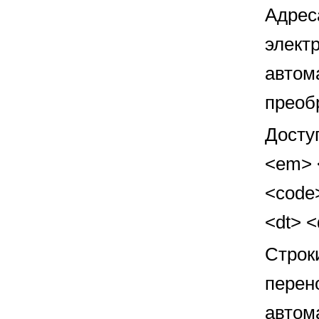
Адрес
элект
автом
преоб
Досту
<em> <
<code>
<dt> 
Строк
перен
автом