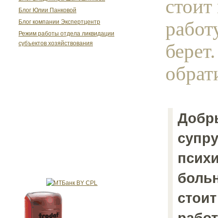
стоит 
Блог Юлии Панковой
работ
Блог компании Экспертцентр
Режим работы отдела ликвидации
берет.
субъектов хозяйствования
обрати
Добр
супру
псих
больн
стоит
работ