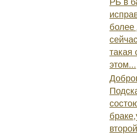
РБ в б
исправ
более 
сейча
такая 
этом...
Доброг
Подска
состо
браке,
второ