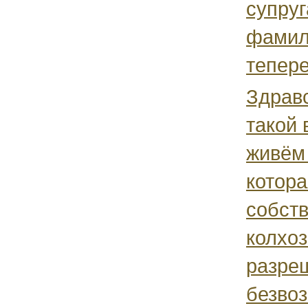
супруг
фамил
тепере
Здравс
такой 
живём 
котора
собств
колхоз
разре
безвоз