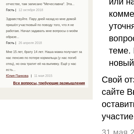
или н
отчестве, там записано "Мечеславна". Эта...
Гость
|
12 октября 2018
комме
Здравствуйте. Пару дней назад ко мне домой
уточ
пришёл участковый по поводу того, что я не
работаю. Начал задавать мне вопросы о моём
вопро
образе...
Гость
|
26 апреля 2018
теме.
Мне 15 лет, брату 14 лет. Наша мама получает за
нас пенсию по потере кормильца (у нас погиб
новый
отец), но она тратит её на выпивку. Ещё у нас
есть...
Юлия Панкова
|
11 мая 2015
Свой от
Все вопросы, требующие размышления
сайте В
остави
участие
31 мая 