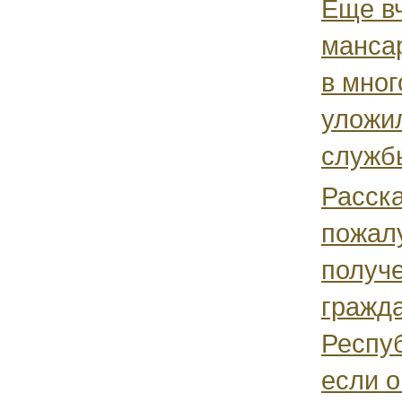
Еще вч
манса
в мног
уложи
службы
Расска
пожалу
получе
гражд
Респуб
если о