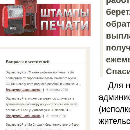
берет
обрат
выпл
полу
ежем
Вопросы посетителей
Спаси
Здравствуйте . У меня ребёнок получает 25%
алиментов от заработной платы бывшего мужа .
Для на
Он женился у него родился ребёнок и и его жена...
Владимир Шапошников
|
4 августа 2026
админи
Здравствуйте, может ли директор школы дать
дополнительную нагрузку учителю без его на то
(исполк
согласия. Если у учителя уже 30 часов. Я...
Владимир Шапошников
|
31 июля 2026
жительс
Здравствуйте. За 2 года я брал отпус всего 4 дня