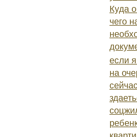
Куда о
чего н
необх
докум
если я
на оче
сейчас
здаеть
соцжил
ребенк
кварти