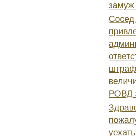
замуж 
Сосед 
привле
админ
ответс
штраф
велич
РОВД з
Здрав
пожал
уехать