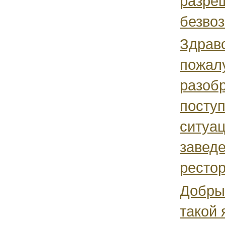
разре
безвоз
Здрав
пожал
разобр
поступ
ситуац
завед
рестор
Добры
такой 