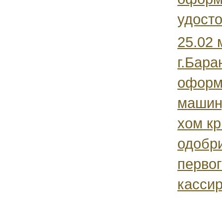
удосто
25.02 
г.Бара
оформ
машину
хом кр
одобри
первог
кассир