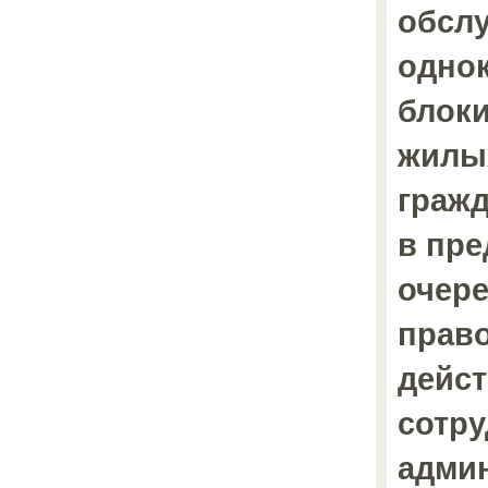
обсл
одно
блок
жилы
гражд
в пр
очере
прав
дейс
сотр
адми