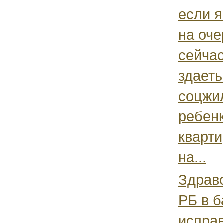
если я
на оче
сейчас
здаеть
соцжил
ребенк
кварти
на...
Здравс
РБ в б
исправ