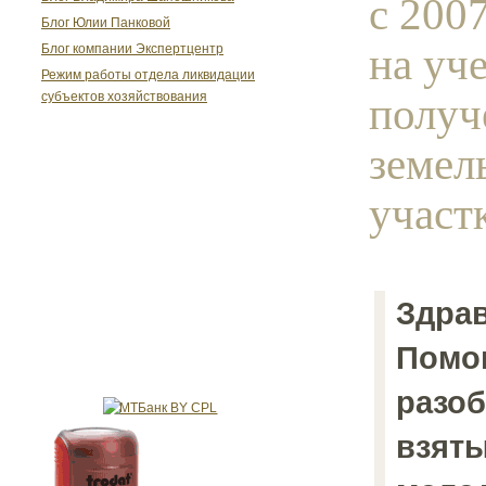
с 2007
Блог Юлии Панковой
на уче
Блог компании Экспертцентр
Режим работы отдела ликвидации
получ
субъектов хозяйствования
земел
участк
Здрав
Помо
разоб
взяты