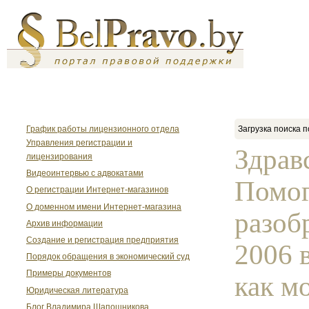
График работы лицензионного отдела
Загрузка поиска п
Управления регистрации и
Здрав
лицензирования
Видеоинтервью с адвокатами
Помог
О регистрации Интернет-магазинов
О доменном имени Интернет-магазина
разобр
Архив информации
Создание и регистрация предприятия
2006 в
Порядок обращения в экономический суд
Примеры документов
как м
Юридическая литература
Блог Владимира Шапошникова