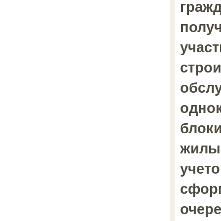
граж
полу
участ
строи
обсл
одно
блок
жилых
учето
сфор
очере