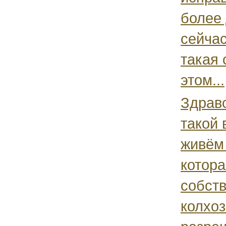
более 
сейча
такая 
этом...
Здравс
такой 
живём 
котора
собств
колхоз