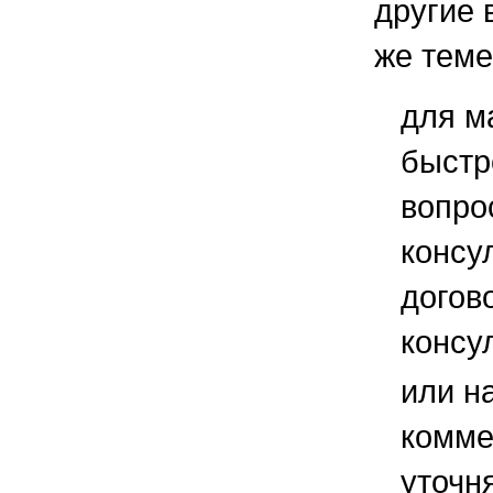
другие 
же теме
для м
быстр
вопро
консу
догов
консу
или н
комме
уточ