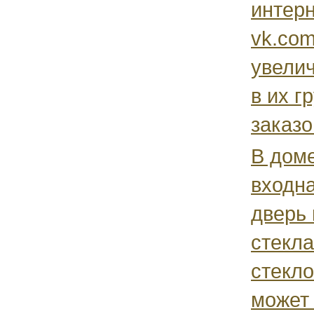
интерн
vk.co
увели
в их г
заказо
В дом
входн
дверь 
стекла
стекло
может