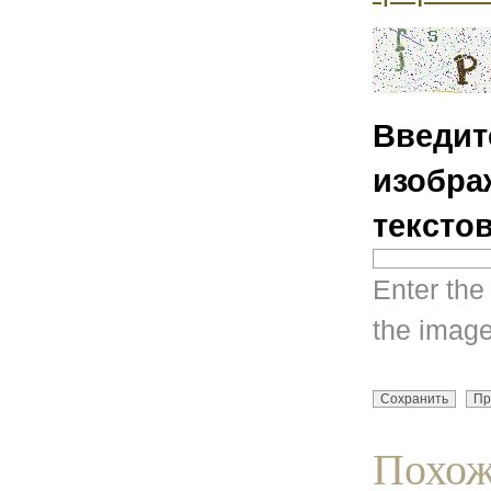
Введит
изобра
тексто
Enter the
the image
Похож