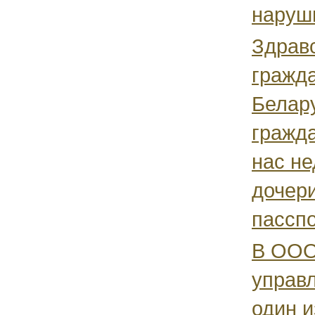
наруш
Здравс
гражд
Белар
гражд
нас н
дочери
пасспо
В ООО
управ
один и