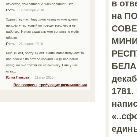
в отв
отчестве, там записано "Мечеславна". Эта...
Гость
|
12 октября 2018
на П
Здравствуйте. Пару дней назад ко мне домой
СОВЕ
пришёл участковый по поводу того, что я не
работаю. Начал задавать мне вопросы о моём
МИН
образе...
Гость
|
26 апреля 2018
РЕСП
Мне 15 лет, брату 14 лет. Наша мама получает за
нас пенсию по потере кормильца (у нас погиб
БЕЛА
отец), но она тратит её на выпивку. Ещё у нас
есть...
декаб
Юлия Панкова
|
11 мая 2015
Все вопросы, требующие размышления
1781.
напис
«..с
един