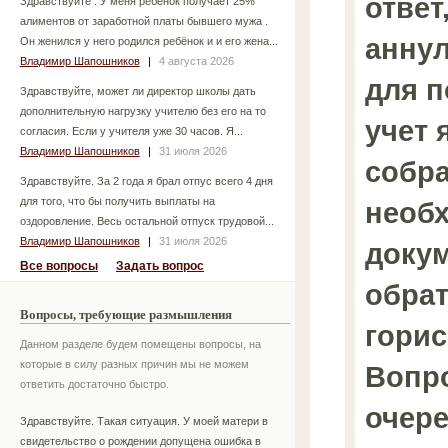
ответ
Здравствуйте . У меня ребёнок получает 25%
алиментов от заработной платы бывшего мужа .
аннул
Он женился у него родился ребёнок и и его жена...
Владимир Шапошников
|
4 августа 2026
для п
Здравствуйте, может ли директор школы дать
дополнительную нагрузку учителю без его на то
учет 
согласия. Если у учителя уже 30 часов. Я...
Владимир Шапошников
|
31 июля 2026
собр
Здравствуйте. За 2 года я брал отпус всего 4 дня
для того, что бы получить выплаты на
необ
оздоровление. Весь остальной отпуск трудовой...
Владимир Шапошников
|
31 июля 2026
доку
Все вопросы
Задать вопрос
обрат
Вопросы, требующие размышления
горис
Данном разделе будем помещены вопросы, на
которые в силу разных причин мы не можем
Вопро
ответить достаточно быстро.
очере
Здравствуйте. Такая ситуация. У моей матери в
свидетельство о рождении допущена ошибка в