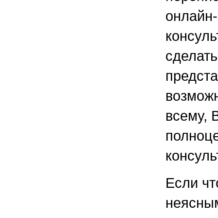
онлайн-
консуль
сделать
предста
возмож
всему, 
полноц
консуль
Если чт
неясным