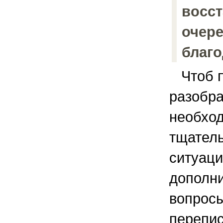
восс
очере
благо
Чтоб п
разобра
необхо
тщатель
ситуаци
дополн
вопросы
перепис