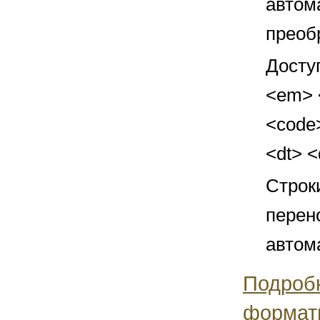
автом
преоб
Досту
<em> <
<code>
<dt> 
Строк
перен
автом
Подроб
формат