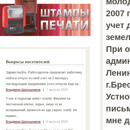
молод
2007 
учет 
земел
При 
адми
Вопросы посетителей
Ленин
Здравствуйте. Работодатель предлагает работнику
пойти в отпуск за свой счет на 2 месяца с
г.Брес
последующим продлением этого отпуска еще на...
Владимир Шапошников
|
7 августа 2026
Устно
У нас в подъезде живут голуби. Фекалии на
лестничной клетке, перья, запах от их
пись
испражнений, валяется их еда (зерно, хлеб). Их
кормит...
мне 
Владимир Шапошников
|
6 августа 2026