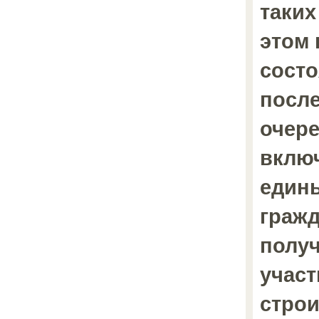
таких
этом 
сост
посл
очере
вклю
един
граж
полу
участ
строи