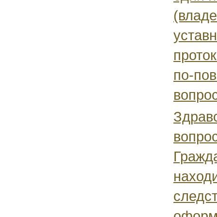
(влад
уставн
прото
по-пов
вопрос
Здравс
вопрос
Гражд
наход
следс
оформ