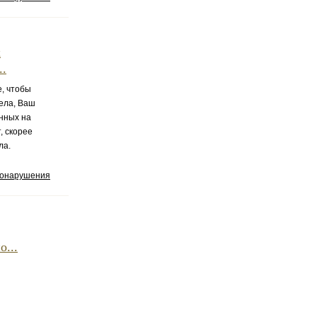
к
..
е, чтобы
ела, Ваш
анных на
, скорее
ла.
вонарушения
...