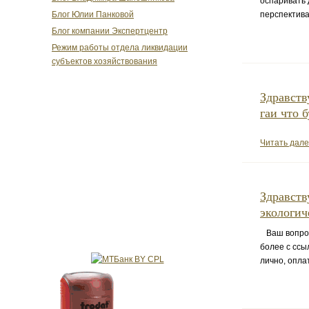
оспаривать 
Блог Юлии Панковой
перспектива
Блог компании Экспертцентр
Режим работы отдела ликвидации
субъектов хозяйствования
Здравств
гаи что б
Читать дал
Здравств
экологич
Ваш вопрос 
более с ссы
лично, опла