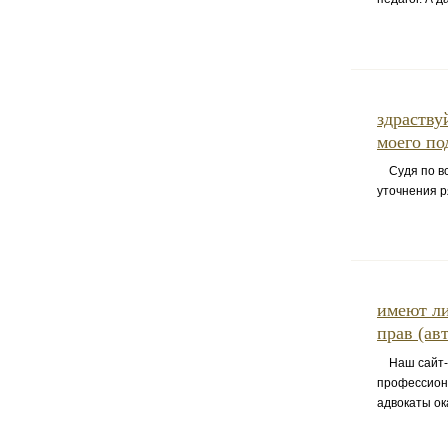
здраству
моего по
Судя по вс
уточнения р
имеют ли
прав (ав
Наш сайт-не
профессиона
адвокаты о