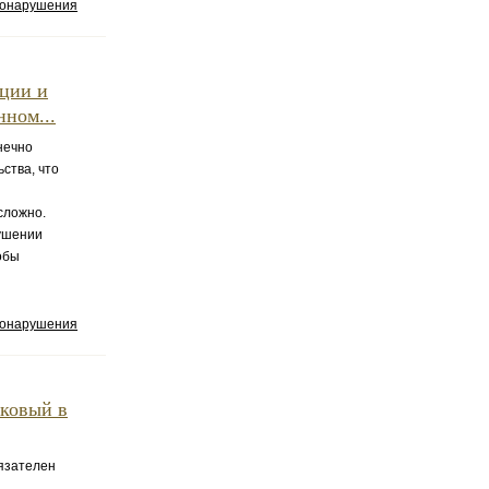
вонарушения
иции и
ном...
нечно
ства, что
сложно.
ушении
обы
вонарушения
тковый в
бязателен