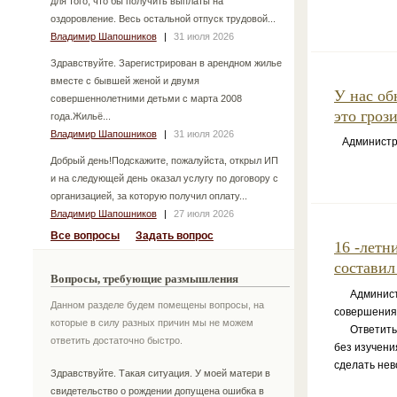
для того, что бы получить выплаты на
оздоровление. Весь остальной отпуск трудовой...
Владимир Шапошников
|
31 июля 2026
Здравствуйте. Зарегистрирован в арендном жилье
вместе с бывшей женой и двумя
У нас об
совершеннолетними детьми с марта 2008
это гроз
года.Жильё...
Владимир Шапошников
|
31 июля 2026
Администрат
Добрый день!Подскажите, пожалуйста, открыл ИП
и на следующей день оказал услугу по договору с
организацией, за которую получил оплату...
Владимир Шапошников
|
27 июля 2026
Все вопросы
Задать вопрос
16 -летн
составил
Вопросы, требующие размышления
Администра
Данном разделе будем помещены вопросы, на
совершения
которые в силу разных причин мы не можем
Ответить "
ответить достаточно быстро.
без изучени
сделать нев
Здравствуйте. Такая ситуация. У моей матери в
свидетельство о рождении допущена ошибка в