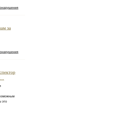
вонарушения
ам за
вонарушения
нспектор
..
и
возможным
ы это