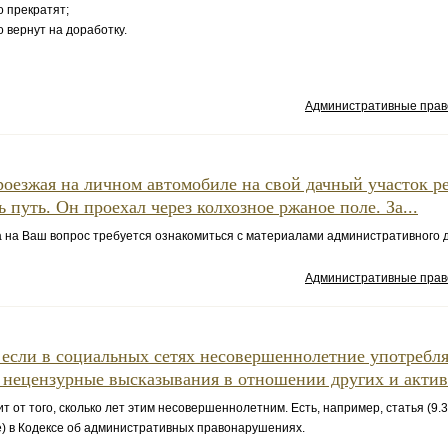
 прекратят;
 вернут на доработку.
Административные пра
роезжая на личном автомобиле на свой дачный участок 
ь путь. Он проехал через колхозное ржаное поле. За...
на Ваш вопрос требуется ознакомиться с материалами административного 
Административные пра
 если в социальных сетях несовершеннолетние употребл
 нецензурные высказывания в отношении других и активн
 от того, сколько лет этим несовершеннолетним. Есть, например, статья (9.3
) в Кодексе об административных правонарушениях.