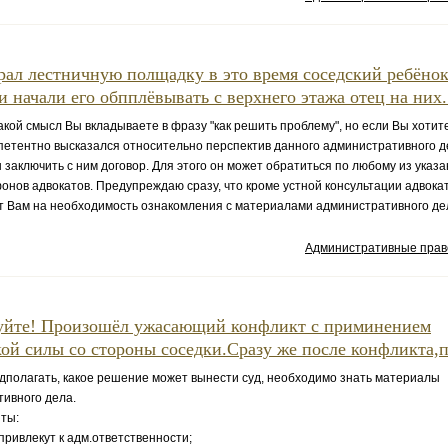
рал лестничную полщадку в это время соседский ребёно
и начали его обпплёвывать с верхнего этажа отец на них.
ой смысл Вы вкладываете в фразу "как решить проблему", но если Вы хотит
петентно высказался относительно перспектив данного административного д
 заключить с ним договор. Для этого он может обратиться по любому из указ
онов адвокатов. Предупреждаю сразу, что кроме устной консультации адвокат
ет Вам на необходимость ознакомления с материалами административного де
Административные пра
вуйте! Произошёл ужасающий конфликт с приминением
ой силы со стороны соседки.Сразу же после конфликта,по
полагать, какое решение может вынести суд, необходимо знать материалы
ивного дела.
ты:
привлекут к адм.ответственности;