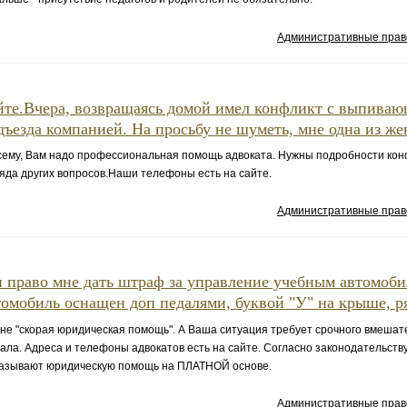
Административные пра
йте.Вчера, возвращаясь домой имел конфликт с выпиваю
дъезда компанией. На просьбу не шуметь, мне одна из же
ему, Вам надо профессиональная помощь адвоката. Нужны подробности кон
яда других вопросов.Наши телефоны есть на сайте.
Административные пра
 право мне дать штраф за управление учебным автомоби
томобиль оснащен доп педалями, буквой "У" на крыше, ря
 "скорая юридическая помощь". А Ваша ситуация требует срочного вмешат
ла. Адреса и телефоны адвокатов есть на сайте. Согласно законодательств
казывают юридическую помощь на ПЛАТНОЙ основе.
Административные пра