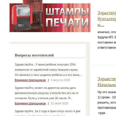
Здраству
бухгалте
и...
конечно, чт
будучи ИП. 
поставлен в
ответственн
Вопросы посетителей
Здравствуйте . У меня ребёнок получает 25%
алиментов от заработной платы бывшего мужа .
Он женился у него родился ребёнок и и его жена...
Здравств
Владимир Шапошников
|
4 августа 2026
Начальни
Здравствуйте, может ли директор школы дать
Ну что знач
дополнительную нагрузку учителю без его на то
1) сроки - 
согласия. Если у учителя уже 30 часов. Я...
решить, хот
Владимир Шапошников
|
31 июля 2026
противоправ
Здравствуйте. За 2 года я брал отпус всего 4 дня
суда.