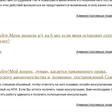
действия сотрудников ГАИ и обжаловать вынесенное в отношении него поста
х этих действий высказаться не представляется возможным, в силу ранее от
Административные пра
уйте.Меня лишили в/у на 6 мес,если меня остановит сот
удет?
ее
Административные пра
уйте!Мой вопрос, думаю, касается таможенного права,
еского законодательства и, возможно, постановлений Сов
слишком объемный, чтобы ответить на него в рамказ онлайн-консультирова
лкой на НПА. Если Вы хотите получить такую консультацию, Вам необходимо 
тить работу адвоката и получить полноценную консультацию.
Административные пра