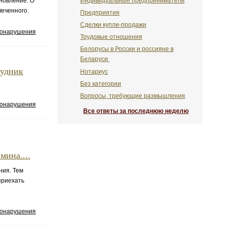
Индивидуальные предприниматели
новление. О
меченного.
Предприятия
Сделки купли-продажи
вонарушения
Трудовые отношения
Белорусы в России и россияне в
Беларуси
рудник
Нотариус
Без категории
Вопросы, требующие размышления
вонарушения
Все ответы за последнюю неделю
мина....
ния. Тем
приехать
вонарушения