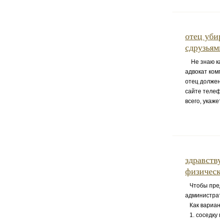
отец уби
сдрузьям
Не знаю как
адвокат ком
отец должен
сайте телеф
всего, укаж
здравст
физическ
Чтобы пред
администрат
Как вариан
1. соседку 