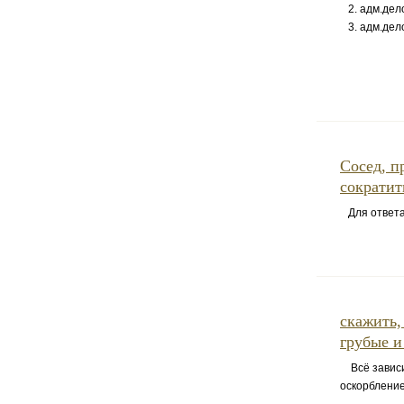
2. адм.дело
3. адм.дело
Сосед, п
сократит
Для ответа 
скажить,
грубые и
Всё зависит
оскорбление