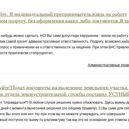
йте. Я индивидуальный преприниматель.взяла на работу
ром подругу. без оформления каких либо документов.Я з
о-нибудь можно сделать. НО! Вы сами допустиди нарушение - взяли на работ
Вам самой грозит административная ответственность. Подругу, возможно,найд
опрос о привлечении ее к ответственности за хищение. При этом ВАС привлек
ости практически стопроцентно.
Административные пра
уйте!Подал документы на выделение земельного участка.
к отдела землеустроительной службы поставил УСТНЫЙ
ит "оправдаться"? В любом случае решение нужно обажловать. Здесь важны д
10 дней с момента вынесения решения (по общему правилу), 2) Вы сами для с
ите Вы этого или нет. Но при этом вы не можете утверждать, что совершали
ный поступок по чьиму-то ультиматуму, так как это не основание для отмены