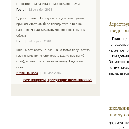
отчестве, там записано "Мечеславна". Эта...
Гость
|
12 октября 2018
Здравствуйте. Пару дней назад ко мне домой
Здраству
пришёл участковый по поводу того, что я не
предьяви
работаю. Начал задавать мне вопросы о моём
образе...
Если то, чт
Гость
|
26 апреля 2018
неправомерн
Мне 15 лет, брату 14 лет. Наша мама получает за
является п
нас пенсию по потере кормильца (у нас погиб
Вы должны п
отец), но она тратит её на выпивку. Ещё у нас
Возможно, 
есть...
сотрудникам
Юлия Панкова
|
11 мая 2015
высказаться
Все вопросы, требующие размышления
школьник
школу со
Да, имел. П
педагог. А 