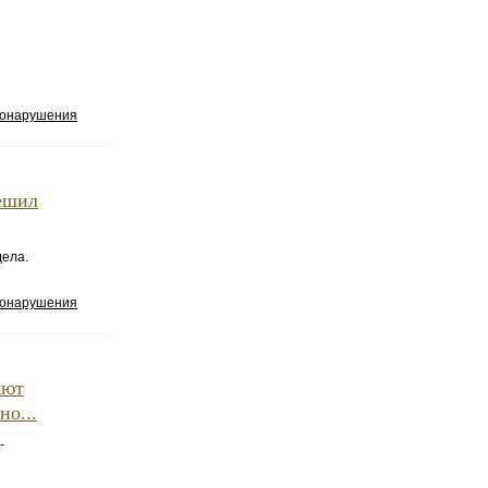
вонарушения
решил
дела.
вонарушения
яют
о...
-