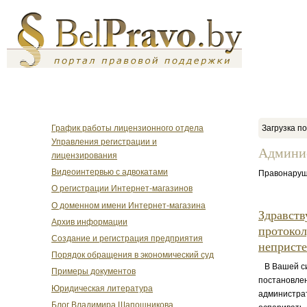
График работы лицензионного отдела
Загрузка по
Управления регистрации и
Админи
лицензирования
Видеоинтервью с адвокатами
Правонаруш
О регистрации Интернет-магазинов
О доменном имени Интернет-магазина
Здравств
Архив информации
протокол
Создание и регистрация предприятия
непристе
Порядок обращения в экономический суд
В Вашей сит
Примеры документов
постановлен
Юридическая литература
администрат
Блог Владимира Шапошникова