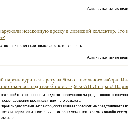
Административные пра
наружили незаконную врезку в ливневой коллектор.Что н
ит?
ивная и гражданско- правовая ответственность.
Административные пра
ий парень курил сигарету за 50м от школьного забора. И
 протокол без родителей по ст.17,9 КоАП Он прав? Парня.
тивной ответственности подлежит физическое лицо, достигшее ко времен
 правонарушения шестнадцатилетнего возраста.
прав ли участковый инспектор, составивший протокол" не представляется 
я всех материалов и выяснения некоторых моментов. В рамках онлайн-бесед
озможно.