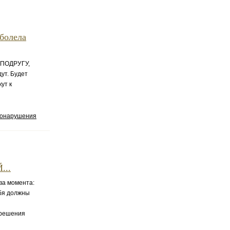
аболела
у ПОДРУГУ,
ут. Будет
ут к
вонарушения
...
ва момента:
ебя должны
 решения