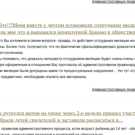
Административные пра
йте!!!Меня вместе с другом остановили сотрудники мил
ли мне что я выражался нецензурной бранью в обществен
о Вы изложили в своем вопросе- правда, то действия сотрудника милиции ко
ы. Более того, получается, что он фактически сфальсифицировал доказатель
реступлением.
онимать, что доказать неправоту сотрудников милиции будет очень-очень 
при оформлении в отношении Вас протокола об административном правонар
и милиции были допущены какие-то процессуальные нарушения... Но тут чт
 предметнее, необходимо изучить все материалы.
Административные пра
 ругнулся матом на уроке через 2-е недели пришел учас
брали детей свидетелей и заставили расписаться в...
о правилам административного процесса, если возраст ребенка до 14 лет - о
дальше - присутствие педагогов и родителей не обязательно.