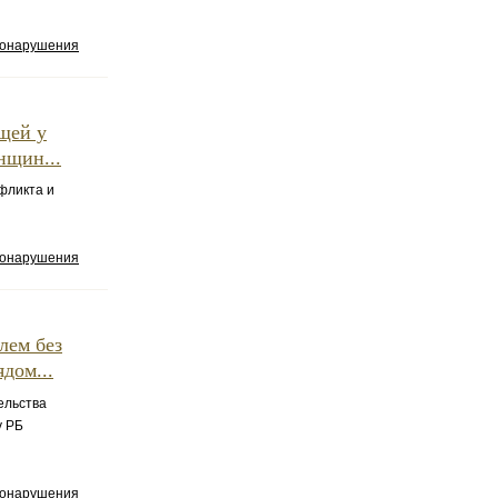
вонарушения
щей у
нщин...
фликта и
вонарушения
лем без
дом...
ельства
у РБ
вонарушения