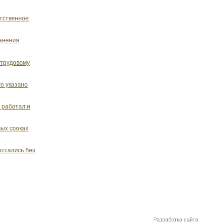
етственное
ранения
 трудовому
ло указано
 работал и
вых сроках
остались без
Разработка сайта