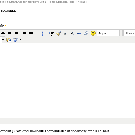
ого поля является приватным и не предназначено к показу.
траница:
ий:
*
Формат
Шриф
 страниц и электронной почты автоматически преобразуются в ссылки.