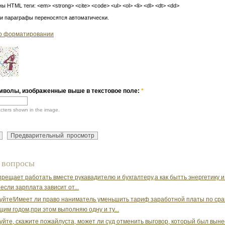
ы HTML теги: <em> <strong> <cite> <code> <ul> <ol> <li> <dl> <dt> <dd>
 и параграфы переносятся автоматически.
о форматировании
мволы, изображенные выше в текстовое поле:
*
acters shown in the image.
 вопросы
прещает работать вместе рукавадителю и бухгалтеру,а как бытть энергетику и
если зарплата зависит от...
уйте!Имеет ли право наниматель уменьшить тариф заработной платы по сра
им годом,при этом выполняю одну и ту...
уйте, скажите пожайлуста, может ли суд отменить выговор, который был вын