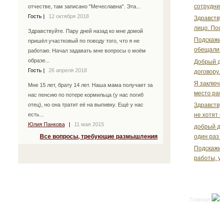
сотрудни
отчестве, там записано "Мечеславна". Эта...
Гость
|
12 октября 2018
Здравству
лицо. По
Здравствуйте. Пару дней назад ко мне домой
Подскажи
пришёл участковый по поводу того, что я не
обещали 
работаю. Начал задавать мне вопросы о моём
образе...
Добрый д
Гость
|
26 апреля 2018
договору
Я заключ
Мне 15 лет, брату 14 лет. Наша мама получает за
место раб
нас пенсию по потере кормильца (у нас погиб
Здравств
отец), но она тратит её на выпивку. Ещё у нас
не хотят
есть...
Юлия Панкова
|
11 мая 2015
добрый д
один раз
Все вопросы, требующие размышления
Подскажи
работы, 
Главная