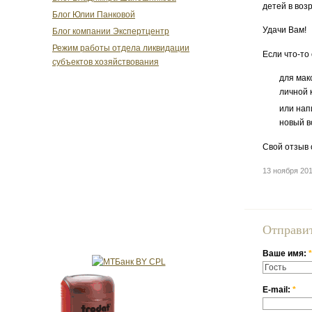
детей в воз
Блог Юлии Панковой
Удачи Вам!
Блог компании Экспертцентр
Режим работы отдела ликвидации
Если что-то
субъектов хозяйствования
для мак
личной 
или нап
новый в
Свой отзыв 
13 ноября 20
Отправи
Ваше имя:
*
E-mail:
*