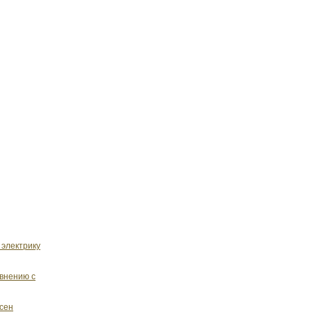
 электрику
внению с
есен