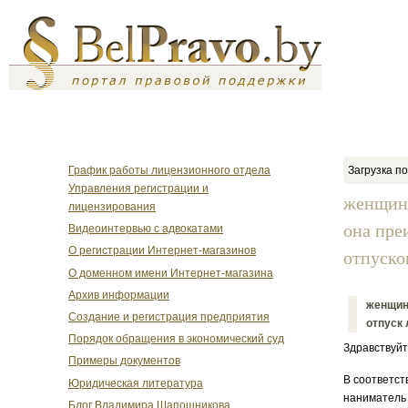
График работы лицензионного отдела
Загрузка по
Управления регистрации и
женщина
лицензирования
она пре
Видеоинтервью с адвокатами
О регистрации Интернет-магазинов
отпуско
О доменном имени Интернет-магазина
Архив информации
женщина
Создание и регистрация предприятия
отпуск 
Порядок обращения в экономический суд
Здравствуйт
Примеры документов
В соответств
Юридическая литература
наниматель 
Блог Владимира Шапошникова