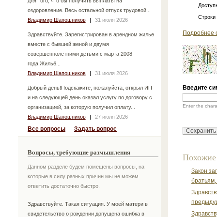
для того, что бы получить выплаты на
Доступн
оздоровление. Весь остальной отпуск трудовой...
Строки
Владимир Шапошников
|
31 июля 2026
Подробнее 
Здравствуйте. Зарегистрирован в арендном жилье
вместе с бывшей женой и двумя
совершеннолетними детьми с марта 2008
года.Жильё...
Владимир Шапошников
|
31 июля 2026
Введите си
Добрый день!Подскажите, пожалуйста, открыл ИП
и на следующей день оказал услугу по договору с
Enter the char
организацией, за которую получил оплату...
Владимир Шапошников
|
27 июля 2026
Все вопросы
Задать вопрос
Вопросы, требующие размышления
Похожие
Данном разделе будем помещены вопросы, на
Закон за
которые в силу разных причин мы не можем
братьям, 
ответить достаточно быстро.
Здравств
предыдущ
Здравствуйте. Такая ситуация. У моей матери в
Здравств
свидетельство о рождении допущена ошибка в