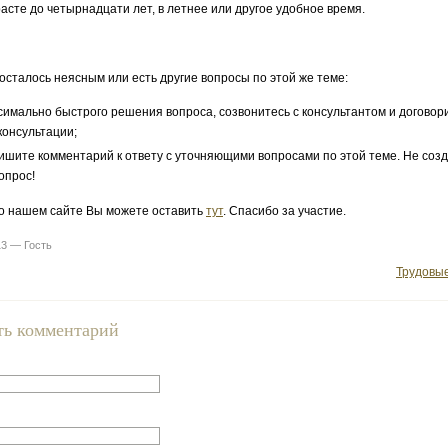
расте до четырнадцати лет, в летнее или другое удобное время.
 осталось неясным или есть другие вопросы по этой же теме:
симально быстрого решения вопроса, созвонитесь с консультантом и договор
консультации;
ишите комментарий к ответу с уточняющими вопросами по этой теме. Не соз
опрос!
о нашем сайте Вы можете оставить
тут
. Спасибо за участие.
13 — Гость
Трудовы
ть комментарий