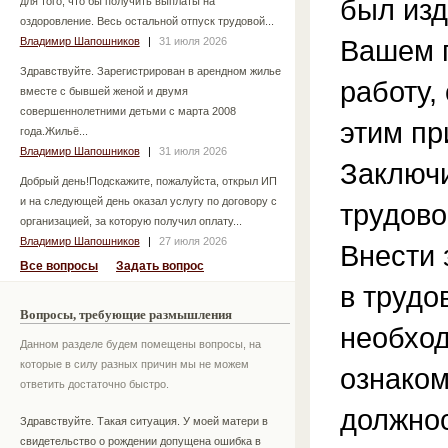
был изд
для того, что бы получить выплаты на
оздоровление. Весь остальной отпуск трудовой...
Вашем 
Владимир Шапошников
|
31 июля 2026
Здравствуйте. Зарегистрирован в арендном жилье
работу,
вместе с бывшей женой и двумя
совершеннолетними детьми с марта 2008
этим пр
года.Жильё...
Владимир Шапошников
|
31 июля 2026
Заключи
Добрый день!Подскажите, пожалуйста, открыл ИП
и на следующей день оказал услугу по договору с
трудово
организацией, за которую получил оплату...
Владимир Шапошников
|
27 июля 2026
Внести 
Все вопросы
Задать вопрос
в трудо
Вопросы, требующие размышления
необхо
Данном разделе будем помещены вопросы, на
которые в силу разных причин мы не можем
ознаком
ответить достаточно быстро.
должно
Здравствуйте. Такая ситуация. У моей матери в
свидетельство о рождении допущена ошибка в