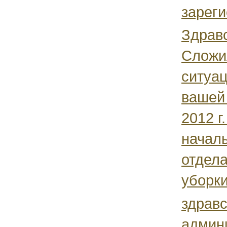
зареги
Здравс
Сложи
ситуа
вашей
2012 г
начал
отдел
уборки
здравс
админ