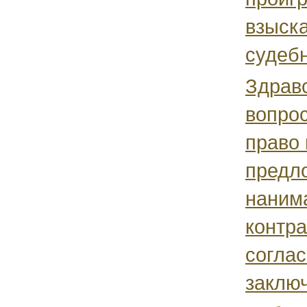
взыска
судеб
Здрав
вопрос
право 
предл
наним
контра
соглас
заключ