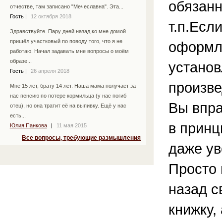
обязанн
отчестве, там записано "Мечеславна". Эта...
Гость
|
12 октября 2018
т.п.Есл
Здравствуйте. Пару дней назад ко мне домой
пришёл участковый по поводу того, что я не
оформл
работаю. Начал задавать мне вопросы о моём
образе...
установ
Гость
|
26 апреля 2018
произве
Мне 15 лет, брату 14 лет. Наша мама получает за
нас пенсию по потере кормильца (у нас погиб
Вы впра
отец), но она тратит её на выпивку. Ещё у нас
есть...
в принц
Юлия Панкова
|
11 мая 2015
Все вопросы, требующие размышления
даже ув
Просто 
назад с
книжку,