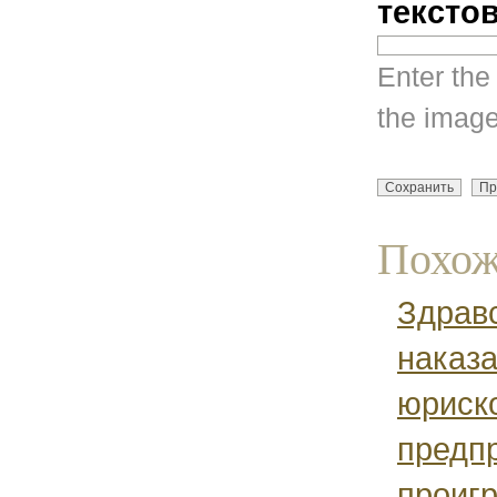
тексто
Enter the
the image
Похож
Здравс
наказа
юриск
предпр
проигр