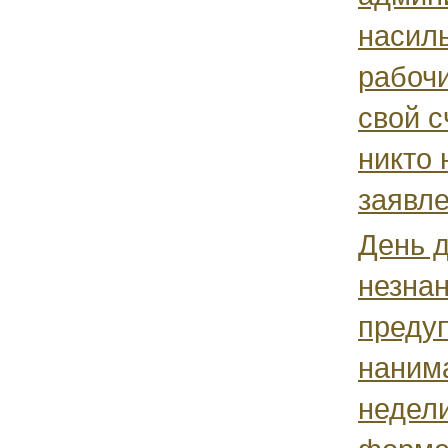
насил
рабочи
свой с
никто 
заявле
День 
незна
преду
нанима
недел