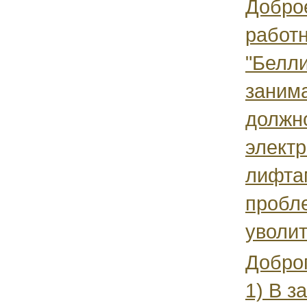
Доброе
работ
"Белли
заним
должн
элект
лифта
пробле
уволит
Доброг
1) В з