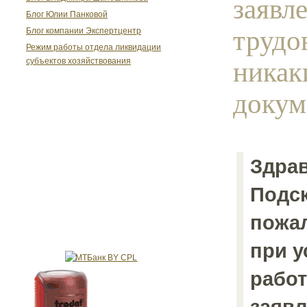
заявл
Блог Юлии Панковой
трудо
Блог компании Экспертцентр
Режим работы отдела ликвидации
никак
субъектов хозяйствования
докум
Здрав
Подс
пожал
при у
работ
заявл