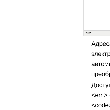
Теги:
Адрес
элект
автом
преоб
Досту
<em> <
<code>