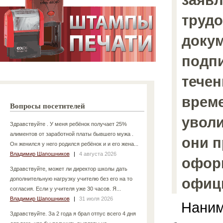
трудо
доку
подп
течен
време
Вопросы посетителей
увол
Здравствуйте . У меня ребёнок получает 25%
алиментов от заработной платы бывшего мужа .
они п
Он женился у него родился ребёнок и и его жена...
Владимир Шапошников
|
4 августа 2026
офор
Здравствуйте, может ли директор школы дать
офиц
дополнительную нагрузку учителю без его на то
согласия. Если у учителя уже 30 часов. Я...
Владимир Шапошников
|
31 июля 2026
Нанима
Здравствуйте. За 2 года я брал отпус всего 4 дня