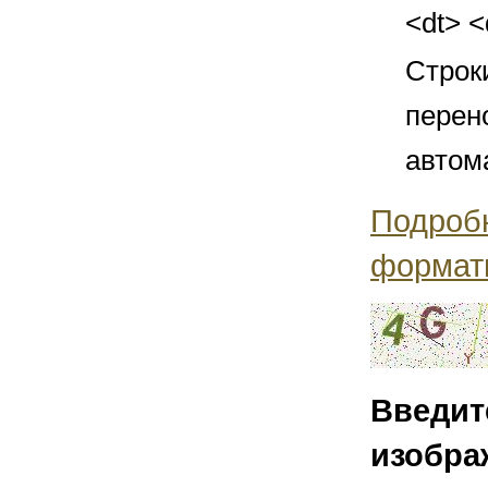
<dt> 
Строк
перен
автом
Подроб
формат
Введит
изобра