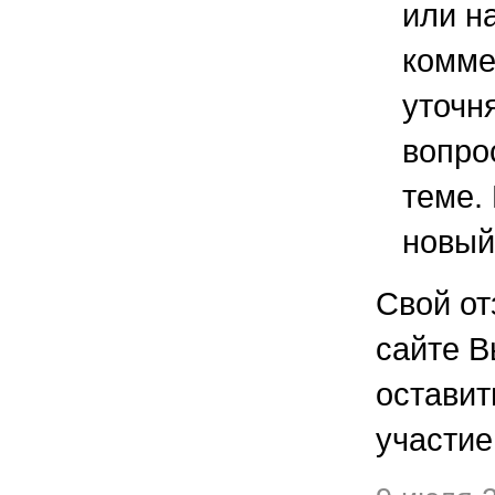
или н
комме
уточ
вопро
теме.
новый
Свой от
сайте В
остави
участие