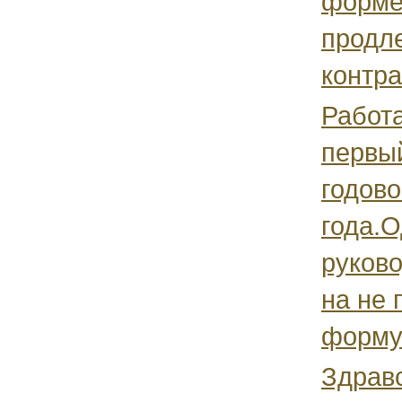
форме
продл
контра
Работ
первый
годово
года.
руков
на не
формул
Здравс