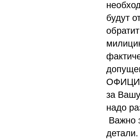
необход
будут о
обратит
милици
фактич
допущен
ОФИЦИ
за Вашу
надо ра
Важно з
детали.