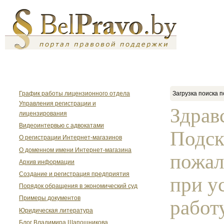
График работы лицензионного отдела
Загрузка поиска п
Управления регистрации и
Здрав
лицензирования
Видеоинтервью с адвокатами
Подск
О регистрации Интернет-магазинов
О доменном имени Интернет-магазина
пожал
Архив информации
Создание и регистрация предприятия
при у
Порядок обращения в экономический суд
Примеры документов
работ
Юридическая литература
Блог Владимира Шапошникова