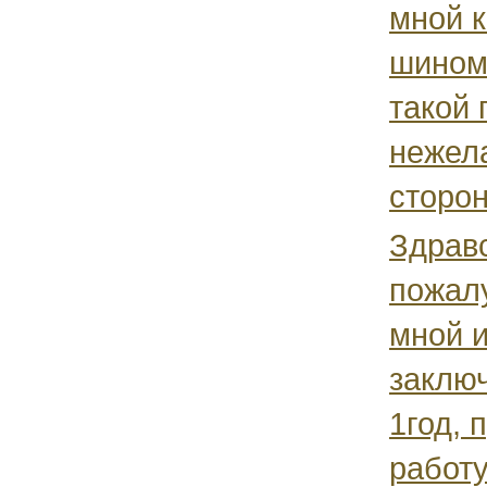
мной к
шином
такой 
нежел
сторон
Здрав
пожал
мной 
заключ
1год, 
работ