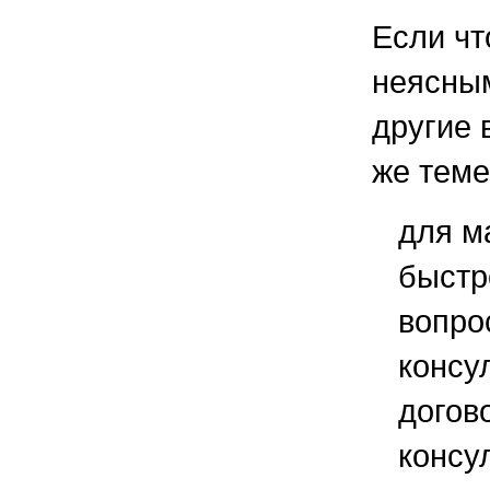
Если чт
неясным
другие 
же теме
для м
быстр
вопро
консу
догов
консу