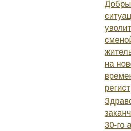
Добры
ситуац
уволит
смено
жител
на но
време
регист
Здравс
заканч
30-го 