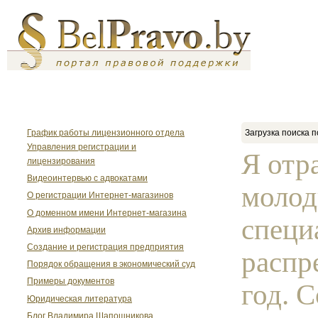
График работы лицензионного отдела
Загрузка поиска п
Управления регистрации и
Я отр
лицензирования
Видеоинтервью с адвокатами
моло
О регистрации Интернет-магазинов
О доменном имени Интернет-магазина
специ
Архив информации
Создание и регистрация предприятия
распр
Порядок обращения в экономический суд
Примеры документов
год. 
Юридическая литература
Блог Владимира Шапошникова