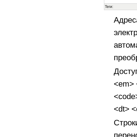
Теги:
Адрес
элект
автом
преоб
Досту
<em> <
<code>
<dt> 
Строк
перен