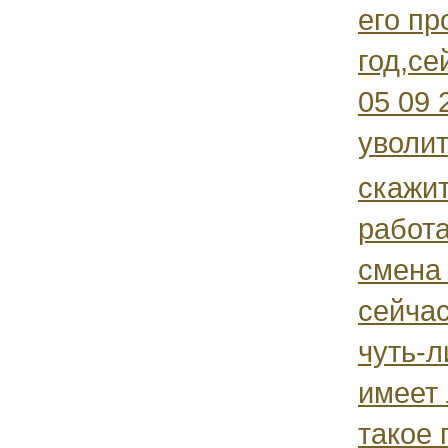
его пр
год,се
05 09 
уволит
скажит
работ
смена 
сейчас
чуть-л
имеет
такое 