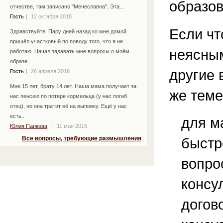
образов
отчестве, там записано "Мечеславна". Эта...
Гость
|
12 октября 2018
Если чт
Здравствуйте. Пару дней назад ко мне домой
пришёл участковый по поводу того, что я не
неясным
работаю. Начал задавать мне вопросы о моём
образе...
другие 
Гость
|
26 апреля 2018
Мне 15 лет, брату 14 лет. Наша мама получает за
же теме
нас пенсию по потере кормильца (у нас погиб
отец), но она тратит её на выпивку. Ещё у нас
есть...
для м
Юлия Панкова
|
11 мая 2015
быстр
Все вопросы, требующие размышления
вопро
консу
догов