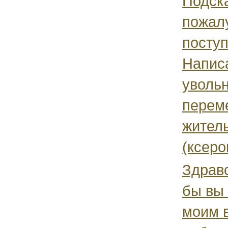
Подск
пожалу
посту
Напис
увольн
перем
жител
(ксеро
Здравс
бы вы 
моим в