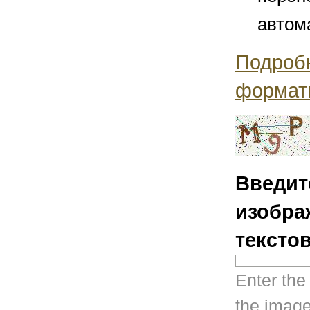
автом
Подроб
формат
Введит
изобра
тексто
Enter the
the image