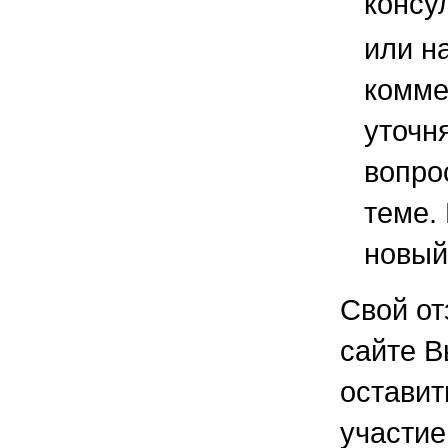
консу
или н
комме
уточ
вопро
теме.
новый
Свой от
сайте В
остави
участие