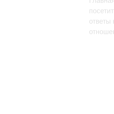
Главна
посетит
ответы 
отноше