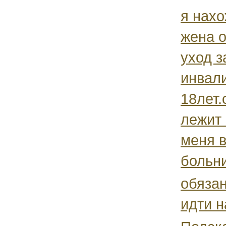
я нахо
жена 
уход з
инвал
18лет.
лежит 
меня 
больни
обязан
идти н