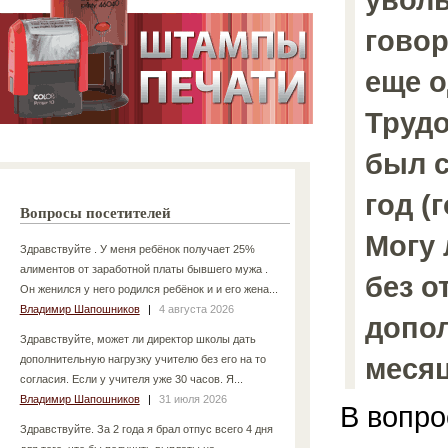
говор
еще о
Труд
был с
год (
Вопросы посетителей
Могу 
Здравствуйте . У меня ребёнок получает 25%
алиментов от заработной платы бывшего мужа .
без о
Он женился у него родился ребёнок и и его жена...
Владимир Шапошников
|
4 августа 2026
допо
Здравствуйте, может ли директор школы дать
месяц
дополнительную нагрузку учителю без его на то
согласия. Если у учителя уже 30 часов. Я...
Владимир Шапошников
|
31 июля 2026
В вопро
Здравствуйте. За 2 года я брал отпус всего 4 дня