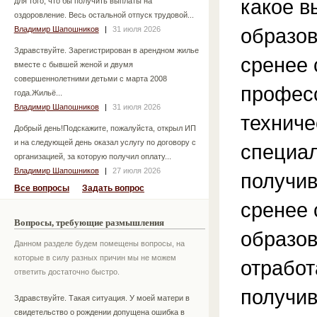
какое в
для того, что бы получить выплаты на
оздоровление. Весь остальной отпуск трудовой...
образов
Владимир Шапошников
|
31 июля 2026
Здравствуйте. Зарегистрирован в арендном жилье
сренее 
вместе с бывшей женой и двумя
совершеннолетними детьми с марта 2008
профес
года.Жильё...
Владимир Шапошников
|
31 июля 2026
техниче
Добрый день!Подскажите, пожалуйста, открыл ИП
и на следующей день оказал услугу по договору с
специа
организацией, за которую получил оплату...
Владимир Шапошников
|
27 июля 2026
получи
Все вопросы
Задать вопрос
сренее
Вопросы, требующие размышления
образо
Данном разделе будем помещены вопросы, на
которые в силу разных причин мы не можем
отработ
ответить достаточно быстро.
получи
Здравствуйте. Такая ситуация. У моей матери в
свидетельство о рождении допущена ошибка в