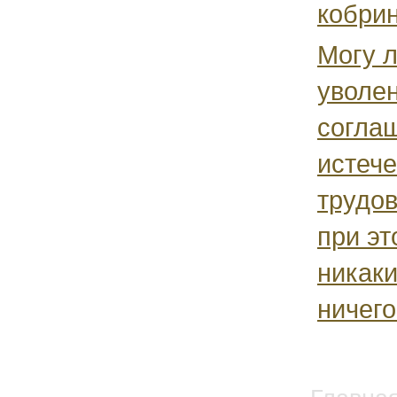
кобрин
Могу л
уволе
согла
истече
трудов
при эт
никаки
ничего 