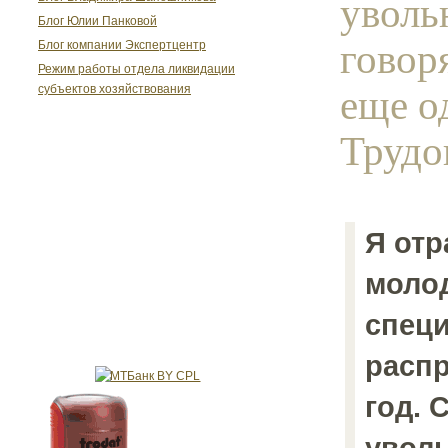
уволь
Блог Юлии Панковой
говор
Блог компании Экспертцентр
Режим работы отдела ликвидации
еще о
субъектов хозяйствования
Трудов
Я отр
моло
спец
расп
год. 
увол