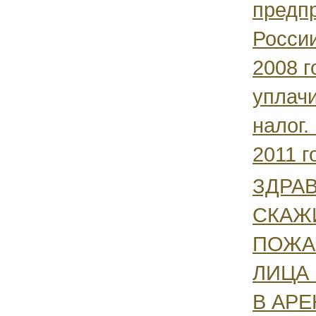
предп
Росси
2008 г
уплач
налог.
2011 го
ЗДРАВ
СКАЖ
ПОЖАЛ
ЛИЦА 
В АРЕ