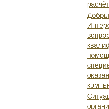
расчёт
Добры
Интере
вопрос
квали
помощ
специ
оказа
компью
Ситуац
орган