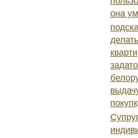
пользо
она ум
подска
делать
кварти
задато
белор
выдачу
покупк
Супру
индив