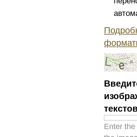
перен
автом
Подроб
формат
Введит
изобра
тексто
Enter the