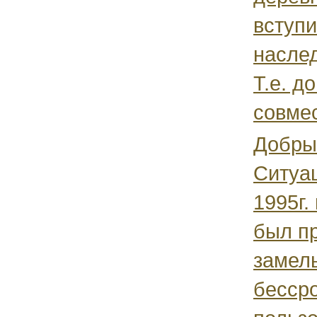
вступи
насле
Т.е. д
совмес
Добры
Ситуац
1995г.
был п
замель
бесср