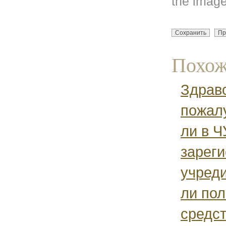
the image
Похож
Здрав
пожал
ли в 
зареги
учред
ли пол
средс