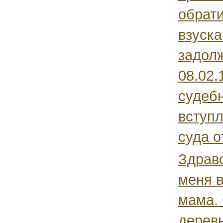
обрати
взуск
задол
08.02.
судебн
вступ
суда от
Здравс
меня в
мама.
дерев