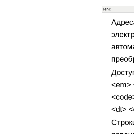
Теги:
Адрес
элект
автом
преоб
Досту
<em> <
<code>
<dt> 
Строк