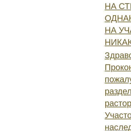
НА С
ОДНАК
НА УЧ
НИКАК
Здравс
Прокон
пожалу
раздел
растор
Участ
насле