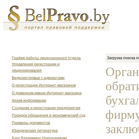
График работы лицензионного отдела
Загрузка поиска п
Управления регистрации и
Орган
лицензирования
Видеоинтервью с адвокатами
обрат
О регистрации Интернет-магазинов
О доменном имени Интернет-магазина
бухга
Архив информации
Создание и регистрация предприятия
фирму
Порядок обращения в экономический суд
Примеры документов
заклю
Юридическая литература
Блог Владимира Шапошникова