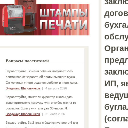
закл
догов
бухга
обсл
Орга
пред
Вопросы посетителей
заклю
Здравствуйте . У меня ребёнок получает 25%
алиментов от заработной платы бывшего мужа .
ИП, 
Он женился у него родился ребёнок и и его жена...
Владимир Шапошников
|
4 августа 2026
веду
Здравствуйте, может ли директор школы дать
дополнительную нагрузку учителю без его на то
бугл
согласия. Если у учителя уже 30 часов. Я...
Владимир Шапошников
|
31 июля 2026
(согл
Здравствуйте. За 2 года я брал отпус всего 4 дня