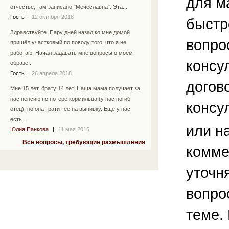
для м
отчестве, там записано "Мечеславна". Эта...
Гость
|
12 октября 2018
быстр
Здравствуйте. Пару дней назад ко мне домой
вопро
пришёл участковый по поводу того, что я не
работаю. Начал задавать мне вопросы о моём
консу
образе...
Гость
|
26 апреля 2018
догов
Мне 15 лет, брату 14 лет. Наша мама получает за
нас пенсию по потере кормильца (у нас погиб
консу
отец), но она тратит её на выпивку. Ещё у нас
есть...
или н
Юлия Панкова
|
11 мая 2015
Все вопросы, требующие размышления
комме
уточ
вопро
теме.