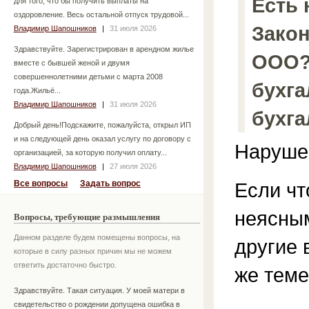
Есть
для того, что бы получить выплаты на
оздоровление. Весь остальной отпуск трудовой...
Закон
Владимир Шапошников
|
31 июля 2026
Здравствуйте. Зарегистрирован в арендном жилье
ООО?
вместе с бывшей женой и двумя
совершеннолетними детьми с марта 2008
бухга
года.Жильё...
Владимир Шапошников
|
31 июля 2026
бухг
Добрый день!Подскажите, пожалуйста, открыл ИП
и на следующей день оказал услугу по договору с
Нарушен
организацией, за которую получил оплату...
Владимир Шапошников
|
27 июля 2026
Все вопросы
Задать вопрос
Если чт
неясным
Вопросы, требующие размышления
Данном разделе будем помещены вопросы, на
другие 
которые в силу разных причин мы не можем
ответить достаточно быстро.
же теме
Здравствуйте. Такая ситуация. У моей матери в
свидетельство о рождении допущена ошибка в