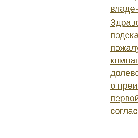
владен
Здрав
подск
пожал
комна
долево
о пре
первой
соглас