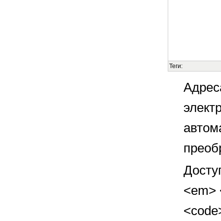
Теги:
Адрес
элект
автом
преоб
Досту
<em> <
<code>