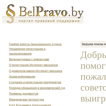
График работы лицензионного отдела
Загрузка поиска п
Управления регистрации и
Добры
лицензирования
Видеоинтервью с адвокатами
помог
О регистрации Интернет-магазинов
О доменном имени Интернет-магазина
пожал
Архив информации
Создание и регистрация предприятия
совето
Порядок обращения в экономический суд
Примеры документов
выигр
Юридическая литература
Блог Владимира Шапошникова