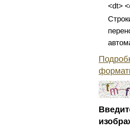
<dt> 
Строк
перен
автом
Подроб
формат
Введит
изобра