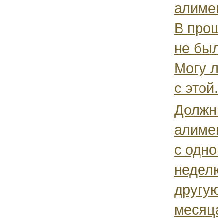
алиме
В про
не бы
Могу 
с этой.
Должн
алиме
с одно
недел
другу
месяца