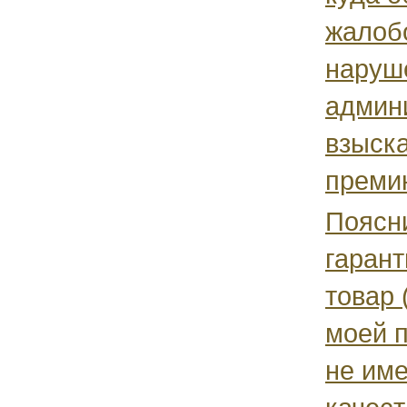
жалобо
наруш
админ
взыск
премин
Поясни
гарант
товар 
моей п
не име