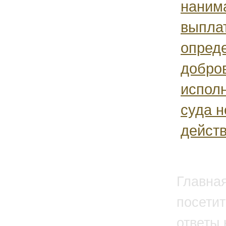
наним
выпла
опред
добро
испол
суда н
действ
Главна
посетит
ответы 