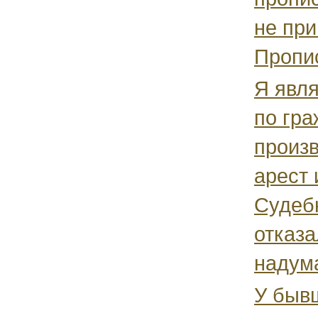
не при
Пропис
Я явл
по гра
произв
арест
Судеб
отказа
надум
У быв