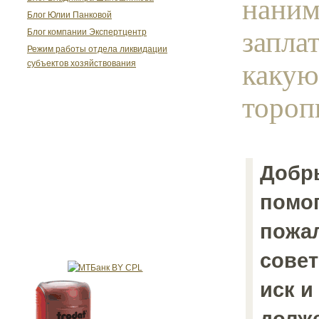
наним
Блог Юлии Панковой
запла
Блог компании Экспертцентр
Режим работы отдела ликвидации
какую
субъектов хозяйствования
торопи
Добр
помог
пожал
совет
иск и
долже