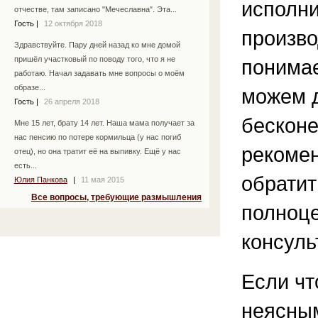
исполни
отчестве, там записано "Мечеславна". Эта...
Гость
|
12 октября 2018
произво
Здравствуйте. Пару дней назад ко мне домой
пришёл участковый по поводу того, что я не
понимае
работаю. Начал задавать мне вопросы о моём
образе...
можем д
Гость
|
26 апреля 2018
бесконе
Мне 15 лет, брату 14 лет. Наша мама получает за
нас пенсию по потере кормильца (у нас погиб
рекоме
отец), но она тратит её на выпивку. Ещё у нас
есть...
обратит
Юлия Панкова
|
11 мая 2015
Все вопросы, требующие размышления
полноц
консуль
Если чт
неясным