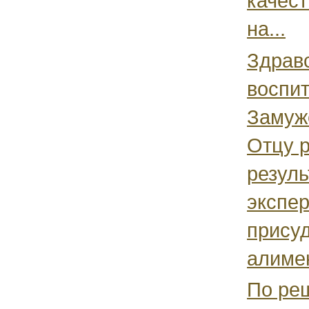
качест
на...
Здравс
воспи
Замуж
Отцу 
резуль
экспе
прису
алимен
По ре