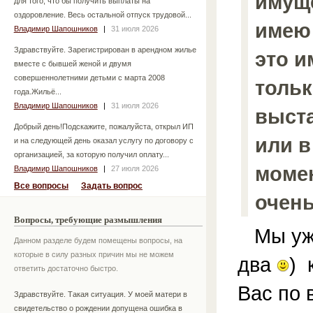
имуще
для того, что бы получить выплаты на
оздоровление. Весь остальной отпуск трудовой...
имею 
Владимир Шапошников
|
31 июля 2026
Здравствуйте. Зарегистрирован в арендном жилье
это и
вместе с бывшей женой и двумя
совершеннолетними детьми с марта 2008
тольк
года.Жильё...
Владимир Шапошников
|
31 июля 2026
выста
Добрый день!Подскажите, пожалуйста, открыл ИП
или 
и на следующей день оказал услугу по договору с
организацией, за которую получил оплату...
моме
Владимир Шапошников
|
27 июля 2026
Все вопросы
Задать вопрос
очень
Вопросы, требующие размышления
Мы уже
Данном разделе будем помещены вопросы, на
которые в силу разных причин мы не можем
два
) 
ответить достаточно быстро.
Вас по 
Здравствуйте. Такая ситуация. У моей матери в
свидетельство о рождении допущена ошибка в