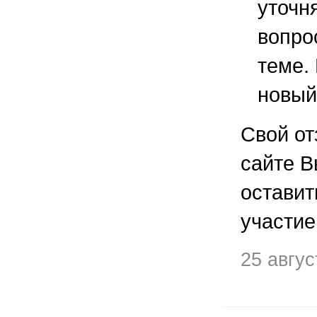
уточ
вопро
теме.
новый
Свой от
сайте В
остави
участие
25 авгу