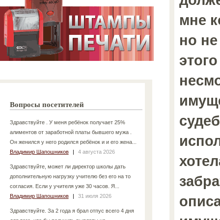
мне к
но не
этого
несмо
имущ
Вопросы посетителей
суде
Здравствуйте . У меня ребёнок получает 25%
алиментов от заработной платы бывшего мужа .
испол
Он женился у него родился ребёнок и и его жена...
Владимир Шапошников
|
4 августа 2026
хотел
Здравствуйте, может ли директор школы дать
забра
дополнительную нагрузку учителю без его на то
согласия. Если у учителя уже 30 часов. Я...
Владимир Шапошников
|
31 июля 2026
опис
Здравствуйте. За 2 года я брал отпус всего 4 дня