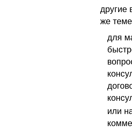
другие 
же теме
для м
быстр
вопро
консу
догов
консу
или н
комме