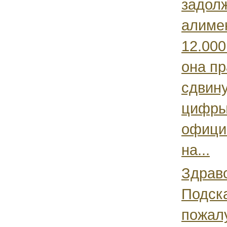
задол
алиме
12.000
она пр
сдвину
цифры
офици
на...
Здравс
Подск
пожалу