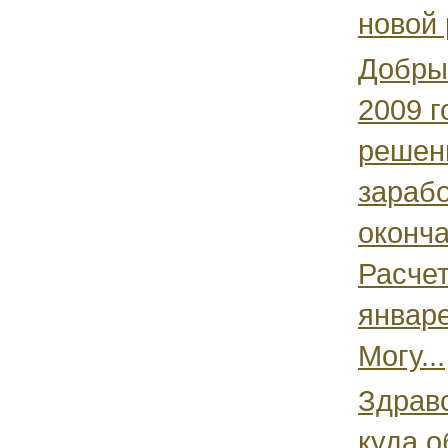
новой 
Добры
2009 г
решен
зарабо
оконча
Расчет
январе
Могу...
Здравс
куда о