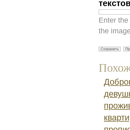
тексто
Enter the
the image
Похож
Доброг
девуш
прожив
кварти
пропи