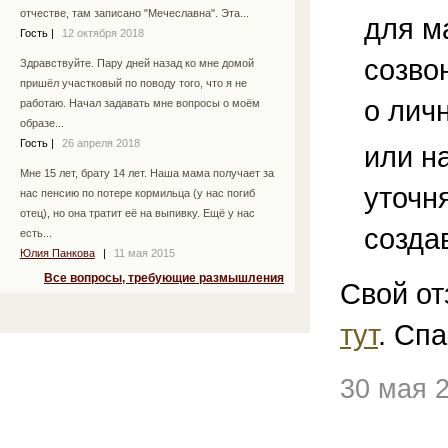
отчестве, там записано "Мечеславна". Эта...
для м
Гость
|
12 октября 2018
созво
Здравствуйте. Пару дней назад ко мне домой
пришёл участковый по поводу того, что я не
о лич
работаю. Начал задавать мне вопросы о моём
образе...
Гость
|
26 апреля 2018
или н
Мне 15 лет, брату 14 лет. Наша мама получает за
уточн
нас пенсию по потере кормильца (у нас погиб
отец), но она тратит её на выпивку. Ещё у нас
созда
есть...
Юлия Панкова
|
11 мая 2015
Все вопросы, требующие размышления
Свой от
тут
. Спа
30 мая 