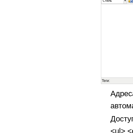
Стиль
Теги:
Адрес
автом
Досту
<ul> <