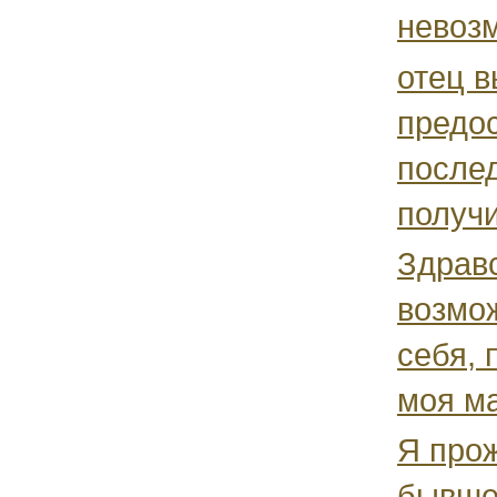
невозм
отец в
предос
послед
получи
Здравс
возмож
себя, 
моя ма
Я про
бывше