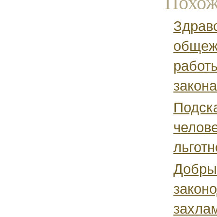
Похож
Здравс
общеж
работы
закона,
Подск
челове
льготн
Добрый
законо
захла