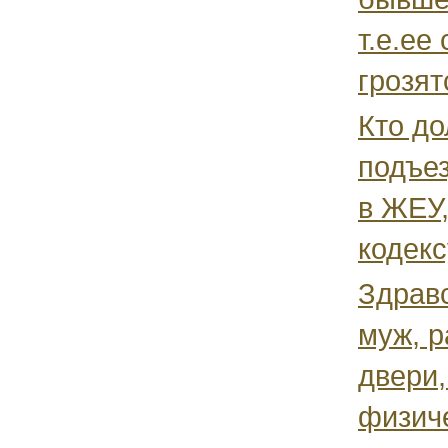
т.е.ее
грозятс
Кто до
подъе
в ЖЕУ
кодекс
Здравс
муж, р
двери,
физиче