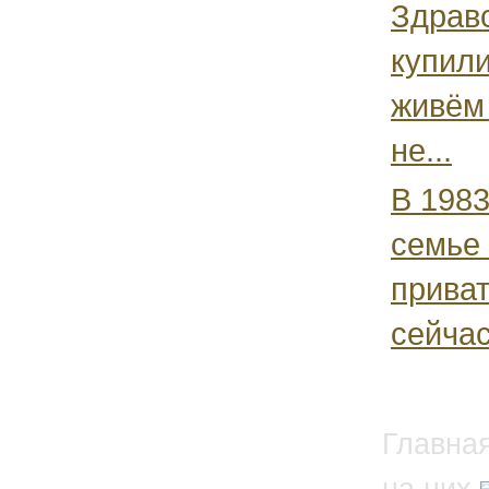
Здравс
купили
живём 
не...
В 1983
семье 
приват
сейчас
Главна