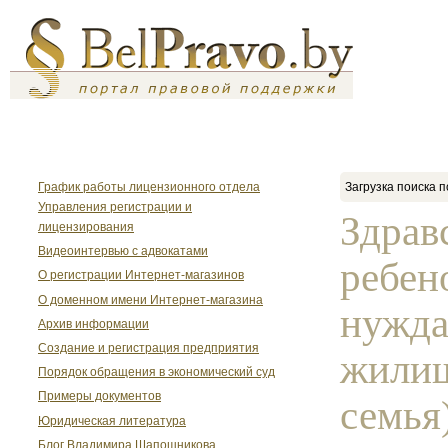
График работы лицензионного отдела
Загрузка поиска п
Управления регистрации и
Здравс
лицензирования
Видеоинтервью с адвокатами
ребен
О регистрации Интернет-магазинов
О доменном имени Интернет-магазина
нужда
Архив информации
Создание и регистрация предприятия
жилищ
Порядок обращения в экономический суд
Примеры документов
семья)
Юридическая литература
Блог Владимира Шапошникова