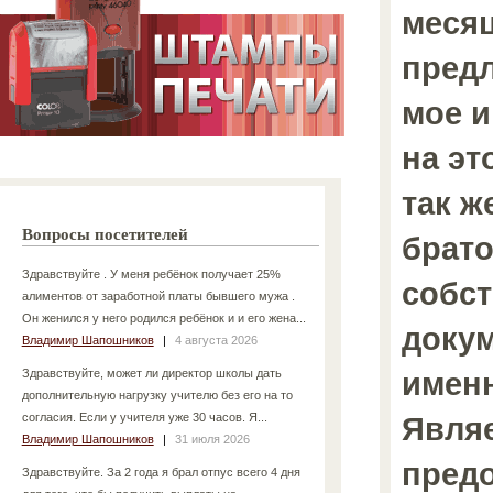
меся
предл
мое и
на эт
так ж
Вопросы посетителей
брато
Здравствуйте . У меня ребёнок получает 25%
собст
алиментов от заработной платы бывшего мужа .
Он женился у него родился ребёнок и и его жена...
докум
Владимир Шапошников
|
4 августа 2026
именн
Здравствуйте, может ли директор школы дать
дополнительную нагрузку учителю без его на то
согласия. Если у учителя уже 30 часов. Я...
Являе
Владимир Шапошников
|
31 июля 2026
предо
Здравствуйте. За 2 года я брал отпус всего 4 дня