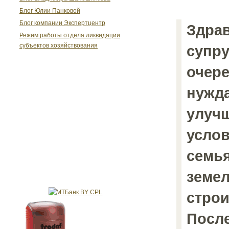
Блог Юлии Панковой
Блог компании Экспертцентр
Здрав
Режим работы отдела ликвидации
субъектов хозяйствования
супру
очере
нужд
улуч
услов
семья
земел
строи
После