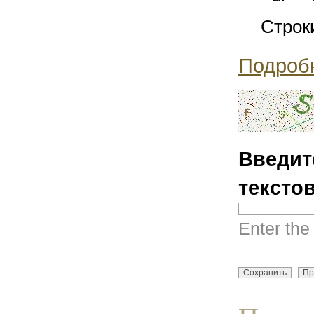
Строк
Подроб
Введит
тексто
Enter the