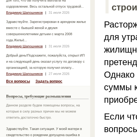
для того, что бы получить выплаты на
стро
оздоровление. Весь остальной отпуск трудовой...
Владимир Шапошников
|
31 июля 2026
Расторж
Здравствуйте. Зарегистрирован в арендном жилье
вместе с бывшей женой и двумя
для утр
совершеннолетними детьми с марта 2008
года.Жильё...
Владимир Шапошников
|
31 июля 2026
жилищны
Добрый день!Подскажите, пожалуйста, открыл ИП
претенд
и на следующей день оказал услугу по договору с
организацией, за которую получил оплату...
Однако 
Владимир Шапошников
|
27 июля 2026
Все вопросы
Задать вопрос
суммы к
Вопросы, требующие размышления
приобр
Данном разделе будем помещены вопросы, на
которые в силу разных причин мы не можем
Если чт
ответить достаточно быстро.
вопросы
Здравствуйте. Такая ситуация. У моей матери в
свидетельство о рождении допущена ошибка в