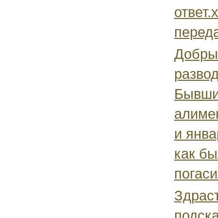
ответ.
переда
Добрый
развод
Бывши
алиме
и янва
как бы
погасил
Здраст
подска