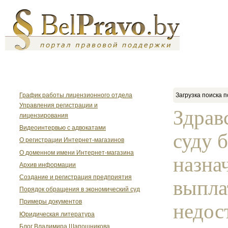
График работы лицензионного отдела
Загрузка поиска п
Управления регистрации и
Здрав
лицензирования
Видеоинтервью с адвокатами
суду 
О регистрации Интернет-магазинов
О доменном имени Интернет-магазина
назна
Архив информации
Создание и регистрация предприятия
выпла
Порядок обращения в экономический суд
Примеры документов
недос
Юридическая литература
Блог Владимира Шапошникова