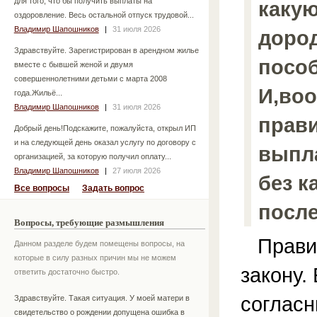
для того, что бы получить выплаты на
какую
оздоровление. Весь остальной отпуск трудовой...
Владимир Шапошников
|
31 июля 2026
доро
Здравствуйте. Зарегистрирован в арендном жилье
посо
вместе с бывшей женой и двумя
совершеннолетними детьми с марта 2008
И,воо
года.Жильё...
Владимир Шапошников
|
31 июля 2026
прав
Добрый день!Подскажите, пожалуйста, открыл ИП
и на следующей день оказал услугу по договору с
выпла
организацией, за которую получил оплату...
Владимир Шапошников
|
27 июля 2026
без к
Все вопросы
Задать вопрос
посл
Вопросы, требующие размышления
Правил
Данном разделе будем помещены вопросы, на
которые в силу разных причин мы не можем
закону.
ответить достаточно быстро.
согласн
Здравствуйте. Такая ситуация. У моей матери в
свидетельство о рождении допущена ошибка в