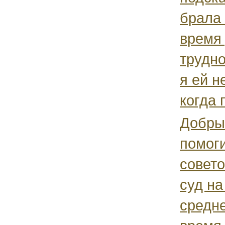
брала 
время
трудно
я ей н
когда 
Добры
помоги
совето
суд на
средне