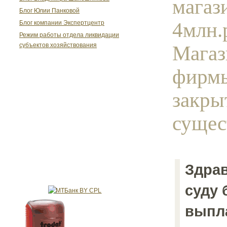
магаз
Блог Юлии Панковой
4млн.
Блог компании Экспертцентр
Режим работы отдела ликвидации
Магаз
субъектов хозяйствования
фирмы
закры
сущест
Здрав
суду 
выпла