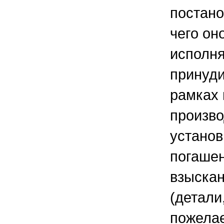
постано
чего он
исполн
принуди
рамках 
произв
установ
погаше
взыска
(детали
пожелае