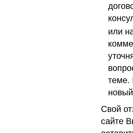
догов
консу
или н
комме
уточ
вопро
теме.
новый
Свой от
сайте В