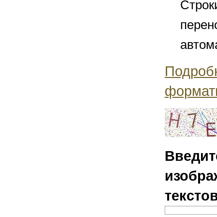
Строк
перен
автом
Подроб
формат
Введит
изобра
тексто