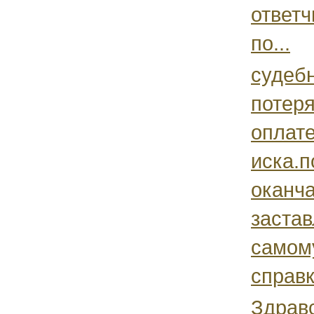
ответ
по...
судеб
потеря
оплат
иска.п
оканч
заста
самом
справк
Здрав