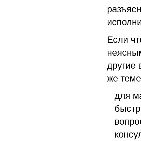
разъяс
исполни
Если чт
неясным
другие 
же теме
для м
быстр
вопро
консу