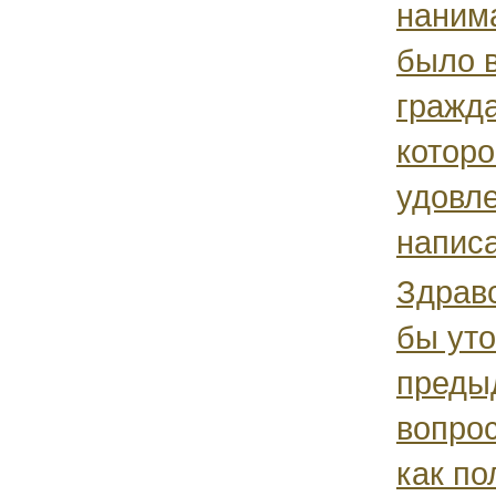
нанима
было 
гражда
которо
удовле
написа
Здравс
бы уто
преды
вопрос
как по