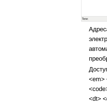
Теги:
Адрес
элект
автом
преоб
Досту
<em> <
<code>
<dt> 