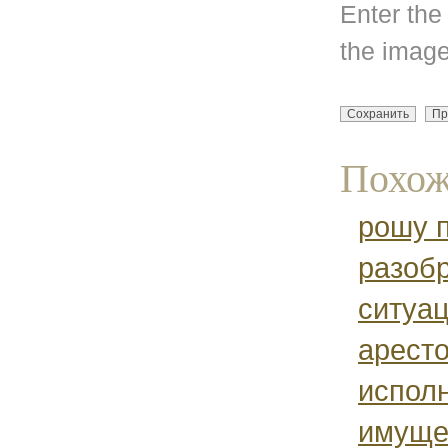
Enter the
the image
Похож
рошу 
разобр
ситуа
аресто
испол
имуще