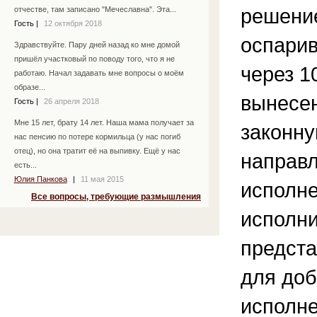
решени
отчестве, там записано "Мечеславна". Эта...
Гость
|
12 октября 2018
оспарив
Здравствуйте. Пару дней назад ко мне домой
пришёл участковый по поводу того, что я не
через 1
работаю. Начал задавать мне вопросы о моём
образе...
вынесен
Гость
|
26 апреля 2018
Мне 15 лет, брату 14 лет. Наша мама получает за
законну
нас пенсию по потере кормильца (у нас погиб
отец), но она тратит её на выпивку. Ещё у нас
направ
есть...
Юлия Панкова
|
11 мая 2015
исполн
Все вопросы, требующие размышления
исполн
предста
для доб
исполне