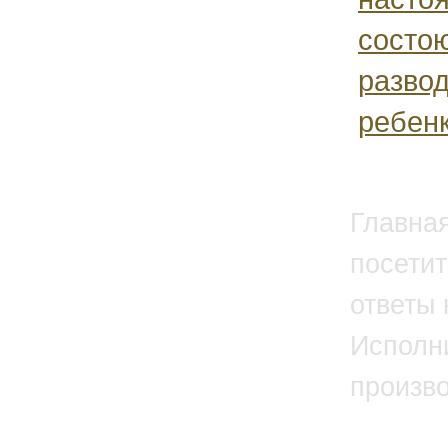
состо
развод
ребенк
Главна
посетит
ответы 
Исполн
произв