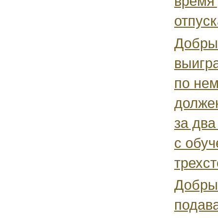
время
отпуска
Добрый
выигра
по не
долже
за два
с обуч
трехст
Добрый
подав