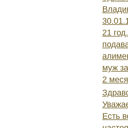
Влади
30.01.
21 год
подав
алиме
муж за
2 месяц
Здравс
Уважа
Есть 
насто