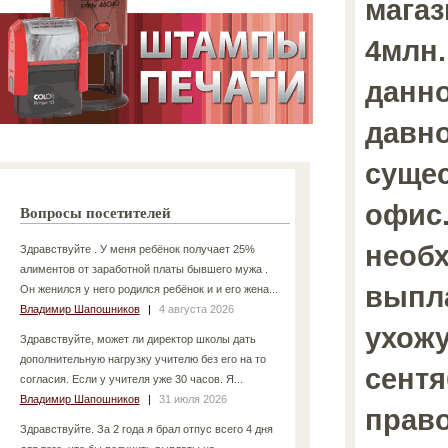
магаз
4млн.
данн
давно
сущес
офис.
Вопросы посетителей
необ
Здравствуйте . У меня ребёнок получает 25%
алиментов от заработной платы бывшего мужа .
выпла
Он женился у него родился ребёнок и и его жена...
Владимир Шапошников
|
4 августа 2026
ухожу
Здравствуйте, может ли директор школы дать
дополнительную нагрузку учителю без его на то
сентя
согласия. Если у учителя уже 30 часов. Я...
Владимир Шапошников
|
31 июля 2026
прав
Здравствуйте. За 2 года я брал отпус всего 4 дня