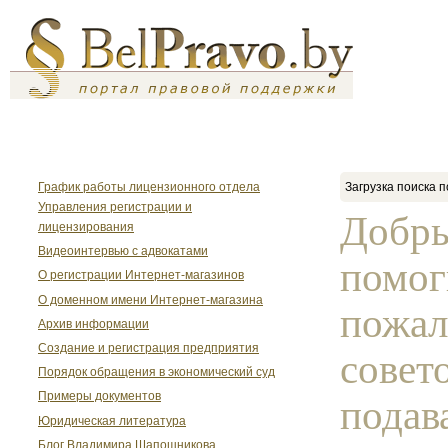
График работы лицензионного отдела
Загрузка поиска п
Управления регистрации и
Добры
лицензирования
Видеоинтервью с адвокатами
помог
О регистрации Интернет-магазинов
О доменном имени Интернет-магазина
пожал
Архив информации
Создание и регистрация предприятия
совето
Порядок обращения в экономический суд
Примеры документов
подава
Юридическая литература
Блог Владимира Шапошникова