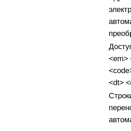
элект
автом
преоб
Досту
<em> <
<code>
<dt> 
Строк
перен
автом