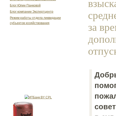
взыск
Блог Юлии Панковой
средн
Блог компании Экспертцентр
Режим работы отдела ликвидации
за вр
субъектов хозяйствования
допол
отпуск
Добр
помог
пожал
совет