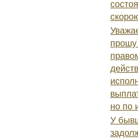
состоя
скорою
Уважа
прошу
право
дейст
испол
выпла
но по 
У быв
задол