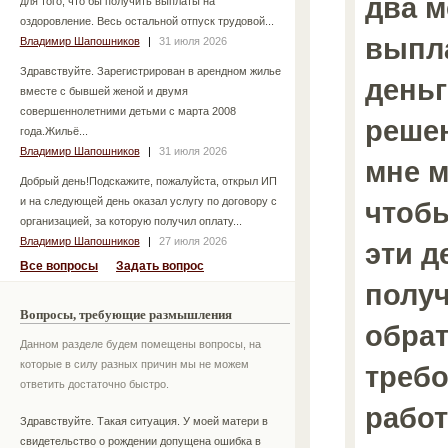
два м
для того, что бы получить выплаты на
оздоровление. Весь остальной отпуск трудовой...
выпл
Владимир Шапошников
|
31 июля 2026
Здравствуйте. Зарегистрирован в арендном жилье
деньг
вместе с бывшей женой и двумя
совершеннолетними детьми с марта 2008
решен
года.Жильё...
Владимир Шапошников
|
31 июля 2026
мне м
Добрый день!Подскажите, пожалуйста, открыл ИП
и на следующей день оказал услугу по договору с
чтобы
организацией, за которую получил оплату...
Владимир Шапошников
|
27 июля 2026
эти д
Все вопросы
Задать вопрос
получ
Вопросы, требующие размышления
обрат
Данном разделе будем помещены вопросы, на
которые в силу разных причин мы не можем
требо
ответить достаточно быстро.
работ
Здравствуйте. Такая ситуация. У моей матери в
свидетельство о рождении допущена ошибка в