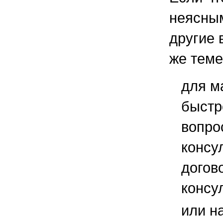
неясным
другие 
же теме
для м
быстр
вопро
консу
догов
консу
или н