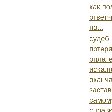
как по
ответ
по...
судеб
потеря
оплат
иска.п
оканч
заста
самом
справк