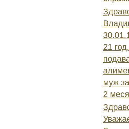
Здрав
Влади
30.01.
21 год
подав
алиме
муж за
2 месяц
Здравс
Уважа