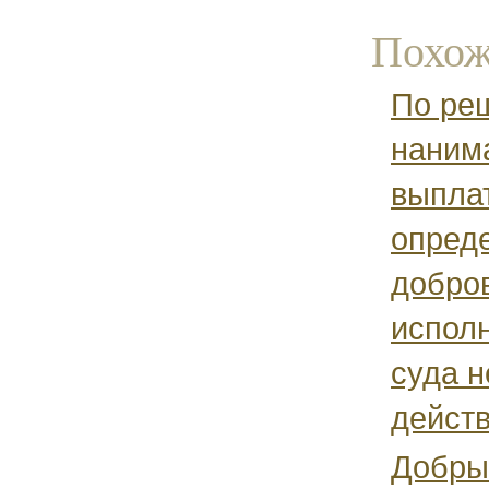
Похож
По ре
наним
выпла
опред
добро
испол
суда н
действ
Добрый