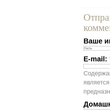
Отпра
комме
Ваше и
E-mail:
Содержан
является
предназн
Домашн