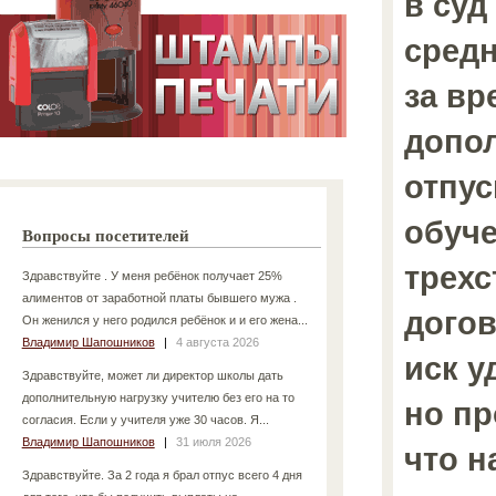
в суд
средн
за вр
допо
отпус
обуче
Вопросы посетителей
трех
Здравствуйте . У меня ребёнок получает 25%
алиментов от заработной платы бывшего мужа .
догов
Он женился у него родился ребёнок и и его жена...
Владимир Шапошников
|
4 августа 2026
иск у
Здравствуйте, может ли директор школы дать
дополнительную нагрузку учителю без его на то
но пр
согласия. Если у учителя уже 30 часов. Я...
Владимир Шапошников
|
31 июля 2026
что н
Здравствуйте. За 2 года я брал отпус всего 4 дня