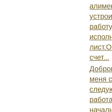
алиме
устрои
работу
испол
лист.О
счет...
Доброг
меня 
следу
работ
начал