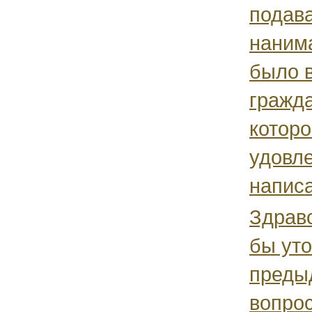
подав
нанима
было 
гражда
которо
удовле
написа
Здравс
бы уто
преды
вопрос