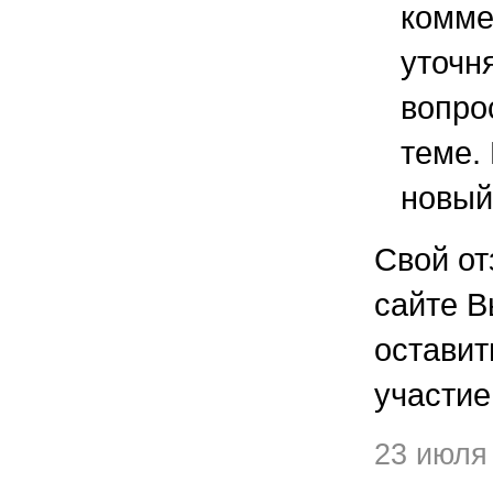
комме
уточ
вопро
теме.
новый
Свой от
сайте В
остави
участие
23 июля