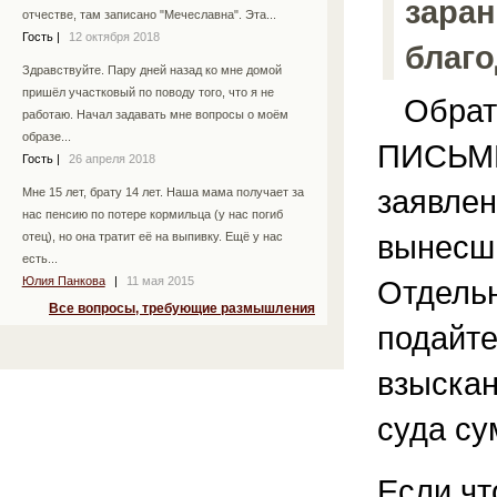
заран
отчестве, там записано "Мечеславна". Эта...
Гость
|
12 октября 2018
благо
Здравствуйте. Пару дней назад ко мне домой
пришёл участковый по поводу того, что я не
Обрати
работаю. Начал задавать мне вопросы о моём
образе...
ПИСЬМ
Гость
|
26 апреля 2018
заявлен
Мне 15 лет, брату 14 лет. Наша мама получает за
нас пенсию по потере кормильца (у нас погиб
вынесш
отец), но она тратит её на выпивку. Ещё у нас
есть...
Юлия Панкова
|
11 мая 2015
Отдель
Все вопросы, требующие размышления
подайте
взыска
суда су
Если чт