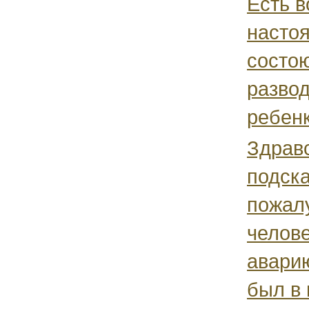
Есть 
насто
состо
развод
ребенк
Здравс
подска
пожал
челове
аварию
был в 