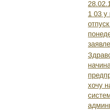
28.02.
1 03 у
отпуск
понед
заявле
Здравс
начин
предп
хочу н
систе
админи