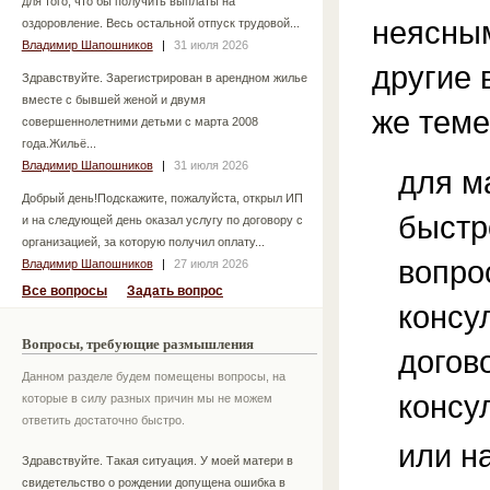
для того, что бы получить выплаты на
неясным
оздоровление. Весь остальной отпуск трудовой...
Владимир Шапошников
|
31 июля 2026
другие 
Здравствуйте. Зарегистрирован в арендном жилье
вместе с бывшей женой и двумя
же теме
совершеннолетними детьми с марта 2008
года.Жильё...
Владимир Шапошников
|
31 июля 2026
для м
Добрый день!Подскажите, пожалуйста, открыл ИП
быстр
и на следующей день оказал услугу по договору с
организацией, за которую получил оплату...
вопро
Владимир Шапошников
|
27 июля 2026
Все вопросы
Задать вопрос
консу
Вопросы, требующие размышления
догов
Данном разделе будем помещены вопросы, на
консу
которые в силу разных причин мы не можем
ответить достаточно быстро.
или н
Здравствуйте. Такая ситуация. У моей матери в
свидетельство о рождении допущена ошибка в