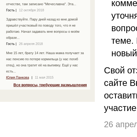
комме
отчестве, там записано "Мечеславна". Эта...
Гость
|
12 октября 2018
уточ
Здравствуйте. Пару дней назад ко мне домой
вопро
пришёл участковый по поводу того, что я не
работаю. Начал задавать мне вопросы о моём
теме.
образе...
Гость
|
26 апреля 2018
новый
Мне 15 лет, брату 14 лет. Наша мама получает за
нас пенсию по потере кормильца (у нас погиб
отец), но она тратит её на выпивку. Ещё у нас
Свой от
есть...
Юлия Панкова
|
11 мая 2015
сайте В
Все вопросы, требующие размышления
остави
участие
26 апре