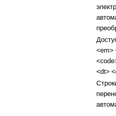
элект
автом
преоб
Досту
<em> <
<code>
<dt> 
Строк
перен
автом