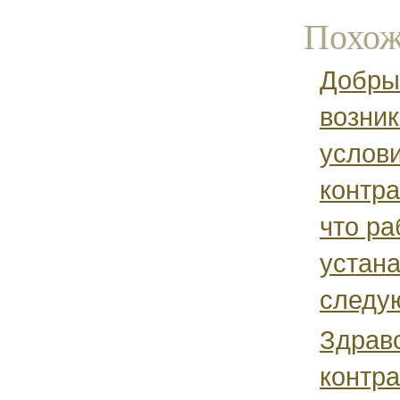
Похож
Добры
возник
услови
контра
что ра
устан
следую
Здравс
контра