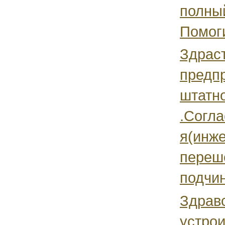
полный
Помоги
Здраст
предп
штатн
.Согла
я(инже
переш
подчин
Здравс
устрои