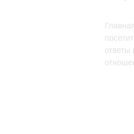
Главна
посетит
ответы 
отноше