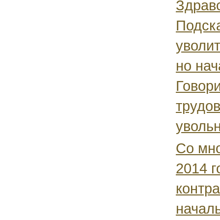
Здравс
Подска
уволит
но нач
Говори
трудов
увольн
Cо мно
2014 г
контра
начал