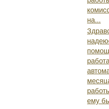
комис
на...
Здравс
надею
помощ
работ
автома
месяца
работы
ему бы