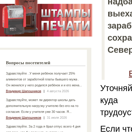
надба
выеха
зараб
сохр
Севе
Вопросы посетителей
Здравствуйте . У меня ребёнок получает 25%
алиментов от заработной платы бывшего мужа .
Уточняй
Он женился у него родился ребёнок и и его жена...
Владимир Шапошников
|
4 августа 2026
куда
Здравствуйте, может ли директор школы дать
дополнительную нагрузку учителю без его на то
трудоус
согласия. Если у учителя уже 30 часов. Я...
Владимир Шапошников
|
31 июля 2026
Если чт
Здравствуйте. За 2 года я брал отпус всего 4 дня