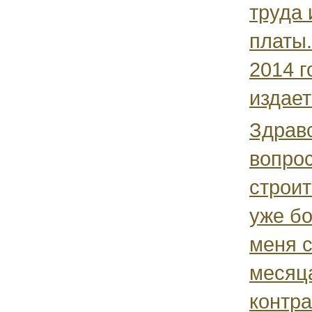
труда 
платы.
2014 г
издает
Здравс
вопрос
строи
уже бо
меня с
месяц
контрак