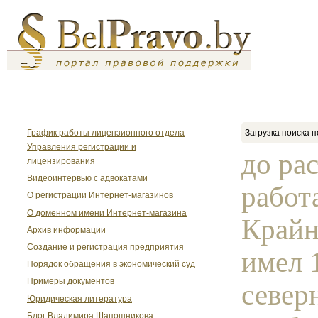
График работы лицензионного отдела
Загрузка поиска п
Управления регистрации и
до ра
лицензирования
Видеоинтервью с адвокатами
работ
О регистрации Интернет-магазинов
О доменном имени Интернет-магазина
Крайн
Архив информации
Создание и регистрация предприятия
имел 
Порядок обращения в экономический суд
Примеры документов
север
Юридическая литература
Блог Владимира Шапошникова