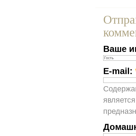
Отпра
комме
Ваше и
E-mail:
Содержан
является
предназн
Домашн