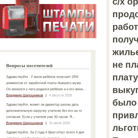
с/х о
прод
работ
полу
жилье
не пл
Вопросы посетителей
плату
Здравствуйте . У меня ребёнок получает 25%
алиментов от заработной платы бывшего мужа .
выку
Он женился у него родился ребёнок и и его жена...
Владимир Шапошников
|
4 августа 2026
было 
Здравствуйте, может ли директор школы дать
дополнительную нагрузку учителю без его на то
прив
согласия. Если у учителя уже 30 часов. Я...
Владимир Шапошников
|
31 июля 2026
льгот
Здравствуйте. За 2 года я брал отпус всего 4 дня