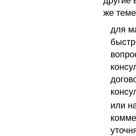
другие 
же теме
для м
быстр
вопро
консу
догов
консу
или н
комме
уточ