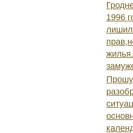
Гродне
1996 г
лишил
прав,
жилья.
замуже
Прошу
разоб
ситуац
основн
календ