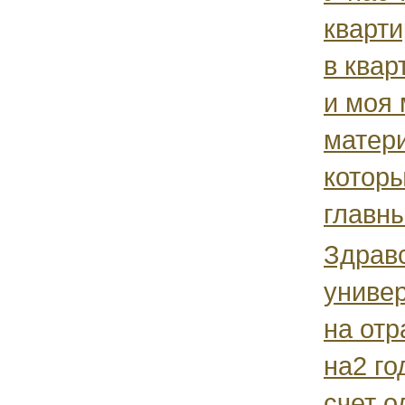
кварт
в квар
и моя 
матер
которы
главны
Здравс
униве
на отр
на2 го
счет о