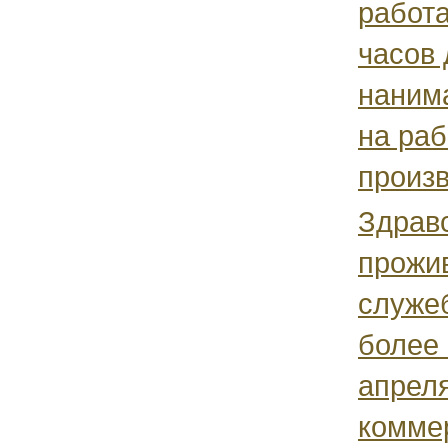
работ
часов 
наним
на раб
произв
Здрав
прожи
служе
более 
апреля
комме