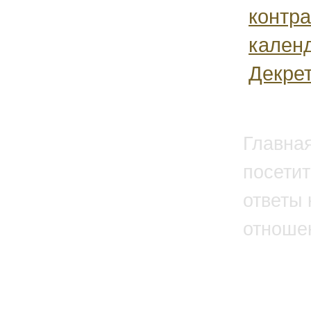
контра
кален
Декрет.
Главна
посетит
ответы 
отноше