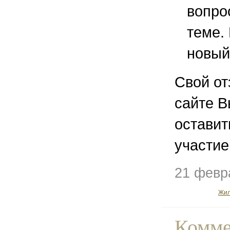
вопро
теме.
новый
Свой от
сайте В
остави
участие
21 февр
Жил
Комме