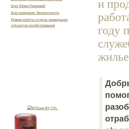
и про
Блог Юлии Панковой
работ
Блог компании Экспертцентр
Режим работы отдела ликвидации
году 
субъектов хозяйствования
служе
жилье.
Добр
помо
разоб
отраб