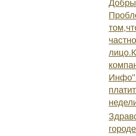
Добры
Пробл
том,чт
частн
лицо.
компан
Инфо"
плати
недели
Здравс
город