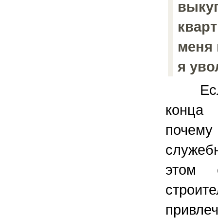
выку
кварт
меня
я уво
Если 
конца
почему
служеб
этом 
стро
привле