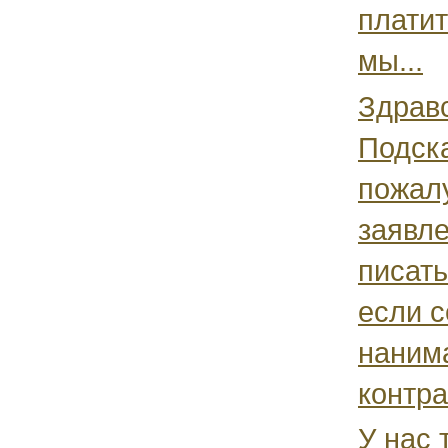
платит
мы...
Здравс
Подск
пожалу
заявл
писать
если с
наним
контра
У нас 