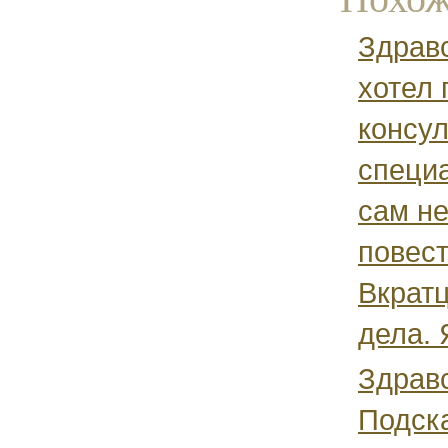
Здравс
хотел 
консу
специа
сам не
повест
Вкратц
дела. Я
Здравс
Подска