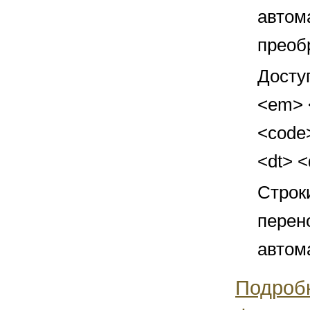
автом
преоб
Досту
<em> <
<code>
<dt> 
Строк
перен
автом
Подроб