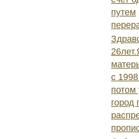
путем
перера
Здрав
26лет.
матер
с 1998
потом 
город 
распр
пропис