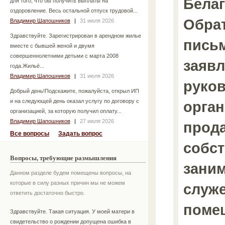
Бела
для того, что бы получить выплаты на
оздоровление. Весь остальной отпуск трудовой...
Обрат
Владимир Шапошников
|
31 июля 2026
Здравствуйте. Зарегистрирован в арендном жилье
пись
вместе с бывшей женой и двумя
совершеннолетними детьми с марта 2008
заявл
года.Жильё...
Владимир Шапошников
|
31 июля 2026
руко
Добрый день!Подскажите, пожалуйста, открыл ИП
и на следующей день оказал услугу по договору с
орган
организацией, за которую получил оплату...
Владимир Шапошников
|
27 июля 2026
прода
Все вопросы
Задать вопрос
собс
Вопросы, требующие размышления
зани
Данном разделе будем помещены вопросы, на
которые в силу разных причин мы не можем
служ
ответить достаточно быстро.
поме
Здравствуйте. Такая ситуация. У моей матери в
свидетельство о рождении допущена ошибка в