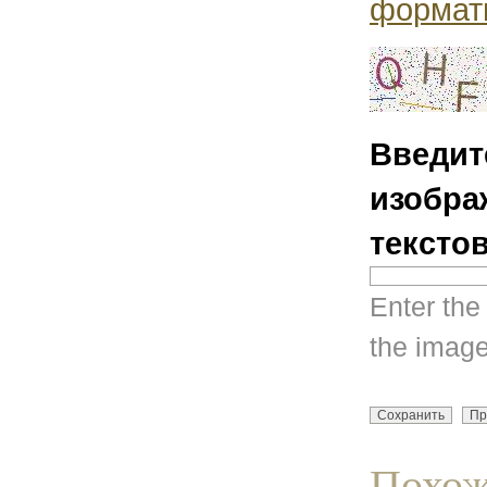
формат
Введит
изобра
тексто
Enter the
the image
Похож