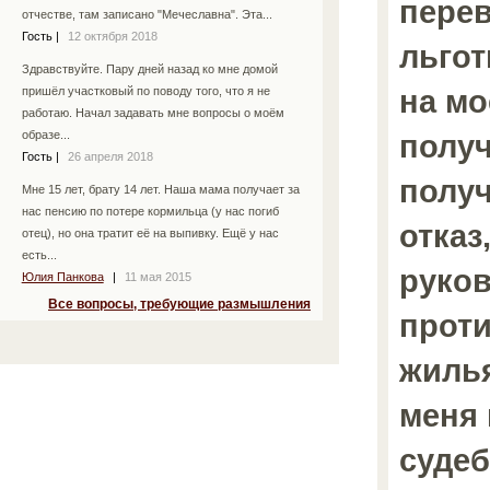
перев
отчестве, там записано "Мечеславна". Эта...
Гость
|
12 октября 2018
льгот
Здравствуйте. Пару дней назад ко мне домой
на мо
пришёл участковый по поводу того, что я не
работаю. Начал задавать мне вопросы о моём
получ
образе...
Гость
|
26 апреля 2018
получ
Мне 15 лет, брату 14 лет. Наша мама получает за
нас пенсию по потере кормильца (у нас погиб
отказ,
отец), но она тратит её на выпивку. Ещё у нас
есть...
руко
Юлия Панкова
|
11 мая 2015
Все вопросы, требующие размышления
прот
жилья
меня
суде