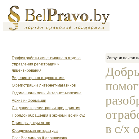
График работы лицензионного отдела
Загрузка поиска п
Управления регистрации и
Добры
лицензирования
Видеоинтервью с адвокатами
помог
О регистрации Интернет-магазинов
О доменном имени Интернет-магазина
разоб
Архив информации
Создание и регистрация предприятия
отраб
Порядок обращения в экономический суд
Примеры документов
в с/х
Юридическая литература
Блог Владимира Шапошникова