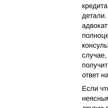
кредит
детали
адвока
полноц
консул
случа
получи
ответ н
Если чт
неясным