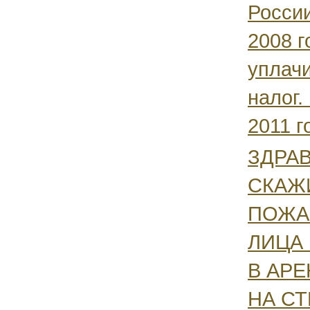
Росси
2008 г
уплач
налог.
2011 го
ЗДРАВ
СКАЖ
ПОЖАЛ
ЛИЦА 
В АРЕ
НА С