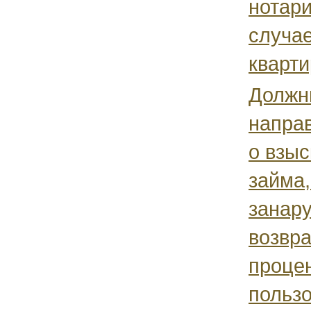
нотари
случае
кварти
Должн
напра
о взы
займа,
занар
возвра
процен
пользо