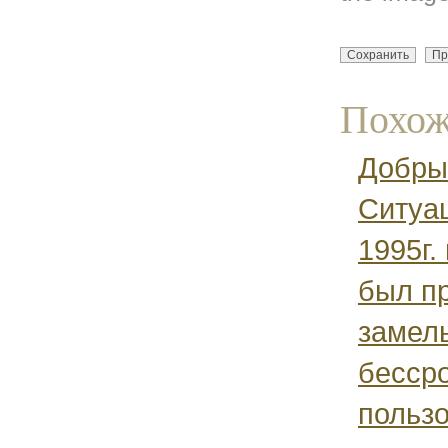
Похож
Добры
Ситуац
1995г.
был п
замель
бесср
пользо