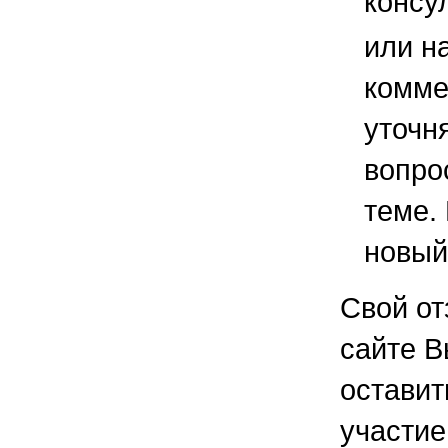
консу
или н
комме
уточ
вопро
теме.
новый
Свой от
сайте В
остави
участие