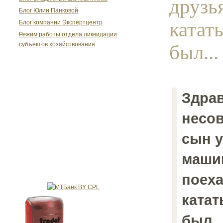
друзь
Блог Юлии Панковой
катат
Блог компании Экспертцентр
Режим работы отдела ликвидации
был...
субъектов хозяйствования
Здра
несо
сын у
маши
поеха
катат
был