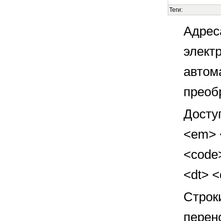
Теги:
Адрес
элект
автом
преоб
Досту
<em> <
<code>
<dt> 
Строк
перен