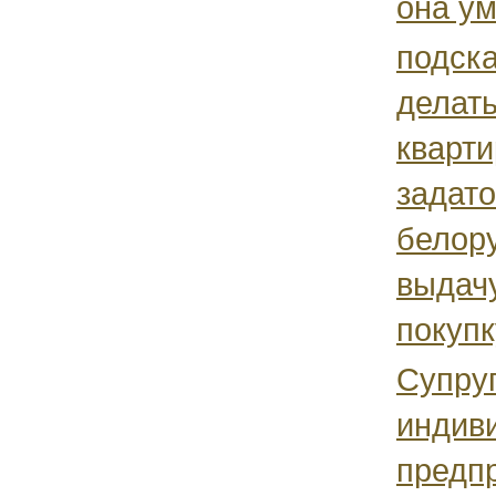
она ум
подска
делать
кварти
задато
белор
выдачу
покупк
Супру
индив
предп