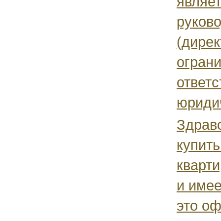
являет
руков
(дирек
огран
ответ
юридич
Здравс
купить
кварти
и имее
это о