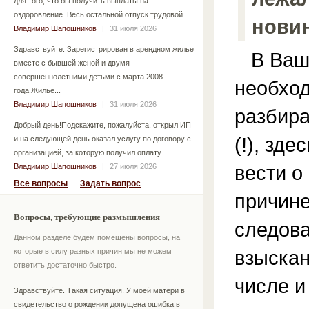
для того, что бы получить выплаты на
оздоровление. Весь остальной отпуск трудовой...
новин
Владимир Шапошников
|
31 июля 2026
Здравствуйте. Зарегистрирован в арендном жилье
В Ваше
вместе с бывшей женой и двумя
совершеннолетними детьми с марта 2008
необхо
года.Жильё...
Владимир Шапошников
|
31 июля 2026
разбира
Добрый день!Подскажите, пожалуйста, открыл ИП
(!), зде
и на следующей день оказал услугу по договору с
организацией, за которую получил оплату...
вести о
Владимир Шапошников
|
27 июля 2026
Все вопросы
Задать вопрос
причине
Вопросы, требующие размышления
следова
Данном разделе будем помещены вопросы, на
взыскан
которые в силу разных причин мы не можем
ответить достаточно быстро.
числе и
Здравствуйте. Такая ситуация. У моей матери в
свидетельство о рождении допущена ошибка в