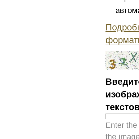
автом
Подроб
формат
Введит
изобра
тексто
Enter the
the image