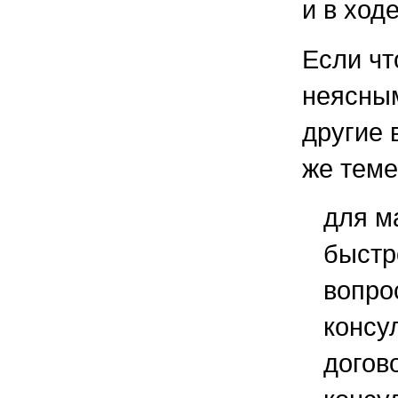
и в ход
Если чт
неясным
другие 
же теме
для м
быстр
вопро
консу
догов