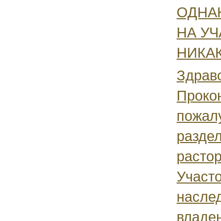
ОДНАК
НА УЧ
НИКАК
Здравс
Прокон
пожалу
раздел
растор
Участ
насле
владен