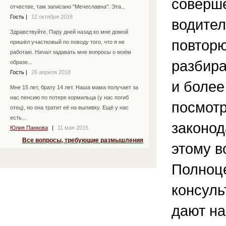
соверш
отчестве, там записано "Мечеславна". Эта...
Гость
|
12 октября 2018
водител
Здравствуйте. Пару дней назад ко мне домой
повторю
пришёл участковый по поводу того, что я не
работаю. Начал задавать мне вопросы о моём
разбира
образе...
Гость
|
26 апреля 2018
и более
Мне 15 лет, брату 14 лет. Наша мама получает за
нас пенсию по потере кормильца (у нас погиб
посмотр
отец), но она тратит её на выпивку. Ещё у нас
есть...
законод
Юлия Панкова
|
11 мая 2015
Все вопросы, требующие размышления
этому в
Полноц
консуль
дают на