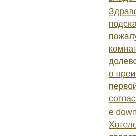
Здрав
подск
пожал
комна
долево
о пре
первой
соглас
e down
Хотело