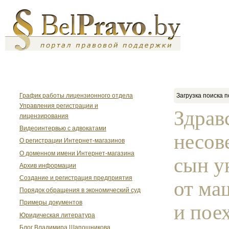
График работы лицензионного отдела
Загрузка поиска п
Управления регистрации и
Здрав
лицензирования
Видеоинтервью с адвокатами
несов
О регистрации Интернет-магазинов
О доменном имени Интернет-магазина
сын у
Архив информации
Создание и регистрация предприятия
от ма
Порядок обращения в экономический суд
Примеры документов
и пое
Юридическая литература
Блог Владимира Шапошникова