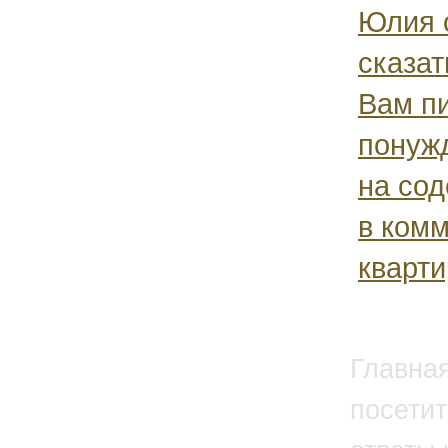
Юлия 
сказат
Вам пи
понуж
на со
в ком
кварти
Главна
посетит