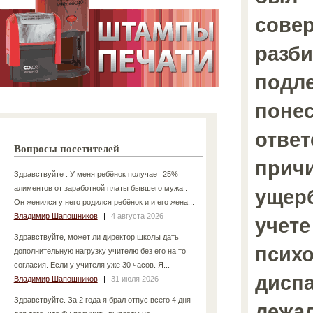
сове
разби
подле
поне
ответ
Вопросы посетителей
прич
Здравствуйте . У меня ребёнок получает 25%
алиментов от заработной платы бывшего мужа .
ущерб
Он женился у него родился ребёнок и и его жена...
Владимир Шапошников
|
4 августа 2026
учете
Здравствуйте, может ли директор школы дать
псих
дополнительную нагрузку учителю без его на то
согласия. Если у учителя уже 30 часов. Я...
диспа
Владимир Шапошников
|
31 июля 2026
Здравствуйте. За 2 года я брал отпус всего 4 дня
лежал