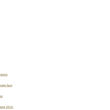
ячного
ения был
не
варя 2014.