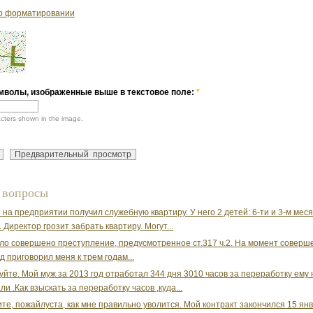
о форматировании
мволы, изображенные выше в текстовое поле:
*
acters shown in the image.
 вопросы
 на предприятии получил служебную квартиру. У него 2 детей: 6-ти и 3-м мес
 Директор грозит забрать квартиру. Могут...
о совершено преступление, предусмотренное ст.317 ч.2. На момент соверш
д приговорил меня к трем годам...
уйте. Мой муж за 2013 год отработал 344 дня 3010 часов за переработку ему 
и .Как взыскать за переработку часов ,куда...
те, пожайлуста, как мне правильно уволится. Мой контракт закончился 15 ян