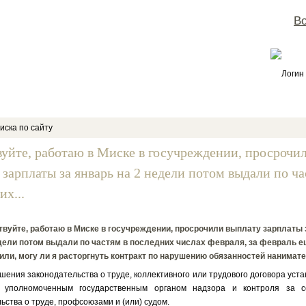
Во
Логин
иска по сайту
вуйте, работаю в Миске в госучреждении, просрочи
 зарплаты за январь на 2 недели потом выдали по ча
их...
вуйте, работаю в Миске в госучреждении, просрочили выплату зарплаты 
дели потом выдали по частям в последних числах февраля, за февраль е
ли, могу ли я расторгнуть контракт по нарушению обязанностей нанимат
ния законодательства о труде, коллективного или трудового договора уст
о уполномоченным государственным органом надзора и контроля за с
ьства о труде, профсоюзами и (или) судом.