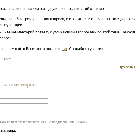
 осталось неясным или есть другие вопросы по этой же теме:
симально быстрого решения вопроса, созвонитесь с консультантом и договор
консультации;
ишите комментарий к ответу с уточняющими вопросами по этой теме. Не соз
опрос!
о нашем сайте Вы можете оставить
тут
. Спасибо за участие.
 — Гость
Трудовы
ть комментарий
ого поля является приватным и не предназначено к показу.
траница: