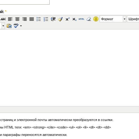
ий:
*
Формат
Шриф
 страниц и электронной почты автоматически преобразуются в ссылки.
ы HTML теги: <em> <strong> <cite> <code> <ul> <ol> <li> <dl> <dt> <dd>
 и параграфы переносятся автоматически.