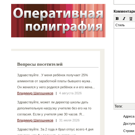
Комментар
Стиль
Вопросы посетителей
Здравствуйте . У меня ребёнок получает 25%
алиментов от заработной платы бывшего мужа .
Он женился у него родился ребёнок и и его жена...
Владимир Шапошников
|
4 августа 2026
Здравствуйте, может ли директор школы дать
Теги:
дополнительную нагрузку учителю без его на то
согласия. Если у учителя уже 30 часов. Я...
Адреса
Владимир Шапошников
|
31 июля 2026
Доступн
Здравствуйте. За 2 года я брал отпус всего 4 дня
Строки