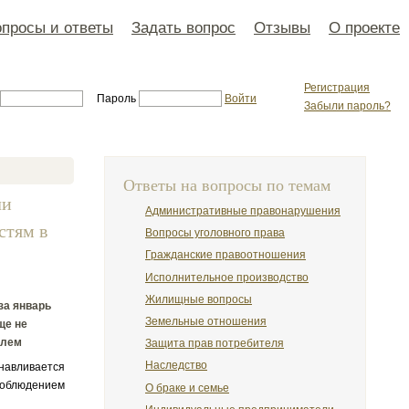
просы и ответы
Задать вопрос
Отзывы
О проекте
Регистрация
Пароль
Войти
Забыли пароль?
Ответы на вопросы по темам
ли
Административные правонарушения
стям в
Вопросы уголовного права
Гражданские правоотношения
Исполнительное производство
Жилищные вопросы
за январь
Земельные отношения
ще не
елем
Защита прав потребителя
Наследство
анавливается
облюдением
О браке и семье