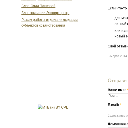
Блог Юлии Панковой
Если что-то
Блог компании Экспертцентр
для мак
Режим работы отдела ликвидации
личной 
субъектов хозяйствования
или нап
новый в
Свой отзыв 
5 марта 2014
Отправи
Ваше имя:
*
E-mail:
*
Содержание эт
Домашняя с