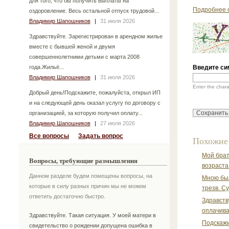
для того, что бы получить выплаты на
Подробнее 
оздоровление. Весь остальной отпуск трудовой...
Владимир Шапошников
|
31 июля 2026
Здравствуйте. Зарегистрирован в арендном жилье
вместе с бывшей женой и двумя
совершеннолетними детьми с марта 2008
года.Жильё...
Введите си
Владимир Шапошников
|
31 июля 2026
Enter the char
Добрый день!Подскажите, пожалуйста, открыл ИП
и на следующей день оказал услугу по договору с
организацией, за которую получил оплату...
Владимир Шапошников
|
27 июля 2026
Все вопросы
Задать вопрос
Похожие
Мой брат
Вопросы, требующие размышления
возраста.
Данном разделе будем помещены вопросы, на
Мною был
которые в силу разных причин мы не можем
трезв. Су
ответить достаточно быстро.
Здравств
оплачивал
Здравствуйте. Такая ситуация. У моей матери в
Подскажи
свидетельство о рождении допущена ошибка в