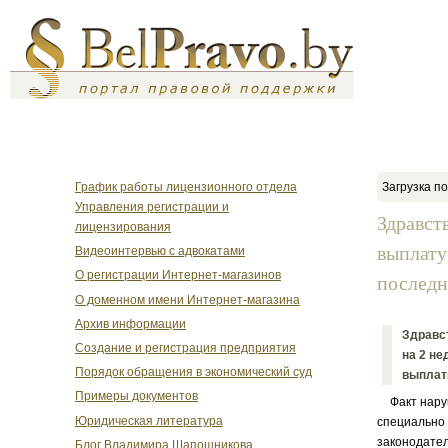
График работы лицензионного отдела
Загрузка по
Управления регистрации и
Здравст
лицензирования
выплату
Видеоинтервью с адвокатами
О регистрации Интернет-магазинов
последн
О доменном имени Интернет-магазина
Архив информации
Здравст
Создание и регистрация предприятия
на 2 не
Порядок обращения в экономический суд
выплати
Примеры документов
Факт наруше
Юридическая литература
специальн
законодател
Блог Владимира Шапошникова