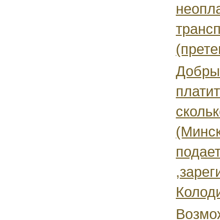
неопла
трансп
(прете
Добры
платит
сколь
(Минск
подает
,зарег
Колоди
Возмо