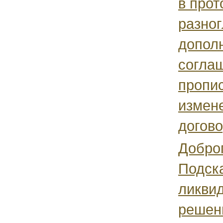
в прот
разног
допол
согла
пропи
измен
договор
Доброг
Подск
ликви
решен