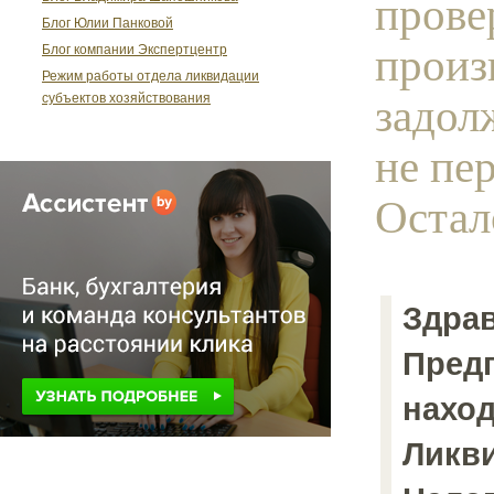
прове
Блог Юлии Панковой
произ
Блог компании Экспертцентр
Режим работы отдела ликвидации
задол
субъектов хозяйствования
не пер
Остало
Здрав
Пред
наход
Ликв