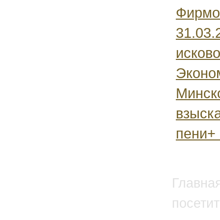
Фирмо
31.03.
исково
Эконо
Минск
взыск
пени+ 
Главна
посетит