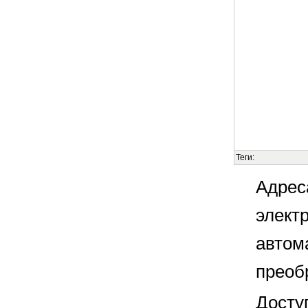
Теги:
Адрес
элект
автом
преоб
Досту