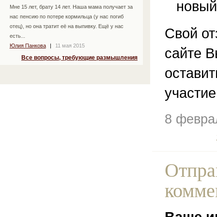
новый
Мне 15 лет, брату 14 лет. Наша мама получает за
нас пенсию по потере кормильца (у нас погиб
отец), но она тратит её на выпивку. Ещё у нас
Свой от
есть...
Юлия Панкова
|
11 мая 2015
сайте В
Все вопросы, требующие размышления
остави
участие
8 февра
Отпра
комме
Ваше и