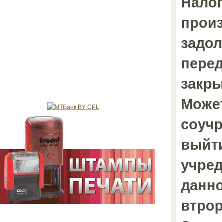
Нало
произ
задол
перед
закры
Может
соуч
выйти
учред
данно
втрор