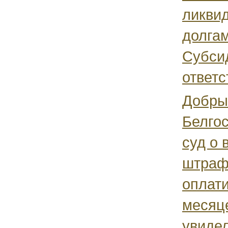
ликви
долгам
Субси
ответс
Добры
Белгос
суд о 
штраф
оплати
месяц
увидел