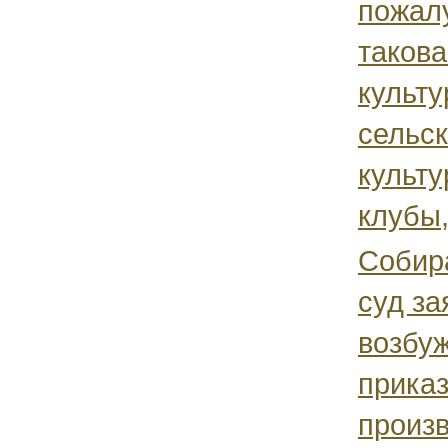
пожалу
такова
культу
сельс
культу
клубы,.
Собир
суд за
возбу
приказ
произв