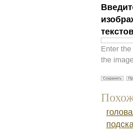
Введит
изобра
тексто
Enter the
the image
Похож
голова
подск