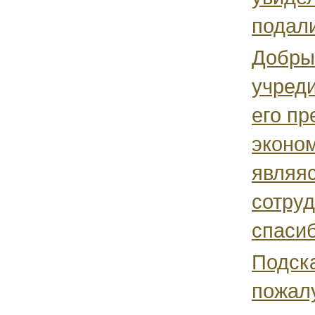
подали
Добры
учред
его пр
эконо
являя
сотру
спасиб
Подск
пожал