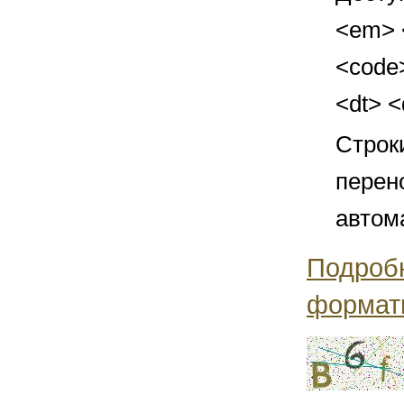
<em> <
<code>
<dt> 
Строк
перен
автом
Подроб
формат