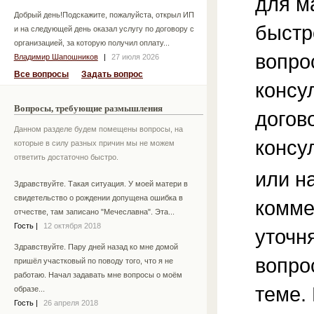
для м
Добрый день!Подскажите, пожалуйста, открыл ИП
быстр
и на следующей день оказал услугу по договору с
организацией, за которую получил оплату...
вопро
Владимир Шапошников
|
27 июля 2026
Все вопросы
Задать вопрос
консу
Вопросы, требующие размышления
догов
Данном разделе будем помещены вопросы, на
консу
которые в силу разных причин мы не можем
ответить достаточно быстро.
или н
Здравствуйте. Такая ситуация. У моей матери в
свидетельство о рождении допущена ошибка в
комме
отчестве, там записано "Мечеславна". Эта...
Гость
|
12 октября 2018
уточ
Здравствуйте. Пару дней назад ко мне домой
вопро
пришёл участковый по поводу того, что я не
работаю. Начал задавать мне вопросы о моём
теме.
образе...
Гость
|
26 апреля 2018