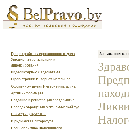
График работы лицензионного отдела
Загрузка поиска п
Управления регистрации и
Здрав
лицензирования
Видеоинтервью с адвокатами
Предп
О регистрации Интернет-магазинов
О доменном имени Интернет-магазина
наход
Архив информации
Создание и регистрация предприятия
Ликви
Порядок обращения в экономический суд
Примеры документов
Налог
Юридическая литература
Блог Владимира Шапошникова