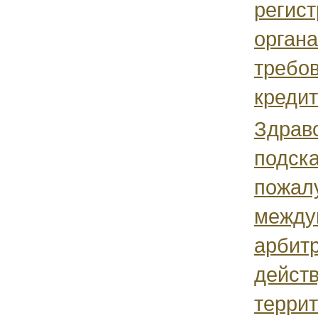
регис
органа
требо
кредит
Здравс
подска
пожалу
между
арбит
действ
террит