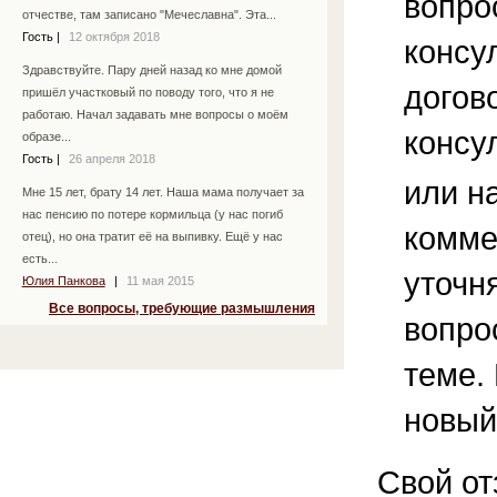
вопро
отчестве, там записано "Мечеславна". Эта...
Гость
|
12 октября 2018
консу
Здравствуйте. Пару дней назад ко мне домой
догов
пришёл участковый по поводу того, что я не
работаю. Начал задавать мне вопросы о моём
консу
образе...
Гость
|
26 апреля 2018
или н
Мне 15 лет, брату 14 лет. Наша мама получает за
нас пенсию по потере кормильца (у нас погиб
комме
отец), но она тратит её на выпивку. Ещё у нас
есть...
уточ
Юлия Панкова
|
11 мая 2015
Все вопросы, требующие размышления
вопро
теме.
новый
Свой от