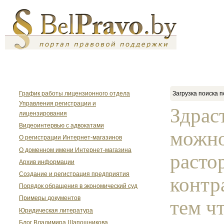
График работы лицензионного отдела
Загрузка поиска п
Управления регистрации и
Здрас
лицензирования
Видеоинтервью с адвокатами
можно
О регистрации Интернет-магазинов
О доменном имени Интернет-магазина
расто
Архив информации
Создание и регистрация предприятия
контра
Порядок обращения в экономический суд
Примеры документов
тем чт
Юридическая литература
Блог Владимира Шапошникова