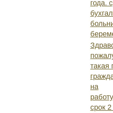
года. 
бухга
больн
береме
Здрав
пожалу
такая
гражд
на
работ
срок 2