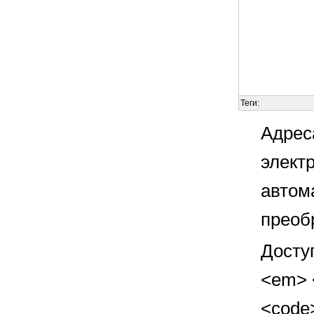
Теги:
Адрес
элект
автом
преоб
Досту
<em> <
<code>