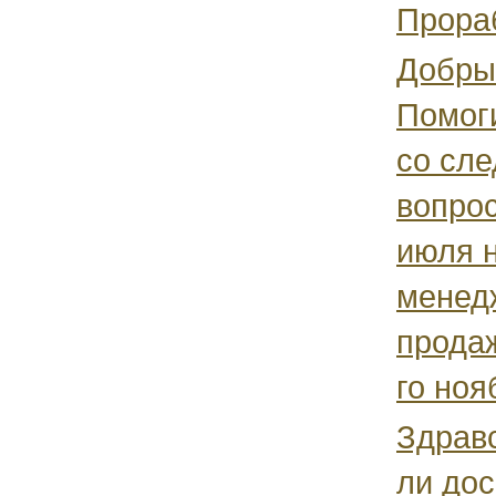
Прораб
Добры
Помоги
со сл
вопрос
июля 
менед
продаж
го нояб
Здрав
ли до