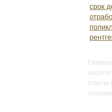
срок 
отрабо
полик
рентг
Главна
посетит
ответы 
отноше