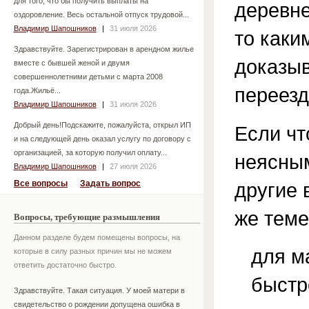
для того, что бы получить выплаты на
деревне
оздоровление. Весь остальной отпуск трудовой...
Владимир Шапошников
|
31 июля 2026
то каки
Здравствуйте. Зарегистрирован в арендном жилье
доказыв
вместе с бывшей женой и двумя
совершеннолетними детьми с марта 2008
переезд 
года.Жильё...
Владимир Шапошников
|
31 июля 2026
Добрый день!Подскажите, пожалуйста, открыл ИП
Если чт
и на следующей день оказал услугу по договору с
организацией, за которую получил оплату...
неясным
Владимир Шапошников
|
27 июля 2026
Все вопросы
Задать вопрос
другие 
же теме
Вопросы, требующие размышления
Данном разделе будем помещены вопросы, на
для м
которые в силу разных причин мы не можем
ответить достаточно быстро.
быстр
Здравствуйте. Такая ситуация. У моей матери в
свидетельство о рождении допущена ошибка в