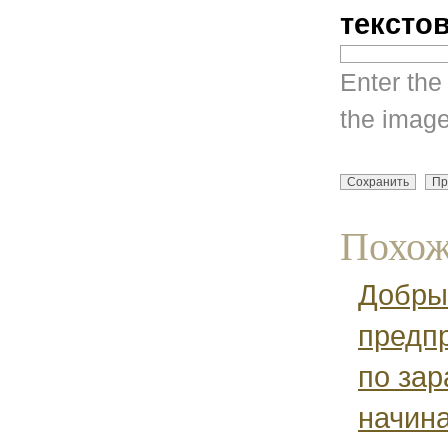
тексто
Enter the
the image
Похож
Добрый
предп
по зар
начина