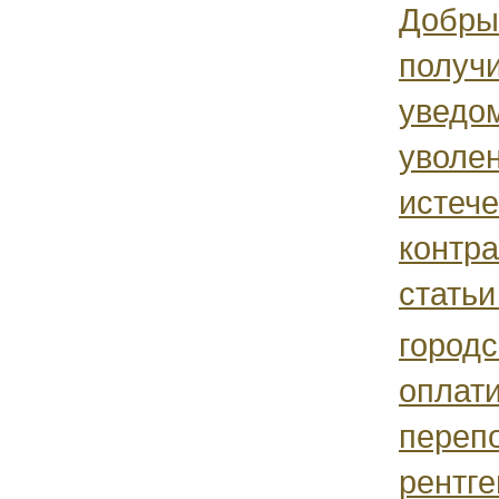
Добры
получ
уведом
уволен
истеч
контра
статьи
городс
оплат
перепо
рентге