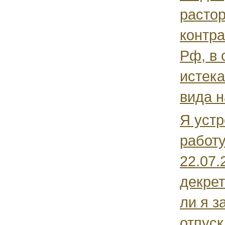
растор
контра
Рф, в 
истека
вида на
Я устр
работу
22.07.
декрет
ли я з
отпуск