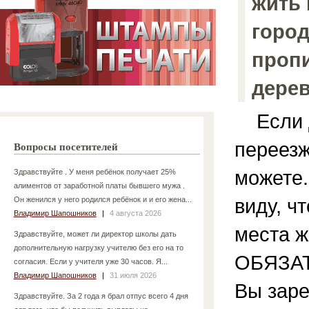
жить 
город
пропи
дерев
Если д
переезж
Вопросы посетителей
можете.
Здравствуйте . У меня ребёнок получает 25%
алиментов от заработной платы бывшего мужа .
виду, ч
Он женился у него родился ребёнок и и его жена...
Владимир Шапошников
|
4 августа 2026
места ж
Здравствуйте, может ли директор школы дать
дополнительную нагрузку учителю без его на то
ОБЯЗАТ
согласия. Если у учителя уже 30 часов. Я...
Владимир Шапошников
|
31 июля 2026
Вы заре
Здравствуйте. За 2 года я брал отпус всего 4 дня