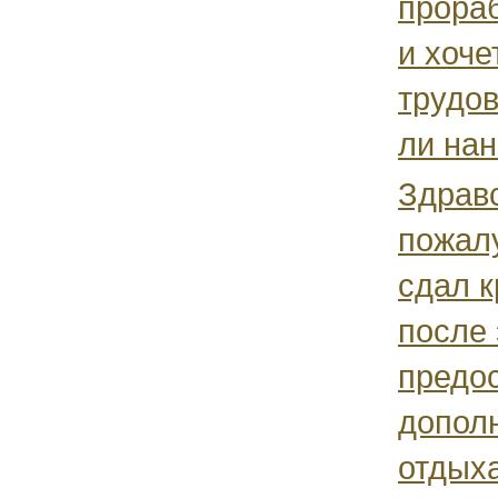
прора
и хоче
трудов
ли нан
Здрав
пожалу
сдал к
после 
предо
допол
отдых