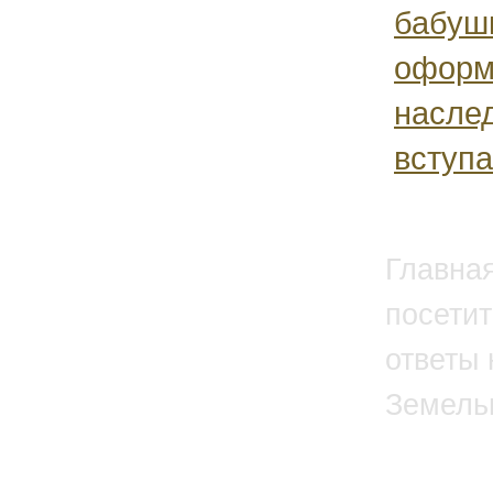
бабуш
оформ
наслед
вступа
Главна
посетит
ответы 
Земель