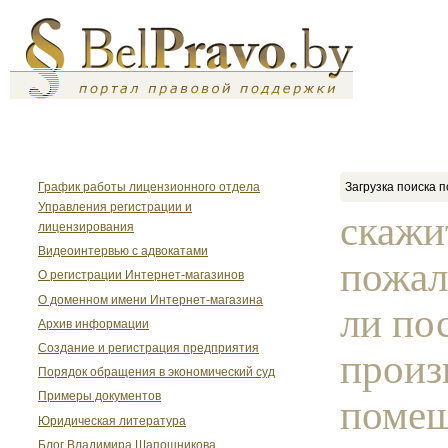
График работы лицензионного отдела
Загрузка поиска п
Управления регистрации и
скажи
лицензирования
Видеоинтервью с адвокатами
пожал
О регистрации Интернет-магазинов
О доменном имени Интернет-магазина
ли по
Архив информации
Создание и регистрация предприятия
произ
Порядок обращения в экономический суд
Примеры документов
помещ
Юридическая литература
Блог Владимира Шапошникова