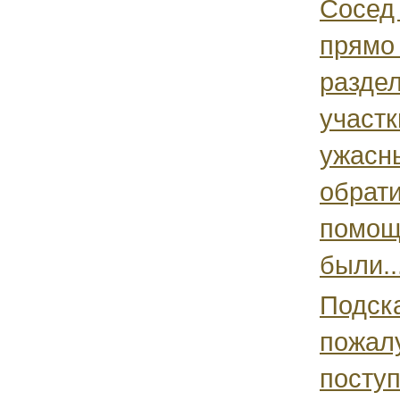
Сосед 
прямо 
разде
участк
ужасн
обрати
помощ
были..
Подск
пожалу
поступ