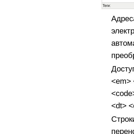
Теги:
Адрес
элект
автом
преоб
Досту
<em> <
<code>
<dt> 
Строк
перен