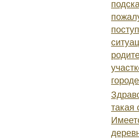
подск
пожалу
поступ
ситуа
родите
участк
городе
Здравс
такая 
Имеет
дерев