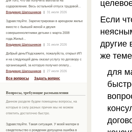
целевое
для того, что бы получить выплаты на
оздоровление. Весь остальной отпуск трудовой...
Владимир Шапошников
|
31 июля 2026
Если чт
Здравствуйте. Зарегистрирован в арендном жилье
вместе с бывшей женой и двумя
неясным
совершеннолетними детьми с марта 2008
года.Жильё...
другие 
Владимир Шапошников
|
31 июля 2026
же теме
Добрый день!Подскажите, пожалуйста, открыл ИП
и на следующей день оказал услугу по договору с
организацией, за которую получил оплату...
для м
Владимир Шапошников
|
27 июля 2026
Все вопросы
Задать вопрос
быстр
Вопросы, требующие размышления
вопро
Данном разделе будем помещены вопросы, на
консу
которые в силу разных причин мы не можем
ответить достаточно быстро.
догов
Здравствуйте. Такая ситуация. У моей матери в
свидетельство о рождении допущена ошибка в