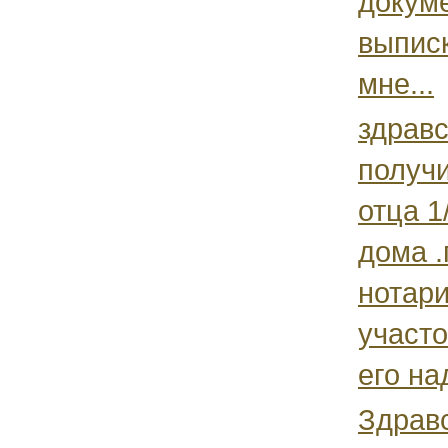
докуме
выписк
мне...
здравс
получ
отца 1
дома .
нотари
участ
его над
Здравс