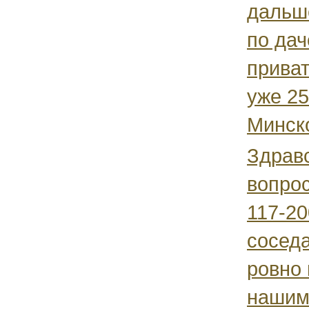
дальш
по дач
прива
уже 25
Минско
Здравс
вопрос
117-20
соседа
ровно 
нашим 