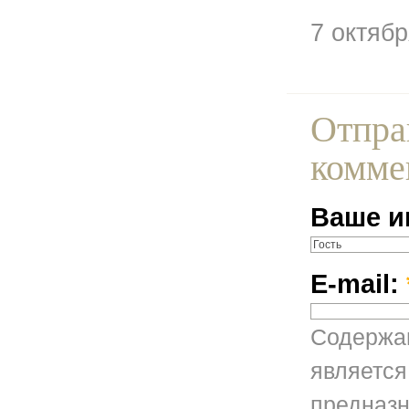
7 октяб
Отпра
комме
Ваше и
E-mail:
Содержан
является
предназн