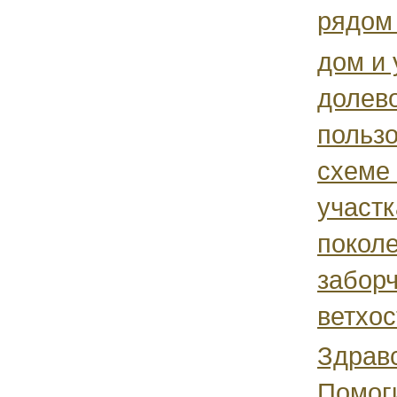
рядом 
дом и 
долев
польз
схеме
участк
покол
заборч
ветхос
Здравс
Помог