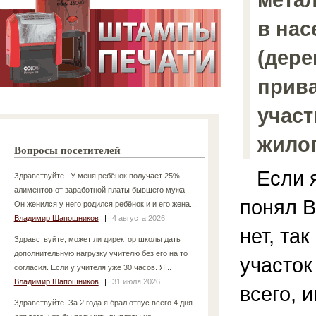
в нас
(дере
прив
участ
жило
Вопросы посетителей
Если я
Здравствуйте . У меня ребёнок получает 25%
алиментов от заработной платы бывшего мужа .
понял В
Он женился у него родился ребёнок и и его жена...
Владимир Шапошников
|
4 августа 2026
нет, та
Здравствуйте, может ли директор школы дать
дополнительную нагрузку учителю без его на то
участок
согласия. Если у учителя уже 30 часов. Я...
Владимир Шапошников
|
31 июля 2026
всего, 
Здравствуйте. За 2 года я брал отпус всего 4 дня