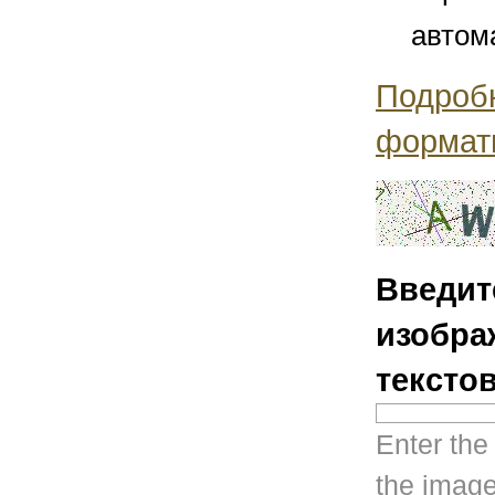
автом
Подроб
формат
Введит
изобра
тексто
Enter the
the image