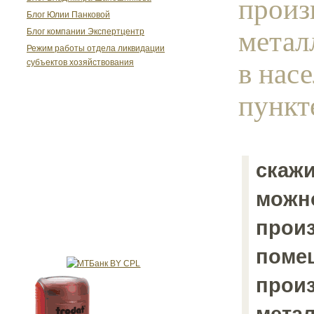
произ
Блог Юлии Панковой
метал
Блог компании Экспертцентр
Режим работы отдела ликвидации
в нас
субъектов хозяйствования
пункте
скажи
можн
прои
поме
прои
мета