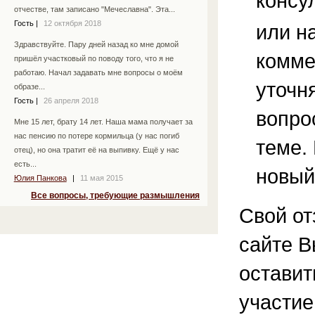
консу
отчестве, там записано "Мечеславна". Эта...
Гость
|
12 октября 2018
или н
Здравствуйте. Пару дней назад ко мне домой
комме
пришёл участковый по поводу того, что я не
работаю. Начал задавать мне вопросы о моём
уточ
образе...
Гость
|
26 апреля 2018
вопро
Мне 15 лет, брату 14 лет. Наша мама получает за
нас пенсию по потере кормильца (у нас погиб
теме.
отец), но она тратит её на выпивку. Ещё у нас
есть...
новый
Юлия Панкова
|
11 мая 2015
Все вопросы, требующие размышления
Свой от
сайте В
остави
участие