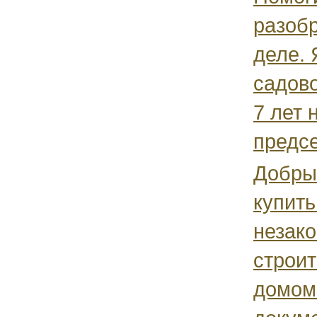
разоб
деле. 
садов
7 лет 
предсе
Добрый
купить
незак
строи
домом