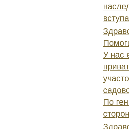
наслед
вступа
Здравс
Помог
У нас 
прива
участо
садов
По ген
сторон
Здравс