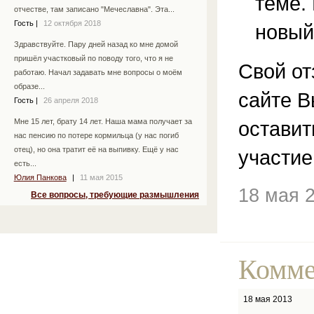
теме.
отчестве, там записано "Мечеславна". Эта...
Гость
|
12 октября 2018
новый
Здравствуйте. Пару дней назад ко мне домой
пришёл участковый по поводу того, что я не
Свой от
работаю. Начал задавать мне вопросы о моём
образе...
сайте В
Гость
|
26 апреля 2018
остави
Мне 15 лет, брату 14 лет. Наша мама получает за
нас пенсию по потере кормильца (у нас погиб
отец), но она тратит её на выпивку. Ещё у нас
участие
есть...
Юлия Панкова
|
11 мая 2015
18 мая 
Все вопросы, требующие размышления
Комме
18 мая 2013