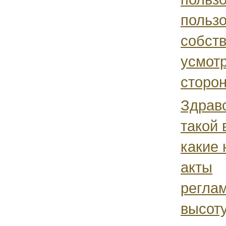
польз
собст
усмот
сторон
Здравс
такой 
какие
акты
регла
высот