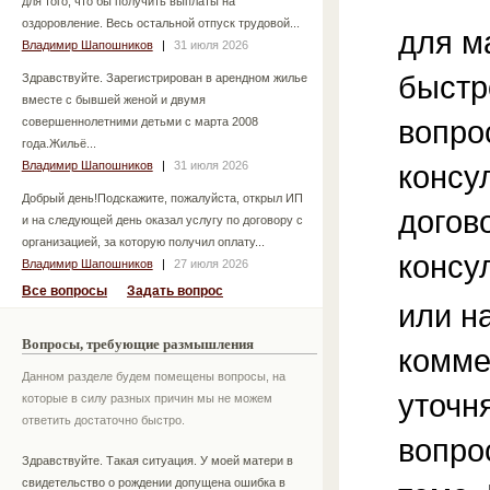
для того, что бы получить выплаты на
оздоровление. Весь остальной отпуск трудовой...
для м
Владимир Шапошников
|
31 июля 2026
быстр
Здравствуйте. Зарегистрирован в арендном жилье
вместе с бывшей женой и двумя
вопро
совершеннолетними детьми с марта 2008
года.Жильё...
Владимир Шапошников
|
31 июля 2026
консу
Добрый день!Подскажите, пожалуйста, открыл ИП
догов
и на следующей день оказал услугу по договору с
организацией, за которую получил оплату...
консу
Владимир Шапошников
|
27 июля 2026
Все вопросы
Задать вопрос
или н
Вопросы, требующие размышления
комме
Данном разделе будем помещены вопросы, на
уточ
которые в силу разных причин мы не можем
ответить достаточно быстро.
вопро
Здравствуйте. Такая ситуация. У моей матери в
свидетельство о рождении допущена ошибка в