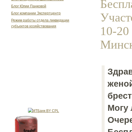
Беспл
Блог Юлии Панковой
Участ
Блог компании Экспертцентр
Режим работы отдела ликвидации
10-20
субъектов хозяйствования
Минск
Здрав
женой
брест
Могу 
Очере
Беспл