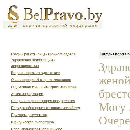
График работы лицензионного отдела
Загрузка поиска п
Управления регистрации и
Здрав
лицензирования
Видеоинтервью с адвокатами
женой
О регистрации Интернет-магазинов
О доменном имени Интернет-магазина
брест
Архив информации
Создание и регистрация предприятия
Могу 
Порядок обращения в экономический суд
Примеры документов
Очере
Юридическая литература
Блог Владимира Шапошникова