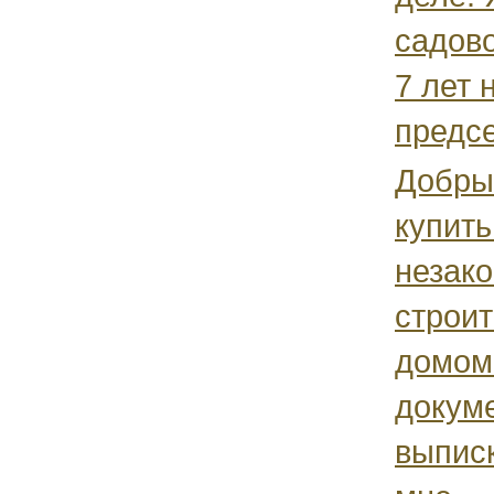
садов
7 лет 
предсе
Добрый
купить
незак
строи
домом
докуме
выписк