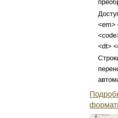
преоб
Досту
<em> <
<code>
<dt> 
Строк
перен
автом
Подроб
формат