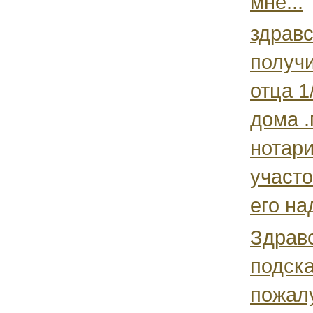
мне...
здравс
получ
отца 1
дома .
нотари
участ
его над
Здравс
подск
пожалу