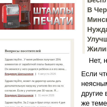
В Чер
Минс
Нужд
Улуч
Жили
Вопросы посетителей
Нет, н
Здравствуйте . У меня ребёнок получает 25%
алиментов от заработной платы бывшего мужа .
Он женился у него родился ребёнок и и его жена...
Если чт
Владимир Шапошников
|
4 августа 2026
Здравствуйте, может ли директор школы дать
неясным
дополнительную нагрузку учителю без его на то
согласия. Если у учителя уже 30 часов. Я...
другие 
Владимир Шапошников
|
31 июля 2026
же теме
Здравствуйте. За 2 года я брал отпус всего 4 дня