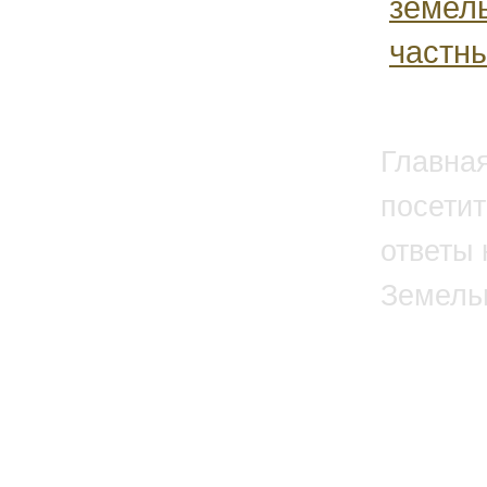
земел
частны
Главна
посетит
ответы 
Земель