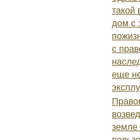
такой 
дом с 
пожиз
с пра
насле
еще не
эксплу
Право
возвед
земле
польз