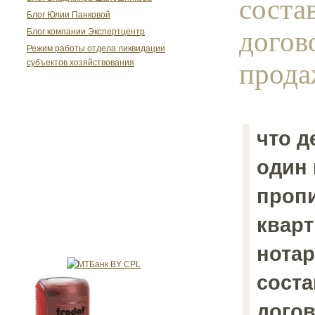
соста
Блог Юлии Панковой
догов
Блог компании Экспертцентр
Режим работы отдела ликвидации
прода
субъектов хозяйствования
что д
один 
проп
кварт
нотар
сост
догов