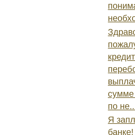
поним
необхо
Здрав
пожалу
кредит
перебо
выплач
сумме 
по не..
Я запл
банке!