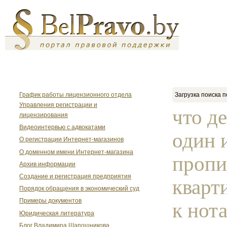
График работы лицензионного отдела
Загрузка поиска п
Управления регистрации и
что де
лицензирования
Видеоинтервью с адвокатами
один 
О регистрации Интернет-магазинов
О доменном имени Интернет-магазина
пропи
Архив информации
Создание и регистрация предприятия
кварт
Порядок обращения в экономический суд
Примеры документов
к нот
Юридическая литература
Блог Владимира Шапошникова