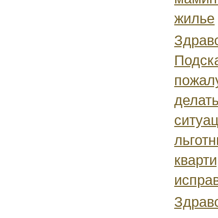
жилье
Здравс
Подск
пожалу
делать
ситуац
льготн
кварти
исправ
Здравс