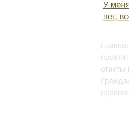
У меня
нет, в
Главна
посетит
ответы 
Гражда
правоо