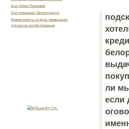
Блог Юлии Панковой
Блог компании Экспертцентр
подск
Режим работы отдела ликвидации
субъектов хозяйствования
хотел
креди
белор
выдач
покуп
ли мы
если 
огово
именн