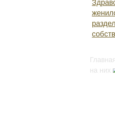
Здравс
женилс
раздел
собств
Главна
на них