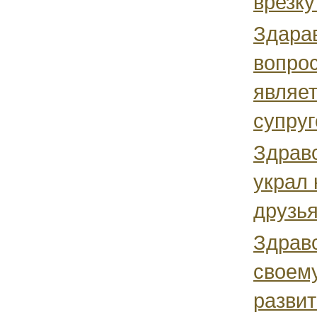
врезку 
Здарав
вопрос
являе
супруг
Здрав
украл 
друзья
Здравс
своему
разви