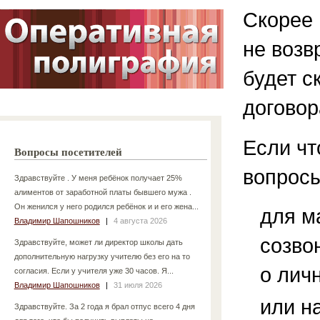
Скорее 
не возв
будет с
договор
Если чт
Вопросы посетителей
вопросы
Здравствуйте . У меня ребёнок получает 25%
алиментов от заработной платы бывшего мужа .
Он женился у него родился ребёнок и и его жена...
для м
Владимир Шапошников
|
4 августа 2026
созво
Здравствуйте, может ли директор школы дать
дополнительную нагрузку учителю без его на то
о лич
согласия. Если у учителя уже 30 часов. Я...
Владимир Шапошников
|
31 июля 2026
или н
Здравствуйте. За 2 года я брал отпус всего 4 дня