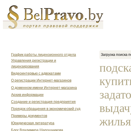
График работы лицензионного отдела
Загрузка поиска п
Управления регистрации и
подск
лицензирования
Видеоинтервью с адвокатами
купит
О регистрации Интернет-магазинов
О доменном имени Интернет-магазина
задат
Архив информации
Создание и регистрация предприятия
выдач
Порядок обращения в экономический суд
Примеры документов
жилья,
Юридическая литература
Блог Владимира Шапошникова