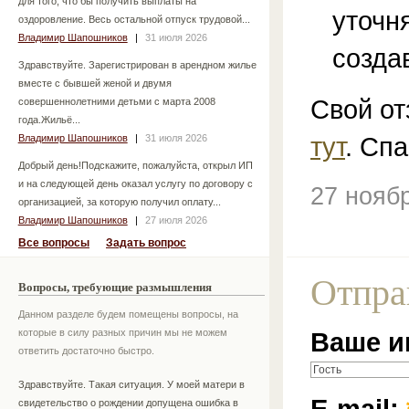
для того, что бы получить выплаты на
уточн
оздоровление. Весь остальной отпуск трудовой...
Владимир Шапошников
|
31 июля 2026
созда
Здравствуйте. Зарегистрирован в арендном жилье
вместе с бывшей женой и двумя
Свой от
совершеннолетними детьми с марта 2008
года.Жильё...
тут
. Спа
Владимир Шапошников
|
31 июля 2026
Добрый день!Подскажите, пожалуйста, открыл ИП
и на следующей день оказал услугу по договору с
27 нояб
организацией, за которую получил оплату...
Владимир Шапошников
|
27 июля 2026
Все вопросы
Задать вопрос
Отпра
Вопросы, требующие размышления
Данном разделе будем помещены вопросы, на
которые в силу разных причин мы не можем
Ваше и
ответить достаточно быстро.
Здравствуйте. Такая ситуация. У моей матери в
E-mail:
свидетельство о рождении допущена ошибка в