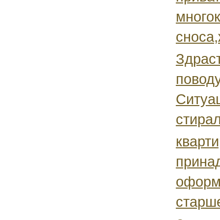
много
сноса,
Здраст
поводу
Ситуац
стирал
кварти
прина
оформи
старше