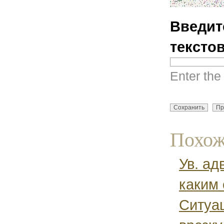
Введит
тексто
Enter the
Похож
Ув. ад
каким 
Ситуац