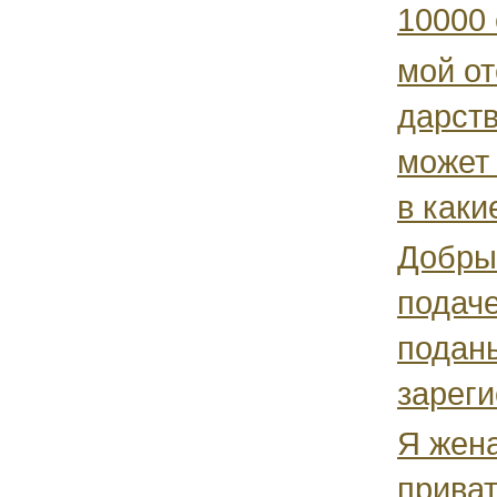
10000 
мой от
дарств
может 
в каки
Добры
подач
подан
зареги
Я жена
приват