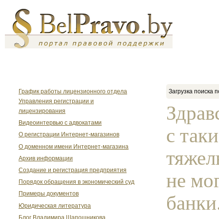
График работы лицензионного отдела
Загрузка поиска п
Управления регистрации и
Здрав
лицензирования
Видеоинтервью с адвокатами
с так
О регистрации Интернет-магазинов
О доменном имени Интернет-магазина
тяжел
Архив информации
Создание и регистрация предприятия
не мо
Порядок обращения в экономический суд
Примеры документов
банки.
Юридическая литература
Блог Владимира Шапошникова