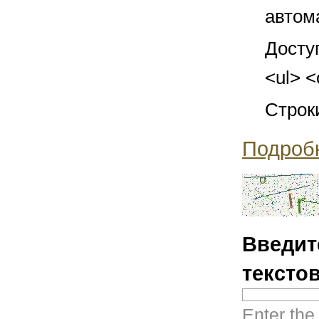
автом
Досту
<ul> <
Строк
Подроб
Введит
тексто
Enter the