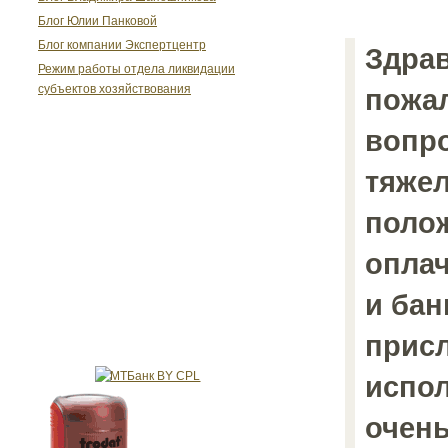
Блог Юлии Панковой
Блог компании Экспертцентр
Здрав
Режим работы отдела ликвидации
субъектов хозяйствования
пожал
вопро
тяже
полож
оплач
и бан
прис
испо
очень