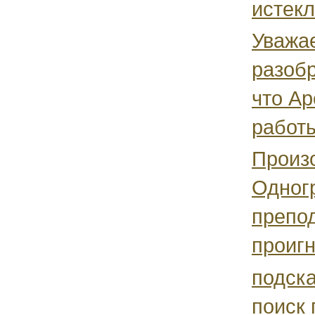
истекл
Уважа
разобр
что А
работы
Произо
Одногр
препод
проигн
подска
поиск 