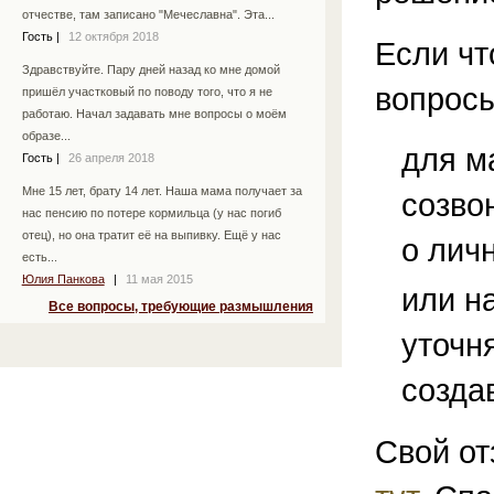
отчестве, там записано "Мечеславна". Эта...
Гость
|
12 октября 2018
Если чт
Здравствуйте. Пару дней назад ко мне домой
вопросы
пришёл участковый по поводу того, что я не
работаю. Начал задавать мне вопросы о моём
образе...
для м
Гость
|
26 апреля 2018
Мне 15 лет, брату 14 лет. Наша мама получает за
созво
нас пенсию по потере кормильца (у нас погиб
отец), но она тратит её на выпивку. Ещё у нас
о лич
есть...
Юлия Панкова
|
11 мая 2015
или н
Все вопросы, требующие размышления
уточн
созда
Свой от