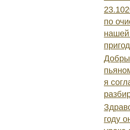
23.10
по очи
нашей 
пригод
Добры
пьяном
я согл
разбир
Здравс
году о