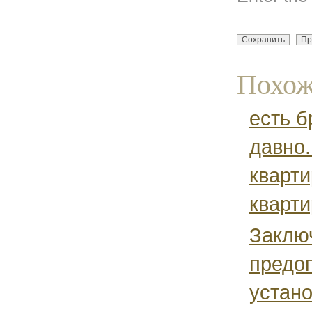
Похож
есть б
давно
кварти
кварти
Заключ
предоп
устано