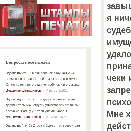
завыш
я нич
суде
имуще
удало
Вопросы посетителей
прина
Здравствуйте . У меня ребёнок получает 25%
чеки 
алиментов от заработной платы бывшего мужа .
Он женился у него родился ребёнок и и его жена...
запре
Владимир Шапошников
|
4 августа 2026
психо
Здравствуйте, может ли директор школы дать
дополнительную нагрузку учителю без его на то
согласия. Если у учителя уже 30 часов. Я...
Мне х
Владимир Шапошников
|
31 июля 2026
дейст
Здравствуйте. За 2 года я брал отпус всего 4 дня