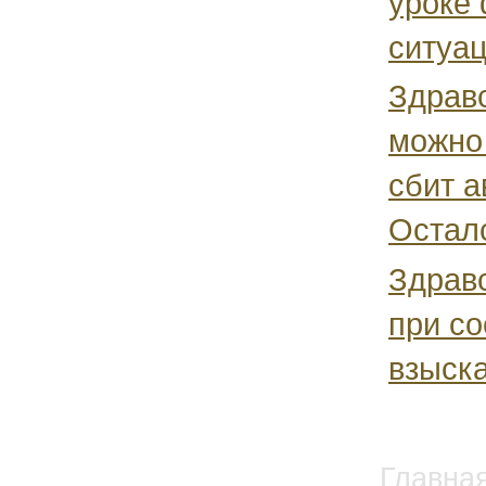
уроке
ситуац
Здравс
можно 
сбит а
Осталс
Здравс
при со
взыска
Главна