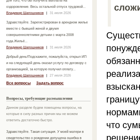
для того, что бы получить выплаты на
слож
оздоровление. Весь остальной отпуск трудовой...
Владимир Шапошников
|
31 июля 2026
Здравствуйте. Зарегистрирован в арендном жилье
вместе с бывшей женой и двумя
Сущест
совершеннолетними детьми с марта 2008
года.Жильё...
понужде
Владимир Шапошников
|
31 июля 2026
Добрый день!Подскажите, пожалуйста, открыл ИП
обязанн
и на следующей день оказал услугу по договору с
организацией, за которую получил оплату...
реализа
Владимир Шапошников
|
27 июля 2026
Все вопросы
Задать вопрос
взыскан
границ
Вопросы, требующие размышления
Данном разделе будем помещены вопросы, на
нормами
которые в силу разных причин мы не можем
ответить достаточно быстро.
что сум
Здравствуйте. Такая ситуация. У моей матери в
решение
свидетельство о рождении допущена ошибка в