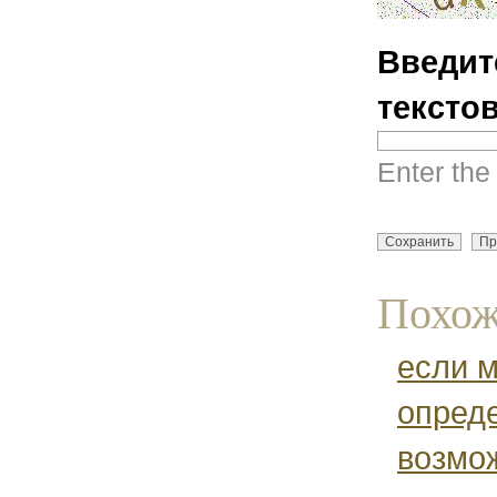
Введит
тексто
Enter the
Похож
если 
опреде
возмож