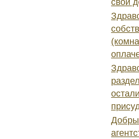
свои д
Здравс
собств
(комна
оплаче
Здравс
раздел
остал
присуд
Добрый
агентс