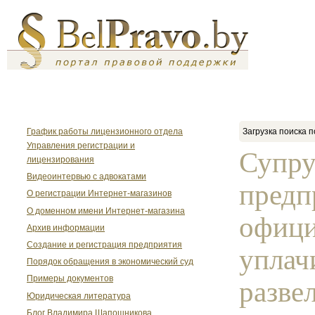
График работы лицензионного отдела
Загрузка поиска п
Управления регистрации и
Супру
лицензирования
Видеоинтервью с адвокатами
предп
О регистрации Интернет-магазинов
О доменном имени Интернет-магазина
офици
Архив информации
Создание и регистрация предприятия
уплач
Порядок обращения в экономический суд
Примеры документов
развел
Юридическая литература
Блог Владимира Шапошникова