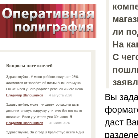
компе
магаз
ли по
На ка
С чег
Вопросы посетителей
пошли
Здравствуйте . У меня ребёнок получает 25%
заяв
алиментов от заработной платы бывшего мужа .
Он женился у него родился ребёнок и и его жена...
Вы зада
Владимир Шапошников
|
4 августа 2026
Здравствуйте, может ли директор школы дать
формате
дополнительную нагрузку учителю без его на то
согласия. Если у учителя уже 30 часов. Я...
даст В
Владимир Шапошников
|
31 июля 2026
разделе
Здравствуйте. За 2 года я брал отпус всего 4 дня