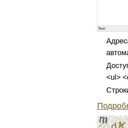
Теги:
Адрес
автом
Досту
<ul> <
Строк
Подроб