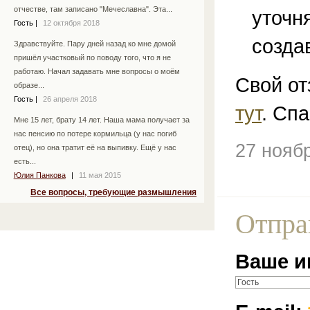
отчестве, там записано "Мечеславна". Эта...
уточн
Гость
|
12 октября 2018
созда
Здравствуйте. Пару дней назад ко мне домой
пришёл участковый по поводу того, что я не
работаю. Начал задавать мне вопросы о моём
Свой от
образе...
Гость
|
26 апреля 2018
тут
. Спа
Мне 15 лет, брату 14 лет. Наша мама получает за
нас пенсию по потере кормильца (у нас погиб
27 нояб
отец), но она тратит её на выпивку. Ещё у нас
есть...
Юлия Панкова
|
11 мая 2015
Все вопросы, требующие размышления
Отпра
Ваше и