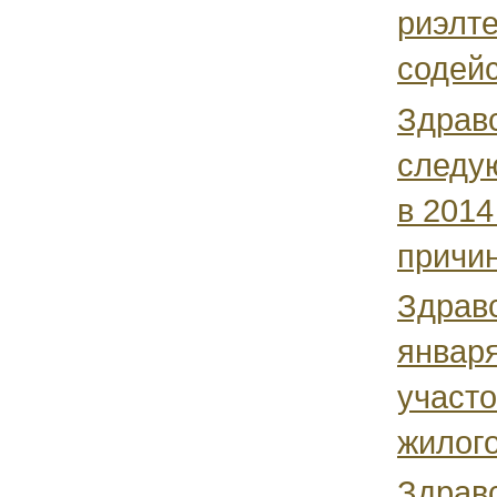
риэлт
содейс
Здравс
следу
в 2014
причин
Здравс
января
участо
жилого
Здравс