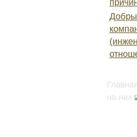
причин
Добрый
компа
(инже
отноше
Главна
на них