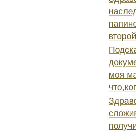
наслед
папино
второй
Подск
докуме
моя ма
что,ко
Здрав
сложив
получи