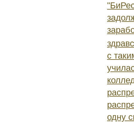
"БиРе
задол
зарабо
здравс
с таки
училас
коллед
распре
распр
одну с