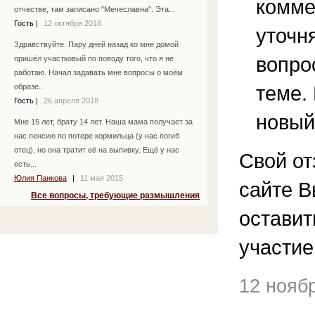
комме
отчестве, там записано "Мечеславна". Эта...
Гость
|
12 октября 2018
уточ
Здравствуйте. Пару дней назад ко мне домой
вопро
пришёл участковый по поводу того, что я не
работаю. Начал задавать мне вопросы о моём
теме.
образе...
Гость
|
26 апреля 2018
новый
Мне 15 лет, брату 14 лет. Наша мама получает за
нас пенсию по потере кормильца (у нас погиб
отец), но она тратит её на выпивку. Ещё у нас
Свой от
есть...
Юлия Панкова
|
11 мая 2015
сайте В
Все вопросы, требующие размышления
остави
участие
12 нояб