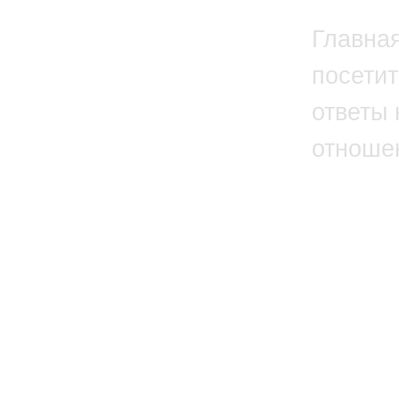
Главна
посетит
ответы 
отноше