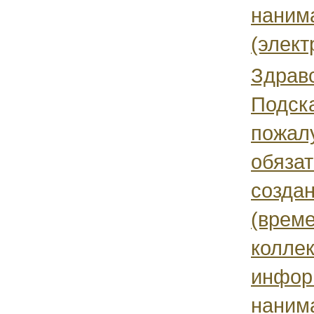
наним
(элект
Здравс
Подск
пожал
обязат
созда
(врем
коллек
инфор
нанима