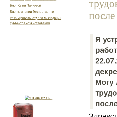
трудо
Блог Юлии Панковой
после
Блог компании Экспертцентр
Режим работы отдела ликвидации
субъектов хозяйствования
Я уст
работ
22.07
декре
Могу 
трудо
после
Здравст