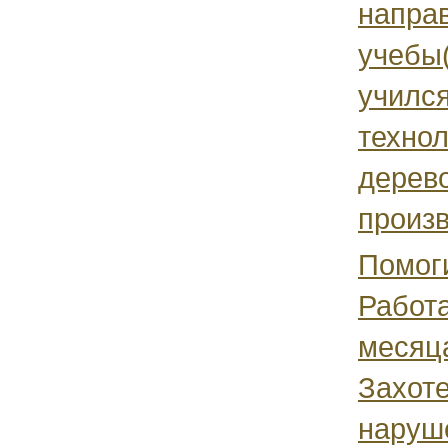
напра
учебы(
учился
технол
дерев
произв
Помог
Работ
месяца
Захоте
наруш