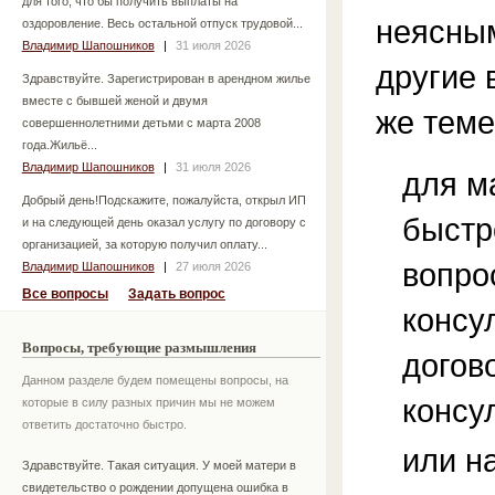
для того, что бы получить выплаты на
неясным
оздоровление. Весь остальной отпуск трудовой...
Владимир Шапошников
|
31 июля 2026
другие 
Здравствуйте. Зарегистрирован в арендном жилье
вместе с бывшей женой и двумя
же теме
совершеннолетними детьми с марта 2008
года.Жильё...
Владимир Шапошников
|
31 июля 2026
для м
Добрый день!Подскажите, пожалуйста, открыл ИП
быстр
и на следующей день оказал услугу по договору с
организацией, за которую получил оплату...
вопро
Владимир Шапошников
|
27 июля 2026
Все вопросы
Задать вопрос
консу
Вопросы, требующие размышления
догов
Данном разделе будем помещены вопросы, на
консу
которые в силу разных причин мы не можем
ответить достаточно быстро.
или н
Здравствуйте. Такая ситуация. У моей матери в
свидетельство о рождении допущена ошибка в