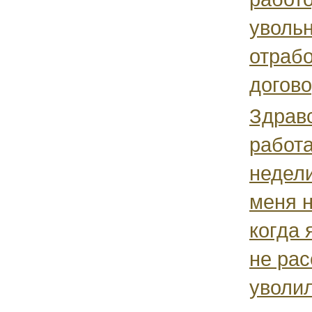
увольн
отрабо
догов
Здравс
работа
недел
меня н
когда 
не рас
уволил