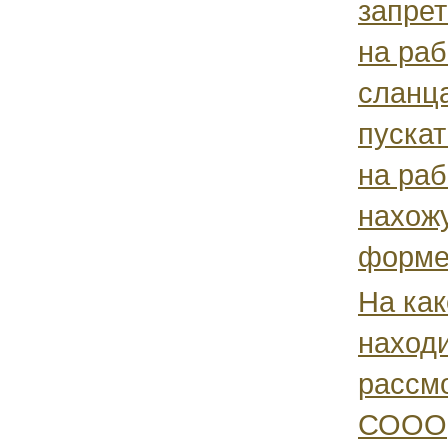
запрет
на раб
сланц
пускат
на раб
нахожу
форме.
На как
наход
рассм
СООО