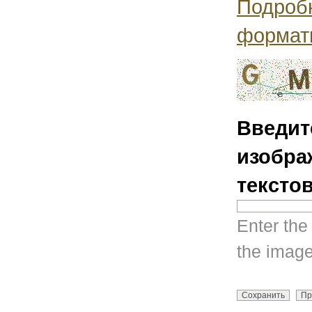
Подроб
формат
Введит
изобра
тексто
Enter the
the image