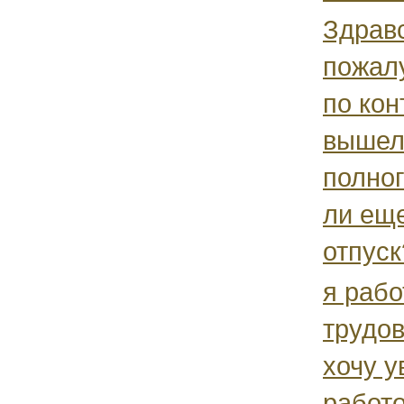
Здрав
пожал
по кон
вышел
полног
ли еще
отпуск?
я рабо
трудов
хочу у
работо