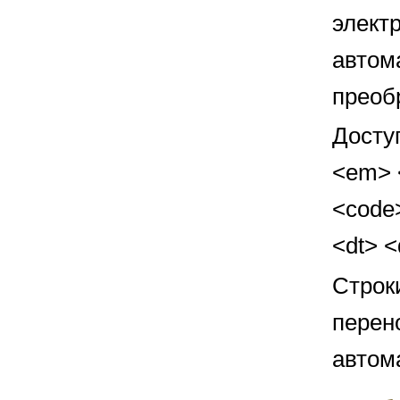
элект
автом
преоб
Досту
<em> <
<code>
<dt> 
Строк
перен
автом