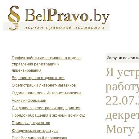
График работы лицензионного отдела
Загрузка поиска п
Управления регистрации и
Я уст
лицензирования
Видеоинтервью с адвокатами
работу
О регистрации Интернет-магазинов
О доменном имени Интернет-магазина
22.07
Архив информации
Создание и регистрация предприятия
декре
Порядок обращения в экономический суд
Примеры документов
Могу 
Юридическая литература
Блог Владимира Шапошникова