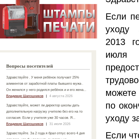
Если п
уходу 
2013 г
июл
предос
Вопросы посетителей
трудов
Здравствуйте . У меня ребёнок получает 25%
алиментов от заработной платы бывшего мужа .
можете 
Он женился у него родился ребёнок и и его жена...
Владимир Шапошников
|
4 августа 2026
по окон
Здравствуйте, может ли директор школы дать
дополнительную нагрузку учителю без его на то
уходу з
согласия. Если у учителя уже 30 часов. Я...
Владимир Шапошников
|
31 июля 2026
Если чт
Здравствуйте. За 2 года я брал отпус всего 4 дня