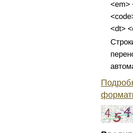
<em> <
<code>
<dt> 
Строк
перен
автом
Подроб
формат