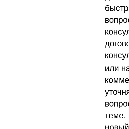
быстр
вопро
консу
догов
консу
или н
комме
уточ
вопро
теме.
новый