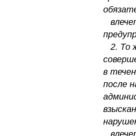
обязат
влече
предуп
2. То ж
соверш
в течен
после 
админи
взыскан
нарушен
влечет