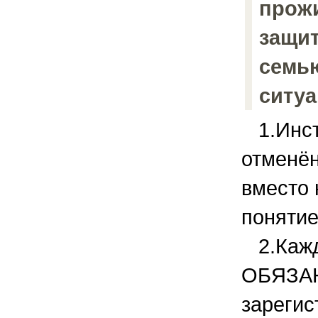
прож
защи
семью
ситуа
1.Инст
отменён
вместо 
поняти
2.Кажд
ОБЯЗА
зарегис