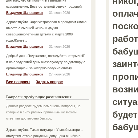
никог
для того, что бы получить выплаты на
оздоровление. Весь остальной отпуск трудовой...
оплач
Владимир Шапошников
|
31 июля 2026
Здравствуйте. Зарегистрирован в арендном жилье
поско
вместе с бывшей женой и двумя
совершеннолетними детьми с марта 2008
работ
года.Жильё...
Владимир Шапошников
|
31 июля 2026
бабу
Добрый день!Подскажите, пожалуйста, открыл ИП
заинт
и на следующей день оказал услугу по договору с
организацией, за которую получил оплату...
пропи
Владимир Шапошников
|
27 июля 2026
Все вопросы
Задать вопрос
возн
Вопросы, требующие размышления
ситуа
Данном разделе будем помещены вопросы, на
будет
которые в силу разных причин мы не можем
ответить достаточно быстро.
бабуш
Здравствуйте. Такая ситуация. У моей матери в
свидетельство о рождении допущена ошибка в