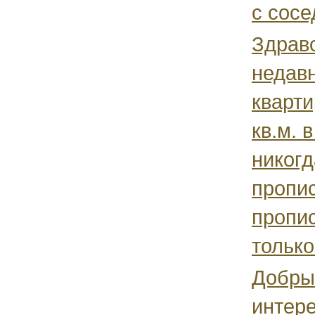
с сосе
Здравс
недав
кварти
кв.м. 
никогд
пропис
пропис
только.
Добры
интер