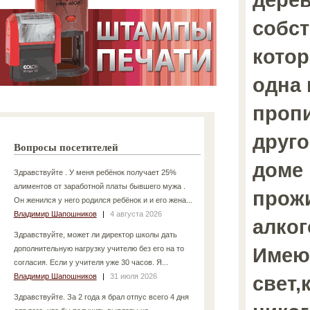
собс
котор
одна 
пропи
друго
Вопросы посетителей
доме 
Здравствуйте . У меня ребёнок получает 25%
алиментов от заработной платы бывшего мужа .
прожи
Он женился у него родился ребёнок и и его жена...
Владимир Шапошников
|
4 августа 2026
алког
Здравствуйте, может ли директор школы дать
Имеют
дополнительную нагрузку учителю без его на то
согласия. Если у учителя уже 30 часов. Я...
Владимир Шапошников
|
31 июля 2026
свет,
Здравствуйте. За 2 года я брал отпус всего 4 дня