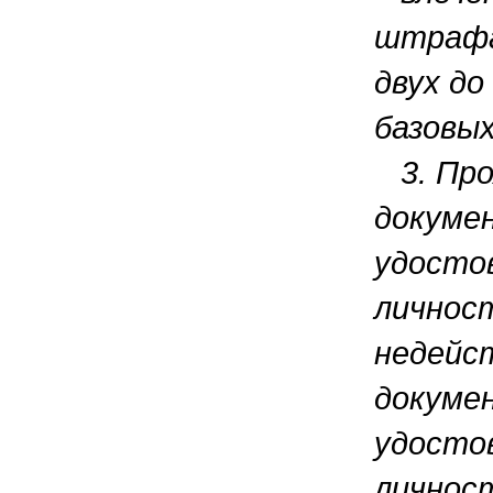
штрафа
двух до
базовых
3. Про
докуме
удосто
личност
недейс
докуме
удосто
личност