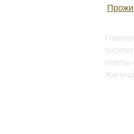
Прожи
Главна
посетит
ответы 
Жилищн