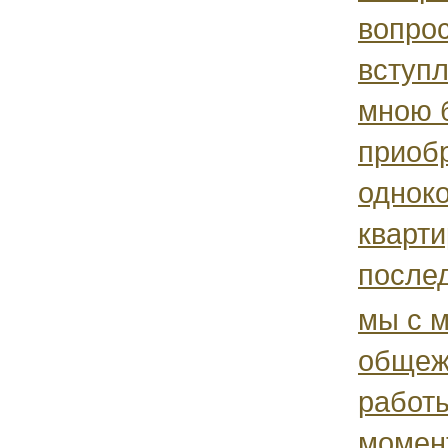
вопро
вступл
мною 
приоб
однок
кварти
после
мы с 
общежи
работы
момен