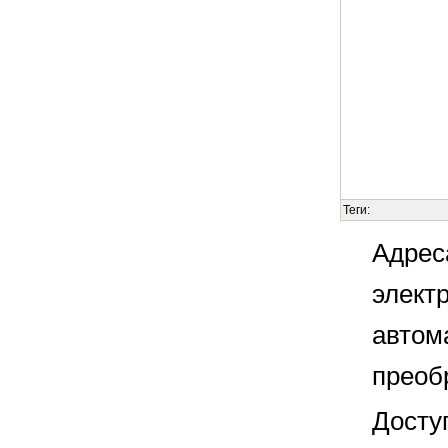
Теги:
Адрес
элект
автом
преоб
Досту