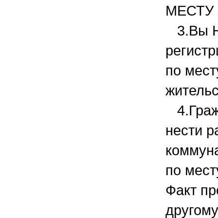
МЕСТУ
3.Вы 
регистр
по мест
жительс
4.Граж
нести р
коммун
по мест
Факт пр
другому