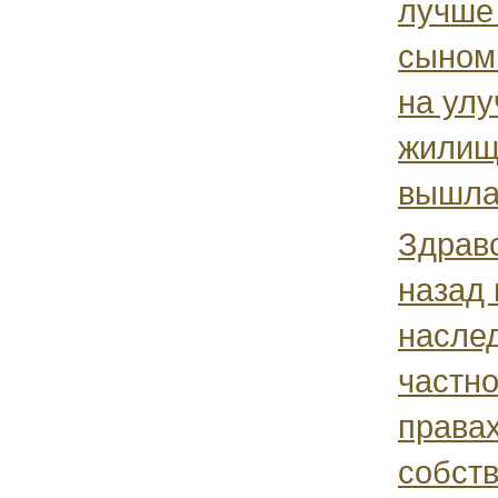
лучше 
сыном 
на ул
жилищ
вышла 
Здравс
назад 
наслед
частно
права
собств