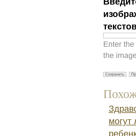
Введит
изобра
тексто
Enter the
the image
Похож
Здравс
могут 
ребенк