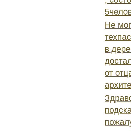
5челов
Не мог
техпас
в дере
достал
от отца
архите
Здравс
подск
пожалу