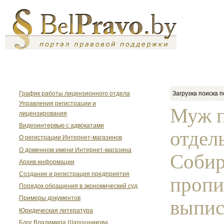
График работы лицензионного отдела
Загрузка поиска п
Управления регистрации и
Муж 
лицензирования
Видеоинтервью с адвокатами
отдел
О регистрации Интернет-магазинов
О доменном имени Интернет-магазина
Собир
Архив информации
Создание и регистрация предприятия
пропи
Порядок обращения в экономический суд
Примеры документов
выпис
Юридическая литература
Блог Владимира Шапошникова