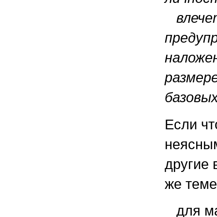
влече
предуп
наложе
размер
базовых
Если чт
неясным
другие 
же теме
для м