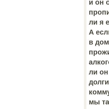
и он 
пропи
ли я 
А есл
в дом
прожи
алког
ли он
долги
комм
мы та