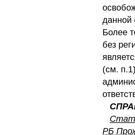
освобож
данной 
Более т
без рег
являет
(см. п.1
админи
ответст
СПР
Стать
РБ Про