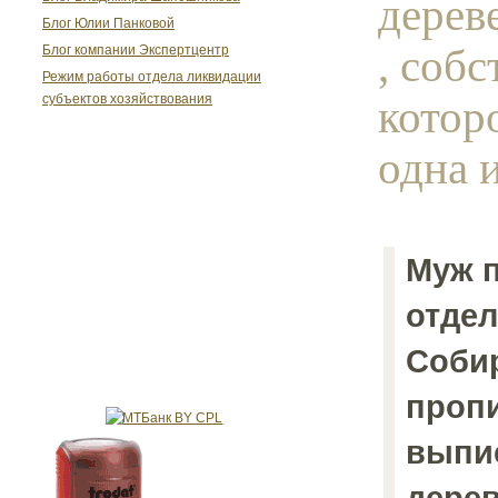
дерев
Блог Юлии Панковой
, соб
Блог компании Экспертцентр
Режим работы отдела ликвидации
котор
субъектов хозяйствования
одна и
Муж 
отдел
Соби
пропи
выпи
дерев