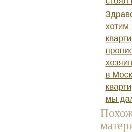
стоял 
Здрав
хотим 
кварти
пропи
хозяин
в Мос
кварти
мы дал
Похо
матер