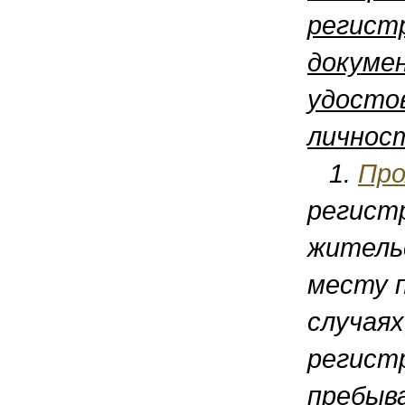
регистр
докуме
удосто
личнос
1.
Про
регист
житель
месту 
случаях
регист
пребыв