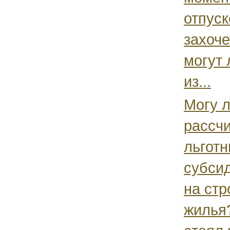
отпуск
захоче
могут 
из...
Могу л
рассчи
льготн
субси
на стр
жилья?