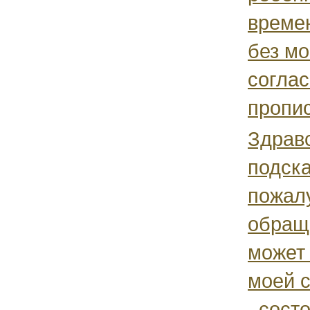
време
без мо
соглас
пропис
Здравс
подск
пожалу
обраща
может
моей 
, сост