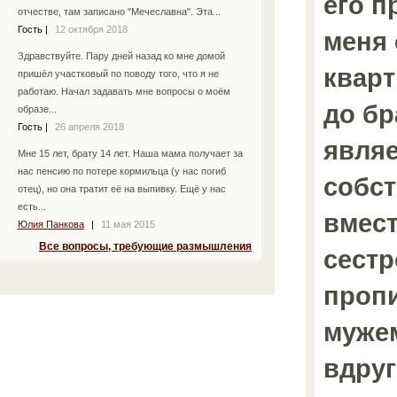
его п
отчестве, там записано "Мечеславна". Эта...
Гость
|
12 октября 2018
меня 
Здравствуйте. Пару дней назад ко мне домой
кварт
пришёл участковый по поводу того, что я не
работаю. Начал задавать мне вопросы о моём
до бр
образе...
Гость
|
26 апреля 2018
явля
Мне 15 лет, брату 14 лет. Наша мама получает за
нас пенсию по потере кормильца (у нас погиб
собс
отец), но она тратит её на выпивку. Ещё у нас
есть...
вмест
Юлия Панкова
|
11 мая 2015
Все вопросы, требующие размышления
сестр
проп
мужем
вдруг