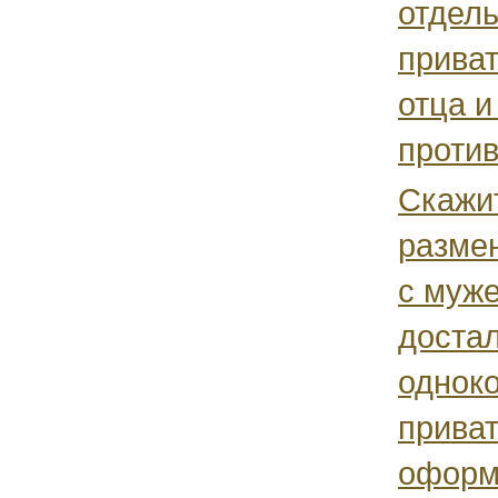
отдель
прива
отца и
против
Скажи
размен
с муж
доста
однок
прива
оформ