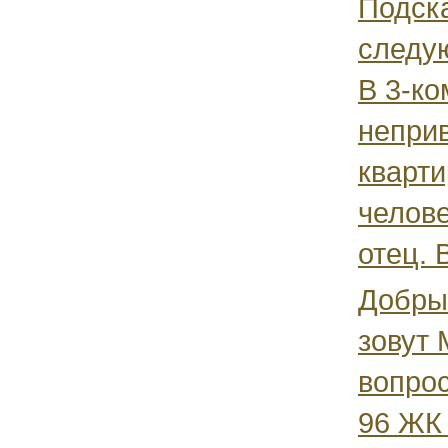
Подск
следу
В 3-ко
непри
кварти
челове
отец. В
Добры
зовут 
вопрос
96 ЖК