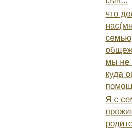
сын...
что де
нас(м
семью
общеж
мы не
куда о
помощ
Я с се
прожи
родите