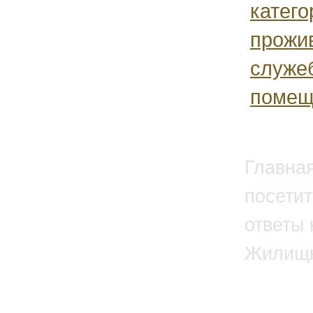
катего
прожи
служе
помеще
Главна
посетит
ответы 
Жилищн