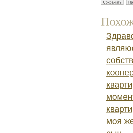
Похож
Здравс
являю
собст
коопе
кварт
момент
кварти
моя же