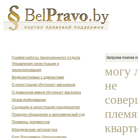
График работы лицензионного отдела
Загрузка поиска п
Управления регистрации и
могу 
лицензирования
Видеоинтервью с адвокатами
не
О регистрации Интернет-магазинов
О доменном имени Интернет-магазина
совер
Архив информации
Создание и регистрация предприятия
племя
Порядок обращения в экономический суд
Примеры документов
кварт
Юридическая литература
Блог Владимира Шапошникова