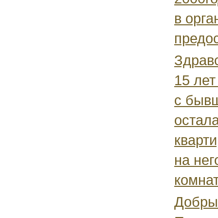
в орга
предос
Здравс
15 лет
с быв
остала
кварт
на нег
комнат
Добры