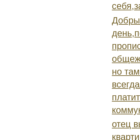
себя,з
Добры
день,п
пропи
общеж
но там
всегда
платит
коммун
отец в
кварти