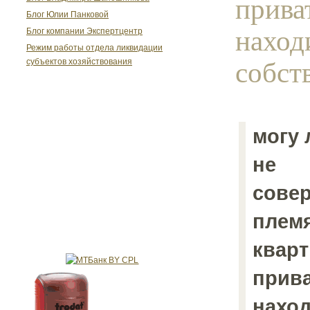
прива
Блог Юлии Панковой
наход
Блог компании Экспертцентр
Режим работы отдела ликвидации
собст
субъектов хозяйствования
могу 
не
сове
плем
кварт
прива
наход