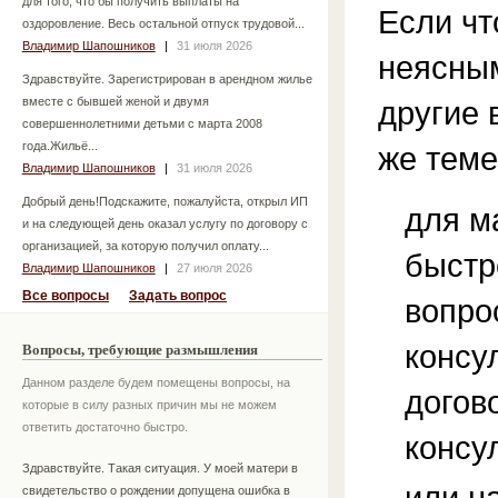
для того, что бы получить выплаты на
Если чт
оздоровление. Весь остальной отпуск трудовой...
Владимир Шапошников
|
31 июля 2026
неясным
Здравствуйте. Зарегистрирован в арендном жилье
вместе с бывшей женой и двумя
другие 
совершеннолетними детьми с марта 2008
года.Жильё...
же теме
Владимир Шапошников
|
31 июля 2026
Добрый день!Подскажите, пожалуйста, открыл ИП
для м
и на следующей день оказал услугу по договору с
организацией, за которую получил оплату...
быстр
Владимир Шапошников
|
27 июля 2026
Все вопросы
Задать вопрос
вопро
консу
Вопросы, требующие размышления
Данном разделе будем помещены вопросы, на
догов
которые в силу разных причин мы не можем
ответить достаточно быстро.
консу
Здравствуйте. Такая ситуация. У моей матери в
или н
свидетельство о рождении допущена ошибка в