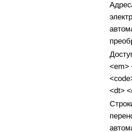
Адрес
элект
автом
преоб
Досту
<em> <
<code>
<dt> 
Строк
перен
автом