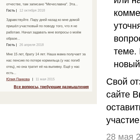
отчестве, там записано "Мечеславна". Эта...
комме
Гость
|
12 октября 2018
Здравствуйте. Пару дней назад ко мне домой
уточ
пришёл участковый по поводу того, что я не
работаю. Начал задавать мне вопросы о моём
вопро
образе...
Гость
|
26 апреля 2018
теме.
Мне 15 лет, брату 14 лет. Наша мама получает за
нас пенсию по потере кормильца (у нас погиб
новый
отец), но она тратит её на выпивку. Ещё у нас
есть...
Свой от
Юлия Панкова
|
11 мая 2015
Все вопросы, требующие размышления
сайте В
остави
участие
28 мая 