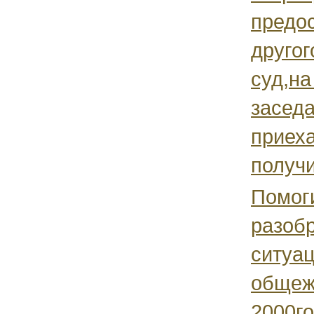
предо
другог
суд,на
заседа
приеха
получи
Помог
разобр
ситуа
общеж
2000г