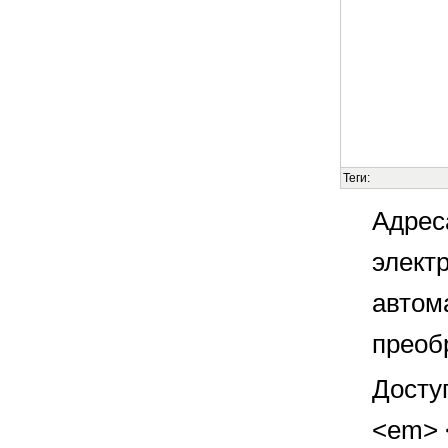
Теги:
Адрес
элект
автом
преоб
Досту
<em> <