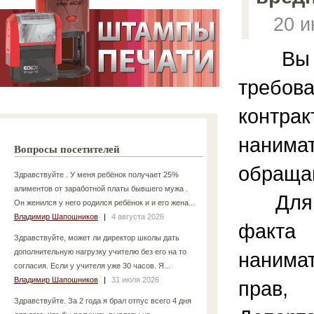
20 
Вы и
требов
контр
нанимат
Вопросы посетителей
обращай
Здравствуйте . У меня ребёнок получает 25%
алиментов от заработной платы бывшего мужа .
Для п
Он женился у него родился ребёнок и и его жена...
Владимир Шапошников
|
4 августа 2026
факт
Здравствуйте, может ли директор школы дать
дополнительную нагрузку учителю без его на то
наним
согласия. Если у учителя уже 30 часов. Я...
Владимир Шапошников
|
31 июля 2026
прав,
Здравствуйте. За 2 года я брал отпус всего 4 дня