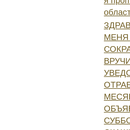
я проп
област
ЗДРАВ
МЕНЯ
СОКР
ВРУЧ
УВЕД
ОТРА
МЕСЯЦ
ОБЪЯ
СУББ