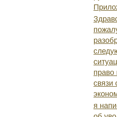
Прилож
Здрав
пожал
разобр
следу
ситуа
право 
связи 
эконом
я напи
об уво