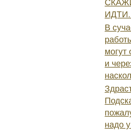
СКАЖ
ИДТИ..
В суча
работы
могут 
и чере
наскол
Здраст
Подск
пожалу
надо у