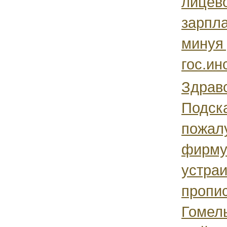
лицево
зарпла
минуя
гос.ин
Здравс
Подск
пожал
фирму
устраи
пропис
Гомель