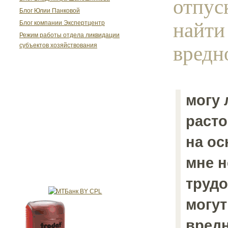
отпус
Блог Юлии Панковой
найти
Блог компании Экспертцентр
Режим работы отдела ликвидации
вредн
субъектов хозяйствования
могу 
расто
на ос
мне н
трудо
могут
вредн