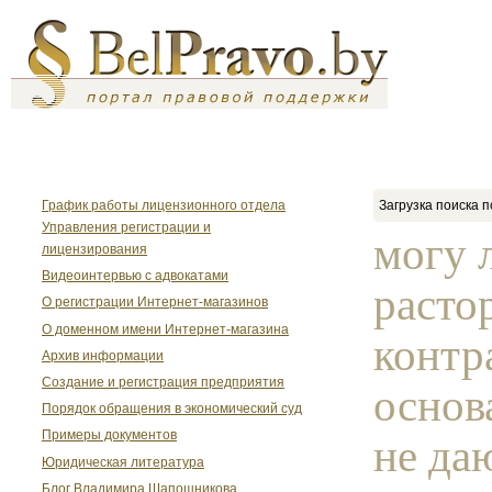
График работы лицензионного отдела
Загрузка поиска п
Управления регистрации и
могу 
лицензирования
Видеоинтервью с адвокатами
расто
О регистрации Интернет-магазинов
О доменном имени Интернет-магазина
контр
Архив информации
Создание и регистрация предприятия
основ
Порядок обращения в экономический суд
Примеры документов
не да
Юридическая литература
Блог Владимира Шапошникова