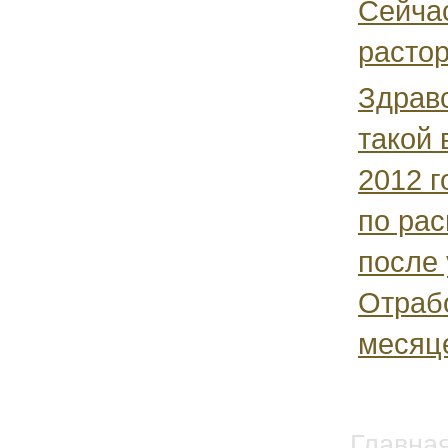
Сейча
растор
Здравс
такой 
2012 г
по ра
после 
Отраб
месяце
Главна