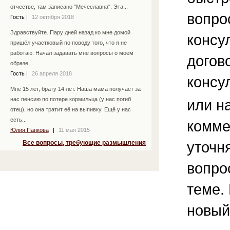
отчестве, там записано "Мечеславна". Эта...
вопро
Гость
|
12 октября 2018
Здравствуйте. Пару дней назад ко мне домой
консу
пришёл участковый по поводу того, что я не
работаю. Начал задавать мне вопросы о моём
догов
образе...
Гость
|
26 апреля 2018
консу
Мне 15 лет, брату 14 лет. Наша мама получает за
нас пенсию по потере кормильца (у нас погиб
или н
отец), но она тратит её на выпивку. Ещё у нас
есть...
комме
Юлия Панкова
|
11 мая 2015
уточ
Все вопросы, требующие размышления
вопро
теме.
новый