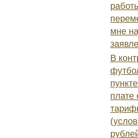
работы
перем
мне н
заявле
В конт
футбо
пункте
плате 
тариф
(услов
рублей