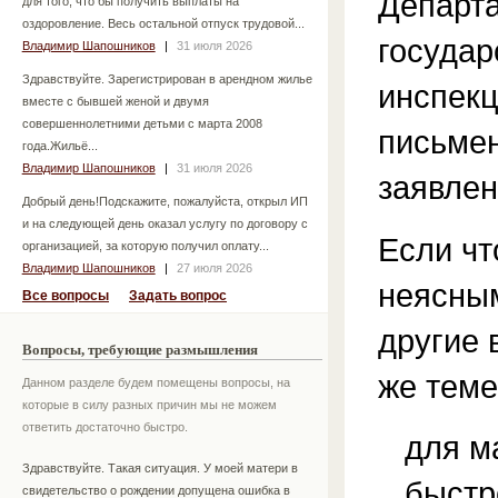
Департ
для того, что бы получить выплаты на
оздоровление. Весь остальной отпуск трудовой...
государ
Владимир Шапошников
|
31 июля 2026
Здравствуйте. Зарегистрирован в арендном жилье
инспек
вместе с бывшей женой и двумя
совершеннолетними детьми с марта 2008
письме
года.Жильё...
Владимир Шапошников
|
31 июля 2026
заявлен
Добрый день!Подскажите, пожалуйста, открыл ИП
и на следующей день оказал услугу по договору с
Если чт
организацией, за которую получил оплату...
Владимир Шапошников
|
27 июля 2026
неясным
Все вопросы
Задать вопрос
другие 
Вопросы, требующие размышления
же теме
Данном разделе будем помещены вопросы, на
которые в силу разных причин мы не можем
ответить достаточно быстро.
для м
Здравствуйте. Такая ситуация. У моей матери в
быстр
свидетельство о рождении допущена ошибка в