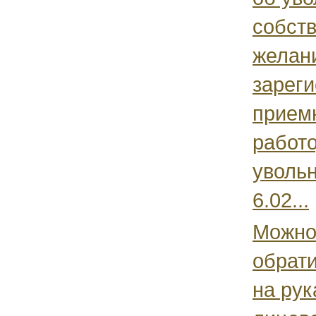
собст
желан
зареги
прием
работо
уволь
6.02...
Можно
обрати
на рук