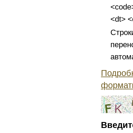
<code>
<dt> 
Строк
перен
автом
Подроб
формат
Введит