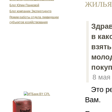
жилья
Блог Юлии Панковой
Блог компании Экспертцентр
Режим работы отдела ликвидации
субъектов хозяйствования
Здрав
в как
взять
молод
поку
8 мая
Это ре
Вам.