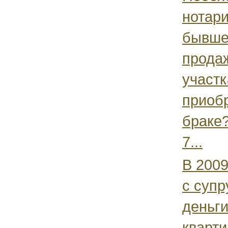
нотар
бывше
прода
участк
приобр
браке?
7...
В 2009
с супр
деньг
кварти