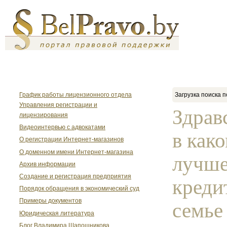
График работы лицензионного отдела
Загрузка поиска п
Управления регистрации и
Здрав
лицензирования
Видеоинтервью с адвокатами
в как
О регистрации Интернет-магазинов
О доменном имени Интернет-магазина
лучше
Архив информации
Создание и регистрация предприятия
креди
Порядок обращения в экономический суд
Примеры документов
семье
Юридическая литература
Блог Владимира Шапошникова