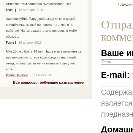
отчестве, там записано "Мечеславна". Эта...
Граждан
Гость
|
12 октября 2018
Здравствуйте. Пару дней назад ко мне домой
Отпра
пришёл участковый по поводу того, что я не
работаю. Начал задавать мне вопросы о моём
комме
образе...
Гость
|
26 апреля 2018
Ваше и
Мне 15 лет, брату 14 лет. Наша мама получает за
нас пенсию по потере кормильца (у нас погиб
отец), но она тратит её на выпивку. Ещё у нас
есть...
E-mail:
Юлия Панкова
|
11 мая 2015
Все вопросы, требующие размышления
Содержан
является
предназн
Домашн