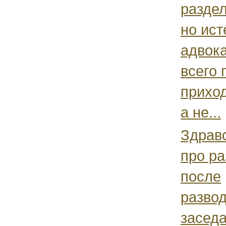
раздел
но ис
адвока
всего 
приход
а не...
Здравс
про р
после
развод
засед