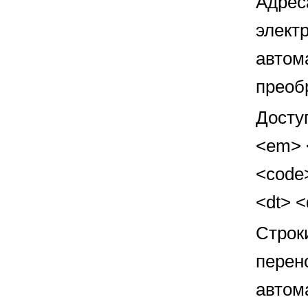
Адрес
элект
автом
преоб
Досту
<em> <
<code>
<dt> 
Строк
перен
автом