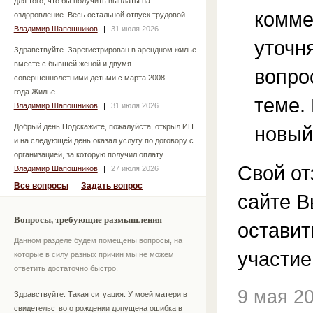
для того, что бы получить выплаты на
комме
оздоровление. Весь остальной отпуск трудовой...
Владимир Шапошников
|
31 июля 2026
уточ
Здравствуйте. Зарегистрирован в арендном жилье
вместе с бывшей женой и двумя
вопро
совершеннолетними детьми с марта 2008
года.Жильё...
теме.
Владимир Шапошников
|
31 июля 2026
Добрый день!Подскажите, пожалуйста, открыл ИП
новый
и на следующей день оказал услугу по договору с
организацией, за которую получил оплату...
Свой от
Владимир Шапошников
|
27 июля 2026
Все вопросы
Задать вопрос
сайте В
Вопросы, требующие размышления
остави
Данном разделе будем помещены вопросы, на
участие
которые в силу разных причин мы не можем
ответить достаточно быстро.
9 мая 2
Здравствуйте. Такая ситуация. У моей матери в
свидетельство о рождении допущена ошибка в