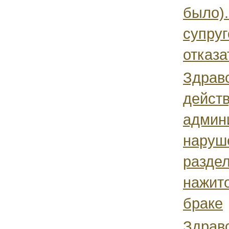
было).
супруг
отказа
Здравс
дейст
админ
наруш
разде
нажито
браке
Здравс