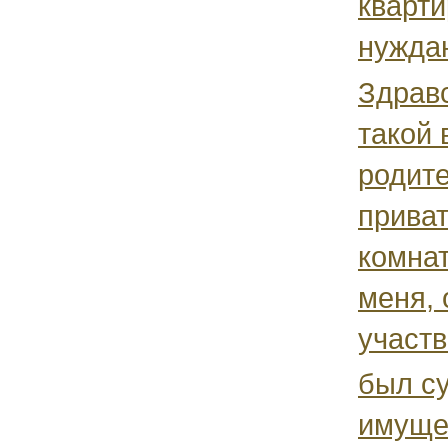
кварти
нужда
Здравс
такой 
родит
прива
комнат
меня, 
участв
был су
имуще