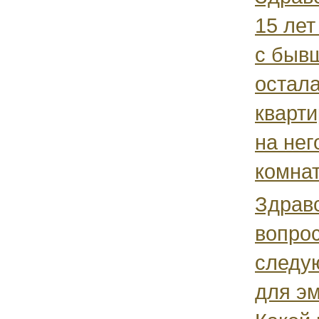
15 лет
с быв
остала
кварт
на нег
комнат
Здрав
вопрос
следу
для э