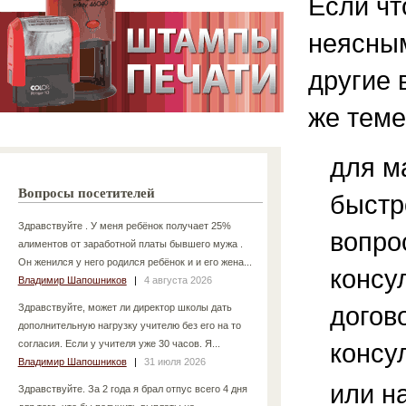
Если чт
неясным
другие 
же теме
для м
Вопросы посетителей
быстр
Здравствуйте . У меня ребёнок получает 25%
вопро
алиментов от заработной платы бывшего мужа .
Он женился у него родился ребёнок и и его жена...
консу
Владимир Шапошников
|
4 августа 2026
догов
Здравствуйте, может ли директор школы дать
дополнительную нагрузку учителю без его на то
согласия. Если у учителя уже 30 часов. Я...
консу
Владимир Шапошников
|
31 июля 2026
или н
Здравствуйте. За 2 года я брал отпус всего 4 дня