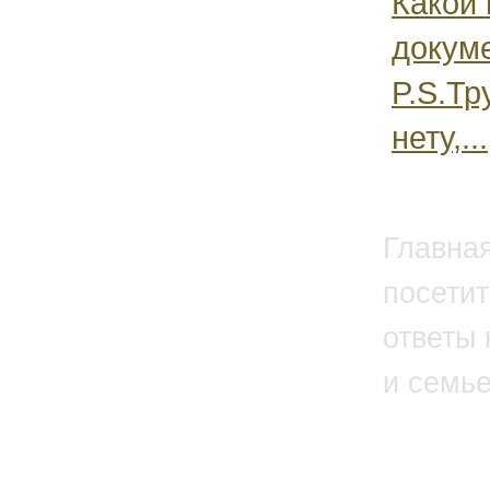
Какой
докум
P.S.Тр
нету,...
Главна
посетит
ответы 
и семь