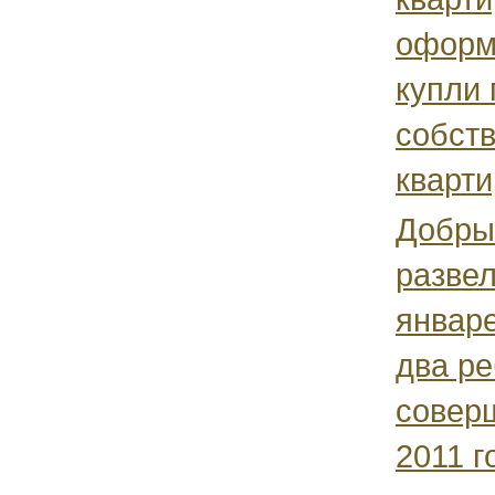
оформ
купли
собст
кварти
Добрый
развел
январе
два ре
соверш
2011 г