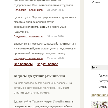
для того, что бы получить выплаты на
Стиль
оздоровление. Весь остальной отпуск трудовой...
Владимир Шапошников
|
31 июля 2026
Здравствуйте. Зарегистрирован в арендном жилье
вместе с бывшей женой и двумя
совершеннолетними детьми с марта 2008
года.Жильё...
Владимир Шапошников
|
31 июля 2026
Добрый день!Подскажите, пожалуйста, открыл ИП
и на следующей день оказал услугу по договору с
организацией, за которую получил оплату...
Владимир Шапошников
|
27 июля 2026
Все вопросы
Задать вопрос
Теги:
Вопросы, требующие размышления
Адреса
Доступн
Данном разделе будем помещены вопросы, на
Строки
которые в силу разных причин мы не можем
ответить достаточно быстро.
Подробнее 
Здравствуйте. Такая ситуация. У моей матери в
свидетельство о рождении допущена ошибка в