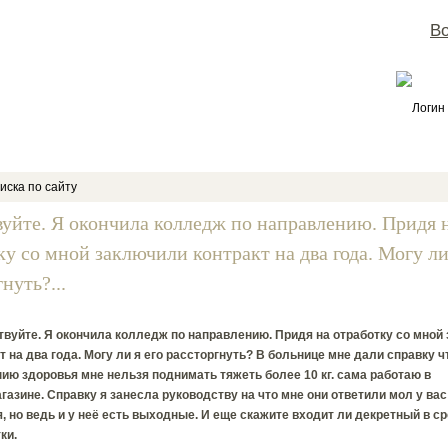
Во
Логин
иска по сайту
вуйте. Я окончила колледж по направлению. Придя 
ку со мной заключили контракт на два года. Могу ли
нуть?...
вуйте. Я окончила колледж по направлению. Придя на отработку со мной
т на два года. Могу ли я его рассторгнуть? В больнице мне дали справку ч
ию здоровья мне нельзя поднимать тяжеть более 10 кг. сама работаю в
газине. Справку я занесла руководству на что мне они ответили мол у вас
, но ведь и у неё есть выходные. И еще скажите входит ли декретный в ср
ки.