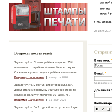
личной 
или нап
новый в
Свой отзыв 
23 июля 2014
Отправи
Вопросы посетителей
Ваше имя:
*
Здравствуйте . У меня ребёнок получает 25%
алиментов от заработной платы бывшего мужа .
Он женился у него родился ребёнок и и его жена...
E-mail:
*
Владимир Шапошников
|
4 августа 2026
Содержание эт
Здравствуйте, может ли директор школы дать
дополнительную нагрузку учителю без его на то
Домашняя с
согласия. Если у учителя уже 30 часов. Я...
Владимир Шапошников
|
31 июля 2026
Комментар
Здравствуйте. За 2 года я брал отпус всего 4 дня