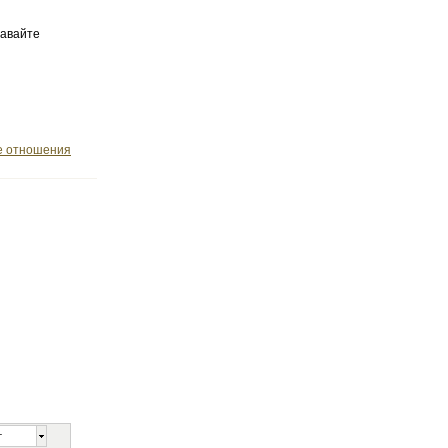
давайте
е отношения
т