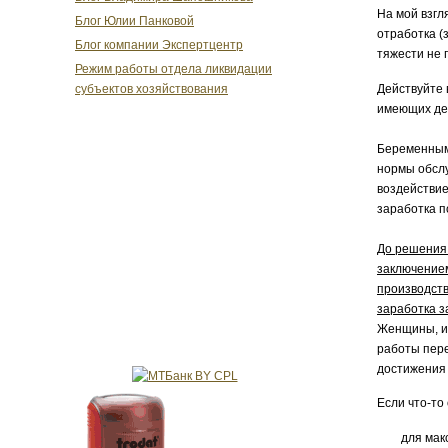
На мой взгл
Блог Юлии Панковой
отработка (
Блог компании Экспертцентр
тяжести не 
Режим работы отдела ликвидации
Действуйте 
субъектов хозяйствования
имеющих дет
Беременным
нормы обслу
воздействие
заработка п
До решения 
заключением
производств
заработка з
Женщины, им
работы пере
достижения 
Если что-то
для мак