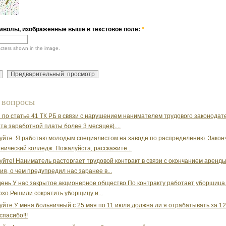
мволы, изображенные выше в текстовое поле:
*
acters shown in the image.
 вопросы
 по статье 41 ТК РБ в связи с нарушением нанимателем трудового законодат
та заработной платы более 3 месяцев)....
уйте. Я работаю молодым специалистом на заводе по распределению. Закон
нический колледж. Пожалуйста, расскажите...
уйте! Наниматель расторгает трудовой контракт в связи с окончанием аренд
я, о чем предупредил нас заранее в...
ень.У нас закрытое акционерное общество.По контракту работает уборщица
охо.Решили сократить уборщицу и...
уйте.У меня больничный с 25 мая по 11 июля,должна ли я отрабатывать за 1
спасибо!!!