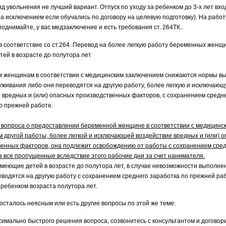
яд увольнения не лучший вариант. Отпуск по уходу за ребенком до 3-х лет вхо
за исключением если обучались по договору на целевую подготовку). На работ
поднимайте, у вас медзаключение и есть требования ст. 264ТК..
в соответствие со ст.264. Перевод на более легкую работу беременных женщ
ей в возрасте до полутора лет
 женщинам в соответствии с медицинским заключением снижаются нормы вы
живания либо они переводятся на другую работу, более легкую и исключаю
 вредных и (или) опасных производственных факторов, с сохранением средн
о прежней работе.
вопроса о предоставлении беременной женщине в соответствии с медицинс
 другой работы, более легкой и исключающей воздействие вредных и (или) 
енных факторов, она подлежит освобождению от работы с сохранением сре
а все пропущенные вследствие этого рабочие дни за счет нанимателя.
еющие детей в возрасте до полутора лет, в случае невозможности выполне
водятся на другую работу с сохранением среднего заработка по прежней ра
ребенком возраста полутора лет.
 осталось неясным или есть другие вопросы по этой же теме:
симально быстрого решения вопроса, созвонитесь с консультантом и договор