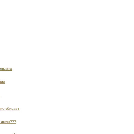
ельства
чил
ы
,но убирает
2 июля???