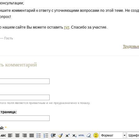
консультации;
ишите комментарий к ответу с уточняющими вопросами по этой теме. Не соз
опрос!
о нашем сайте Вы можете оставить
тут
. Спасибо за участие.
 — Гость
Трудовы
ть комментарий
ого поля является приватным и не предназначено к показу.
траница:
ий:
*
Формат
Шриф