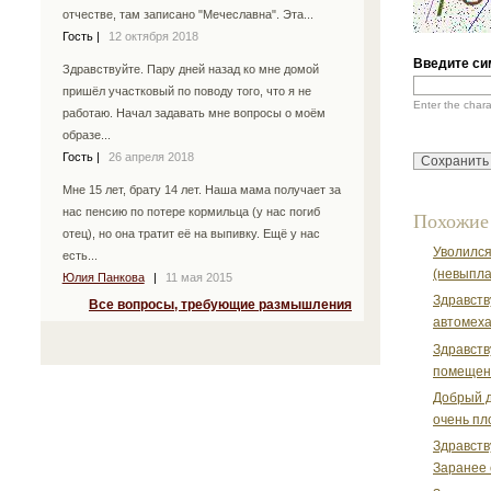
отчестве, там записано "Мечеславна". Эта...
Гость
|
12 октября 2018
Введите си
Здравствуйте. Пару дней назад ко мне домой
пришёл участковый по поводу того, что я не
Enter the char
работаю. Начал задавать мне вопросы о моём
образе...
Гость
|
26 апреля 2018
Мне 15 лет, брату 14 лет. Наша мама получает за
нас пенсию по потере кормильца (у нас погиб
Похожие
отец), но она тратит её на выпивку. Ещё у нас
Уволился
есть...
(невыпла
Юлия Панкова
|
11 мая 2015
Здравств
Все вопросы, требующие размышления
автомеха
Здравств
помещени
Добрый д
очень пл
Здравств
Заранее 