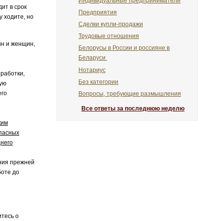
Индивидуальные предприниматели
дит в срок
Предприятия
у ходите, но
Сделки купли-продажи
Трудовые отношения
ин и женщин,
Белорусы в России и россияне в
Беларуси
Нотариус
работки,
Без категории
щую
его
Вопросы, требующие размышления
Все ответы за последнюю неделю
ким
опасных
днего
ния прежней
боте до
итесь о