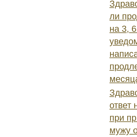
Здрав
ли про
на 3, 
уведо
написа
продле
месяца
Здрав
ответ 
при пр
мужу 