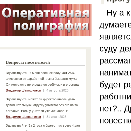
Ну а к
думает
являетс
суду де
рассмат
Вопросы посетителей
нанимат
Здравствуйте . У меня ребёнок получает 25%
алиментов от заработной платы бывшего мужа .
будет р
Он женился у него родился ребёнок и и его жена...
Владимир Шапошников
|
4 августа 2026
работни
Здравствуйте, может ли директор школы дать
дополнительную нагрузку учителю без его на то
нет?.. Д
согласия. Если у учителя уже 30 часов. Я...
Владимир Шапошников
|
31 июля 2026
повестк
Здравствуйте. За 2 года я брал отпус всего 4 дня