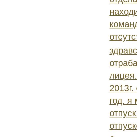
находи
команд
отсутс
здравс
отраб
лицея.
2013г.
год. я
отпуск
отпуск