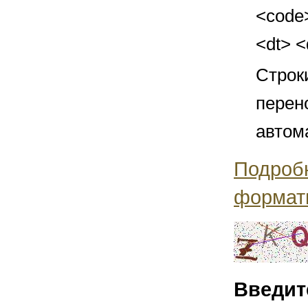
<code>
<dt> 
Строк
перен
автом
Подроб
формат
Введит