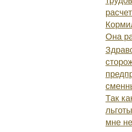
трудов
расчет
Корми
Она ра
Здрав
сторо
предп
сменн
Так ка
льгот
мне не