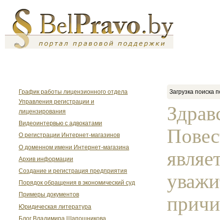
График работы лицензионного отдела
Загрузка поиска п
Управления регистрации и
Здрав
лицензирования
Видеоинтервью с адвокатами
Повес
О регистрации Интернет-магазинов
О доменном имени Интернет-магазина
являе
Архив информации
Создание и регистрация предприятия
уважи
Порядок обращения в экономический суд
Примеры документов
прич
Юридическая литература
Блог Владимира Шапошникова