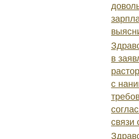
довол
зарпла
выясни
Здравс
в заяв
растор
с нан
требо
соглас
связи с
Здрав