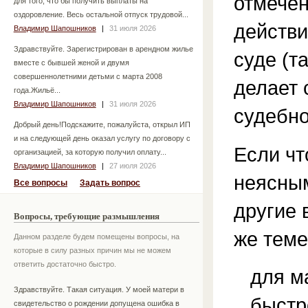
отмечен
для того, что бы получить выплаты на
оздоровление. Весь остальной отпуск трудовой...
действи
Владимир Шапошников
|
31 июля 2026
Здравствуйте. Зарегистрирован в арендном жилье
суде (т
вместе с бывшей женой и двумя
совершеннолетними детьми с марта 2008
делает 
года.Жильё...
Владимир Шапошников
|
31 июля 2026
судебно
Добрый день!Подскажите, пожалуйста, открыл ИП
и на следующей день оказал услугу по договору с
Если чт
организацией, за которую получил оплату...
Владимир Шапошников
|
27 июля 2026
неясным
Все вопросы
Задать вопрос
другие 
Вопросы, требующие размышления
же теме
Данном разделе будем помещены вопросы, на
которые в силу разных причин мы не можем
ответить достаточно быстро.
для м
Здравствуйте. Такая ситуация. У моей матери в
быстр
свидетельство о рождении допущена ошибка в