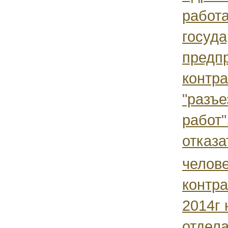
работа
госуд
предпр
контра
"разъе
работ"
отказа
челове
контра
2014г
отдела