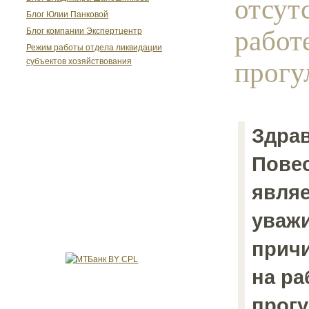
отсут
Блог Юлии Панковой
работ
Блог компании Экспертцентр
Режим работы отдела ликвидации
прогу
субъектов хозяйствования
Здрав
Повес
явля
уваж
причи
на ра
прог