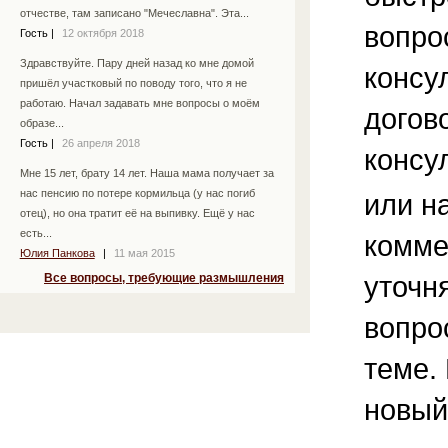
отчестве, там записано "Мечеславна". Эта...
вопро
Гость
|
12 октября 2018
Здравствуйте. Пару дней назад ко мне домой
консу
пришёл участковый по поводу того, что я не
работаю. Начал задавать мне вопросы о моём
догов
образе...
Гость
|
26 апреля 2018
консу
Мне 15 лет, брату 14 лет. Наша мама получает за
нас пенсию по потере кормильца (у нас погиб
или н
отец), но она тратит её на выпивку. Ещё у нас
есть...
комме
Юлия Панкова
|
11 мая 2015
уточ
Все вопросы, требующие размышления
вопро
теме.
новый