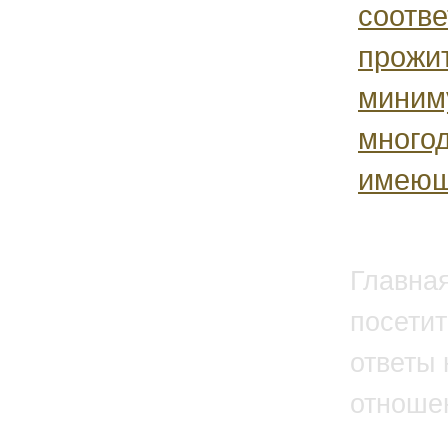
соотв
прожи
миним
много
имеюще
Главна
посетит
ответы 
отноше