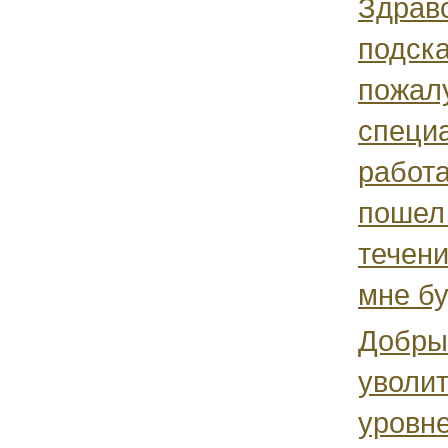
Здравс
подск
пожал
специ
работ
пошел
течени
мне бу
Добры
уволит
уровн