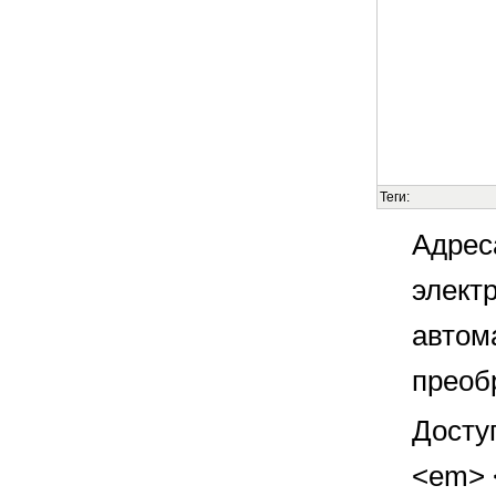
Теги:
Адрес
элект
автом
преоб
Досту
<em> <