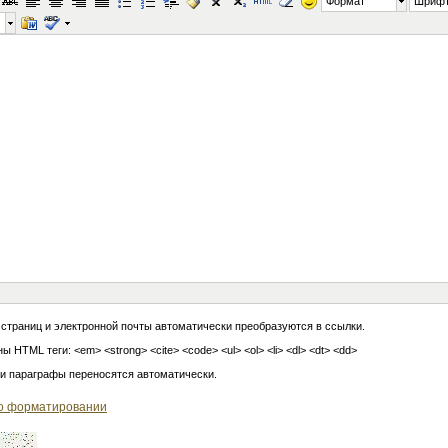
Формат
Шриф
 страниц и электронной почты автоматически преобразуются в ссылки.
ы HTML теги: <em> <strong> <cite> <code> <ul> <ol> <li> <dl> <dt> <dd>
 и параграфы переносятся автоматически.
о форматировании