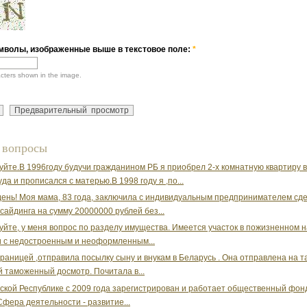
мволы, изображенные выше в текстовое поле:
*
acters shown in the image.
 вопросы
уйте.В 1996году будучи гражданином РБ я приобрел 2-х комнатную квартиру в
да и прописался с матерью.В 1998 году я ,по...
ень! Моя мама, 83 года, заключила с индивидуальным предпринимателем сде
сайдинга на сумму 20000000 рублей без...
уйте, у меня вопрос по разделу имущества. Имеется участок в пожизненном
 с недостроенным и неоформленным...
границей ,отправила посылку сыну и внукам в Беларусь . Она отправлена на 
й таможенный досмотр. Почитала в...
ской Республике с 2009 года зарегистрирован и работает общественный фон
Сфера деятельности - развитие...