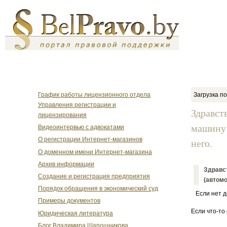
График работы лицензионного отдела
Загрузка по
Управления регистрации и
Здравст
лицензирования
машину 
Видеоинтервью с адвокатами
О регистрации Интернет-магазинов
него.
О доменном имени Интернет-магазина
Архив информации
Здравс
Создание и регистрация предприятия
(автомо
Порядок обращения в экономический суд
Если нет до
Примеры документов
Если что-то
Юридическая литература
Блог Владимира Шапошникова