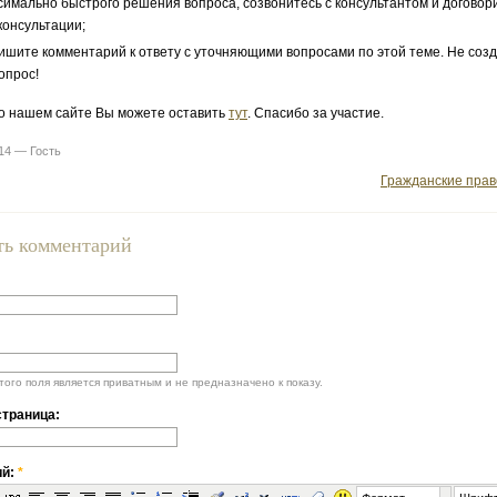
симально быстрого решения вопроса, созвонитесь с консультантом и договор
консультации;
ишите комментарий к ответу с уточняющими вопросами по этой теме. Не соз
опрос!
о нашем сайте Вы можете оставить
тут
. Спасибо за участие.
14 — Гость
Гражданские пра
ть комментарий
ого поля является приватным и не предназначено к показу.
траница:
ий:
*