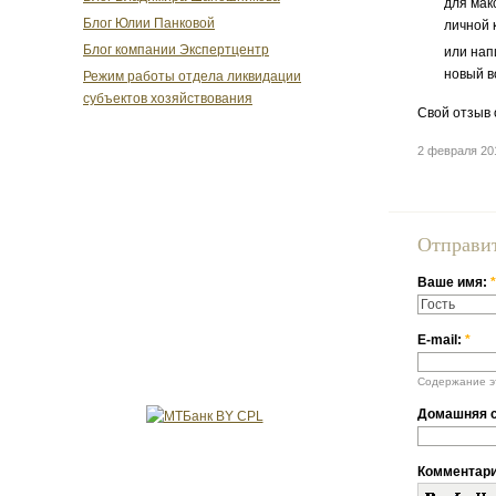
для мак
Блог Юлии Панковой
личной 
Блог компании Экспертцентр
или нап
новый в
Режим работы отдела ликвидации
субъектов хозяйствования
Свой отзыв 
2 февраля 20
Отправи
Ваше имя:
*
E-mail:
*
Содержание эт
Домашняя с
Комментар