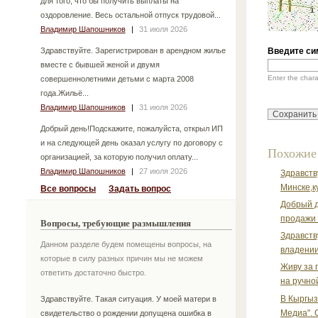
для того, что бы получить выплаты на
оздоровление. Весь остальной отпуск трудовой...
Владимир Шапошников
|
31 июля 2026
Здравствуйте. Зарегистрирован в арендном жилье
Введите си
вместе с бывшей женой и двумя
Enter the char
совершеннолетними детьми с марта 2008
года.Жильё...
Владимир Шапошников
|
31 июля 2026
Добрый день!Подскажите, пожалуйста, открыл ИП
и на следующей день оказал услугу по договору с
Похожие
организацией, за которую получил оплату...
Владимир Шапошников
|
27 июля 2026
Здравств
Минске,ку
Все вопросы
Задать вопрос
Добрый д
продажи 
Вопросы, требующие размышления
Здравств
Данном разделе будем помещены вопросы, на
владении
которые в силу разных причин мы не можем
Живу за 
ответить достаточно быстро.
на ручно
В Кыргыз
Здравствуйте. Такая ситуация. У моей матери в
Медиа". 
свидетельство о рождении допущена ошибка в