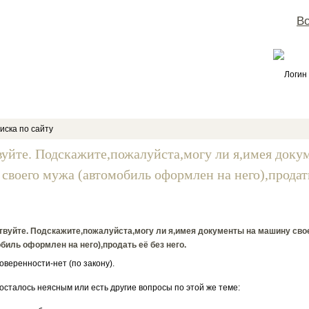
Во
Логин
иска по сайту
вуйте. Подскажите,пожалуйста,могу ли я,имея доку
своего мужа (автомобиль оформлен на него),продать
твуйте. Подскажите,пожалуйста,могу ли я,имея документы на машину сво
биль оформлен на него),продать её без него.
веренности-нет (по закону).
 осталось неясным или есть другие вопросы по этой же теме: