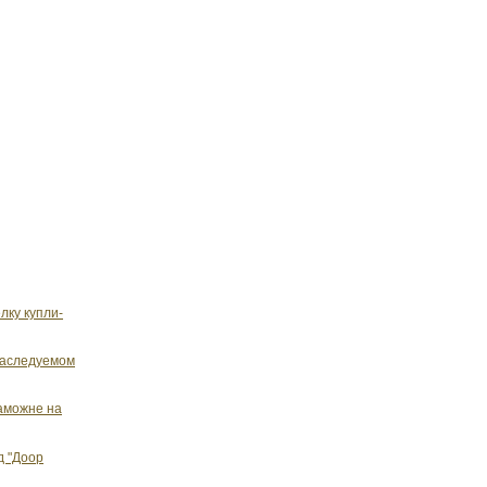
лку купли-
 наследуемом
таможне на
д "Доор