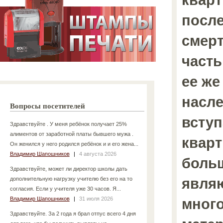
посл
смерт
часть
ее же
насле
Вопросы посетителей
вступ
Здравствуйте . У меня ребёнок получает 25%
алиментов от заработной платы бывшего мужа .
кварт
Он женился у него родился ребёнок и и его жена...
Владимир Шапошников
|
4 августа 2026
больш
Здравствуйте, может ли директор школы дать
явля
дополнительную нагрузку учителю без его на то
согласия. Если у учителя уже 30 часов. Я...
Владимир Шапошников
|
31 июля 2026
мног
Здравствуйте. За 2 года я брал отпус всего 4 дня