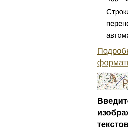
Строк
перен
автом
Подроб
формат
Введит
изобра
тексто