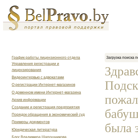
График работы лицензионного отдела
Загрузка поиска п
Управления регистрации и
Здрав
лицензирования
Видеоинтервью с адвокатами
Подск
О регистрации Интернет-магазинов
О доменном имени Интернет-магазина
пожал
Архив информации
Создание и регистрация предприятия
бабуш
Порядок обращения в экономический суд
Примеры документов
была 
Юридическая литература
Блог Владимира Шапошникова