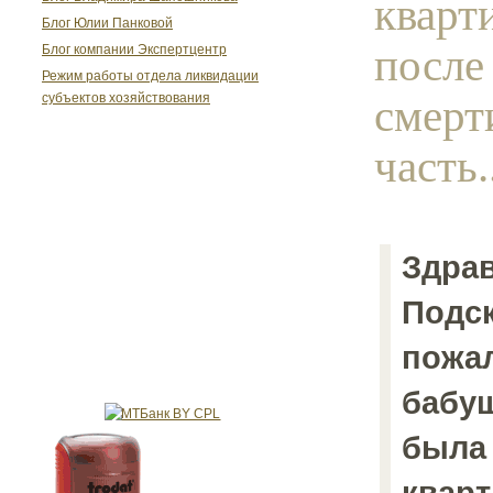
кварт
Блог Юлии Панковой
после
Блог компании Экспертцентр
Режим работы отдела ликвидации
смерт
субъектов хозяйствования
часть.
Здрав
Подс
пожал
бабуш
была
кварт