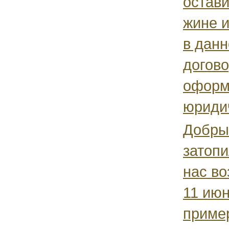
остави
жине и
в данн
догов
оформ
юридич
Добры
затопи
нас во
11 июн
пример