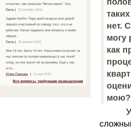
полов
отчестве, там записано "Мечеславна". Эта...
Гость
|
12 октября 2018
таких
Здравствуйте. Пару дней назад ко мне домой
нет. 
пришёл участковый по поводу того, что я не
работаю. Начал задавать мне вопросы о моём
могу 
образе...
Гость
|
26 апреля 2018
как п
Мне 15 лет, брату 14 лет. Наша мама получает за
нас пенсию по потере кормильца (у нас погиб
проц
отец), но она тратит её на выпивку. Ещё у нас
есть...
кварт
Юлия Панкова
|
11 мая 2015
Все вопросы, требующие размышления
оцени
мою?
У Ва
сложн