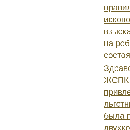
правил
исково
взыск
на реб
состоя
Здравс
ЖСПК 
привл
льготн
была 
двухк