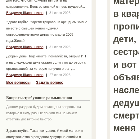
мате
для того, что бы получить выплаты на
оздоровление. Весь остальной отпуск трудовой...
в ква
Владимир Шапошников
|
31 июля 2026
Здравствуйте. Зарегистрирован в арендном жилье
пропи
вместе с бывшей женой и двумя
совершеннолетними детьми с марта 2008
дети,
года.Жильё...
Владимир Шапошников
|
31 июля 2026
сестр
Добрый день!Подскажите, пожалуйста, открыл ИП
и вот
и на следующей день оказал услугу по договору с
организацией, за которую получил оплату...
объя
Владимир Шапошников
|
27 июля 2026
Все вопросы
Задать вопрос
насле
Вопросы, требующие размышления
дедуш
Данном разделе будем помещены вопросы, на
смерт
которые в силу разных причин мы не можем
ответить достаточно быстро.
меня 
Здравствуйте. Такая ситуация. У моей матери в
свидетельство о рождении допущена ошибка в