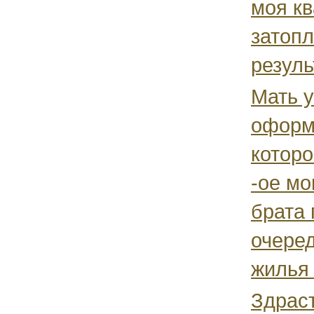
моя к
затопл
резуль
Мать у
оформ
которо
-ое мо
брата
очере
жилья 
Здраст