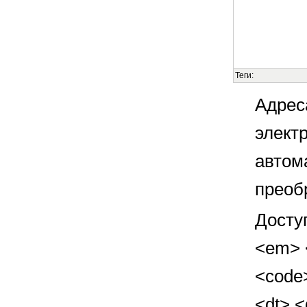
Теги:
Адрес
элект
автом
преоб
Досту
<em> <
<code>
<dt> 