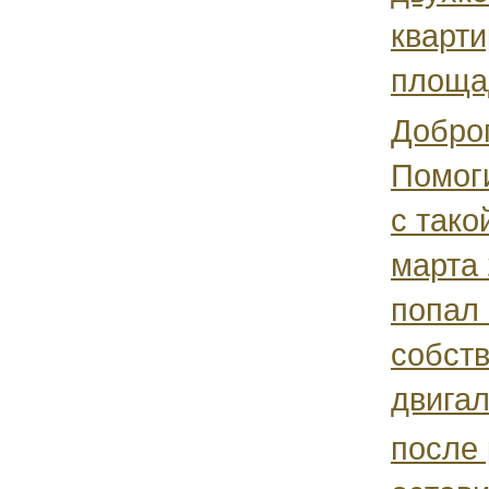
кварти
площад
Доброг
Помог
с тако
марта 
попал 
собств
двигал
после 