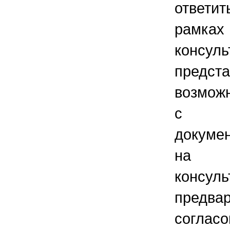
ответ
рамк
консул
предста
возмож
с и
докуме
на п
консуль
предва
соглас