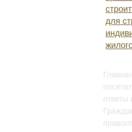
строит
для ст
индив
жилого
Главна
посетит
ответы 
Гражда
правоо