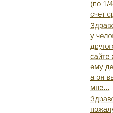
(по 1/
счет с
Здравс
у чело
другог
сайте 
ему де
а он в
мне...
Здрав
пожалу