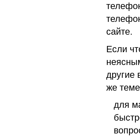
теле
телефо
сайте.
Если чт
неясным
другие 
же теме
для м
быстр
вопро