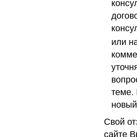
консу
догов
консу
или н
комме
уточ
вопро
теме.
новый
Свой от
сайте В