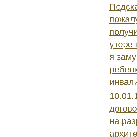
Подск
пожалу
получ
утере
я зам
ребенк
инвали
10.01.
догово
на раз
архите