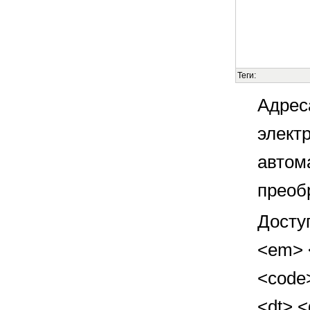
Теги:
Адрес
элект
автом
преоб
Досту
<em> <
<code>
<dt> 