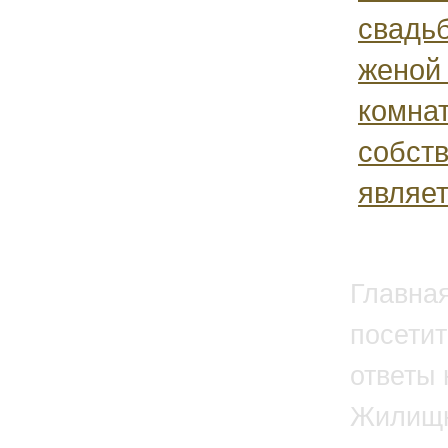
свадь
женой 
комна
собст
являет
Главна
посетит
ответы 
Жилищн