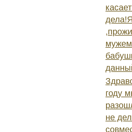
касает
дела!Я
,прожи
мужем 
бабушк
данный
Здравс
году 
разош
не дел
совме