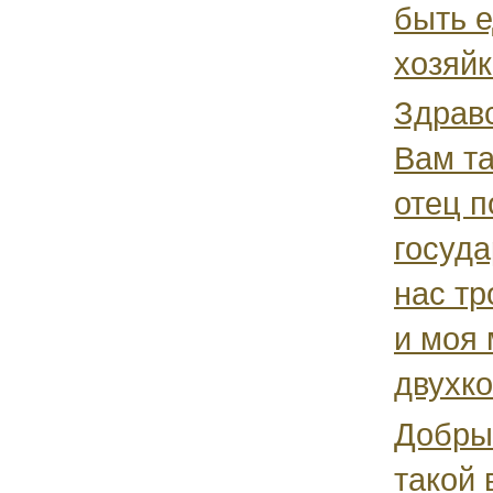
быть 
хозяйк
Здравс
Вам та
отец п
госуда
нас тр
и моя 
двухко
Добры
такой 