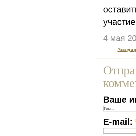
остави
участие
4 мая 2
Развод и 
Отпра
комме
Ваше и
E-mail: