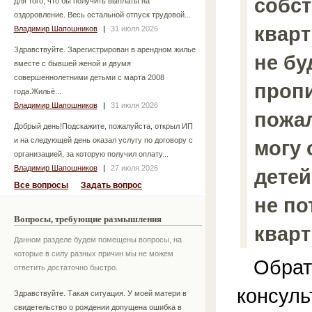
собс
для того, что бы получить выплаты на
оздоровление. Весь остальной отпуск трудовой...
кварт
Владимир Шапошников
|
31 июля 2026
Здравствуйте. Зарегистрирован в арендном жилье
не бу
вместе с бывшей женой и двумя
совершеннолетними детьми с марта 2008
проп
года.Жильё...
Владимир Шапошников
|
31 июля 2026
пожал
Добрый день!Подскажите, пожалуйста, открыл ИП
и на следующей день оказал услугу по договору с
могу 
организацией, за которую получил оплату...
Владимир Шапошников
|
27 июля 2026
детей
Все вопросы
Задать вопрос
не по
Вопросы, требующие размышления
квар
Данном разделе будем помещены вопросы, на
которые в силу разных причин мы не можем
Обрати
ответить достаточно быстро.
консуль
Здравствуйте. Такая ситуация. У моей матери в
свидетельство о рождении допущена ошибка в