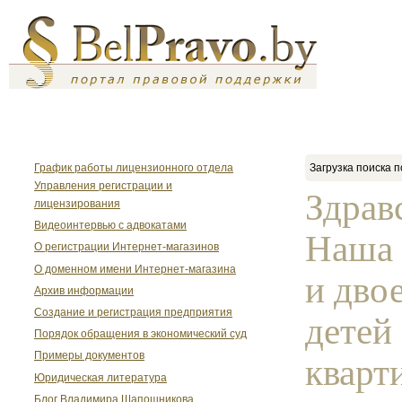
График работы лицензионного отдела
Загрузка поиска п
Управления регистрации и
Здрав
лицензирования
Видеоинтервью с адвокатами
Наша 
О регистрации Интернет-магазинов
О доменном имени Интернет-магазина
и дво
Архив информации
Создание и регистрация предприятия
детей
Порядок обращения в экономический суд
Примеры документов
кварти
Юридическая литература
Блог Владимира Шапошникова