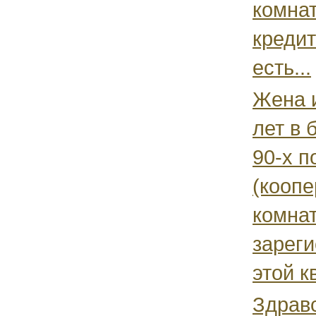
комнат
кредит
есть...
Жена 
лет в 
90-х 
(коопе
комна
зареги
этой к
Здравс