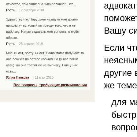
адвокат
отчестве, там записано "Мечеславна". Эта...
Гость
|
12 октября 2018
поможе
Здравствуйте. Пару дней назад ко мне домой
пришёл участковый по поводу того, что я не
Вашу с
работаю. Начал задавать мне вопросы о моём
образе...
Гость
|
26 апреля 2018
Если чт
Мне 15 лет, брату 14 лет. Наша мама получает за
неясным
нас пенсию по потере кормильца (у нас погиб
отец), но она тратит её на выпивку. Ещё у нас
другие 
есть...
Юлия Панкова
|
11 мая 2015
же теме
Все вопросы, требующие размышления
для м
быстр
вопро