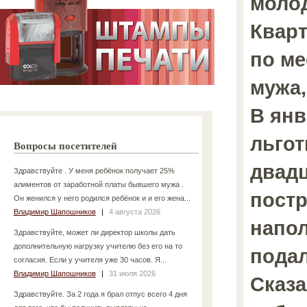
молод
Кварт
по ме
мужа,
В янв
льгот
Вопросы посетителей
двадц
Здравствуйте . У меня ребёнок получает 25%
алиментов от заработной платы бывшего мужа .
постр
Он женился у него родился ребёнок и и его жена...
Владимир Шапошников
|
4 августа 2026
напол
Здравствуйте, может ли директор школы дать
дополнительную нагрузку учителю без его на то
подал
согласия. Если у учителя уже 30 часов. Я...
Владимир Шапошников
|
31 июля 2026
Сказа
Здравствуйте. За 2 года я брал отпус всего 4 дня