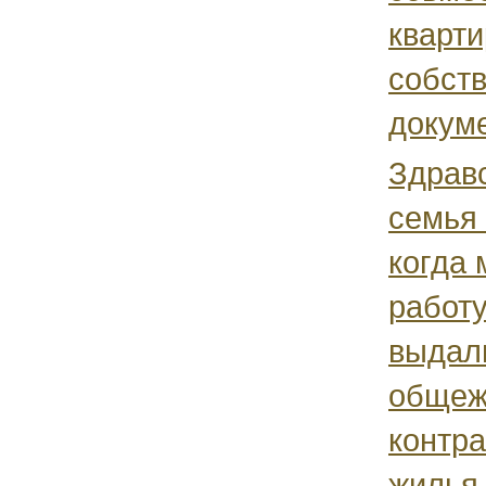
кварти
собст
докуме
Здравс
семья 
когда 
работу
выдали
общеж
контра
жилья.