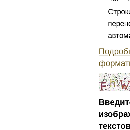
Строк
перен
автом
Подроб
формат
Введит
изобра
тексто