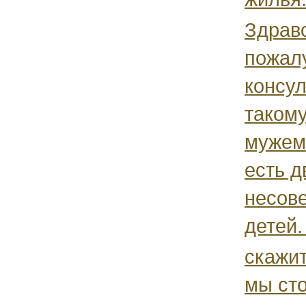
Здравс
пожал
консу
такому
мужем 
есть д
несов
детей. 
скажит
мы ст