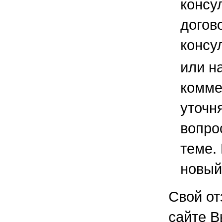
консу
догов
консу
или н
комме
уточ
вопро
теме.
новый
Свой от
сайте В