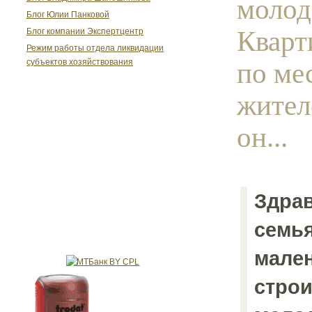
молод
Блог Юлии Панковой
Кварт
Блог компании Экспертцентр
Режим работы отдела ликвидации
по ме
субъектов хозяйствования
жител
он...
Здрав
семья
мален
строи