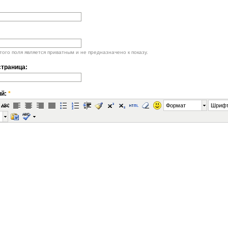
ого поля является приватным и не предназначено к показу.
траница:
ий:
*
Формат
Шриф