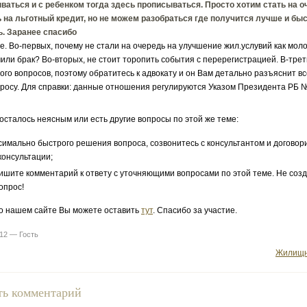
аться и с ребенком тогда здесь прописываться. Просто хотим стать на о
 на льготный кредит, но не можем разобраться где получится лучше и быс
ь. Заранее спасибо
е. Во-первых, почему не стали на очередь на улучшение жил.услувий как мол
чили брак? Во-вторых, не стоит торопить события с перерегистрацией. В-тре
ого вопросов, поэтому обратитесь к адвокату и он Вам детально разъяснит вс
росу. Для справки: данные отношения регулируются Указом Президента РБ №
 осталось неясным или есть другие вопросы по этой же теме:
симально быстрого решения вопроса, созвонитесь с консультантом и договор
консультации;
ишите комментарий к ответу с уточняющими вопросами по этой теме. Не соз
опрос!
о нашем сайте Вы можете оставить
тут
. Спасибо за участие.
012 — Гость
Жилищн
ть комментарий