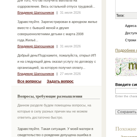
для того, что бы получить выплаты на
оздоровление. Весь остальной отпуск трудовой...
Владимир Шапошников
|
31 июля 2026
Теги:
Здравствуйте. Зарегистрирован в арендном жилье
Адреса
вместе с бывшей женой и двумя
Доступн
совершеннолетними детьми с марта 2008
года.Жильё...
Строки
Владимир Шапошников
|
31 июля 2026
Подробнее 
Добрый день!Подскажите, пожалуйста, открыл ИП
и на следующей день оказал услугу по договору с
организацией, за которую получил оплату...
Владимир Шапошников
|
27 июля 2026
Все вопросы
Задать вопрос
Введите си
Вопросы, требующие размышления
Enter the char
Данном разделе будем помещены вопросы, на
которые в силу разных причин мы не можем
ответить достаточно быстро.
Похожие
Здравствуйте. Такая ситуация. У моей матери в
свидетельство о рождении допущена ошибка в