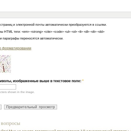
 страниц и электронной почты автоматически преобразуются в ссылки.
ы HTML теги: <em> <strong> <cite> <code> <ul> <ol> <li> <dl> <dt> <dd>
 и параграфы переносятся автоматически.
о форматировании
мволы, изображенные выше в текстовое поле:
*
acters shown in the image.
 вопросы