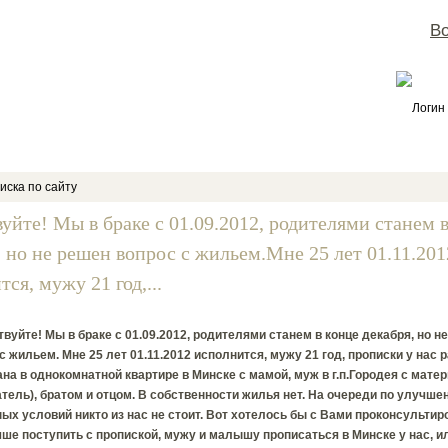
Во
Логин
иска по сайту
вуйте! Мы в браке с 01.09.2012, родителями станем 
, но не решен вопрос с жильем.Мне 25 лет 01.11.201
ся, мужу 21 год,...
вуйте! Мы в браке с 01.09.2012, родителями станем в конце декабря, но н
с жильем. Мне 25 лет 01.11.2012 исполнится, мужу 21 год, прописки у нас 
на в однокомнатной квартире в Минске с мамой, муж в г.п.Городея с мате
тель), братом и отцом. В собственности жилья нет. На очереди по улучше
х условий никто из нас не стоит. Вот хотелось бы с Вами проконсультиро
ше поступить с пропиской, мужу и малышу прописаться в Минске у нас, и