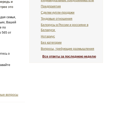
Индивидуальные предприниматели
чередь и
Предприятия
трее это
Сделки купли-продажи
одая семья,
Трудовые отношения
тьих, Вашей
Белорусы в России и россияне в
е по
Беларуси
 565 от
Нотариус
Без категории
Вопросы, требующие размышления
итесь о
Все ответы за последнюю неделю
давайте
ые вопросы