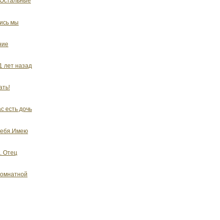
 Остальные
лись мы
ние
1 лет назад
ать!
с есть дочь
себя.Имею
. Отец
хкомнатной