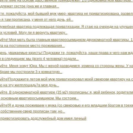
уйте! Мне на основе дарственной принадлежит 1/3 однокомнатной квартиры.
длежат сестре (она же и главная...
те. пожалуйста, мой бывший муж умер- квартира не приватизирована. разве
 я там прописана, у меня от него дочь, ей...
лужебная квартира подлежащая приватизации. Я стаю на очереди на улучше
 условий. Могу ли я вернуть квартиру...
уйте! Моя мать была главным квартиросьемщиком двухкомнатной квартиры. 1
ла на постоянное место проживания...
ень, уважаемые юристы! Подскажи те, пожалуйста, наши права и чего нам жд
 в следующем: мы (всего 4 человека) подали...
уйте. Меня зовут Юра. Мы с женой разводимся, измена со стороны жены. У на
 браке мы построили 3-х комнатную...
уйте!Подскажите летом мой муж приватизировал моей свекрови квартиру на 
во на эту жилплощадь?а моя дочь...
уйте. В однокомнатной квартире (35 м2) прописаны: я, мой ребенок, родители
 основным квартиросъемщиком. Мы состоим...
уйте!Я и дочка проживаем у мужа (со свекровью и его младшим братом в тре
,собственник-свекр прописан там ,но...
привотизировать додслужебный дом имея личный