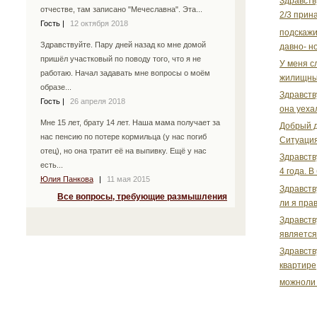
Здравств
отчестве, там записано "Мечеславна". Эта...
2/3 прина
Гость
|
12 октября 2018
подскажи
Здравствуйте. Пару дней назад ко мне домой
давно- но
пришёл участковый по поводу того, что я не
У меня с
работаю. Начал задавать мне вопросы о моём
жилищных
образе...
Здравств
Гость
|
26 апреля 2018
она уеха
Мне 15 лет, брату 14 лет. Наша мама получает за
Добрый д
нас пенсию по потере кормильца (у нас погиб
Ситуация
отец), но она тратит её на выпивку. Ещё у нас
Здравств
есть...
4 года. В
Юлия Панкова
|
11 мая 2015
Здравств
Все вопросы, требующие размышления
ли я пра
Здравств
является
Здравств
квартире
можноли 