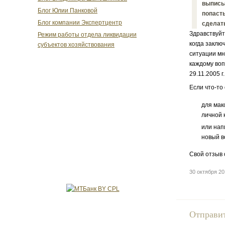
выписыв
Блог Юлии Панковой
попасть
Блог компании Экспертцентр
сделат
Здравствуйт
Режим работы отдела ликвидации
когда заклю
субъектов хозяйствования
ситуации мн
каждому воп
29.11.2005 г.
Если что-то
для мак
личной 
или нап
новый в
Свой отзыв 
30 октября 2
Отправи