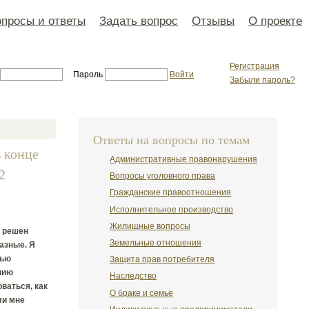
просы и ответы
Задать вопрос
Отзывы
О проекте
Регистрация
Пароль
Войти
Забыли пароль?
Ответы на вопросы по темам
в конце
Административные правонарушения
2
Вопросы уголовного права
Гражданские правоотношения
Исполнительное производство
Жилищные вопросы
е решен
Земельные отношения
разные. Я
рью
Защита прав потребителя
нию
Наследство
ваться, как
О браке и семье
ли мне