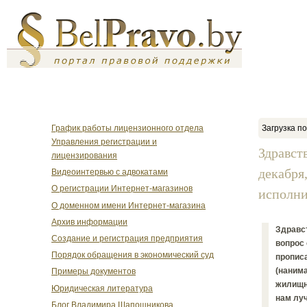
График работы лицензионного отдела
Загрузка по
Управления регистрации и
Здравст
лицензирования
декабря
Видеоинтервью с адвокатами
О регистрации Интернет-магазинов
исполнит
О доменном имени Интернет-магазина
Архив информации
Здравст
Создание и регистрация предприятия
вопрос 
Порядок обращения в экономический суд
прописа
(нанима
Примеры документов
жилищны
Юридическая литература
нам луч
Блог Владимира Шапошникова