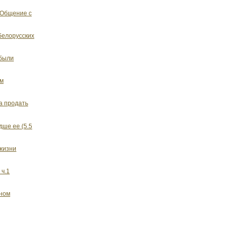
 Общение с
белорусских
 были
ом
а продать
дше ее (5.5
 жизни
 ч.1
вном