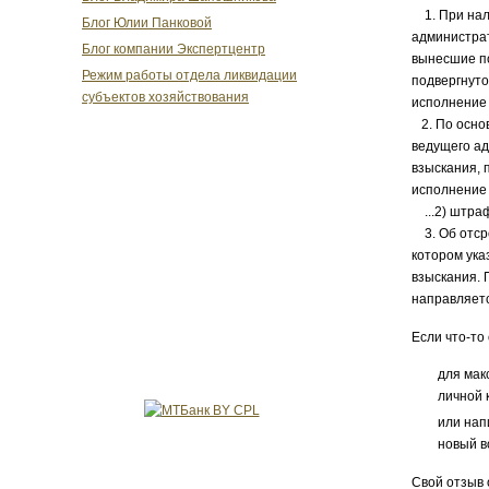
1. При нал
Блог Юлии Панковой
администрат
Блог компании Экспертцентр
вынесшие по
Режим работы отдела ликвидации
подвергнуто
субъектов хозяйствования
исполнение 
2. По осно
ведущего а
взыскания, 
исполнение 
...2) штраф
3. Об отсро
котором ука
взыскания. 
направляетс
Если что-то
для мак
личной 
или нап
новый в
Свой отзыв 