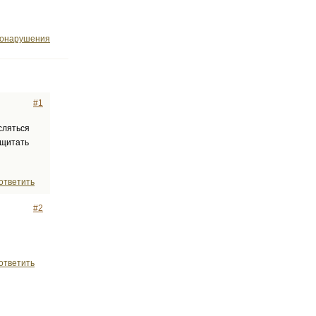
вонарушения
#1
сляться
сщитать
ответить
#2
ответить