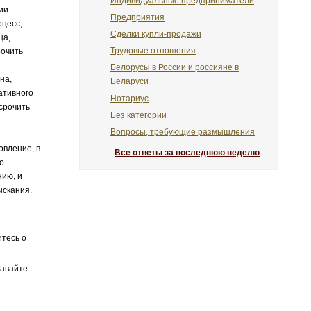
Индивидуальные предприниматели
ии
Предприятия
оцесс,
Сделки купли-продажи
ца,
Трудовые отношения
рочить
Белорусы в России и россияне в
на,
Беларуси
ативного
Нотариус
срочить
Без категории
Вопросы, требующие размышления
овление, в
Все ответы за последнюю неделю
о
нию, и
ыскания.
итесь о
давайте