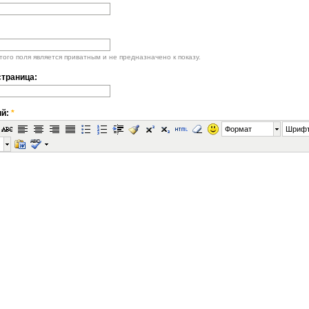
ого поля является приватным и не предназначено к показу.
траница:
ий:
*
Формат
Шриф