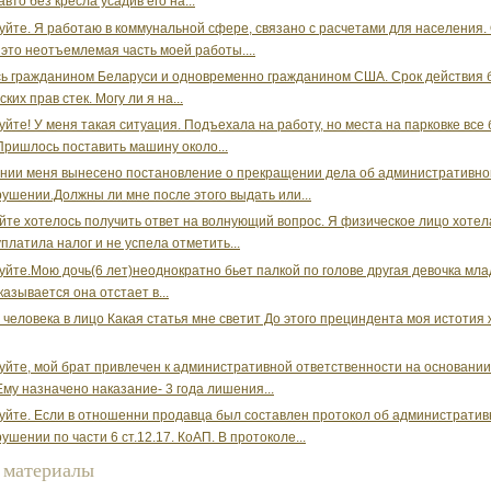
вто без кресла усадив его на...
уйте. Я работаю в коммунальной сфере, связано с расчетами для населения.
 это неотъемлемая часть моей работы....
ь гражданином Беларуси и одновременно гражданином США. Срок действия 
ких прав стек. Могу ли я на...
уйте! У меня такая ситуация. Подъехала на работу, но места на парковке все
Пришлось поставить машину около...
нии меня вынесено постановление о прекращении дела об административн
ушении.Должны ли мне после этого выдать или...
йте хотелось получить ответ на волнующий вопрос. Я физическое лицо хотел
уплатила налог и не успела отметить...
уйте.Мою дочь(6 лет)неоднократно бьет палкой по голове другая девочка мла
казывается она отстает в...
 человека в лицо Какая статья мне светит До этого прециндента моя истотия
уйте, мой брат привлечен к административной ответственности на основании
.Ему назначено наказание- 3 года лишения...
уйте. Если в отношенни продавца был составлен протокол об администрати
ушении по части 6 ст.12.17. КоАП. В протоколе...
 материалы