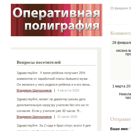
23 февраля 2
Коммент
28 феврал
оксана в
пр
Вопросы посетителей
Здравствуйте . У меня ребёнок получает 25%
алиментов от заработной платы бывшего мужа .
Он женился у него родился ребёнок и и его жена...
1 марта 20
Владимир Шапошников
|
4 августа 2026
Никола
пр
Здравствуйте, может ли директор школы дать
дополнительную нагрузку учителю без его на то
согласия. Если у учителя уже 30 часов. Я...
Владимир Шапошников
|
31 июля 2026
Отправи
Здравствуйте. За 2 года я брал отпус всего 4 дня
Ваше имя:
*