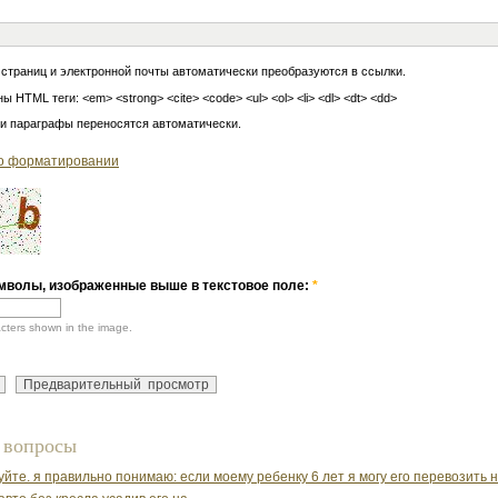
 страниц и электронной почты автоматически преобразуются в ссылки.
ы HTML теги: <em> <strong> <cite> <code> <ul> <ol> <li> <dl> <dt> <dd>
 и параграфы переносятся автоматически.
о форматировании
мволы, изображенные выше в текстовое поле:
*
acters shown in the image.
 вопросы
уйте. я правильно понимаю: если моему ребенку 6 лет я могу его перевозить 