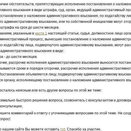
ичии обстоятельств, препятствующих исполнению постановления о наложен
ивного взыскания в виде штрафа, суд, орган, ведущий административный пр
становление о наложении административного взыскания, по ходатайству ли
го административному взысканию, или по собственной инициативе могут отс
штрафа на срок до шести месяцев.
ваниям, указанным в
части 1
настоящей статьи, судья, должностное лицо орга
дминистративный процесс, вынесшие постановление о наложении администр
по ходатайству лица, подвергнутого административному взысканию, могут рас
административного взыскания в виде:
а - до шести месяцев.
чке, рассрочке исполнения административного взыскания выносится постан
зываются сроки и порядок отсрочки, рассрочки исполнения административног
Постановление объявляется лицу, подвергнутому административному взыска
я органу, исполняющему постановление о наложении административного вз
 осталось неясным или есть другие вопросы по этой же теме:
симально быстрого решения вопроса, созвонитесь с консультантом и договор
консультации;
ишите комментарий к ответу с уточняющими вопросами по этой теме. Не соз
опрос!
о нашем сайте Вы можете оставить
тут
. Спасибо за участие.