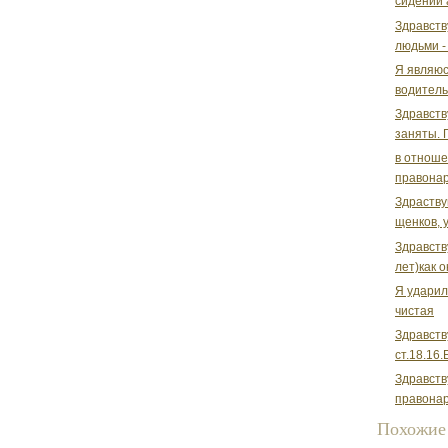
сидении а
Здравств
людьми -
Я являюс
водительс
Здравств
заняты. 
в отноше
правонар
Здраству
щенков, 
Здравств
лет)как о
Я ударил
чистая
Здравств
ст.18.16
Здравств
правонар
Похожие