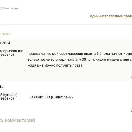
013 — Гость
Административные пра
арии
я 2014
алерьевна (не
правда ли что мой срок лишения прав а 1.5 года начнет исчи
оверено)
только после того как я заплачу 30т.р с какого мамента мне 
когда мне можно получить права
14
й Куклис (не
О каких 30 т.р. идёт речь?
оверено)
ть комментарий