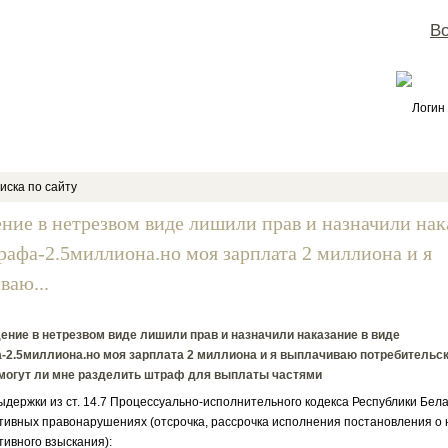
Во
Логин
иска по сайту
ение в нетрезвом виде лишили прав и назначили нак
рафа-2.5миллиона.но моя зарплата 2 миллиона и я
ваю...
ение в нетрезвом виде лишили прав и назначили наказание в виде
-2.5миллиона.но моя зарплата 2 миллиона и я выплачиваю потребительс
.могут ли мне разделить штраф для выплаты частями
ержки из ст. 14.7 Процессуально-исполнительного кодекса Республики Бела
ивных правонарушениях (отсрочка, рассрочка исполнения постановления о
ивного взыскания):