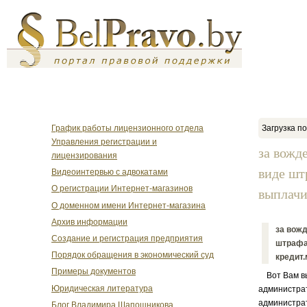
График работы лицензионного отдела
Загрузка по
Управления регистрации и
за вожд
лицензирования
виде шт
Видеоинтервью с адвокатами
О регистрации Интернет-магазинов
выплачи
О доменном имени Интернет-магазина
Архив информации
за вожд
Создание и регистрация предприятия
штрафа
Порядок обращения в экономический суд
кредит
Примеры документов
Вот Вам выд
Юридическая литература
администрат
администрат
Блог Владимира Шапошникова