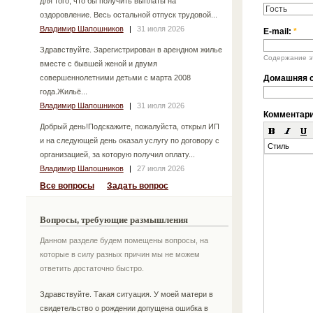
для того, что бы получить выплаты на
оздоровление. Весь остальной отпуск трудовой...
Владимир Шапошников
|
31 июля 2026
E-mail:
*
Здравствуйте. Зарегистрирован в арендном жилье
Содержание эт
вместе с бывшей женой и двумя
совершеннолетними детьми с марта 2008
Домашняя с
года.Жильё...
Владимир Шапошников
|
31 июля 2026
Комментар
Добрый день!Подскажите, пожалуйста, открыл ИП
и на следующей день оказал услугу по договору с
Стиль
организацией, за которую получил оплату...
Владимир Шапошников
|
27 июля 2026
Все вопросы
Задать вопрос
Вопросы, требующие размышления
Данном разделе будем помещены вопросы, на
которые в силу разных причин мы не можем
ответить достаточно быстро.
Здравствуйте. Такая ситуация. У моей матери в
свидетельство о рождении допущена ошибка в