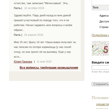
отчестве, там записано "Мечеславна". Эта...
Теги:
Гость
|
12 октября 2018
Здравствуйте. Пару дней назад ко мне домой
Адреса
пришёл участковый по поводу того, что я не
Доступн
работаю. Начал задавать мне вопросы о моём
Строки
образе...
Гость
|
26 апреля 2018
Подробнее 
Мне 15 лет, брату 14 лет. Наша мама получает за
нас пенсию по потере кормильца (у нас погиб
отец), но она тратит её на выпивку. Ещё у нас
есть...
Юлия Панкова
|
11 мая 2015
Введите си
Все вопросы, требующие размышления
Enter the char
Похожие
здравств