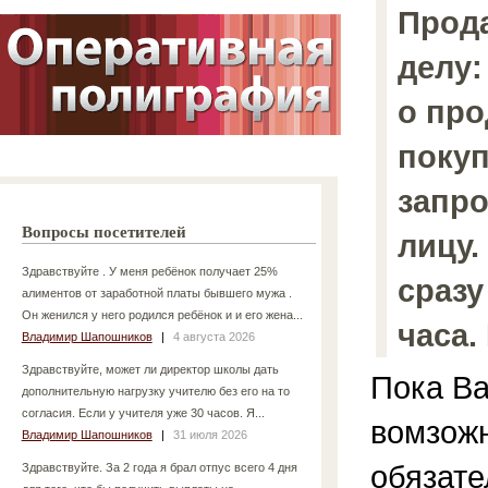
Прода
делу:
о про
покуп
запро
Вопросы посетителей
лицу.
Здравствуйте . У меня ребёнок получает 25%
сразу
алиментов от заработной платы бывшего мужа .
Он женился у него родился ребёнок и и его жена...
часа.
Владимир Шапошников
|
4 августа 2026
Здравствуйте, может ли директор школы дать
Пока Ва
дополнительную нагрузку учителю без его на то
согласия. Если у учителя уже 30 часов. Я...
вомзожн
Владимир Шапошников
|
31 июля 2026
обязате
Здравствуйте. За 2 года я брал отпус всего 4 дня