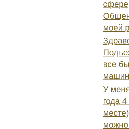
сфере,
Общен
моей р
Здравс
Подъех
все б
машину
У мен
года 4
месте)
можно