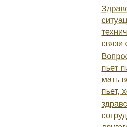
Здравс
ситуац
технич
связи 
Вопрос
пьет п
мать в
пьет, х
здрав
сотруд
другог