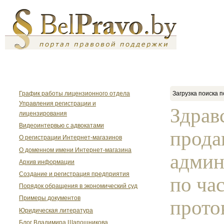
График работы лицензионного отдела
Загрузка поиска п
Управления регистрации и
Здрав
лицензирования
Видеоинтервью с адвокатами
прода
О регистрации Интернет-магазинов
О доменном имени Интернет-магазина
админ
Архив информации
Создание и регистрация предприятия
по час
Порядок обращения в экономический суд
Примеры документов
проток
Юридическая литература
Блог Владимира Шапошникова