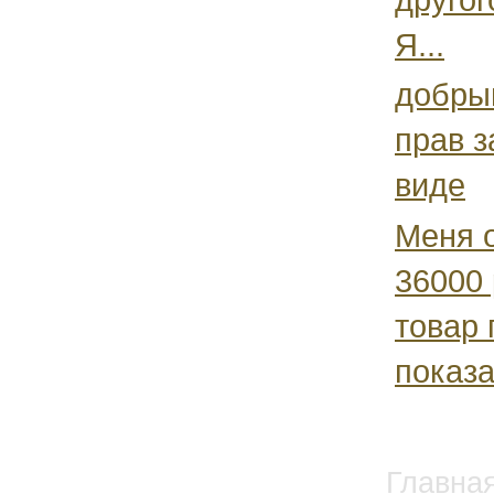
Я...
добрый
прав з
виде
Меня о
36000 
товар 
показа
Главна