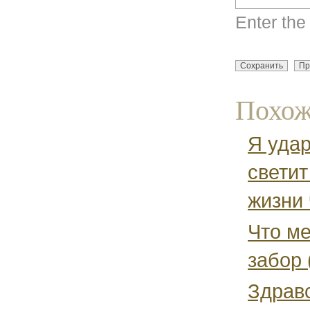
Enter the
Похож
Я удар
светит
жизни 
Что м
забор 
Здрав