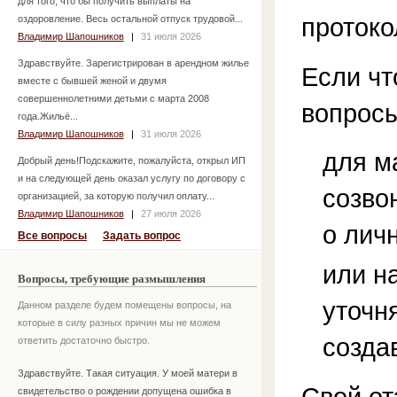
для того, что бы получить выплаты на
протоко
оздоровление. Весь остальной отпуск трудовой...
Владимир Шапошников
|
31 июля 2026
Здравствуйте. Зарегистрирован в арендном жилье
Если чт
вместе с бывшей женой и двумя
совершеннолетними детьми с марта 2008
вопросы
года.Жильё...
Владимир Шапошников
|
31 июля 2026
для м
Добрый день!Подскажите, пожалуйста, открыл ИП
и на следующей день оказал услугу по договору с
созво
организацией, за которую получил оплату...
Владимир Шапошников
|
27 июля 2026
о лич
Все вопросы
Задать вопрос
или н
Вопросы, требующие размышления
уточн
Данном разделе будем помещены вопросы, на
которые в силу разных причин мы не можем
созда
ответить достаточно быстро.
Здравствуйте. Такая ситуация. У моей матери в
Свой от
свидетельство о рождении допущена ошибка в