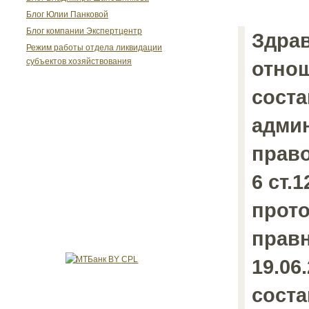
Блог Юлии Панковой
Блог компании Экспертцентр
Здрав
Режим работы отдела ликвидации
субъектов хозяйствования
отно
соста
адми
прав
6 ст.1
прото
прав
19.06
соста