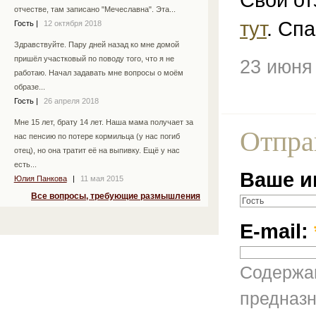
отчестве, там записано "Мечеславна". Эта...
тут
. Спа
Гость
|
12 октября 2018
Здравствуйте. Пару дней назад ко мне домой
пришёл участковый по поводу того, что я не
23 июня
работаю. Начал задавать мне вопросы о моём
образе...
Гость
|
26 апреля 2018
Мне 15 лет, брату 14 лет. Наша мама получает за
Отпра
нас пенсию по потере кормильца (у нас погиб
отец), но она тратит её на выпивку. Ещё у нас
есть...
Ваше и
Юлия Панкова
|
11 мая 2015
Все вопросы, требующие размышления
E-mail:
Содержан
предназн