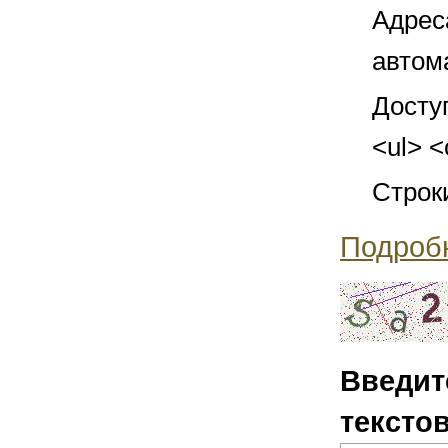
Адрес
автом
Досту
<ul> <
Строк
Подроб
Введит
тексто