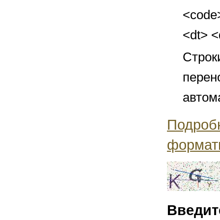
<code>
<dt> 
Строк
перен
автом
Подроб
формат
Введит