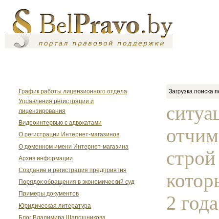
График работы лицензионного отдела
Загрузка поиска п
Управления регистрации и
ситуа
лицензирования
Видеоинтервью с адвокатами
отчим
О регистрации Интернет-магазинов
О доменном имени Интернет-магазина
строй
Архив информации
Создание и регистрация предприятия
котор
Порядок обращения в экономический суд
Примеры документов
2 года
Юридическая литература
Блог Владимира Шапошникова