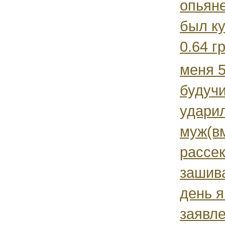
опьяне
был к
0.64 гр 
меня 5
будуч
удари
муж(в
рассек
зашива
день я
заявле