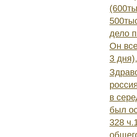
(600ты
500тыс
дело п
Он вс
3 дня),
Здравс
россия
в сере
был ос
328 ч.
общег