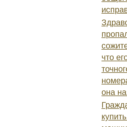
исправ
Здравс
пропал
сожит
что ег
точног
номер
она на
Гражд
купить