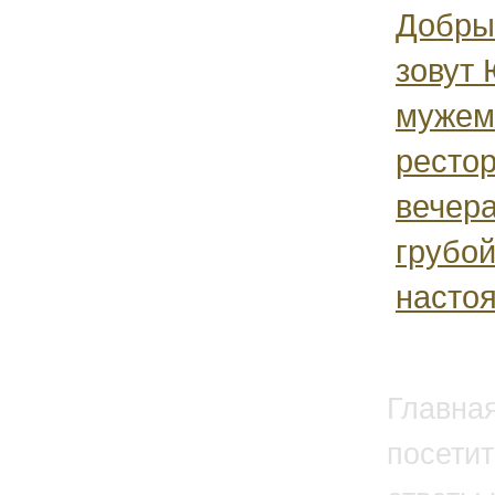
Добры
зовут
мужем
рестор
вечера
грубо
настоя
Главна
посетит