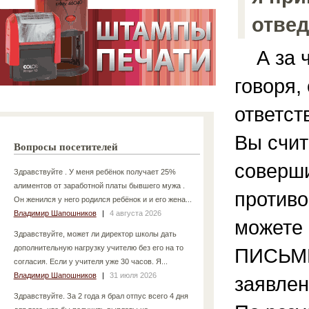
отве
А за ч
говоря,
ответст
Вы счит
Вопросы посетителей
соверши
Здравствуйте . У меня ребёнок получает 25%
алиментов от заработной платы бывшего мужа .
противо
Он женился у него родился ребёнок и и его жена...
Владимир Шапошников
|
4 августа 2026
можете 
Здравствуйте, может ли директор школы дать
дополнительную нагрузку учителю без его на то
ПИСЬМ
согласия. Если у учителя уже 30 часов. Я...
Владимир Шапошников
|
31 июля 2026
заявлен
Здравствуйте. За 2 года я брал отпус всего 4 дня