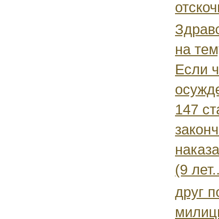
отскочи
Здравс
на тем
Если 
осужде
147 ст
законч
наказа
(9 лет..
друг п
милиц