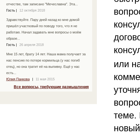
отчестве, там записано "Мечеславна". Эта...
вопро
Гость
|
12 октября 2018
Здравствуйте. Пару дней назад ко мне домой
консу
пришёл участковый по поводу того, что я не
работаю. Начал задавать мне вопросы о моём
догов
образе...
Гость
|
26 апреля 2018
консу
Мне 15 лет, брату 14 лет. Наша мама получает за
нас пенсию по потере кормильца (у нас погиб
или н
отец), но она тратит её на выпивку. Ещё у нас
есть...
комме
Юлия Панкова
|
11 мая 2015
уточ
Все вопросы, требующие размышления
вопро
теме.
новый