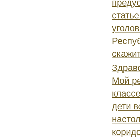
преду
статье
уголов
Респу
скажит
Здравс
Мой ре
классе
дети в
настол
корид