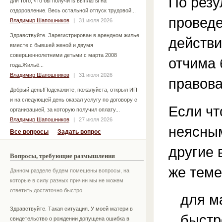
По резу
для того, что бы получить выплаты на
оздоровление. Весь остальной отпуск трудовой...
проведе
Владимир Шапошников
|
31 июля 2026
Здравствуйте. Зарегистрирован в арендном жилье
действ
вместе с бывшей женой и двумя
совершеннолетними детьми с марта 2008
отчима 
года.Жильё...
Владимир Шапошников
|
31 июля 2026
правова
Добрый день!Подскажите, пожалуйста, открыл ИП
и на следующей день оказал услугу по договору с
Если чт
организацией, за которую получил оплату...
Владимир Шапошников
|
27 июля 2026
неясным
Все вопросы
Задать вопрос
другие 
Вопросы, требующие размышления
же теме
Данном разделе будем помещены вопросы, на
которые в силу разных причин мы не можем
ответить достаточно быстро.
для м
Здравствуйте. Такая ситуация. У моей матери в
быстр
свидетельство о рождении допущена ошибка в