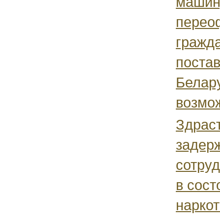
машин
перео
гражд
постав
Белар
возмож
Здраст
задер
сотру
в сост
наркот