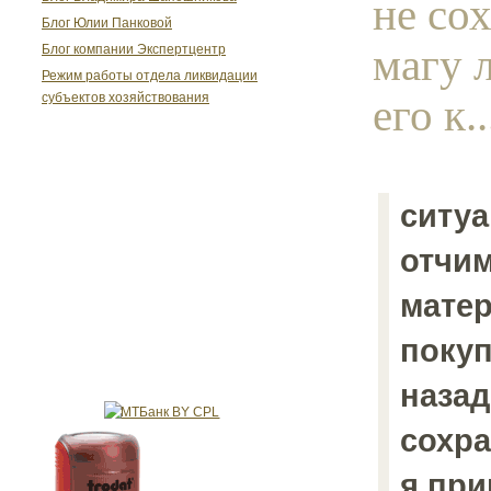
не со
Блог Юлии Панковой
магу 
Блог компании Экспертцентр
Режим работы отдела ликвидации
его к..
субъектов хозяйствования
ситуа
отчим
мате
покуп
назад
сохра
я при