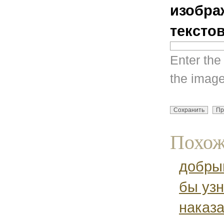
изобра
тексто
Enter the
the image
Похож
добры
бы узн
наказ