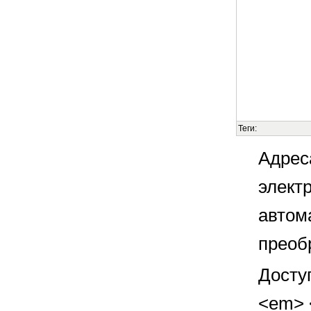
Теги:
Адрес
элект
автом
преоб
Досту
<em> <