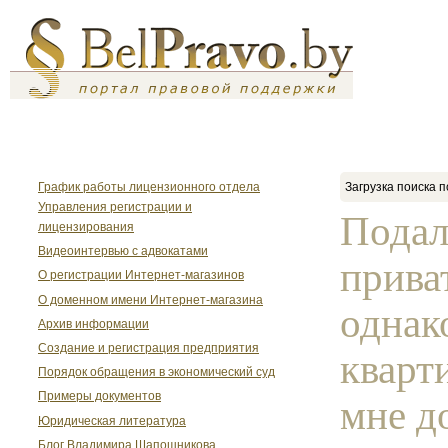
График работы лицензионного отдела
Загрузка поиска п
Управления регистрации и
Подал
лицензирования
Видеоинтервью с адвокатами
прива
О регистрации Интернет-магазинов
О доменном имени Интернет-магазина
однак
Архив информации
Создание и регистрация предприятия
кварт
Порядок обращения в экономический суд
Примеры документов
мне д
Юридическая литература
Блог Владимира Шапошникова