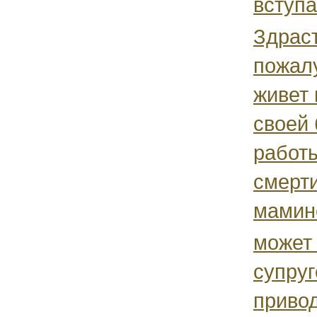
вступае
Здрас
пожал
живет 
своей
работ
смерти
мамино
может 
супруг
привод