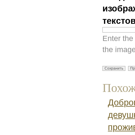
изобра
тексто
Enter the
the image
Похож
Доброг
девуш
прожив