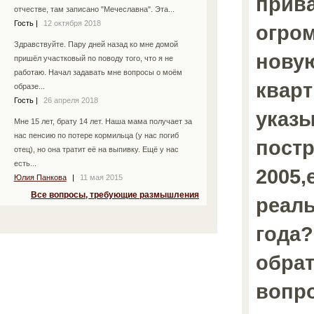
прив
отчестве, там записано "Мечеславна". Эта...
Гость
|
12 октября 2018
огром
Здравствуйте. Пару дней назад ко мне домой
нову
пришёл участковый по поводу того, что я не
работаю. Начал задавать мне вопросы о моём
кварт
образе...
Гость
|
26 апреля 2018
указы
Мне 15 лет, брату 14 лет. Наша мама получает за
нас пенсию по потере кормильца (у нас погиб
пост
отец), но она тратит её на выпивку. Ещё у нас
есть...
2005,
Юлия Панкова
|
11 мая 2015
Все вопросы, требующие размышления
реаль
года?
обрат
вопр