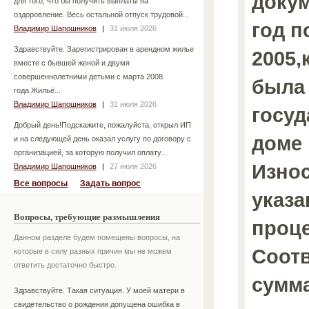
докум
для того, что бы получить выплаты на
оздоровление. Весь остальной отпуск трудовой...
год п
Владимир Шапошников
|
31 июля 2026
Здравствуйте. Зарегистрирован в арендном жилье
2005,
вместе с бывшей женой и двумя
совершеннолетними детьми с марта 2008
была
года.Жильё...
Владимир Шапошников
|
31 июля 2026
госуд
Добрый день!Подскажите, пожалуйста, открыл ИП
доме 
и на следующей день оказал услугу по договору с
организацией, за которую получил оплату...
Изно
Владимир Шапошников
|
27 июля 2026
Все вопросы
Задать вопрос
указа
Вопросы, требующие размышления
проце
Данном разделе будем помещены вопросы, на
Соотв
которые в силу разных причин мы не можем
ответить достаточно быстро.
сумма
Здравствуйте. Такая ситуация. У моей матери в
свидетельство о рождении допущена ошибка в