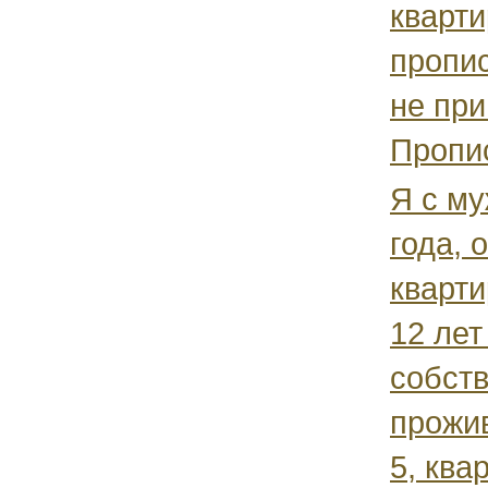
кварти
пропи
не при
Пропис
Я с му
года, 
кварти
12 лет
собств
прожив
5, квар