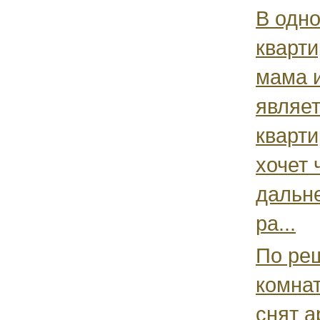
В одн
кварт
мама 
являе
кварт
хочет 
дальне
ра...
По реш
комна
снят а