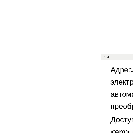
Теги:
Адрес
элект
автом
преоб
Досту
<em> <