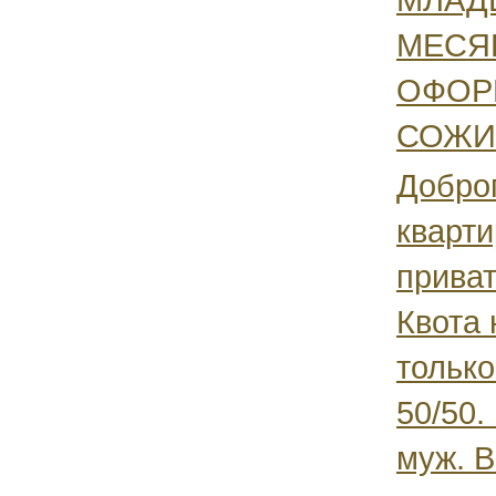
МЕСЯЦ
ОФОР
СОЖИТ
Доброг
кварти
приват
Квота
только
50/50
муж. В