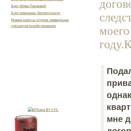
догов
Блог Юлии Панковой
следс
Блог компании Экспертцентр
Режим работы отдела ликвидации
моего
субъектов хозяйствования
году.К
Подал
прив
одна
кварт
мне д
догов