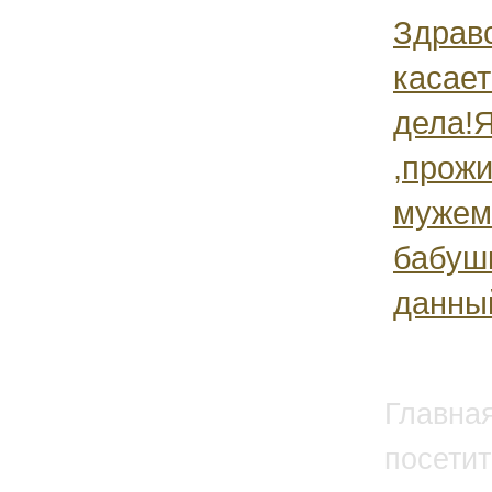
Здравс
касает
дела!Я
,прожи
мужем 
бабушк
данный
Главна
посетит