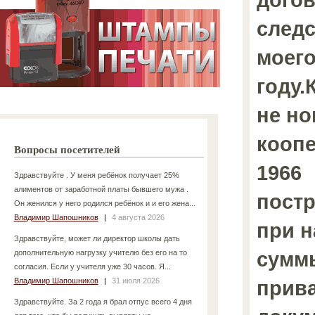
следс
моего
году.
не но
кооп
Вопросы посетителей
1966
Здравствуйте . У меня ребёнок получает 25%
алиментов от заработной платы бывшего мужа .
постр
Он женился у него родился ребёнок и и его жена...
Владимир Шапошников
|
4 августа 2026
при 
Здравствуйте, может ли директор школы дать
сумм
дополнительную нагрузку учителю без его на то
согласия. Если у учителя уже 30 часов. Я...
Владимир Шапошников
|
31 июля 2026
прив
Здравствуйте. За 2 года я брал отпус всего 4 дня