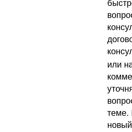
быстр
вопро
консу
догов
консу
или н
комме
уточ
вопро
теме.
новый