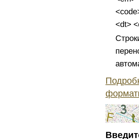
<code>
<dt> 
Строк
перен
автом
Подроб
формат
Введит