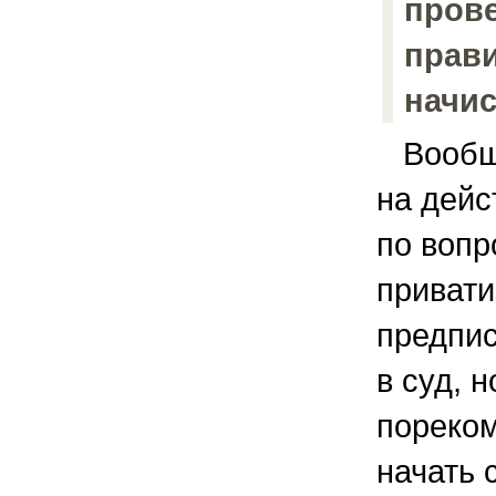
пров
прав
начи
Вообще
на дейс
по воп
приват
предпи
в суд, н
пореко
начать 