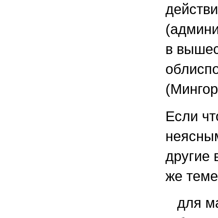
действи
(админи
в вышес
облисп
(Мингор
Если чт
неясным
другие 
же теме
для м