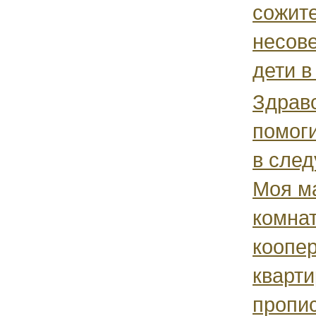
сожите
несов
дети в
Здравс
помоги
в сле
Моя м
комна
коопе
кварти
пропис