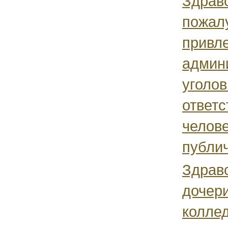
Здравс
пожал
привле
админ
уголо
ответс
челов
публич
Здрав
дочери
колле