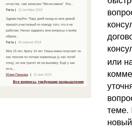
быстр
отчестве, там записано "Мечеславна". Эта...
вопро
Гость
|
12 октября 2018
Здравствуйте. Пару дней назад ко мне домой
консу
пришёл участковый по поводу того, что я не
работаю. Начал задавать мне вопросы о моём
догов
образе...
Гость
|
26 апреля 2018
консу
Мне 15 лет, брату 14 лет. Наша мама получает за
нас пенсию по потере кормильца (у нас погиб
или н
отец), но она тратит её на выпивку. Ещё у нас
есть...
комме
Юлия Панкова
|
11 мая 2015
Все вопросы, требующие размышления
уточ
вопро
теме.
новый