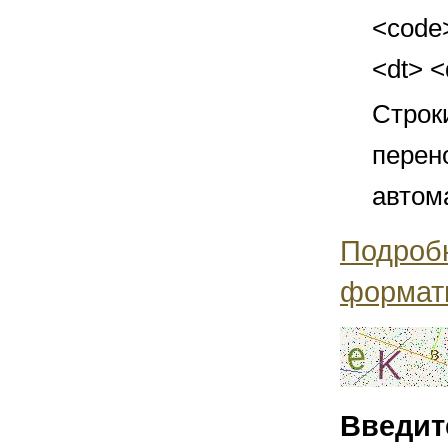
<code>
<dt> 
Строк
перен
автом
Подроб
формат
Введит