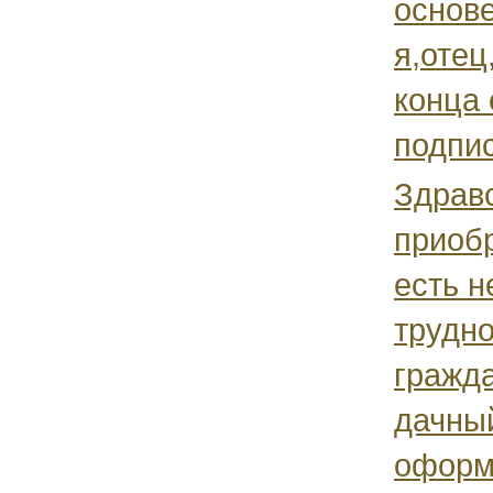
основе
я,отец
конца 
подпис
Здрав
приобр
есть н
трудн
гражд
дачны
оформл