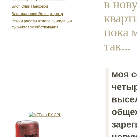
в нов
Блог Юлии Панковой
кварт
Блог компании Экспертцентр
Режим работы отдела ликвидации
пока 
субъектов хозяйствования
так...
моя с
четыр
высе
обще
заре
нову