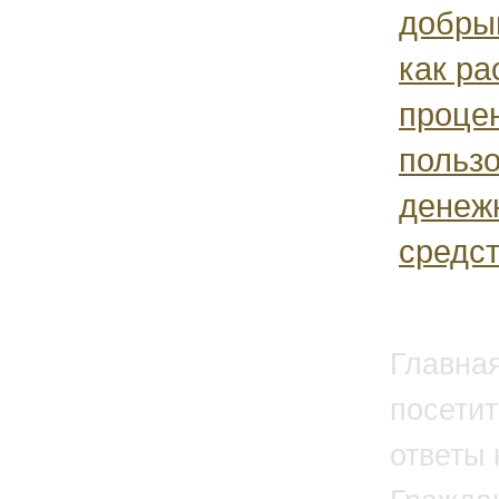
добрый
как ра
процен
польз
денеж
средс
Главна
посетит
ответы 