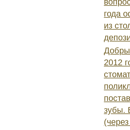
вопрос
года 
из сто
депозит
Добры
2012 г
стома
поликл
постав
зубы. 
(через