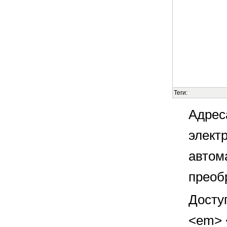
Теги:
Адрес
элект
автом
преоб
Досту
<em> <