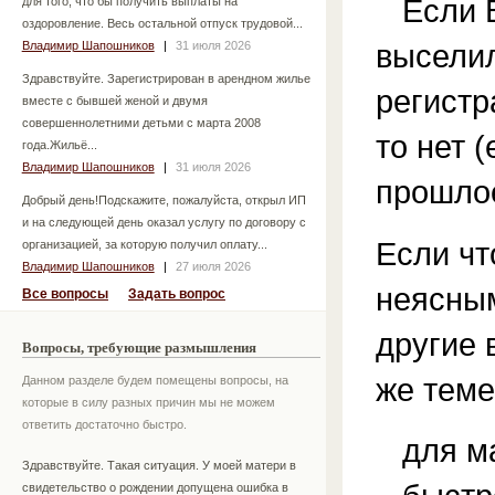
Если В
для того, что бы получить выплаты на
оздоровление. Весь остальной отпуск трудовой...
выселил
Владимир Шапошников
|
31 июля 2026
Здравствуйте. Зарегистрирован в арендном жилье
регистр
вместе с бывшей женой и двумя
совершеннолетними детьми с марта 2008
то нет (
года.Жильё...
Владимир Шапошников
|
31 июля 2026
прошлое
Добрый день!Подскажите, пожалуйста, открыл ИП
и на следующей день оказал услугу по договору с
Если чт
организацией, за которую получил оплату...
Владимир Шапошников
|
27 июля 2026
неясным
Все вопросы
Задать вопрос
другие 
Вопросы, требующие размышления
же теме
Данном разделе будем помещены вопросы, на
которые в силу разных причин мы не можем
ответить достаточно быстро.
для м
Здравствуйте. Такая ситуация. У моей матери в
свидетельство о рождении допущена ошибка в