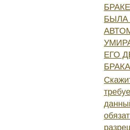
БРАКЕ
БЫЛА
АВТО
УМИРА
ЕГО Д
БРАКА.
Скажит
требуе
данны
обяза
разре