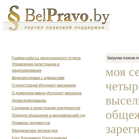
График работы лицензионного отдела
Загрузка поиска п
Управления регистрации и
моя с
лицензирования
Видеоинтервью с адвокатами
четыр
О регистрации Интернет-магазинов
О доменном имени Интернет-магазина
высел
Архив информации
Создание и регистрация предприятия
общеж
Порядок обращения в экономический суд
Примеры документов
зарег
Юридическая литература
Блог Владимира Шапошникова