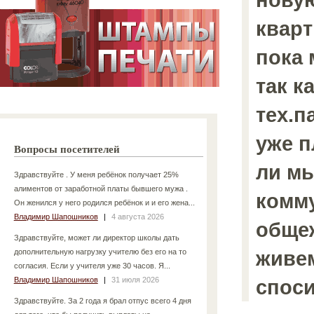
кварт
пока
так к
тех.п
уже 
Вопросы посетителей
ли мы
Здравствуйте . У меня ребёнок получает 25%
алиментов от заработной платы бывшего мужа .
комм
Он женился у него родился ребёнок и и его жена...
Владимир Шапошников
|
4 августа 2026
общеж
Здравствуйте, может ли директор школы дать
живем
дополнительную нагрузку учителю без его на то
согласия. Если у учителя уже 30 часов. Я...
Владимир Шапошников
|
31 июля 2026
спос
Здравствуйте. За 2 года я брал отпус всего 4 дня