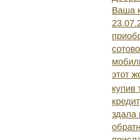
Ваша 
23.07
приобр
сотово
мобил
этот ж
купив 
кредит
здала 
обрат
присла