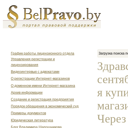
График работы лицензионного отдела
Загрузка поиска п
Управления регистрации и
Здрав
лицензирования
Видеоинтервью с адвокатами
сентя
О регистрации Интернет-магазинов
О доменном имени Интернет-магазина
я куп
Архив информации
Создание и регистрация предприятия
магаз
Порядок обращения в экономический суд
Примеры документов
Через
Юридическая литература
Блог Владимира Шапошникова