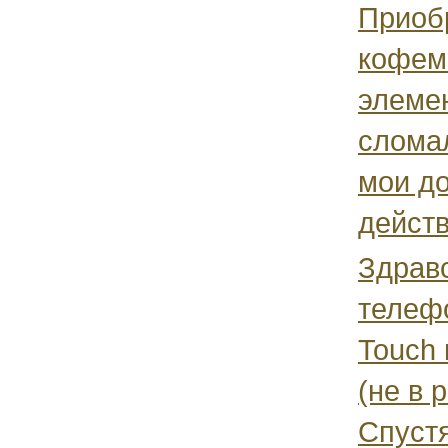
Приоб
кофем
элемен
слома
мои д
действ
Здравс
телефо
Touch
(не в 
Спустя