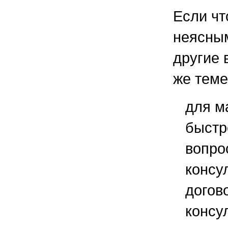
Если чт
неясным
другие 
же теме
для м
быстр
вопро
консу
догов
консу