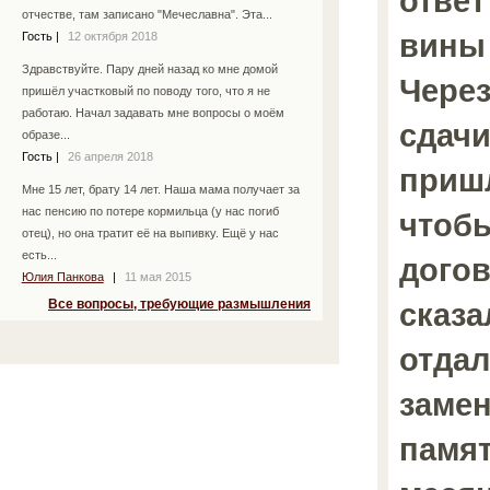
ответ
отчестве, там записано "Мечеславна". Эта...
вины 
Гость
|
12 октября 2018
Здравствуйте. Пару дней назад ко мне домой
Через
пришёл участковый по поводу того, что я не
работаю. Начал задавать мне вопросы о моём
сдачи
образе...
Гость
|
26 апреля 2018
пришл
Мне 15 лет, брату 14 лет. Наша мама получает за
нас пенсию по потере кормильца (у нас погиб
чтобы
отец), но она тратит её на выпивку. Ещё у нас
есть...
догов
Юлия Панкова
|
11 мая 2015
сказа
Все вопросы, требующие размышления
отдал
заме
памят