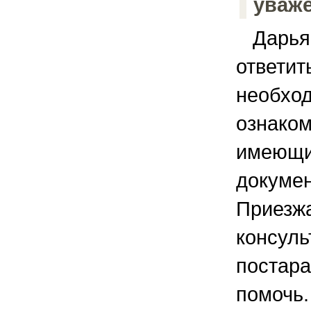
уваж
Дарья, 
ответит
необхо
ознаком
имеющи
докуме
Приезж
консуль
постар
помочь.