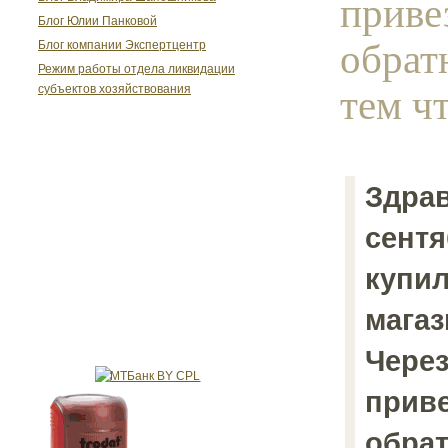
приве
Блог Юлии Панковой
обратн
Блог компании Экспертцентр
Режим работы отдела ликвидации
тем чт
субъектов хозяйствования
Здрав
сентя
купил
магаз
Через
приве
обрат