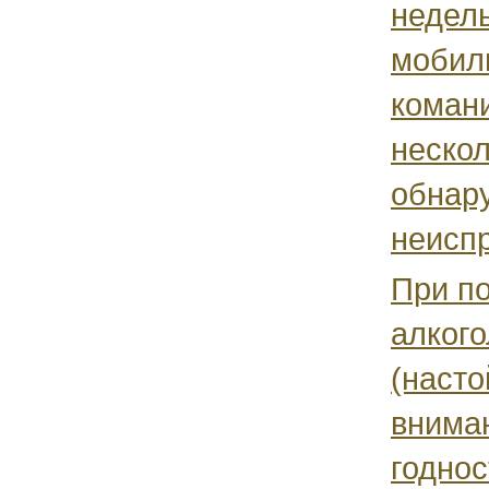
недел
мобил
коман
нескол
обнар
неиспр
При п
алкого
(насто
вниман
годнос