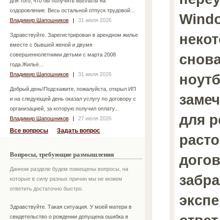
для того, что бы получить выплаты на
оздоровление. Весь остальной отпуск трудовой...
Windo
Владимир Шапошников
|
31 июля 2026
некот
Здравствуйте. Зарегистрирован в арендном жилье
вместе с бывшей женой и двумя
снова
совершеннолетними детьми с марта 2008
года.Жильё...
Владимир Шапошников
|
31 июля 2026
ноутб
Добрый день!Подскажите, пожалуйста, открыл ИП
замеч
и на следующей день оказал услугу по договору с
организацией, за которую получил оплату...
для р
Владимир Шапошников
|
27 июля 2026
Все вопросы
Задать вопрос
раст
Вопросы, требующие размышления
догов
Данном разделе будем помещены вопросы, на
забра
которые в силу разных причин мы не можем
ответить достаточно быстро.
экспе
Здравствуйте. Такая ситуация. У моей матери в
свидетельство о рождении допущена ошибка в