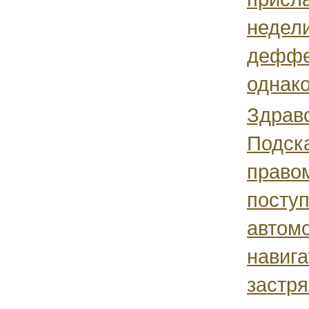
недели
деффе
однако
Здравс
Подск
право
поступ
автом
навига
застр