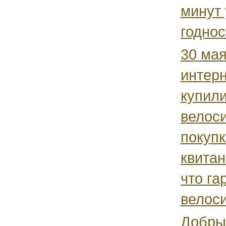
минут 
годнос
30 мая
интерн
купили
велос
покуп
квитан
что га
велоси
Добры