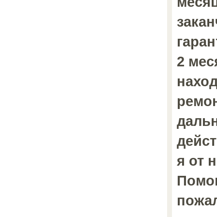
месяц
закан
гаран
2 мес
наход
ремон
даль
дейст
я от 
Помо
пожал