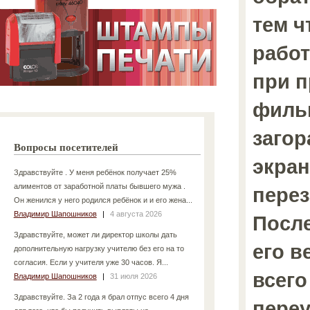
тем ч
работ
при 
филь
загор
Вопросы посетителей
экран
Здравствуйте . У меня ребёнок получает 25%
алиментов от заработной платы бывшего мужа .
перез
Он женился у него родился ребёнок и и его жена...
Владимир Шапошников
|
4 августа 2026
После
Здравствуйте, может ли директор школы дать
его в
дополнительную нагрузку учителю без его на то
согласия. Если у учителя уже 30 часов. Я...
всего
Владимир Шапошников
|
31 июля 2026
Здравствуйте. За 2 года я брал отпус всего 4 дня
пере