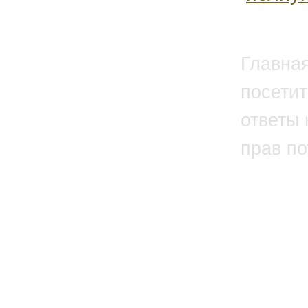
Главна
посетит
ответы 
прав п