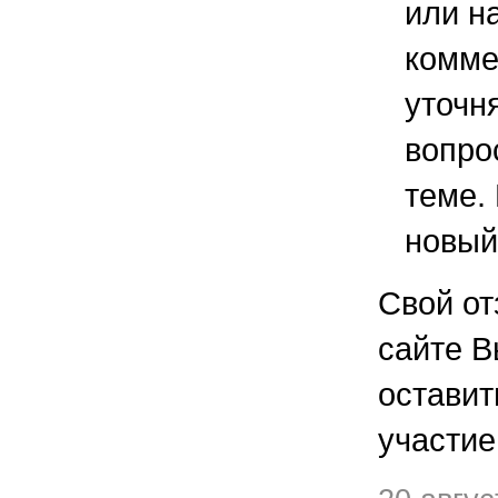
или н
комме
уточ
вопро
теме.
новый
Свой от
сайте В
остави
участие