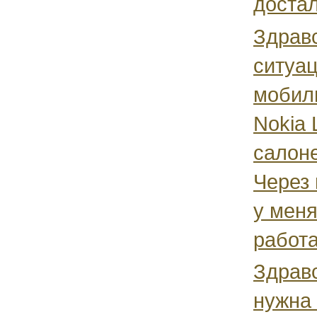
достал
Здравс
ситуац
мобил
Nokia 
салоне
Через 
у меня
работа
Здрав
нужна