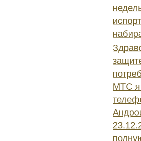
недел
испорт
набира
Здравс
защит
потре
МТС я
телеф
Андро
23.12.
полную