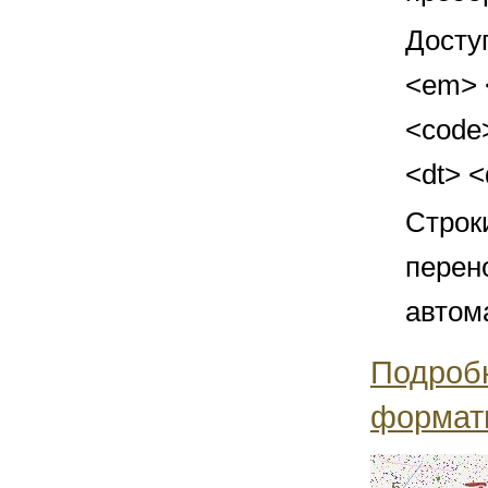
Досту
<em> <
<code>
<dt> 
Строк
перен
автом
Подроб
формат