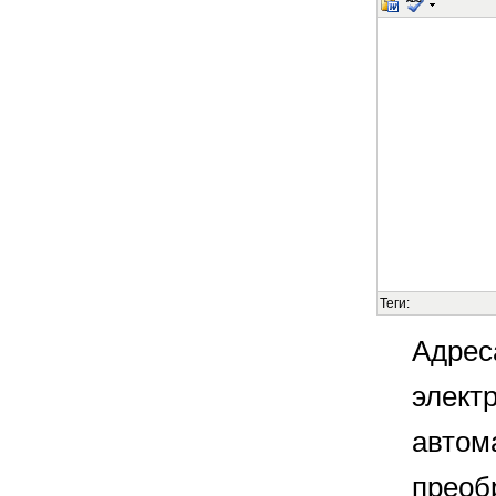
Теги:
Адрес
элект
автом
преоб