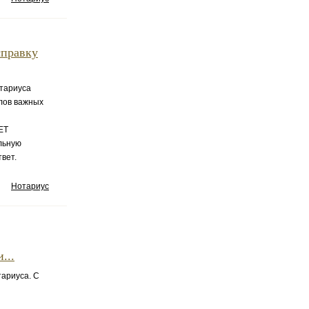
справку
тариуса
алов важных
ЕТ
альную
вет.
Нотариус
...
тариуса. С