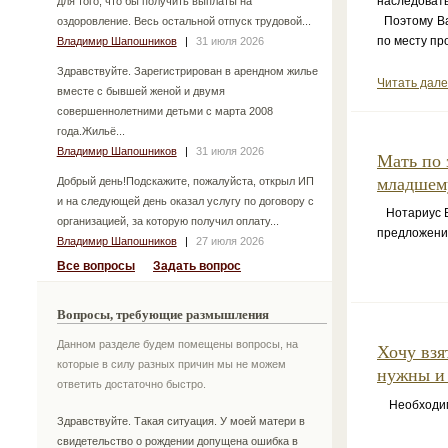
наследовать
для того, что бы получить выплаты на
Поэтому Вам
оздоровление. Весь остальной отпуск трудовой...
по месту пр
Владимир Шапошников
|
31 июля 2026
Здравствуйте. Зарегистрирован в арендном жилье
Читать дал
вместе с бывшей женой и двумя
совершеннолетними детьми с марта 2008
года.Жильё...
Владимир Шапошников
|
31 июля 2026
Мать по 
младшему
Добрый день!Подскажите, пожалуйста, открыл ИП
и на следующей день оказал услугу по договору с
Нотариус Ва
организацией, за которую получил оплату...
предложений
Владимир Шапошников
|
27 июля 2026
Все вопросы
Задать вопрос
Вопросы, требующие размышления
Данном разделе будем помещены вопросы, на
Хочу взя
которые в силу разных причин мы не можем
нужны и 
ответить достаточно быстро.
Необходимо
Здравствуйте. Такая ситуация. У моей матери в
свидетельство о рождении допущена ошибка в