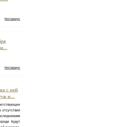
Нотариус
бря
и...
Нотариус
на с ней
уж и...
ветствующее
е отсутствия
наследниками
ереди будут