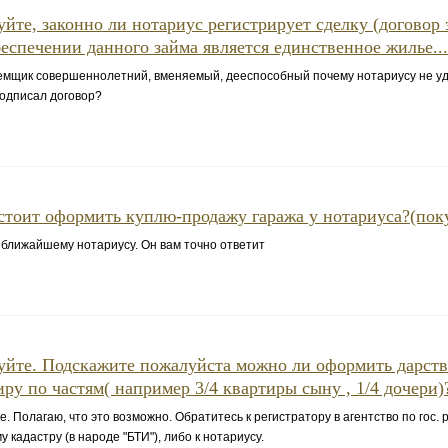
уйте, законно ли нотариус регистрирует сделку (договор 
беспечении данного займа является единственное жилье...
емщик совершеннолетний, вменяемый, дееспособный почему нотариусу не уд
подписал договор?
стоит оформить куплю-продажу гаража у нотариуса?(пок
ближайшему нотариусу. Он вам точно ответит
уйте. Подскажите пожалуйста можно ли оформить дарст
иру по частям( например 3/4 квартиры сыну , 1/4 дочери)?
е. Полагаю, что это возможно. Обратитесь к регистратору в агентство по гос.
 кадастру (в народе "БТИ"), либо к нотариусу.