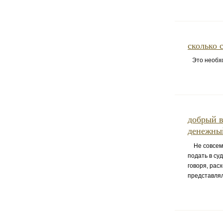
сколько 
Это необхо
добрый в
денежный
Не совсем п
подать в су
говоря, рас
представлял