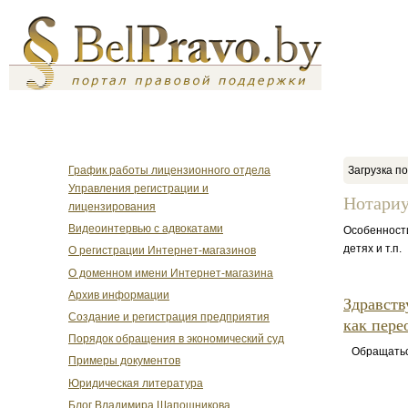
График работы лицензионного отдела
Загрузка по
Управления регистрации и
Нотари
лицензирования
Видеоинтервью с адвокатами
Особенности
детях и т.п.
О регистрации Интернет-магазинов
О доменном имени Интернет-магазина
Архив информации
Здравств
Создание и регистрация предприятия
как пере
Порядок обращения в экономический суд
Обращаться 
Примеры документов
Юридическая литература
Блог Владимира Шапошникова