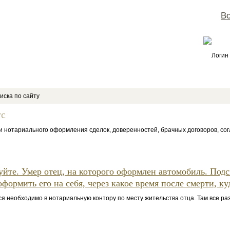
Во
Логин
иска по сайту
ус
 нотариального оформления сделок, доверенностей, брачных договоров, со
уйте. Умер отец, на которого оформлен автомобиль. Под
оформить его на себя, через какое время после смерти, куд
необходимо в нотариальную контору по месту жительства отца. Там все ра