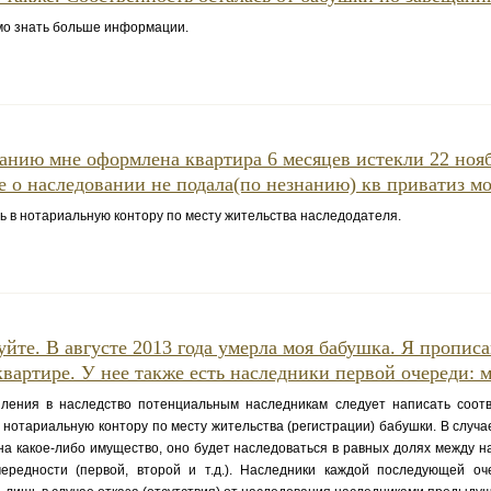
 знать больше информации.
анию мне оформлена квартира 6 месяцев истекли 22 ноя
е о наследовании не подала(по незнанию) кв приватиз мо
в нотариальную контору по месту жительства наследодателя.
уйте. В августе 2013 года умерла моя бабушка. Я прописа
квартире. У нее также есть наследники первой очереди: м
ения в наследство потенциальным наследникам следует написать соот
 нотариальную контору по месту жительства (регистрации) бабушки. В случа
а какое-либо имущество, оно будет наследоваться в равных долях между 
чередности (первой, второй и т.д.). Наследники каждой последующей оч