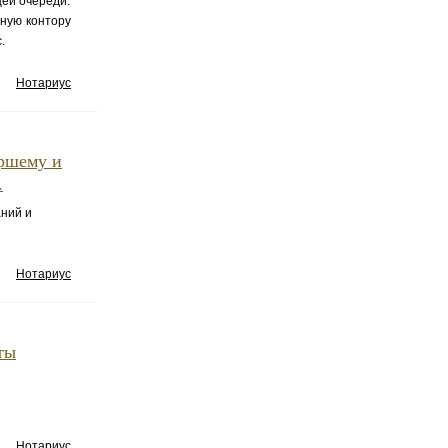
щей очереди.
ьную контору
.
Нотариус
аршему и
.
аний и
Нотариус
ты
Нотариус