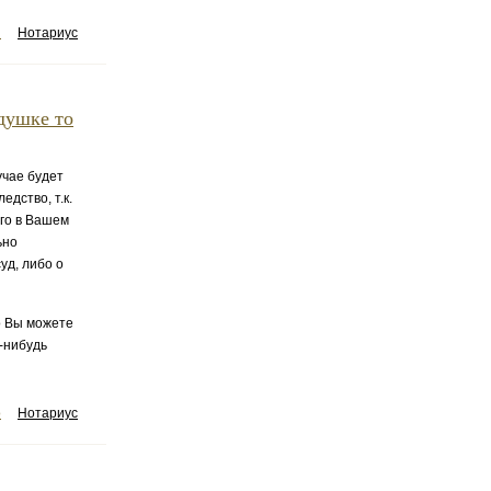
ы
Нотариус
едушке то
учае будет
дство, т.к.
его в Вашем
ьно
уд, либо о
о Вы можете
-нибудь
о
Нотариус