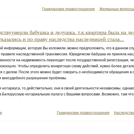
Гражданские правоотношения
Жилищные вопрос
дствуумерли бабушка и дедушка. т.к квартира была на д
тказались и по праву наследства наследницей стала...
ой информации, которую Вы изложили, можно предположить, что в данном сл
 правило наследственной трансмиссии. Юридически бабушка не приняла насле
венности на недвижимость переходит после государственной регистрации, ч
роизошло. Чтобы определить конкретную схему действий, нужно более детал
я с делом. После этого можно будет говорить о необходимости обращения в с
и внесудебного разрешения проблемы.
я нотариуса, то действительно, они в своей деятельности независимы, однак
в Белорусскую нотариальную палату с Вашими вопросами. Возможно, там что
ее
Гражданские правоотношения
Наследств