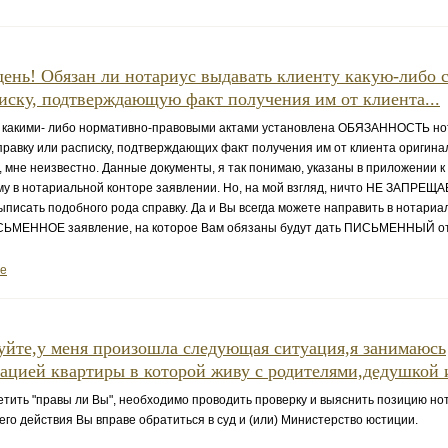
ень! Обязан ли нотариус выдавать клиенту какую-либо 
иску, подтверждающую факт получения им от клиента...
 какими- либо нормативно-правовыми актами установлена ОБЯЗАННОСТЬ но
правку или расписку, подтверждающих факт получения им от клиента оригин
, мне неизвестно. Данные документы, я так понимаю, указаны в приложении к
у в нотариальной конторе заявлении. Но, на мой взгляд, ничто НЕ ЗАПРЕЩА
ыписать подобного рода справку. Да и Вы всегда можете направить в нотари
СЬМЕННОЕ заявление, на которое Вам обязаны будут дать ПИСЬМЕННЫЙ от
ее
уйте,у меня произошла следующая ситуация,я занимаюсь
ацией квартиры в которой живу с родителями,дедушкой и
ить "правы ли Вы", необходимо проводить проверку и выяснить позицию но
его действия Вы вправе обратиться в суд и (или) Министерство юстиции.