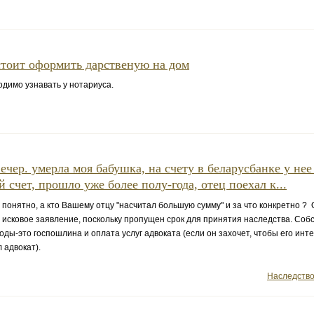
стоит оформить дарственую на дом
димо узнавать у нотариуса.
ечер. умерла моя бабушка, на счету в беларусбанке у нее
 счет, прошло уже более полу-года, отец поехал к...
онятно, а кто Вашему отцу "насчитал большую сумму" и за что конкретно ? 
д исковое заявление, поскольку пропущен срок для принятия наследства. Соб
ходы-это госпошлина и оплата услуг адвоката (если он захочет, чтобы его инт
 адвокат).
Наследств