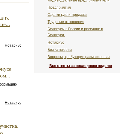
Индивидуальные предприниматели
Предприятия
Сделки купли-продажи
вору
Трудовые отношения
ие...
Белорусы в России и россияне в
Беларуси
Нотариус
Нотариус
Без категории
Вопросы, требующие размышления
Все ответы за последнюю неделю
риуса
ом...
нформацию
Нотариус
участка.
....