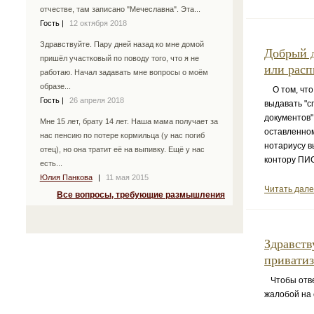
отчестве, там записано "Мечеславна". Эта...
Гость
|
12 октября 2018
Здравствуйте. Пару дней назад ко мне домой
Добрый д
пришёл участковый по поводу того, что я не
или расп
работаю. Начал задавать мне вопросы о моём
образе...
О том, что
Гость
|
26 апреля 2018
выдавать "с
документов"
Мне 15 лет, брату 14 лет. Наша мама получает за
оставленном
нас пенсию по потере кормильца (у нас погиб
нотариусу в
отец), но она тратит её на выпивку. Ещё у нас
контору ПИ
есть...
Юлия Панкова
|
11 мая 2015
Читать дал
Все вопросы, требующие размышления
Здравств
приватиз
Чтобы ответ
жалобой на 