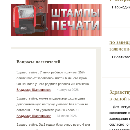
Необходимо
по завещ
заявлени
Обратитесь 
Вопросы посетителей
Здравствуйте . У меня ребёнок получает 25%
алиментов от заработной платы бывшего мужа .
Он женился у него родился ребёнок и и его жена...
Владимир Шапошников
|
4 августа 2026
Здравств
в одной 
Здравствуйте, может ли директор школы дать
дополнительную нагрузку учителю без его на то
Для вступл
согласия. Если у учителя уже 30 часов. Я...
заявление в
Владимир Шапошников
|
31 июля 2026
завещания н
согласно о
Здравствуйте. За 2 года я брал отпус всего 4 дня