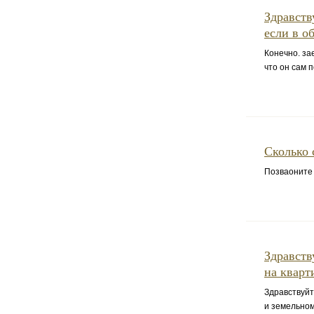
Здравств
если в о
Конечно. за
что он сам 
Сколько 
Позваоните 
Здравств
на кварт
Здравствуйт
и земельному