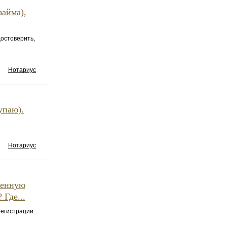
займа),
остоверить,
Нотариус
упаю).
Нотариус
венную
 Где...
 регистрации