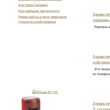
Блог Юлии Панковой
Блог компании Экспертцентр
Здравств
Режим работы отдела ликвидации
дорения 
субъектов хозяйствования
Перечень н
Здравств
собствен
Этот вопрос
по телефону
Здравств
У сестры