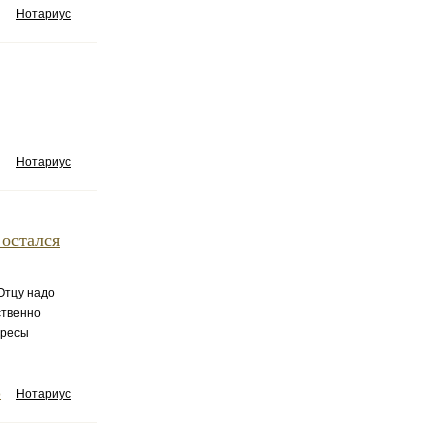
Нотариус
Нотариус
 остался
Отцу надо
ственно
ересы
о
Нотариус