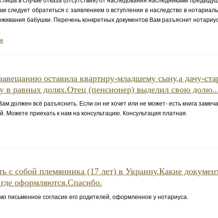
 лишь в случае отказа (отсутствия) от наследования наследниками предыду
 следует обратиться с заявлением о вступлении в наследство в нотариал
оживания бабушки. Перечень конкретных документов Вам разъяснит нотариус
ее
завещанию оставила квартиру-младшему сыну,а дачу-ст
 в равных долях.Отец (пенсионер) выделил свою долю..
м должен всё разъяснить. Если он не хочет или не может- есть книга замеч
. Можете приехать к нам на консультацию. Консультация платная.
ть с собой племянника (17 лет) в Украину.Какие докумен
где оформляются.Спасибо.
 письменное согласие его родителей, оформленное у нотариуса.