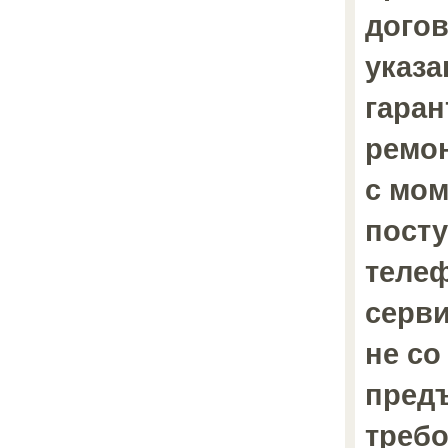
дого
указа
гаран
ремон
с мом
пост
теле
серви
не со
пред
требо