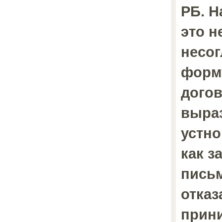
РБ. Н
это н
несог
форм
догов
выраз
устно
как з
пись
отказ
прини