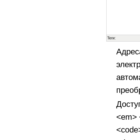
Теги:
Адрес
элект
автом
преоб
Досту
<em> <
<code>