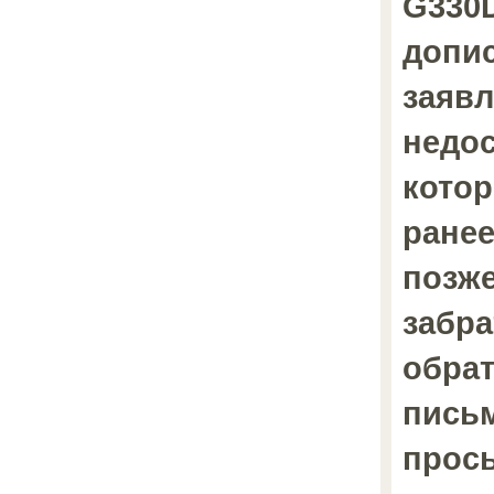
G330D
допис
заяв
недос
котор
ранее
позже
забра
обра
пись
прос