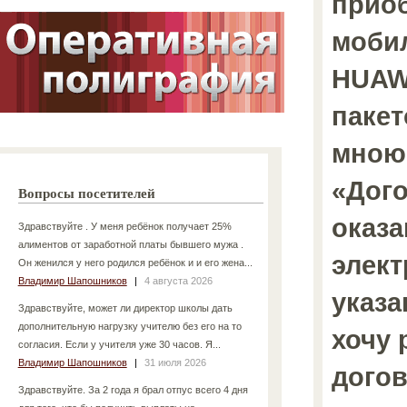
прио
моби
HUAW
пакет
мною
«Дог
Вопросы посетителей
оказа
Здравствуйте . У меня ребёнок получает 25%
алиментов от заработной платы бывшего мужа .
элект
Он женился у него родился ребёнок и и его жена...
Владимир Шапошников
|
4 августа 2026
указа
Здравствуйте, может ли директор школы дать
дополнительную нагрузку учителю без его на то
хочу 
согласия. Если у учителя уже 30 часов. Я...
Владимир Шапошников
|
31 июля 2026
дого
Здравствуйте. За 2 года я брал отпус всего 4 дня