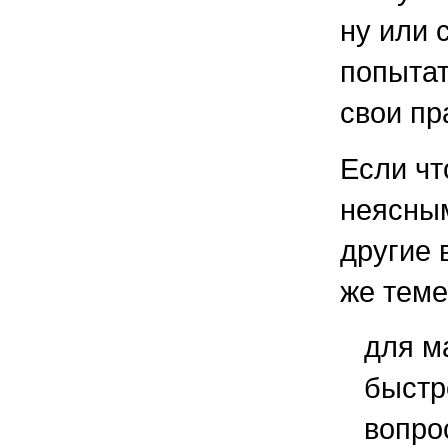
ну или 
попытат
свои пр
Если чт
неясным
другие 
же теме
для м
быстр
вопро