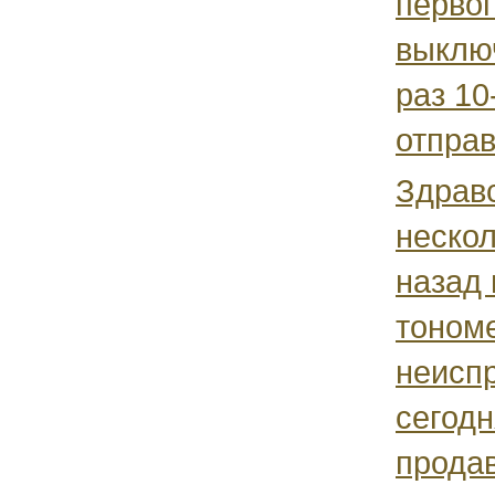
первог
выклю
раз 10
отправ
Здравс
неско
назад 
тономе
неисп
сегодн
прода