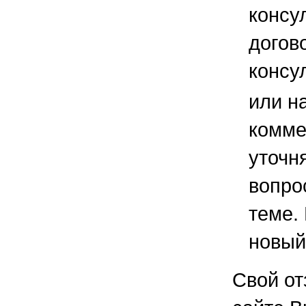
консу
догов
консу
или н
комме
уточ
вопро
теме.
новый
Свой от