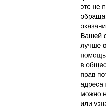
это не 
обращат
оказани
Вашей 
лучше о
помощью
в общес
прав по
адреса
можно н
или узн