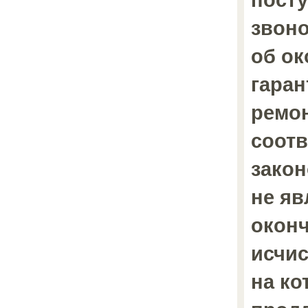
звоно
об о
гаран
ремон
соотв
закон
не яв
окон
исчис
на к