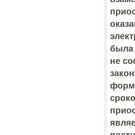
прио
оказа
элект
была
не с
закон
форм
срок
прио
являе
посту