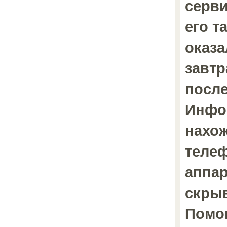
серв
его т
оказа
завтр
после
Инфо
нахо
теле
аппар
скрыв
Помог