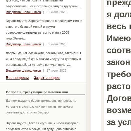
прежд
для того, что бы получить выплаты на
оздоровление. Весь остальной отпуск трудовой...
я дол
Владимир Шапошников
|
31 июля 2026
Здравствуйте. Зарегистрирован в арендном жилье
весь 
вместе с бывшей женой и двумя
совершеннолетними детьми с марта 2008
Имею 
года.Жильё...
Владимир Шапошников
|
31 июля 2026
соотв
Добрый день!Подскажите, пожалуйста, открыл ИП
и на следующей день оказал услугу по договору с
зако
организацией, за которую получил оплату...
Владимир Шапошников
|
27 июля 2026
треб
Все вопросы
Задать вопрос
раст
Вопросы, требующие размышления
Догов
Данном разделе будем помещены вопросы, на
которые в силу разных причин мы не можем
возм
ответить достаточно быстро.
за ус
Здравствуйте. Такая ситуация. У моей матери в
свидетельство о рождении допущена ошибка в