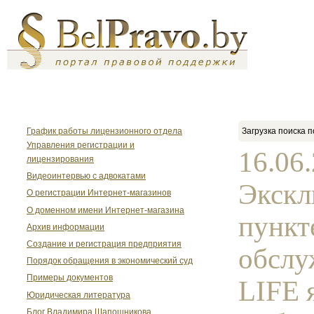
График работы лицензионного отдела
Загрузка поиска п
Управления регистрации и
16.06.
лицензирования
Видеоинтервью с адвокатами
Экск
О регистрации Интернет-магазинов
О доменном имени Интернет-магазина
пункт
Архив информации
Создание и регистрация предприятия
обслу
Порядок обращения в экономический суд
Примеры документов
LIFE 
Юридическая литература
Блог Владимира Шапошникова