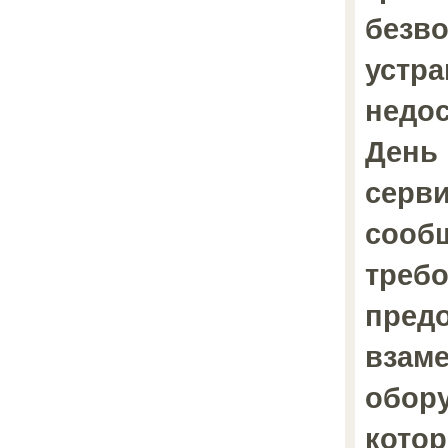
безв
устр
недос
День 
серви
сооб
треб
пред
взаме
обор
кото