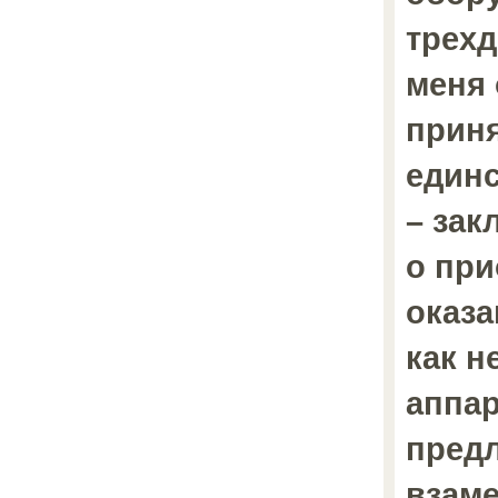
трехд
меня 
приня
един
– зак
о при
оказа
как н
аппар
пред
взаме