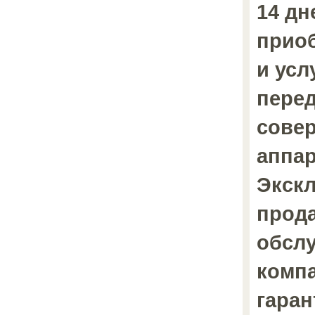
14 дн
приоб
и усл
пере
сове
аппар
Экск
прод
обсл
компа
гаран