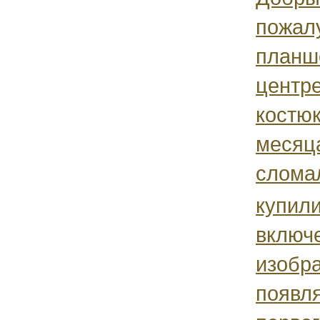
пожалу
планше
центре
костюк
месяц
сломал
купили
включ
изобр
появля