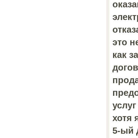
оказа
элект
отказ
это н
как з
догов
прода
пред
услуг
хотя 
5-ый 