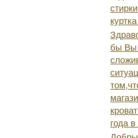
стирки
куртка
Здрав
бы Вы
сложи
ситуац
том,чт
магази
кроват
года в 
Добры