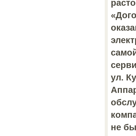
раст
«Дого
оказа
элект
самой
серв
ул. К
Аппар
обсл
компа
не бы