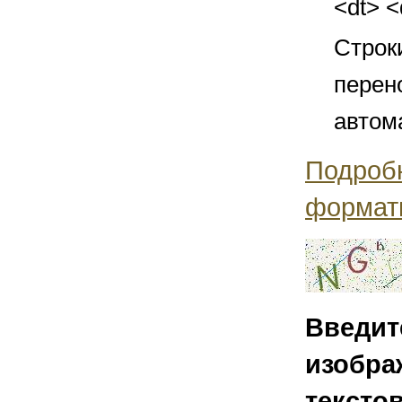
<dt> 
Строк
перен
автом
Подроб
формат
Введит
изобра
тексто