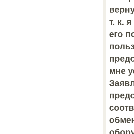
вернут
т. к. 
его 
польз
пред
мне у
Заявл
пред
соот
обме
обор