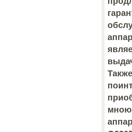
продл
гаран
обсл
аппар
являе
выдач
Также 
поинт
прио
мною
аппа