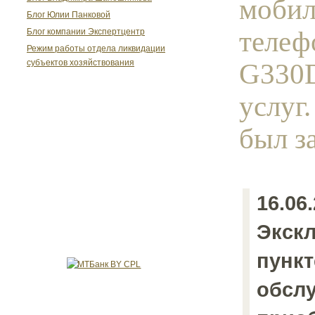
моби
Блог Юлии Панковой
теле
Блог компании Экспертцентр
Режим работы отдела ликвидации
G330D
субъектов хозяйствования
услуг
был з
16.06.
Экск
пункт
обслу