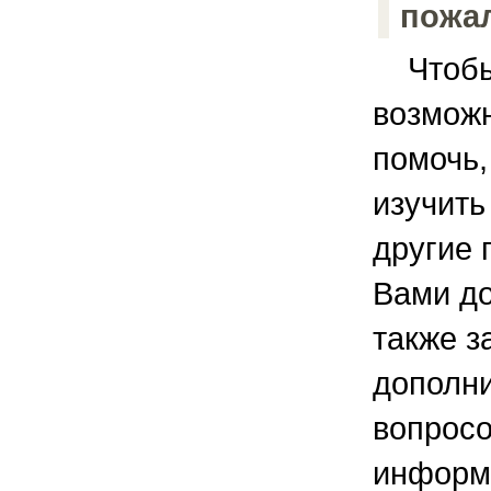
пожал
Чтобы
возмож
помочь,
изучить
другие
Вами до
также з
дополн
вопросо
информ