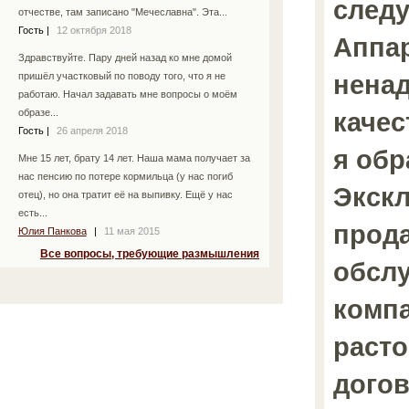
след
отчестве, там записано "Мечеславна". Эта...
Гость
|
12 октября 2018
Аппар
Здравствуйте. Пару дней назад ко мне домой
нена
пришёл участковый по поводу того, что я не
работаю. Начал задавать мне вопросы о моём
качест
образе...
Гость
|
26 апреля 2018
я обр
Мне 15 лет, брату 14 лет. Наша мама получает за
нас пенсию по потере кормильца (у нас погиб
Экск
отец), но она тратит её на выпивку. Ещё у нас
есть...
прод
Юлия Панкова
|
11 мая 2015
Все вопросы, требующие размышления
обсл
компа
раст
догов