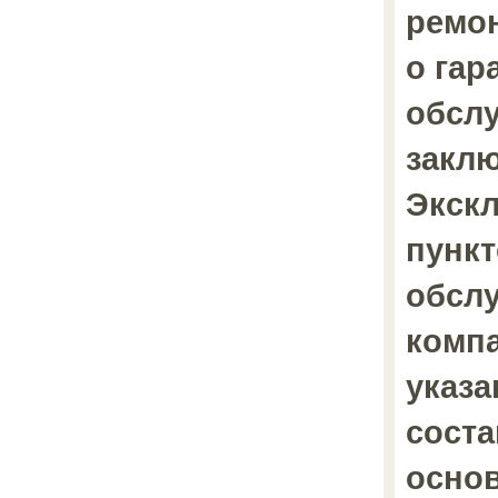
ремон
о гар
обсл
закл
Экск
пункт
обсл
компа
указа
соста
основ